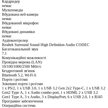
Кардридер
немає
Мультимедіа
Вбудована веб-камера
немає
Вбудований мікрофон
немає
Вбудовані динаміки
немає
Аудіоконтролер
Realtek Surround Sound High Definition Audio CODEC
Багатоканальний звук
7.1
Комунікаційні можливості
Провідна мережа (LAN)
10/100/1000/2500 Мбіт/с
Бездротовий зв'язок
Bluetooth 5.2, Wi-Fi 6
Порти і роз'єми
Зовнішні порти і роз'єми
1 x PS/2, 1 x USB 3.0, 1 x USB 3.2 Gen 2x2 Type-C, 1 x USB 3.2
Gen2 Type А, 1 х Audio combo port, 1 х HDMI, 2 x USB 3.2
Gen1 Type A, 3 x Audio, 3 x DisplayPort, 6 x USB 2.0, 1 x RJ45
Програмне забезпечення
Операційна система