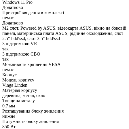
Windows 11 Pro
Додатково
Пристрої введення в комплекті
немає
Додатково
M2 слот, Powered by ASUS, відеокарта ASUS, вікно на боковій
панелі, материнська плата ASUS, рідинне охолодження, слот
2.5" hdd\ssd, слот 3.5" hdd\ssd
З підтримкою VR
так
З підтримкою СВО
так
Можливість кріплення VESA
немає
Корпус
Модель корпусу
Vinga Linden
Матеріал корпусу
деревина, метал, скло
Товщина металу
0.7 мм
Розташування блоку живлення
нижнє
Потужність блоку живлення
850 Вт