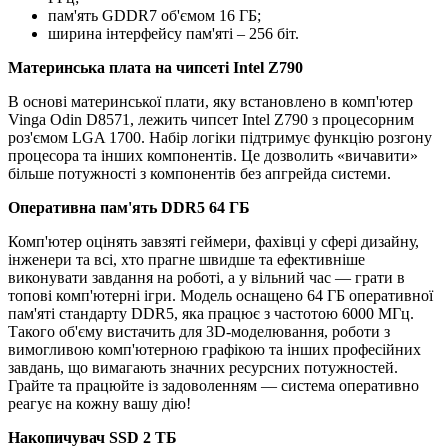
пам'ять GDDR7 об'ємом 16 ГБ;
ширина інтерфейсу пам'яті – 256 біт.
Материнська плата на чипсеті Intel Z790
В основі материнської плати, яку встановлено в комп'ютер
Vinga Odin D8571, лежить чипсет Intel Z790 з процесорним
роз'ємом LGA 1700. Набір логіки підтримує функцію розгону
процесора та інших компонентів. Це дозволить «вичавити»
більше потужності з компонентів без апгрейда системи.
Оперативна пам'ять DDR5 64 ГБ
Комп'ютер оцінять завзяті геймери, фахівці у сфері дизайну,
інженери та всі, хто прагне швидше та ефективніше
виконувати завдання на роботі, а у вільний час — грати в
топові комп'ютерні ігри. Модель оснащено 64 ГБ оперативної
пам'яті стандарту DDR5, яка працює з частотою 6000 МГц.
Такого об'єму вистачить для 3D-моделювання, роботи з
вимогливою комп'ютерною графікою та інших професійних
завдань, що вимагають значних ресурсних потужностей.
Грайте та працюйте із задоволенням — система оперативно
реагує на кожну вашу дію!
Накопичувач SSD 2 ТБ