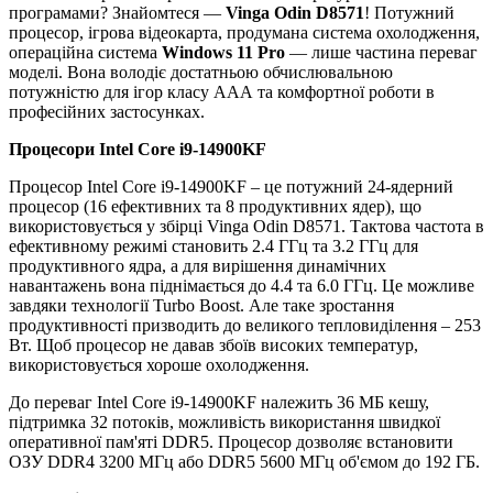
програмами? Знайомтеся —
Vinga Odin D8571
! Потужний
процесор, ігрова відеокарта, продумана система охолодження,
операційна система
Windows 11 Pro
— лише частина переваг
моделі. Вона володіє достатньою обчислювальною
потужністю для ігор класу ААА та комфортної роботи в
професійних застосунках.
Процесори Intel Core i9-14900KF
Процесор Intel Core i9-14900KF – це потужний 24-ядерний
процесор (16 ефективних та 8 продуктивних ядер), що
використовується у збірці Vinga Odin D8571. Тактова частота в
ефективному режимі становить 2.4 ГГц та 3.2 ГГц для
продуктивного ядра, а для вирішення динамічних
навантажень вона піднімається до 4.4 та 6.0 ГГц. Це можливе
завдяки технології Turbo Boost. Але таке зростання
продуктивності призводить до великого тепловиділення – 253
Вт. Щоб процесор не давав збоїв високих температур,
використовується хороше охолодження.
До переваг Intel Core i9-14900KF належить 36 МБ кешу,
підтримка 32 потоків, можливість використання швидкої
оперативної пам'яті DDR5. Процесор дозволяє встановити
ОЗУ DDR4 3200 МГц або DDR5 5600 МГц об'ємом до 192 ГБ.