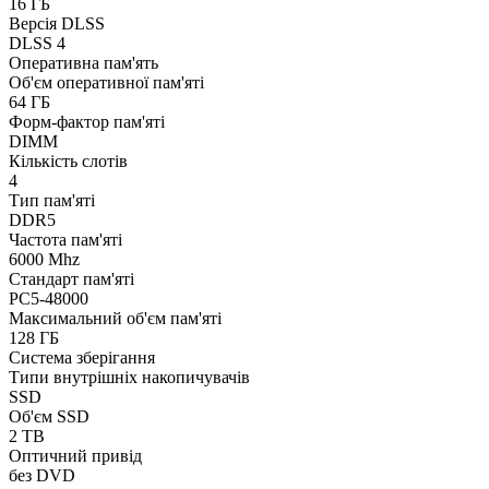
16 ГБ
Версія DLSS
DLSS 4
Оперативна пам'ять
Об'єм оперативної пам'яті
64 ГБ
Форм-фактор пам'яті
DIMM
Кількість слотів
4
Тип пам'яті
DDR5
Частота пам'яті
6000 Mhz
Стандарт пам'яті
PC5-48000
Максимальний об'єм пам'яті
128 ГБ
Система зберігання
Типи внутрішніх накопичувачів
SSD
Об'єм SSD
2 TB
Оптичний привід
без DVD