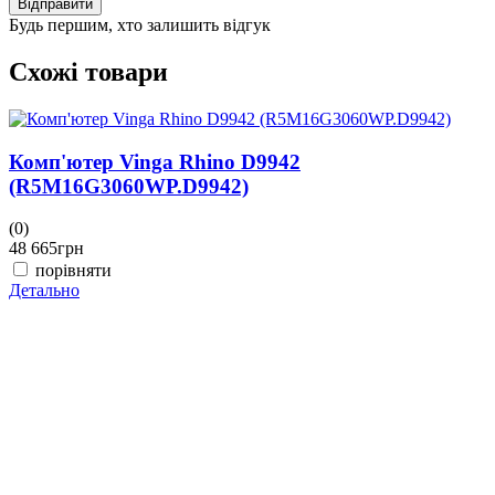
Відправити
Будь першим, хто залишить відгук
Схожі товари
Комп'ютер Vinga Rhino D9942
(R5M16G3060WP.D9942)
(0)
(
48 665
грн
4
порівняти
Детально
Д