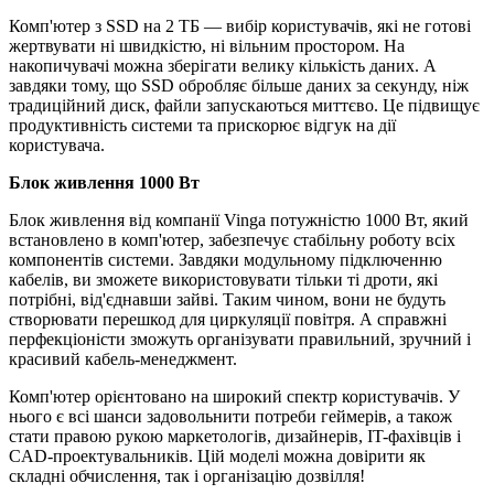
Комп'ютер з SSD на 2 ТБ — вибір користувачів, які не готові
жертвувати ні швидкістю, ні вільним простором. На
накопичувачі можна зберігати велику кількість даних. А
завдяки тому, що SSD обробляє більше даних за секунду, ніж
традиційний диск, файли запускаються миттєво. Це підвищує
продуктивність системи та прискорює відгук на дії
користувача.
Блок живлення 1000 Вт
Блок живлення від компанії Vinga потужністю 1000 Вт, який
встановлено в комп'ютер, забезпечує стабільну роботу всіх
компонентів системи. Завдяки модульному підключенню
кабелів, ви зможете використовувати тільки ті дроти, які
потрібні, від'єднавши зайві. Таким чином, вони не будуть
створювати перешкод для циркуляції повітря. А справжні
перфекціоністи зможуть організувати правильний, зручний і
красивий кабель-менеджмент.
Комп'ютер орієнтовано на широкий спектр користувачів. У
нього є всі шанси задовольнити потреби геймерів, а також
стати правою рукою маркетологів, дизайнерів, IT-фахівців і
CAD-проектувальників. Цій моделі можна довірити як
складні обчислення, так і організацію дозвілля!