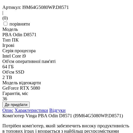
Артикул: I9M64G5080WP.D8571
|
(0)
порівняти
Модель
PBA Odin D8571
Тип ПК
Ігрові
Серія процесора
Intel Core i9
Об'єм оперативної пам'яті
64 ГБ
Об'єм SSD
2 TB
Модель відеокарти
GeForce RTX 5080
Гарантія, міс
36
Де придбати
Опис
Характеристики
Відгуки
Комп'ютер Vinga PBA Odin D8571 (I9M64G5080WP.D8571)
Потрібен комп'ютер, який забезпечить високу продуктивність
в топових іграх і впорається з найбільш ресурсомісткими