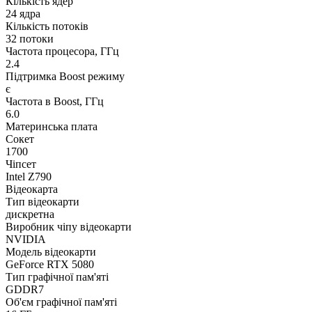
Кількість ядер
24 ядра
Кількість потоків
32 потоки
Частота процесора, ГГц
2.4
Підтримка Boost режиму
є
Частота в Boost, ГГц
6.0
Материнська плата
Сокет
1700
Чіпсет
Intel Z790
Відеокарта
Тип відеокарти
дискретна
Виробник чіпу відеокарти
NVIDIA
Модель відеокарти
GeForce RTX 5080
Тип графічної пам'яті
GDDR7
Об'єм графічної пам'яті