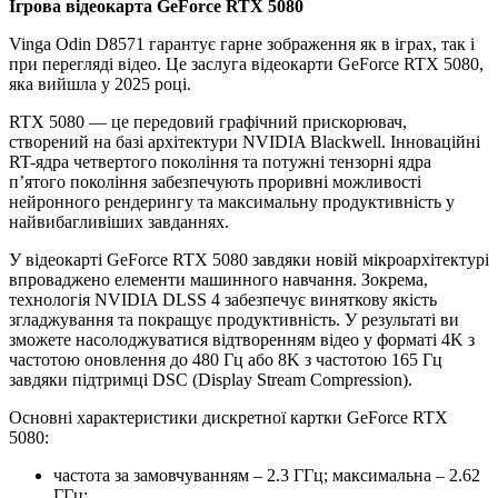
Ігрова відеокарта GeForce RTX 5080
Vinga Odin D8571 гарантує гарне зображення як в іграх, так і
при перегляді відео. Це заслуга відеокарти GeForce RTX 5080,
яка вийшла у 2025 році.
RTX 5080 — це передовий графічний прискорювач,
створений на базі архітектури NVIDIA Blackwell. Інноваційні
RT-ядра четвертого покоління та потужні тензорні ядра
п’ятого покоління забезпечують проривні можливості
нейронного рендерингу та максимальну продуктивність у
найвибагливіших завданнях.
У відеокарті GeForce RTX 5080 завдяки новій мікроархітектурі
впроваджено елементи машинного навчання. Зокрема,
технологія NVIDIA DLSS 4 забезпечує виняткову якість
згладжування та покращує продуктивність. У результаті ви
зможете насолоджуватися відтворенням відео у форматі 4K з
частотою оновлення до 480 Гц або 8K з частотою 165 Гц
завдяки підтримці DSC (Display Stream Compression).
Основні характеристики дискретної картки GeForce RTX
5080:
частота за замовчуванням – 2.3 ГГц; максимальна – 2.62
ГГц;