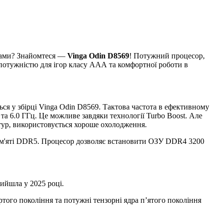
амами? Знайомтеся —
Vinga Odin D8569
! Потужний процесор,
потужністю для ігор класу ААА та комфортної роботи в
ся у збірці Vinga Odin D8569. Тактова частота в ефективному
та 6.0 ГГц. Це можливе завдяки технології Turbo Boost. Але
тур, використовується хороше охолодження.
 пам'яті DDR5. Процесор дозволяє встановити ОЗУ DDR4 3200
вийшла у 2025 році.
того покоління та потужні тензорні ядра п’ятого покоління