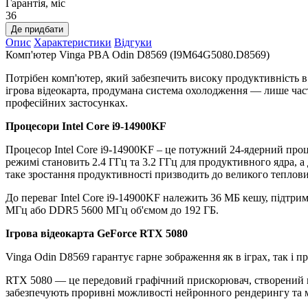
Гарантія, міс
36
Де придбати
Опис
Характеристики
Відгуки
Комп'ютер Vinga PBA Odin D8569 (I9M64G5080.D8569)
Потрібен комп'ютер, який забезпечить високу продуктивність 
ігрова відеокарта, продумана система охолодження — лише час
професійних застосунках.
Процесори Intel Core i9-14900KF
Процесор Intel Core i9-14900KF – це потужний 24-ядерний проц
режимі становить 2.4 ГГц та 3.2 ГГц для продуктивного ядра, а
таке зростання продуктивності призводить до великого теплови
До переваг Intel Core i9-14900KF належить 36 МБ кешу, підтр
МГц або DDR5 5600 МГц об'ємом до 192 ГБ.
Ігрова відеокарта GeForce RTX 5080
Vinga Odin D8569 гарантує гарне зображення як в іграх, так і п
RTX 5080 — це передовий графічний прискорювач, створений на 
забезпечують проривні можливості нейронного рендерингу та 