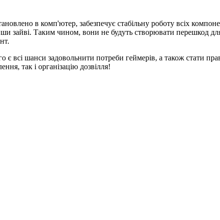
тановлено в комп'ютер, забезпечує стабільну роботу всіх компон
навши зайві. Таким чином, вони не будуть створювати перешкод д
нт.
о є всі шанси задовольнити потреби геймерів, а також стати пра
ння, так і організацію дозвілля!