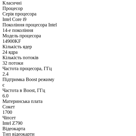
Класичні
Процесор
Серія процесора
Intel Core i9
Покоління процесора Intel
14-е покоління
Модель процесора
14900KF
Кількість ядер
24 ядра
Кількість потоків
32 потоки
Частота процесора, ГГц
2.4
Підтримка Boost режиму
є
Частота в Boost, ГГц
6.0
Материнська плата
Сокет
1700
Чіпсет
Intel Z790
Відеокарта
Тип відеокарти