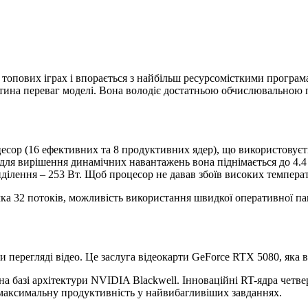
в топових іграх і впорається з найбільш ресурсомісткими прогр
тина переваг моделі. Вона володіє достатньою обчислювальною 
есор (16 ефективних та 8 продуктивних ядер), що використовуєть
 для вирішення динамічних навантажень вона піднімається до 4.4 
ділення – 253 Вт. Щоб процесор не давав збоїв високих темпера
имка 32 потоків, можливість використання швидкої оперативної
ри перегляді відео. Це заслуга відеокарти GeForce RTX 5080, яка 
базі архітектури NVIDIA Blackwell. Інноваційні RT-ядра четвер
максимальну продуктивність у найвибагливіших завданнях.