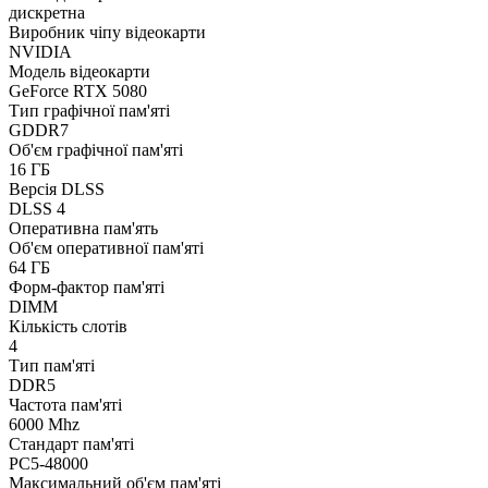
дискретна
Виробник чіпу відеокарти
NVIDIA
Модель відеокарти
GeForce RTX 5080
Тип графічної пам'яті
GDDR7
Об'єм графічної пам'яті
16 ГБ
Версія DLSS
DLSS 4
Оперативна пам'ять
Об'єм оперативної пам'яті
64 ГБ
Форм-фактор пам'яті
DIMM
Кількість слотів
4
Тип пам'яті
DDR5
Частота пам'яті
6000 Mhz
Стандарт пам'яті
PC5-48000
Максимальний об'єм пам'яті