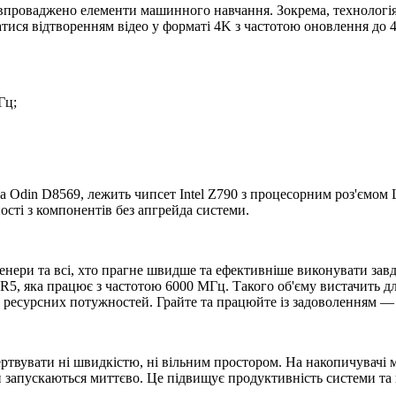
і впроваджено елементи машинного навчання. Зокрема, технологі
тися відтворенням відео у форматі 4K з частотою оновлення до 
Гц;
ga Odin D8569, лежить чипсет Intel Z790 з процесорним роз'ємо
сті з компонентів без апгрейда системи.
женери та всі, хто прагне швидше та ефективніше виконувати завд
DR5, яка працює з частотою 6000 МГц. Такого об'єму вистачить
 ресурсних потужностей. Грайте та працюйте із задоволенням —
ертвувати ні швидкістю, ні вільним простором. На накопичувачі 
и запускаються миттєво. Це підвищує продуктивність системи та п