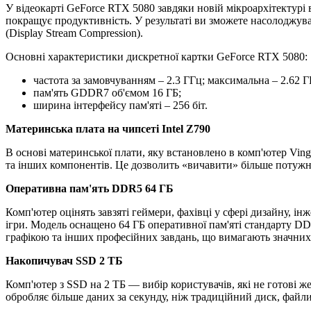
У відеокарті GeForce RTX 5080 завдяки новій мікроархітектур
покращує продуктивність. У результаті ви зможете насолоджува
(Display Stream Compression).
Основні характеристики дискретної картки GeForce RTX 5080:
частота за замовчуванням – 2.3 ГГц; максимальна – 2.62 Г
пам'ять GDDR7 об'ємом 16 ГБ;
ширина інтерфейсу пам'яті – 256 біт.
Материнська плата на чипсеті Intel Z790
В основі материнської плати, яку встановлено в комп'ютер Vin
та інших компонентів. Це дозволить «вичавити» більше потужно
Оперативна пам'ять DDR5 64 ГБ
Комп'ютер оцінять завзяті геймери, фахівці у сфері дизайну, ін
ігри. Модель оснащено 64 ГБ оперативної пам'яті стандарту D
графікою та інших професійних завдань, що вимагають значних
Накопичувач SSD 2 ТБ
Комп'ютер з SSD на 2 ТБ — вибір користувачів, які не готові ж
обробляє більше даних за секунду, ніж традиційний диск, файл