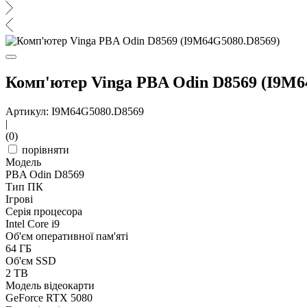
Комп'ютер Vinga PBA Odin D8569 (I9M6
Артикул: I9M64G5080.D8569
|
(0)
порівняти
Модель
PBA Odin D8569
Тип ПК
Ігрові
Серія процесора
Intel Core i9
Об'єм оперативної пам'яті
64 ГБ
Об'єм SSD
2 TB
Модель відеокарти
GeForce RTX 5080