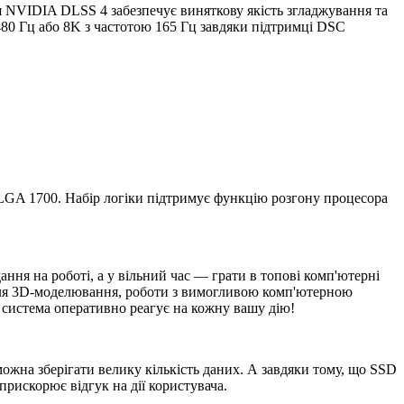
я NVIDIA DLSS 4 забезпечує виняткову якість згладжування та
480 Гц або 8K з частотою 165 Гц завдяки підтримці DSC
м LGA 1700. Набір логіки підтримує функцію розгону процесора
ання на роботі, а у вільний час — грати в топові комп'ютерні
 для 3D-моделювання, роботи з вимогливою комп'ютерною
 система оперативно реагує на кожну вашу дію!
можна зберігати велику кількість даних. А завдяки тому, що SSD
рискорює відгук на дії користувача.