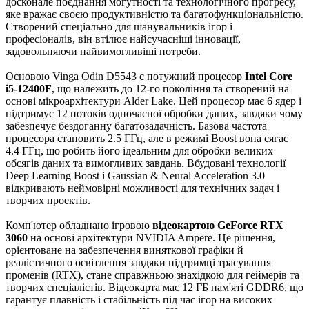
досконале поєднання могутності та технологічного прогресу,
яке вражає своєю продуктивністю та багатофункціональністю.
Створений спеціально для шанувальників ігор і
професіоналів, він втілює найсучасніші інновації,
задовольняючи найвимогливіші потреби.
Основою Vinga Odin D5543 є потужний процесор
Intel Core
i5-12400F
, що належить до 12-го покоління та створений на
основі мікроархітектури Alder Lake. Цей процесор має 6 ядер і
підтримує 12 потоків одночасної обробки даних, завдяки чому
забезпечує бездоганну багатозадачність. Базова частота
процесора становить 2.5 ГГц, але в режимі Boost вона сягає
4.4 ГГц, що робить його ідеальним для обробки великих
обсягів даних та вимогливих завдань. Вбудовані технології
Deep Learning Boost і Gaussian & Neural Acceleration 3.0
відкривають неймовірні можливості для технічних задач і
творчих проектів.
Комп'ютер обладнано ігровою
відеокартою GeForce RTX
3060
на основі архітектури NVIDIA Ampere. Це рішення,
орієнтоване на забезпечення виняткової графіки й
реалістичного освітлення завдяки підтримці трасування
променів (RTX), стане справжньою знахідкою для геймерів та
творчих спеціалістів. Відеокарта має 12 ГБ пам'яті GDDR6, що
гарантує плавність і стабільність під час ігор на високих