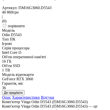
Артикул: I5M16G3060.D5543
40 860
грн
|
(0)
порівняти
Модель
Odin D5543
Тип ПК
Ігрові
Серія процесора
Intel Core i5
Об'єм оперативної пам'яті
16 ГБ
Об'єм SSD
1 TB
Модель відеокарти
GeForce RTX 3060
Гарантія, міс
36
Де придбати
Опис
Характеристики
Відгуки
Комп'ютер Vinga Odin D5543 (I5M16G3060.D5543)
Комп'ютер Vinga Odin D5543 (I5M16G3060.D5543) — це