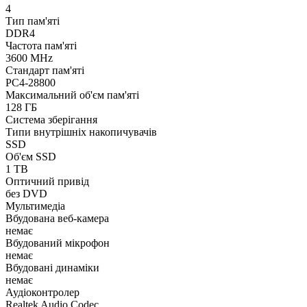
4
Тип пам'яті
DDR4
Частота пам'яті
3600 MHz
Стандарт пам'яті
PC4-28800
Максимальний об'єм пам'яті
128 ГБ
Система зберігання
Типи внутрішніх накопичувачів
SSD
Об'єм SSD
1 TB
Оптичний привід
без DVD
Мультимедіа
Вбудована веб-камера
немає
Вбудований мікрофон
немає
Вбудовані динаміки
немає
Аудіоконтролер
Realtek Audio Codec