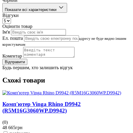
чорний
Показати всі характеристики
Відгуки
Оцінити товар
Ім'я
Ел. пошта
адресу не буде видно іншим
користувачам
Коментар
Відправити
Будь першим, хто залишить відгук
Схожі товари
Комп'ютер Vinga Rhino D9942
(R5M16G3060WP.D9942)
(0)
(
48 665
грн
4