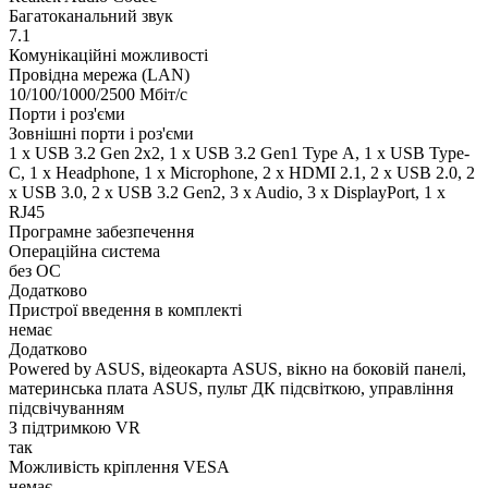
Багатоканальний звук
7.1
Комунікаційні можливості
Провідна мережа (LAN)
10/100/1000/2500 Мбіт/с
Порти і роз'єми
Зовнішні порти і роз'єми
1 x USB 3.2 Gen 2x2, 1 x USB 3.2 Gen1 Type А, 1 x USB Type-
C, 1 x Нeadphone, 1 х Microphone, 2 x HDMI 2.1, 2 x USB 2.0, 2
x USB 3.0, 2 x USB 3.2 Gen2, 3 x Audio, 3 x DisplayPort, 1 x
RJ45
Програмне забезпечення
Операційна система
без ОС
Додатково
Пристрої введення в комплекті
немає
Додатково
Powered by ASUS, відеокарта ASUS, вікно на боковій панелі,
материнська плата ASUS, пульт ДК підсвіткою, управління
підсвічуванням
З підтримкою VR
так
Можливість кріплення VESA
немає