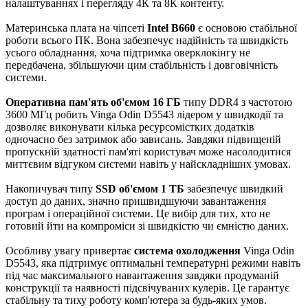
налаштуваннях і перегляду 4К та 8К контенту.
Материнська плата на чіпсеті
Intel B660
є основою стабільної
роботи всього ПК. Вона забезпечує надійність та швидкість
усього обладнання, хоча підтримка оверклокінгу не
передбачена, збільшуючи цим стабільність і довговічність
системи.
Оперативна пам'ять об'ємом 16 ГБ
типу DDR4 з частотою
3600 МГц робить Vinga Odin D5543 лідером у швидкодії та
дозволяє виконувати кілька ресурсомістких додатків
одночасно без затримок або зависань. Завдяки підвищеній
пропускній здатності пам'яті користувач може насолодитися
миттєвим відгуком системи навіть у найскладніших умовах.
Накопичувач типу
SSD об'ємом 1 ТБ
забезпечує швидкий
доступ до даних, значно пришвидшуючи завантаження
програм і операційної системи. Це вибір для тих, хто не
готовий йти на компроміси зі швидкістю чи ємністю даних.
Особливу увагу привертає
система охолодження
Vinga Odin
D5543, яка підтримує оптимальні температурні режими навіть
під час максимального навантаження завдяки продуманій
конструкції та наявності підсвічуваних кулерів. Це гарантує
стабільну та тиху роботу комп'ютера за будь-яких умов.