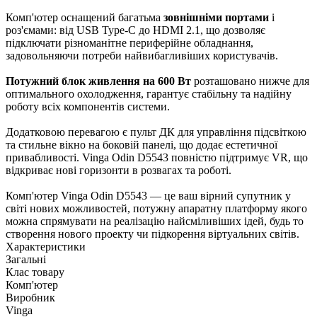
Комп'ютер оснащений багатьма
зовнішніми портами
і
роз'ємами: від USB Type-C до HDMI 2.1, що дозволяє
підключати різноманітне периферійне обладнання,
задовольняючи потреби найвибагливіших користувачів.
Потужний блок живлення на 600 Вт
розташовано нижче для
оптимального охолодження, гарантує стабільну та надійну
роботу всіх компонентів системи.
Додатковою перевагою є пульт ДК для управління підсвіткою
та стильне вікно на боковій панелі, що додає естетичної
привабливості. Vinga Odin D5543 повністю підтримує VR, що
відкриває нові горизонти в розвагах та роботі.
Комп'ютер Vinga Odin D5543 — це ваш вірний супутник у
світі нових можливостей, потужну апаратну платформу якого
можна спрямувати на реалізацію найсміливіших ідей, будь то
створення нового проекту чи підкорення віртуальних світів.
Характеристики
Загальні
Клас товару
Комп'ютер
Виробник
Vinga