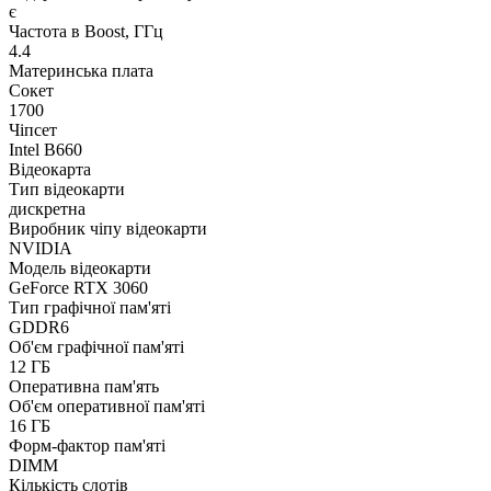
є
Частота в Boost, ГГц
4.4
Материнська плата
Сокет
1700
Чіпсет
Intel B660
Відеокарта
Тип відеокарти
дискретна
Виробник чіпу відеокарти
NVIDIA
Модель відеокарти
GeForce RTX 3060
Тип графічної пам'яті
GDDR6
Об'єм графічної пам'яті
12 ГБ
Оперативна пам'ять
Об'єм оперативної пам'яті
16 ГБ
Форм-фактор пам'яті
DIMM
Кількість слотів