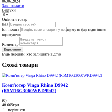
06.06.2024
Завантажити
Відгуки
Оцінити товар
Ім'я
Ел. пошта
адресу не буде видно іншим
користувачам
Коментар
Відправити
Будь першим, хто залишить відгук
Схожі товари
Комп'ютер Vinga Rhino D9942
(R5M16G3060WP.D9942)
(0)
(
48 665
грн
4
порівняти