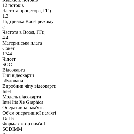
12 потоків
Частота процесора, ГГц
1.3
Підтримка Boost режиму
є
Частота в Boost, ГГц
4.4
Материнська плата
Сокет
1744
Чіпсет
SOC
Відеокарта
Тип відеокарти
вбудована
Виробник чіпу відеокарти
Intel
Модель відеокарти
Intel Iris Xe Graphics
Оперативна пам'ять
Об'єм оперативної пам'яті
16 ГБ
Форм-фактор пам'яті
SODIMM