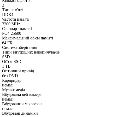
Кількість слотів
2
Тип пам'яті
DDR4
Частота пам'яті
3200 MHz
Стандарт пам'яті
PC4-25600
Максимальний об'єм пам'яті
64 ГБ
Система зберігання
Типи внутрішніх накопичувачів
SSD
Об'єм SSD
1 TB
Оптичний привід
без DVD
Кардридер
немає
Мультимедіа
Вбудована веб-камера
немає
Вбудований мікрофон
немає
Вбудовані динаміки