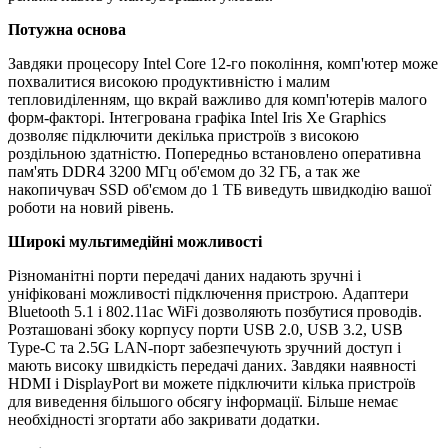
Потужна основа
Завдяки процесору Intel Core 12-го покоління, комп'ютер може
похвалитися високою продуктивністю і малим
тепловиділенням, що вкрай важливо для комп'ютерів малого
форм-факторі. Інтегрована графіка Intel Iris Xe Graphics
дозволяє підключити декілька пристроїв з високою
роздільною здатністю. Попередньо встановлено оперативна
пам'ять DDR4 3200 МГц об'ємом до 32 ГБ, а так же
накопичувач SSD об'ємом до 1 ТБ виведуть швидкодію вашої
роботи на новий рівень.
Широкі мультимедійні можливості
Різноманітні порти передачі даних надають зручні і
уніфіковані можливості підключення пристрою. Адаптери
Bluetooth 5.1 і 802.11ac WiFi дозволяють позбутися проводів.
Розташовані збоку корпусу порти USB 2.0, USB 3.2, USB
Type-C та 2.5G LAN-порт забезпечують зручний доступ і
мають високу швидкість передачі даних. Завдяки наявності
HDMI і DisplayPort ви можете підключити кілька пристроїв
для виведення більшого обсягу інформації. Більше немає
необхідності згортати або закривати додатки.