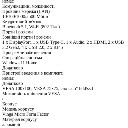
немає
Комунікаційні можливості
Провідна мережа (LAN)
10/100/1000/2500 Мбіт/с
Бездротовий зв'язок
Bluetooth 5.1, Wi-Fi (802.11ac)
Порти і роз'єми
Зовнішні порти і роз'єми
1 x DisplayPort, 1 x USB Type-C, 1 х Audio, 2 x HDMI, 2 x USB
3.2 Gen2, 4 x USB 2.0, 2 x RJ45
Програмне забезпечення
Операційна система
Windows 11 Home
Додатково
Пристрої введення в комплекті
немає
Додатково
VESA 100x100, VESA 75x75, слот 2.5" hdd\ssd
Можливість кріплення VESA
є
Корпус
Модель корпусу
Vinga Micro Form Factor
Матеріал корпусу
алюміній