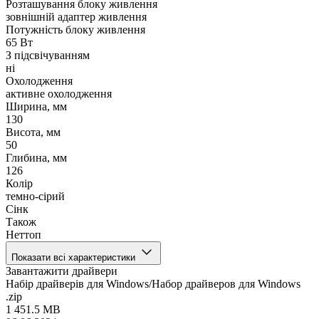
Розташування блоку живлення
зовнішній адаптер живлення
Потужність блоку живлення
65 Вт
З підсвічуванням
ні
Охолодження
активне охолодження
Ширина, мм
130
Висота, мм
50
Глибина, мм
126
Колір
темно-сірий
Сінк
Також
Неттоп
Показати всі характеристики
Завантажити драйвери
Набір драйверів для Windows/Набор драйверов для Windows
.zip
1 451.5 MB