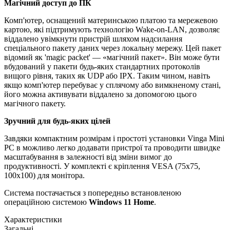
Магічний доступ до ПК
Комп'ютер, оснащений материнською платою та мережевою
картою, які підтримують технологію Wake-on-LAN, дозволяє
віддалено увімкнути пристрій шляхом надсилання
спеціального пакету даних через локальну мережу. Цей пакет
відомий як 'magic packet' — «магічний пакет». Він може бути
вбудований у пакети будь-яких стандартних протоколів
вищого рівня, таких як UDP або IPX. Таким чином, навіть
якщо комп'ютер перебуває у сплячому або вимкненому стані,
його можна активувати віддалено за допомогою цього
магічного пакету.
Зручний для будь-яких цілей
Завдяки компактним розмірам і простоті установки Vinga Mini
PC в можливо легко додавати пристрої та проводити швидке
масштабування в залежності від зміни вимог до
продуктивності. У комплекті є кріплення VESA (75х75,
100х100) для монітора.
Система постачається з попередньо встановленою
операційною системою
Windows 11 Home
.
Характеристики
Загальні