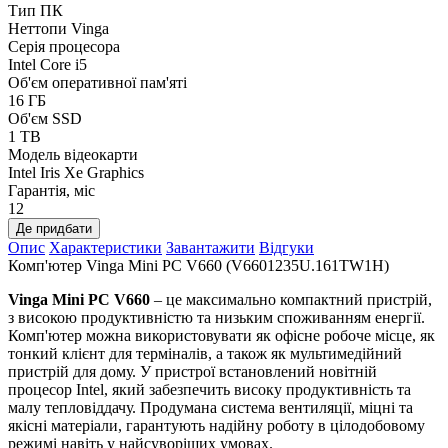
Тип ПК
Неттопи Vinga
Серія процесора
Intel Core i5
Об'єм оперативної пам'яті
16 ГБ
Об'єм SSD
1 TB
Модель відеокарти
Intel Iris Xe Graphics
Гарантія, міс
12
Де придбати
Опис
Характеристики
Завантажити
Відгуки
Комп'ютер Vinga Mini PC V660 (V6601235U.161TW1H)
Vinga Mini PC V660
– це максимально компактний пристрій,
з високою продуктивністю та низьким споживанням енергії.
Комп'ютер можна використовувати як офісне робоче місце, як
тонкий клієнт для терміналів, а також як мультимедійний
пристрій для дому. У пристрої встановлений новітній
процесор Intel, який забезпечить високу продуктивність та
малу тепловіддачу. Продумана система вентиляції, міцні та
якісні матеріали, гарантують надійну роботу в цілодобовому
режимі навіть у найсуворіших умовах.