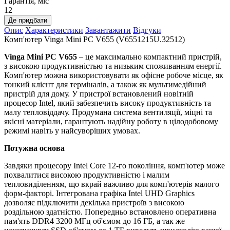
Гарантія, міс
12
Де придбати
Опис
Характеристики
Завантажити
Відгуки
Комп'ютер Vinga Mini PC V655 (V6551215U.32512)
Vinga Mini PC V655
– це максимально компактний пристрій,
з високою продуктивністью та низьким споживанням енергії.
Комп'ютер можна використовувати як офісне робоче місце, як
тонкий клієнт для терміналів, а також як мультимедійний
пристрій для дому. У пристрої встановлений новітній
процесор Intel, який забезпечить високу продуктивність та
малу тепловіддачу. Продумана система вентиляції, міцні та
якісні матеріали, гарантують надійну роботу в цілодобовому
режимі навіть у найсуворіших умовах.
Потужна основа
Завдяки процесору Intel Core 12-го покоління, комп'ютер може
похвалитися високою продуктивністю і малим
тепловиділенням, що вкрай важливо для комп'ютерів малого
форм-факторі. Інтегрована графіка Intel UHD Graphics
дозволяє підключити декілька пристроїв з високою
роздільною здатністю. Попередньо встановлено оперативна
пам'ять DDR4 3200 МГц об'ємом до 16 ГБ, а так же