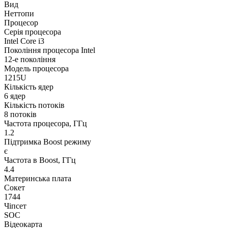
Вид
Неттопи
Процесор
Серія процесора
Intel Core i3
Покоління процесора Intel
12-е покоління
Модель процесора
1215U
Кількість ядер
6 ядер
Кількість потоків
8 потоків
Частота процесора, ГГц
1.2
Підтримка Boost режиму
є
Частота в Boost, ГГц
4.4
Материнська плата
Сокет
1744
Чіпсет
SOC
Відеокарта