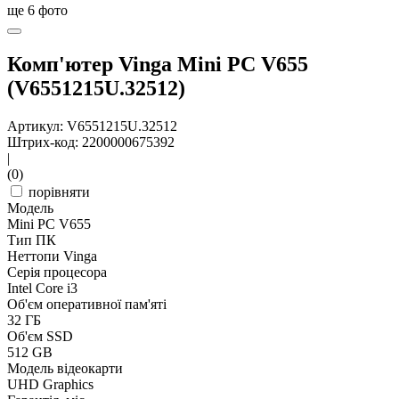
ще
6
фото
Комп'ютер Vinga Mini PC V655
(V6551215U.32512)
Артикул: V6551215U.32512
Штрих-код: 2200000675392
|
(0)
порівняти
Модель
Mini PC V655
Тип ПК
Неттопи Vinga
Серія процесора
Intel Core i3
Об'єм оперативної пам'яті
32 ГБ
Об'єм SSD
512 GB
Модель відеокарти
UHD Graphics