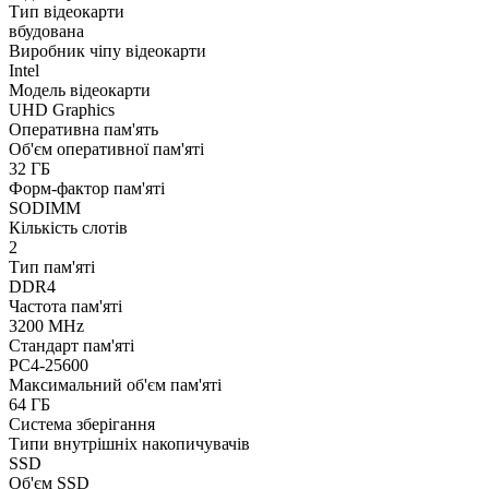
Тип відеокарти
вбудована
Виробник чіпу відеокарти
Intel
Модель відеокарти
UHD Graphics
Оперативна пам'ять
Об'єм оперативної пам'яті
32 ГБ
Форм-фактор пам'яті
SODIMM
Кількість слотів
2
Тип пам'яті
DDR4
Частота пам'яті
3200 MHz
Стандарт пам'яті
PC4-25600
Максимальний об'єм пам'яті
64 ГБ
Система зберігання
Типи внутрішніх накопичувачів
SSD
Об'єм SSD