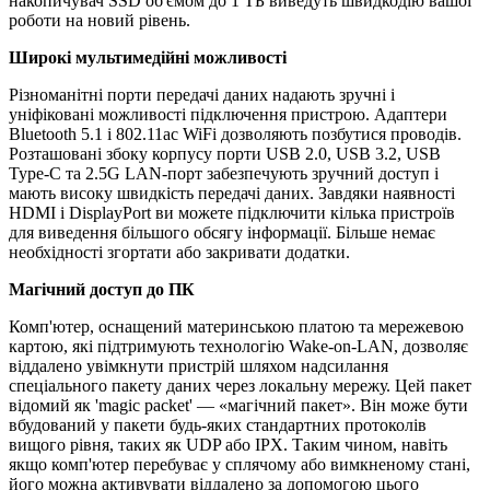
накопичувач SSD об'ємом до 1 ТБ виведуть швидкодію вашої
роботи на новий рівень.
Широкі мультимедійні можливості
Різноманітні порти передачі даних надають зручні і
уніфіковані можливості підключення пристрою. Адаптери
Bluetooth 5.1 і 802.11ac WiFi дозволяють позбутися проводів.
Розташовані збоку корпусу порти USB 2.0, USB 3.2, USB
Type-C та 2.5G LAN-порт забезпечують зручний доступ і
мають високу швидкість передачі даних. Завдяки наявності
HDMI і DisplayPort ви можете підключити кілька пристроїв
для виведення більшого обсягу інформації. Більше немає
необхідності згортати або закривати додатки.
Магічний доступ до ПК
Комп'ютер, оснащений материнською платою та мережевою
картою, які підтримують технологію Wake-on-LAN, дозволяє
віддалено увімкнути пристрій шляхом надсилання
спеціального пакету даних через локальну мережу. Цей пакет
відомий як 'magic packet' — «магічний пакет». Він може бути
вбудований у пакети будь-яких стандартних протоколів
вищого рівня, таких як UDP або IPX. Таким чином, навіть
якщо комп'ютер перебуває у сплячому або вимкненому стані,
його можна активувати віддалено за допомогою цього