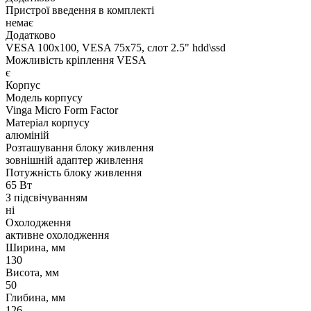
Пристрої введення в комплекті
немає
Додатково
VESA 100x100, VESA 75x75, слот 2.5" hdd\ssd
Можливість кріплення VESA
є
Корпус
Модель корпусу
Vinga Micro Form Factor
Матеріал корпусу
алюміній
Розташування блоку живлення
зовнішній адаптер живлення
Потужність блоку живлення
65 Вт
З підсвічуванням
ні
Охолодження
активне охолодження
Ширина, мм
130
Висота, мм
50
Глибина, мм
126