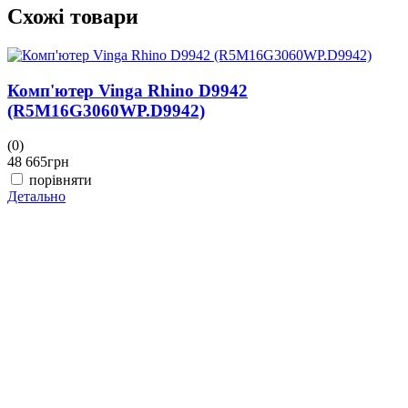
Схожі товари
Комп'ютер Vinga Rhino D9942
(R5M16G3060WP.D9942)
(0)
(
48 665
грн
4
порівняти
Детально
Д