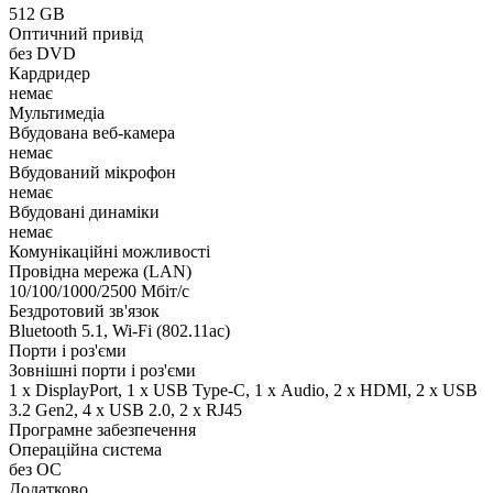
512 GB
Оптичний привід
без DVD
Кардридер
немає
Мультимедіа
Вбудована веб-камера
немає
Вбудований мікрофон
немає
Вбудовані динаміки
немає
Комунікаційні можливості
Провідна мережа (LAN)
10/100/1000/2500 Мбіт/с
Бездротовий зв'язок
Bluetooth 5.1, Wi-Fi (802.11ac)
Порти і роз'єми
Зовнішні порти і роз'єми
1 x DisplayPort, 1 x USB Type-C, 1 х Audio, 2 x HDMI, 2 x USB
3.2 Gen2, 4 x USB 2.0, 2 x RJ45
Програмне забезпечення
Операційна система
без ОС
Додатково