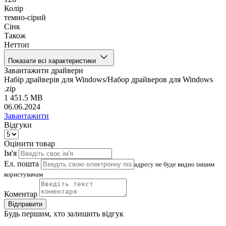
Колір
темно-сірий
Сінк
Також
Неттоп
Показати всі характеристики
Завантажити драйвери
Набір драйверів для Windows/Набор драйверов для Windows
.zip
1 451.5 MB
06.06.2024
Завантажити
Відгуки
Оцінити товар
Ім'я
Ел. пошта
адресу не буде видно іншим
користувачам
Коментар
Відправити
Будь першим, хто залишить відгук