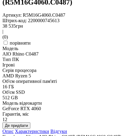
(R5M16G4060.C0487)
Артикул: R5M16G4060.C0487
Штрих-код: 2200000745613
38 535
грн
|
(0)
порівняти
Модель
AIO Rhino C0487
Тип ПК
Ігрові
Серія процесора
AMD Ryzen 5
Об'єм оперативної пам'яті
16 ГБ
Об'єм SSD
512 GB
Модель відеокарти
GeForce RTX 4060
Гарантія, міс
12
Де придбати
Опис
Характеристики
Відгуки