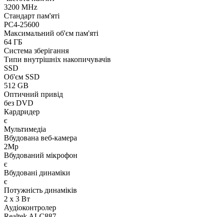
3200 MHz
Стандарт пам'яті
PC4-25600
Максимальний об'єм пам'яті
64 ГБ
Система зберігання
Типи внутрішніх накопичувачів
SSD
Об'єм SSD
512 GB
Оптичний привід
без DVD
Кардридер
є
Мультимедіа
Вбудована веб-камера
2Mp
Вбудований мікрофон
є
Вбудовані динаміки
є
Потужність динаміків
2 x 3 Вт
Аудіоконтролер
Realtek ALC887