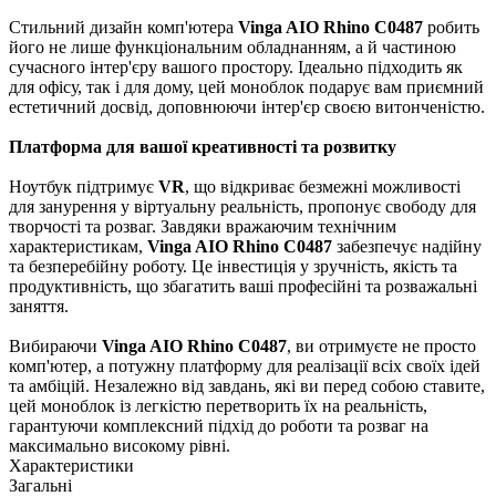
Стильний дизайн комп'ютера
Vinga AIO Rhino C0487
робить
його не лише функціональним обладнанням, а й частиною
сучасного інтер'єру вашого простору. Ідеально підходить як
для офісу, так і для дому, цей моноблок подарує вам приємний
естетичний досвід, доповнюючи інтер'єр своєю витонченістю.
Платформа для вашої креативності та розвитку
Ноутбук підтримує
VR
, що відкриває безмежні можливості
для занурення у віртуальну реальність, пропонує свободу для
творчості та розваг. Завдяки вражаючим технічним
характеристикам,
Vinga AIO Rhino C0487
забезпечує надійну
та безперебійну роботу. Це інвестиція у зручність, якість та
продуктивність, що збагатить ваші професійні та розважальні
заняття.
Вибираючи
Vinga AIO Rhino C0487
, ви отримуєте не просто
комп'ютер, а потужну платформу для реалізації всіх своїх ідей
та амбіцій. Незалежно від завдань, які ви перед собою ставите,
цей моноблок із легкістю перетворить їх на реальність,
гарантуючи комплексний підхід до роботи та розваг на
максимально високому рівні.
Характеристики
Загальні