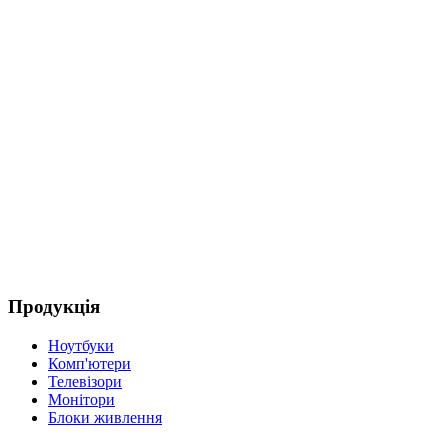
(
4
Д
Продукція
Ноутбуки
Комп'ютери
Телевізори
Монітори
Блоки живлення