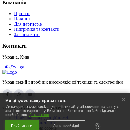
Компанія
Про нас
Новини
Для партнерів
Підтримка та контакти
Завантажити
Контакти
Україна, Київ
info@vinga.ua
Український виробник високоякісної техніки та електроніки
Ми цінуємо вашу приватність
Ми використовуємо cookie для роботи сайту, збереження налаштувань,
© 2026 VINGA. Всі права захищені.
аналітики та маркетингу. Ви можете обрати категорії або відхилити
необов'язкові.
Детальніше
Політика конфіденційності
Умови використання
Прийняти всі
Лише необхідні
Налаштування cookie