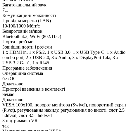
Багатоканальний звук
7.1
Комунікаційні можливості
Провідна мережа (LAN)
10/100/1000 Мбіт/с
Бездротовий зв'язок
Bluetooth 4.2, Wi-Fi (802.11ac)
Порти і роз'єми
Зовнішні порти і роз'єми
1 x HDMI in, 1 x PS/2, 1 x USB 3.0, 1 x USB Type-C, 1 х Audio
combo port, 2 x USB 2.0, 3 x Audio, 3 x DisplayPort 1.4a, 3 x
USB 3.2 Gen1, 1 x RJ45
Програмне забезпечення
Операційна система
без ОС
Додатково
Пристрої введення в комплекті
немає
Додатково
VESA 100x100, поворот монітора (Swivel), поворотний екран
(Pivot), регулювання нахилу, регулювання по висоті, слот 2.5"
hdd\ssd, слот 3.5" hdd\ssd
З підтримкою VR
так