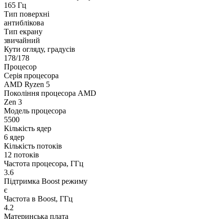
165 Гц
Тип поверхні
антиблікова
Тип екрану
звичайний
Кути огляду, градусів
178/178
Процесор
Серія процесора
AMD Ryzen 5
Покоління процесора AMD
Zen 3
Модель процесора
5500
Кількість ядер
6 ядер
Кількість потоків
12 потоків
Частота процесора, ГГц
3.6
Підтримка Boost режиму
є
Частота в Boost, ГГц
4.2
Материнська плата