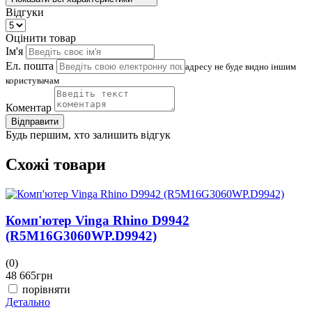
Відгуки
Оцінити товар
Ім'я
Ел. пошта
адресу не буде видно іншим
користувачам
Коментар
Відправити
Будь першим, хто залишить відгук
Схожі товари
Комп'ютер Vinga Rhino D9942
(R5M16G3060WP.D9942)
(0)
48 665
грн
порівняти
Детально