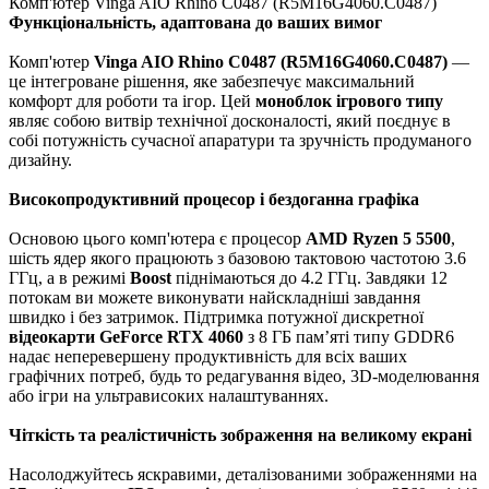
Комп'ютер Vinga AIO Rhino C0487 (R5M16G4060.C0487)
Функціональність, адаптована до ваших вимог
Комп'ютер
Vinga AIO Rhino C0487 (R5M16G4060.C0487)
—
це інтегроване рішення, яке забезпечує максимальний
комфорт для роботи та ігор. Цей
моноблок ігрового типу
являє собою витвір технічної досконалості, який поєднує в
собі потужність сучасної апаратури та зручність продуманого
дизайну.
Високопродуктивний процесор і бездоганна графіка
Основою цього комп'ютера є процесор
AMD Ryzen 5 5500
,
шість ядер якого працюють з базовою тактовою частотою 3.6
ГГц, а в режимі
Boost
піднімаються до 4.2 ГГц. Завдяки 12
потокам ви можете виконувати найскладніші завдання
швидко і без затримок. Підтримка потужної дискретної
відеокарти GeForce RTX 4060
з 8 ГБ пам’яті типу GDDR6
надає неперевершену продуктивність для всіх ваших
графічних потреб, будь то редагування відео, 3D-моделювання
або ігри на ультрависоких налаштуваннях.
Чіткість та реалістичність зображення на великому екрані
Насолоджуйтесь яскравими, деталізованими зображеннями на