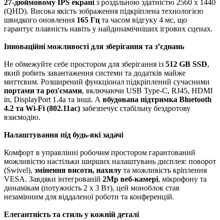
27-дюймовому IPS екрані
з роздільною здатністю 2560 x 1440
(QHD). Висока якість зображення підкріплена технологією
швидкого оновлення
165 Гц
та часом відгуку 4 мс, що
гарантує плавність навіть у найдинамічніших ігрових сценах.
Інноваційні можливості для зберігання та з’єднань
Не обмежуйте себе простором для зберігання із
512 GB SSD
,
який робить завантаження системи та додатків майже
миттєвим. Розширений функціонал підкріплений сучасними
портами та роз'ємами
, включаючи USB Type-C, RJ45, HDMI
in, DisplayPort 1.4a та інші. А
вбудована підтримка Bluetooth
4.2 та Wi-Fi (802.11ac)
забезпечує стабільну бездротову
взаємодію.
Налаштування під будь-які задачі
Комфорт в управлінні робочим простором гарантований
можливістю настільки ширших налаштувань дисплея: поворот
(Swivel),
змінення висоти, нахилу
та можливість кріплення
VESA. Завдяки інтегрованій
2Mp веб-камері
, мікрофону та
динамікам (потужність 2 x 3 Вт), цей моноблок став
незамінним для віддаленої роботи та конференцій.
Елегантність та стиль у кожній деталі