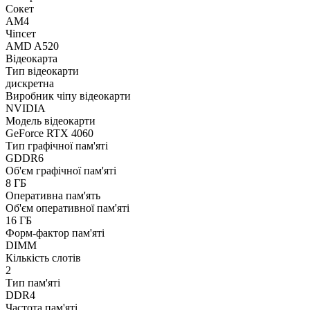
Сокет
AM4
Чіпсет
AMD A520
Відеокарта
Тип відеокарти
дискретна
Виробник чіпу відеокарти
NVIDIA
Модель відеокарти
GeForce RTX 4060
Тип графічної пам'яті
GDDR6
Об'єм графічної пам'яті
8 ГБ
Оперативна пам'ять
Об'єм оперативної пам'яті
16 ГБ
Форм-фактор пам'яті
DIMM
Кількість слотів
2
Тип пам'яті
DDR4
Частота пам'яті