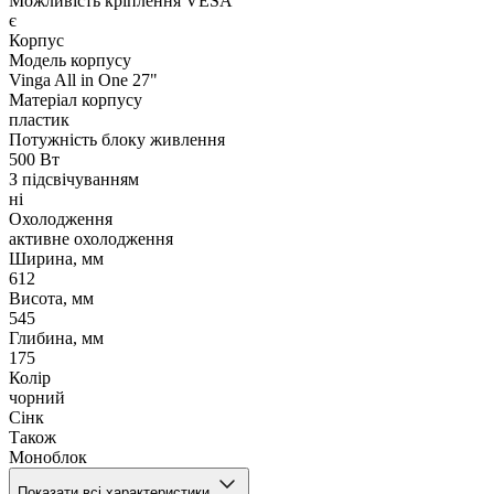
Можливість кріплення VESA
є
Корпус
Модель корпусу
Vinga All in One 27"
Матеріал корпусу
пластик
Потужність блоку живлення
500 Вт
З підсвічуванням
ні
Охолодження
активне охолодження
Ширина, мм
612
Висота, мм
545
Глибина, мм
175
Колір
чорний
Сінк
Також
Моноблок
Показати всі характеристики