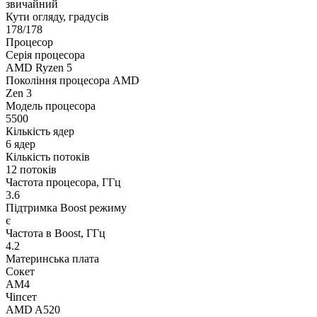
звичайний
Кути огляду, градусів
178/178
Процесор
Серія процесора
AMD Ryzen 5
Покоління процесора AMD
Zen 3
Модель процесора
5500
Кількість ядер
6 ядер
Кількість потоків
12 потоків
Частота процесора, ГГц
3.6
Підтримка Boost режиму
є
Частота в Boost, ГГц
4.2
Материнська плата
Сокет
AM4
Чіпсет
AMD A520