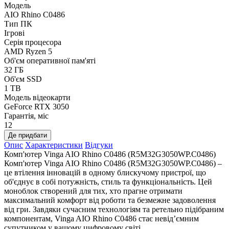
Модель
AIO Rhino C0486
Тип ПК
Ігрові
Серія процесора
AMD Ryzen 5
Об'єм оперативної пам'яті
32 ГБ
Об'єм SSD
1 TB
Модель відеокарти
GeForce RTX 3050
Гарантія, міс
12
Де придбати
Опис
Характеристики
Відгуки
Комп'ютер Vinga AIO Rhino C0486 (R5M32G3050WP.C0486)
Комп'ютер Vinga AIO Rhino C0486 (R5M32G3050WP.C0486) –
це втілення інновацій в одному блискучому пристрої, що
об'єднує в собі потужність, стиль та функціональність. Цей
моноблок створений для тих, хто прагне отримати
максимальний комфорт від роботи та безмежне задоволення
від гри. Завдяки сучасним технологіям та ретельно підібраним
компонентам, Vinga AIO Rhino C0486 стає невід’ємним
супутником у вашому цифровому світі.