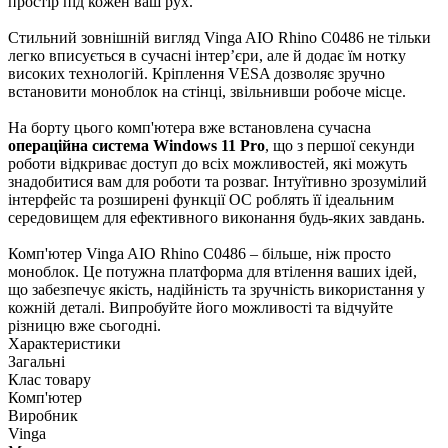
простір під кожен ваш рух.
Стильний зовнішній вигляд Vinga AIO Rhino C0486 не тільки
легко вписується в сучасні інтер’єри, але й додає їм нотку
високих технологій. Кріплення VESA дозволяє зручно
встановити моноблок на стінці, звільнивши робоче місце.
На борту цього комп'ютера вже встановлена сучасна
операційна система Windows 11 Pro
, що з першої секунди
роботи відкриває доступ до всіх можливостей, які можуть
знадобитися вам для роботи та розваг. Інтуїтивно зрозумілий
інтерфейс та розширені функції ОС роблять її ідеальним
середовищем для ефективного виконання будь-яких завдань.
Комп'ютер Vinga AIO Rhino C0486 – більше, ніж просто
моноблок. Це потужна платформа для втілення ваших ідей,
що забезпечує якість, надійність та зручність використання у
кожній деталі. Випробуйте його можливості та відчуйте
різницю вже сьогодні.
Характеристики
Загальні
Клас товару
Комп'ютер
Виробник
Vinga