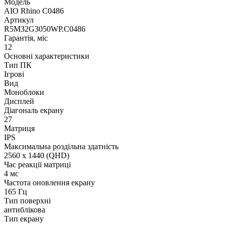
Модель
AIO Rhino C0486
Артикул
R5M32G3050WP.C0486
Гарантія, міс
12
Основні характеристики
Тип ПК
Ігрові
Вид
Моноблоки
Дисплей
Діагональ екрану
27
Матриця
IPS
Максимальна роздільна здатність
2560 x 1440 (QHD)
Час реакції матриці
4 мс
Частота оновлення екрану
165 Гц
Тип поверхні
антиблікова
Тип екрану