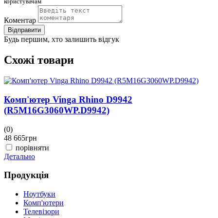
користувачам
Коментар
Відправити
Будь першим, хто залишить відгук
Схожі товари
Комп'ютер Vinga Rhino D9942
(R5M16G3060WP.D9942)
(0)
(
48 665
грн
4
порівняти
Детально
Д
Продукція
Ноутбуки
Комп'ютери
Телевізори