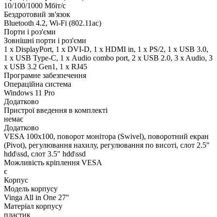
10/100/1000 Мбіт/с
Бездротовий зв'язок
Bluetooth 4.2, Wi-Fi (802.11ac)
Порти і роз'єми
Зовнішні порти і роз'єми
1 x DisplayPort, 1 x DVI-D, 1 x HDMI in, 1 x PS/2, 1 x USB 3.0,
1 x USB Type-C, 1 х Audio combo port, 2 x USB 2.0, 3 x Audio, 3
x USB 3.2 Gen1, 1 x RJ45
Програмне забезпечення
Операційна система
Windows 11 Pro
Додатково
Пристрої введення в комплекті
немає
Додатково
VESA 100x100, поворот монітора (Swivel), поворотний екран
(Pivot), регулювання нахилу, регулювання по висоті, слот 2.5"
hdd\ssd, слот 3.5" hdd\ssd
Можливість кріплення VESA
є
Корпус
Модель корпусу
Vinga All in One 27"
Матеріал корпусу
пластик