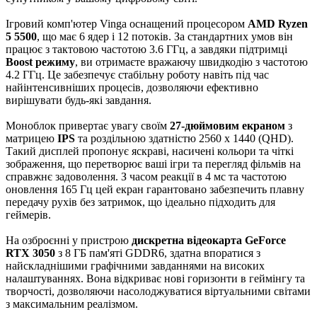
Ігровий комп'ютер Vinga оснащений процесором
AMD Ryzen
5 5500
, що має 6 ядер і 12 потоків. За стандартних умов він
працює з тактовою частотою 3.6 ГГц, а завдяки підтримці
Boost режиму
, ви отримаєте вражаючу швидкодію з частотою
4.2 ГГц. Це забезпечує стабільну роботу навіть під час
найінтенсивніших процесів, дозволяючи ефективно
вирішувати будь-які завдання.
Моноблок привертає увагу своїм
27-дюймовим екраном
з
матрицею
IPS
та роздільною здатністю 2560 x 1440 (QHD).
Такий дисплей пропонує яскраві, насичені кольори та чіткі
зображення, що перетворює ваші ігри та перегляд фільмів на
справжнє задоволення. З часом реакції в 4 мс та частотою
оновлення 165 Гц цей екран гарантовано забезпечить плавну
передачу рухів без затримок, що ідеально підходить для
геймерів.
На озброєнні у пристрою
дискретна відеокарта GeForce
RTX 3050
з 8 ГБ пам'яті GDDR6, здатна впоратися з
найскладнішими графічними завданнями на високих
налаштуваннях. Вона відкриває нові горизонти в геймінгу та
творчості, дозволяючи насолоджуватися віртуальними світами
з максимальним реалізмом.