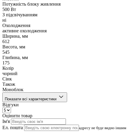
Потужність блоку живлення
500 Вт
З підсвічуванням
ні
Охолодження
активне охолодження
Ширина, мм
612
Висота, мм
545
Глибина, мм
175
Колір
чорний
Сінк
Також
Моноблок
Показати всі характеристики
Відгуки
Оцінити товар
Ім'я
Ел. пошта
адресу не буде видно іншим