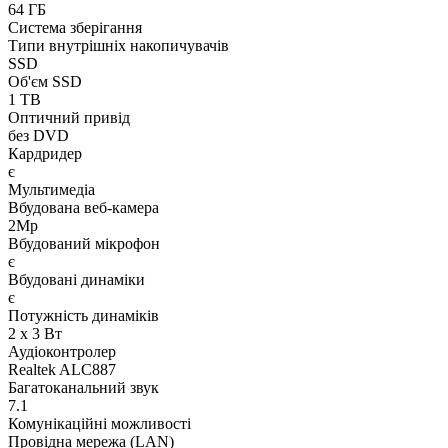
64 ГБ
Система зберігання
Типи внутрішніх накопичувачів
SSD
Об'єм SSD
1 TB
Оптичний привід
без DVD
Кардридер
є
Мультимедіа
Вбудована веб-камера
2Mp
Вбудований мікрофон
є
Вбудовані динаміки
є
Потужність динаміків
2 x 3 Вт
Аудіоконтролер
Realtek ALC887
Багатоканальний звук
7.1
Комунікаційні можливості
Провідна мережа (LAN)