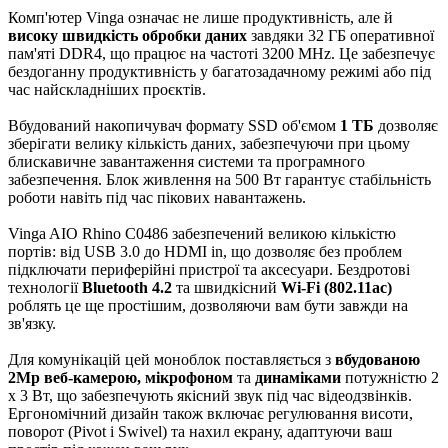
Комп'ютер Vinga означає не лише продуктивність, але й
високу швидкість обробки даних
завдяки 32 ГБ оперативної
пам'яті DDR4, що працює на частоті 3200 MHz. Це забезпечує
бездоганну продуктивність у багатозадачному режимі або під
час найскладніших проєктів.
Вбудований накопичувач формату SSD об'ємом
1 ТБ
дозволяє
зберігати велику кількість даних, забезпечуючи при цьому
блискавичне завантаження системи та програмного
забезпечення. Блок живлення на 500 Вт гарантує стабільність
роботи навіть під час пікових навантажень.
Vinga AIO Rhino C0486 забезпечений великою кількістю
портів: від USB 3.0 до HDMI in, що дозволяє без проблем
підключати периферійні пристрої та аксесуари. Бездротові
технології
Bluetooth 4.2
та швидкісний
Wi-Fi (802.11ac)
роблять це ще простішим, дозволяючи вам бути завжди на
зв'язку.
Для комунікацій цей моноблок поставляється з
вбудованою
2Mp веб-камерою, мікрофоном
та
динаміками
потужністю 2
x 3 Вт, що забезпечують якісний звук під час відеодзвінків.
Ергономічний дизайн також включає регулювання висоти,
поворот (Pivot і Swivel) та нахил екрану, адаптуючи ваш