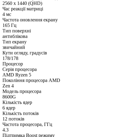
2560 x 1440 (QHD)
Час реакції матриці
4 мс
Частота оновлення екрану
165 Гц
Тип поверхні
антиблікова
Тип екрану
звичайний
Кути огляду, градусів
178/178
Процесор
Серія процесора
AMD Ryzen 5
Покоління процесора AMD
Zen 4
Модель процесора
8600G
Кількість ядер
6 ядер
Кількість потоків
12 потоків
Частота процесора, ГГц
4.3
Підтримка Boost режиму