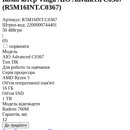
(R5M16INT.C0367)
Артикул: R5M16INT.C0367
Штрих-код: 2200000744401
50 488
грн
|
(0)
порівняти
Модель
AIO Advanced C0367
Тип ПК
Для роботи та навчання
Серія процесора
AMD Ryzen 5
Об'єм оперативної пам'яті
16 ГБ
Об'єм SSD
1 TB
Модель відеокарти
Radeon 760M
Гарантія, міс
12
Де придбати