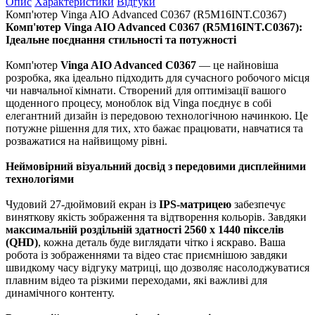
Опис
Характеристики
Відгуки
Комп'ютер Vinga AIO Advanced C0367 (R5M16INT.C0367)
Комп'ютер Vinga AIO Advanced C0367 (R5M16INT.C0367):
Ідеальне поєднання стильності та потужності
Комп'ютер
Vinga AIO Advanced C0367
— це найновіша
розробка, яка ідеально підходить для сучасного робочого місця
чи навчальної кімнати. Створений для оптимізації вашого
щоденного процесу, моноблок від Vinga поєднує в собі
елегантний дизайн із передовою технологічною начинкою. Це
потужне рішення для тих, хто бажає працювати, навчатися та
розважатися на найвищому рівні.
Неймовірний візуальний досвід з передовими дисплейними
технологіями
Чудовий 27-дюймовий екран із
IPS-матрицею
забезпечує
виняткову якість зображення та відтворення кольорів. Завдяки
максимальній роздільній здатності 2560 x 1440 пікселів
(QHD)
, кожна деталь буде виглядати чітко і яскраво. Ваша
робота із зображеннями та відео стає приємнішою завдяки
швидкому часу відгуку матриці, що дозволяє насолоджуватися
плавним відео та різкими переходами, які важливі для
динамічного контенту.