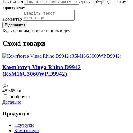
Ел. пошта
адресу не буде видно іншим
користувачам
Коментар
Відправити
Будь першим, хто залишить відгук
Схожі товари
Комп'ютер Vinga Rhino D9942
(R5M16G3060WP.D9942)
(0)
(
48 665
грн
4
порівняти
Детально
Д
Продукція
Ноутбуки
Комп'ютери