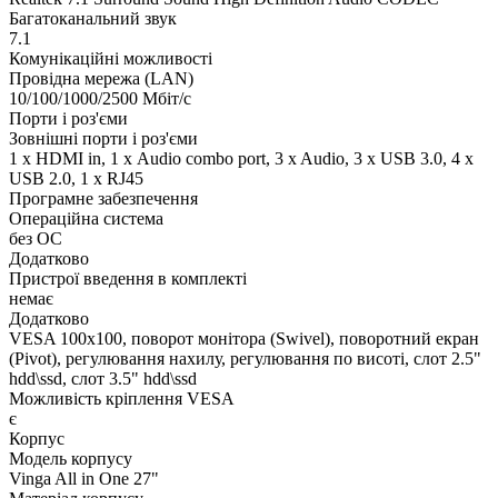
Багатоканальний звук
7.1
Комунікаційні можливості
Провідна мережа (LAN)
10/100/1000/2500 Мбіт/с
Порти і роз'єми
Зовнішні порти і роз'єми
1 x HDMI in, 1 х Audio combo port, 3 x Audio, 3 x USB 3.0, 4 x
USB 2.0, 1 x RJ45
Програмне забезпечення
Операційна система
без ОС
Додатково
Пристрої введення в комплекті
немає
Додатково
VESA 100x100, поворот монітора (Swivel), поворотний екран
(Pivot), регулювання нахилу, регулювання по висоті, слот 2.5"
hdd\ssd, слот 3.5" hdd\ssd
Можливість кріплення VESA
є
Корпус
Модель корпусу
Vinga All in One 27"