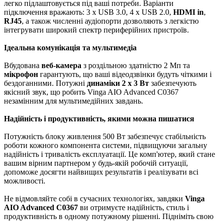
легко підлаштовується під ваші потреби. Варіанти
підключення вражають: 3 x USB 3.0, 4 x USB 2.0,
HDMI in
,
RJ45
, а також численні аудіопорти дозволяють з легкістю
інтегрувати широкий спектр периферійних пристроїв.
Ідеальна комунікація та мультимедіа
Вбудована
веб-камера
з роздільною здатністю 2 Мп та
мікрофон
гарантують, що ваші відеодзвінки будуть чіткими і
бездоганними. Потужні
динаміки 2 x 3 Вт
забезпечують
якісний звук, що робить Vinga AIO Advanced C0367
незамінним для мультимедійних завдань.
Надійність і продуктивність, якими можна пишатися
Потужність блоку живлення 500 Вт забезпечує стабільність
роботи кожного компонента системи, підвищуючи загальну
надійність і тривалість експлуатації. Це комп'ютер, який стане
вашим вірним партнером у будь-якій робочій ситуації,
допоможе досягти найвищих результатів і реалізувати всі
можливості.
Не відмовляйте собі в сучасних технологіях, завдяки
Vinga
AIO Advanced C0367
ви отримуєте надійність, стиль і
продуктивність в одному потужному рішенні. Підніміть свою