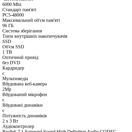
6000 Mhz
Стандарт пам'яті
PC5-48000
Максимальний об'єм пам'яті
96 ГБ
Система зберігання
Типи внутрішніх накопичувачів
SSD
Об'єм SSD
1 TB
Оптичний привід
без DVD
Кардридер
є
Мультимедіа
Вбудована веб-камера
2Mp
Вбудований мікрофон
є
Вбудовані динаміки
є
Потужність динаміків
2 x 3 Вт
Аудіоконтролер
Realtek 7.1 Surround Sound High Definition Audio CODEC