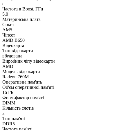
є
Частота в Boost, ГГц
5.0
Материнська плата
Сокет
AM5
Чіпсет
AMD B650
Відеокарта
Тип відеокарти
вбудована
Виробник чіпу відеокарти
AMD
Модель відеокарти
Radeon 760M
Оперативна пам'ять
Об'єм оперативної пам'яті
16 ГБ
Форм-фактор пам'яті
DIMM
Кількість слотів
2
Тип пам'яті
DDR5
Частота пам'яті