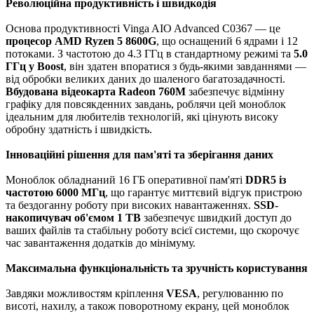
Революційна продуктивність і швидкодія
Основа продуктивності Vinga AIO Advanced C0367 — це
процесор AMD Ryzen 5 8600G
, що оснащений 6 ядрами і 12
потоками. З частотою до 4.3 ГГц в стандартному режимі та
5.0
ГГц у Boost
, він здатен впоратися з будь-якими завданнями —
від обробки великих даних до шаленого багатозадачності.
Вбудована відеокарта Radeon 760M
забезпечує відмінну
графіку для повсякденних завдань, роблячи цей моноблок
ідеальним для любителів технологій, які цінують високу
обробну здатність і швидкість.
Інноваційні рішення для пам'яті та зберігання даних
Моноблок обладнаний 16 ГБ оперативної пам'яті
DDR5 із
частотою 6000 МГц
, що гарантує миттєвий відгук пристрою
та бездоганну роботу при високих навантаженнях.
SSD-
накопичувач об'ємом 1 ТB
забезпечує швидкий доступ до
ваших файлів та стабільну роботу всієї системи, що скорочує
час завантаження додатків до мінімуму.
Максимальна функціональність та зручність користування
Завдяки можливостям кріплення
VESA
, регулюванню по
висоті, нахилу, а також поворотному екрану, цей моноблок