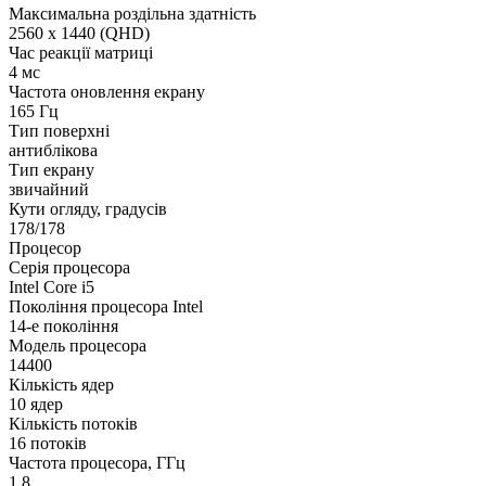
Максимальна роздільна здатність
2560 x 1440 (QHD)
Час реакції матриці
4 мс
Частота оновлення екрану
165 Гц
Тип поверхні
антиблікова
Тип екрану
звичайний
Кути огляду, градусів
178/178
Процесор
Серія процесора
Intel Core i5
Покоління процесора Intel
14-е покоління
Модель процесора
14400
Кількість ядер
10 ядер
Кількість потоків
16 потоків
Частота процесора, ГГц
1.8