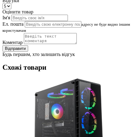
Відгуки
Оцінити товар
Ім'я
Ел. пошта
адресу не буде видно іншим
користувачам
Коментар
Відправити
Будь першим, хто залишить відгук
Схожі товари
(
4
Д