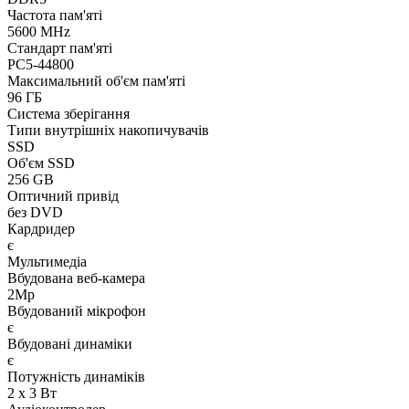
Частота пам'яті
5600 MHz
Стандарт пам'яті
PC5-44800
Максимальний об'єм пам'яті
96 ГБ
Система зберігання
Типи внутрішніх накопичувачів
SSD
Об'єм SSD
256 GB
Оптичний привід
без DVD
Кардридер
є
Мультимедіа
Вбудована веб-камера
2Mp
Вбудований мікрофон
є
Вбудовані динаміки
є
Потужність динаміків
2 x 3 Вт