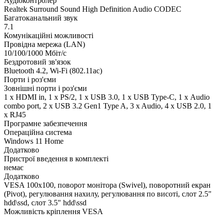
Аудіоконтролер
Realtek Surround Sound High Definition Audio CODEC
Багатоканальний звук
7.1
Комунікаційні можливості
Провідна мережа (LAN)
10/100/1000 Мбіт/с
Бездротовий зв'язок
Bluetooth 4.2, Wi-Fi (802.11ac)
Порти і роз'єми
Зовнішні порти і роз'єми
1 x HDMI in, 1 x PS/2, 1 x USB 3.0, 1 x USB Type-C, 1 х Audio
combo port, 2 x USB 3.2 Gen1 Type A, 3 x Audio, 4 x USB 2.0, 1
x RJ45
Програмне забезпечення
Операційна система
Windows 11 Home
Додатково
Пристрої введення в комплекті
немає
Додатково
VESA 100x100, поворот монітора (Swivel), поворотний екран
(Pivot), регулювання нахилу, регулювання по висоті, слот 2.5"
hdd\ssd, слот 3.5" hdd\ssd
Можливість кріплення VESA