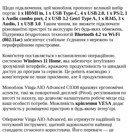
Щодо підключення, цей моноблок пропонує великий вибір
портів:
1 x HDMI in, 1 x USB Type-C, 4 x USB 2.0, 1 x PS/2, 1
х Audio combo port, 2 x USB 3.2 Gen1 Type A, 1 x RJ45, 3 x
Audio, 1 x USB 3.0
. Таким чином, ви зможете підключати
різноманітні пристрої та аксесуари без будь-яких обмежень.
Підтримка бездротових технологій
Bluetooth 4.2 та Wi-Fi
(802.11ac)
забезпечує стабільне з'єднання з мережею та
периферійними пристроями.
Комп'ютер поставляється з встановленою операційною
системою
Windows 11 Home
, яка забезпечує інтуїтивно
зрозумілий інтерфейс, вражаючу продуктивність та швидкий
доступ до програм та сервісів. Це робить взаємодію з
комп'ютером не лише приємною, але й продуктивною.
Моноблок Vinga AIO Advanced C0308 враховує ергономічні
аспекти, такі як поворотний дисплей (Pivot), регулювання по
висоті та нахилу, що дозволяє налаштувати робоче місце під
ваші особисті потреби. Можливість
кріплення VESA
додає
зручність у розміщенні пристрою в будь-якому інтер’єрі.
Обираючи Vinga AIO Advanced, ви отримуєте надійний та
потужний інструмент, здатний задовольнити найвищі
стандарти сучасного користувача. Його переваги — це