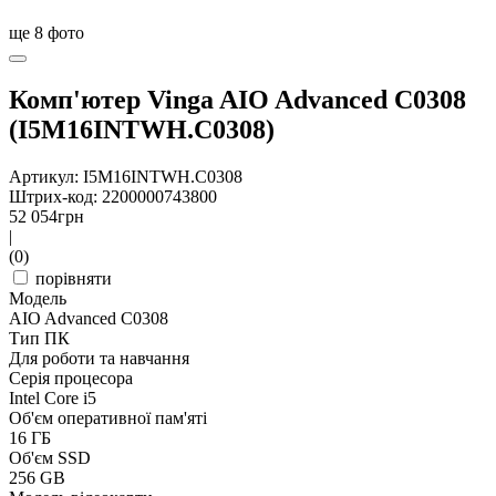
ще
8
фото
Комп'ютер Vinga AIO Advanced C0308
(I5M16INTWH.C0308)
Артикул: I5M16INTWH.C0308
Штрих-код: 2200000743800
52 054
грн
|
(0)
порівняти
Модель
AIO Advanced C0308
Тип ПК
Для роботи та навчання
Серія процесора
Intel Core i5
Об'єм оперативної пам'яті
16 ГБ
Об'єм SSD
256 GB