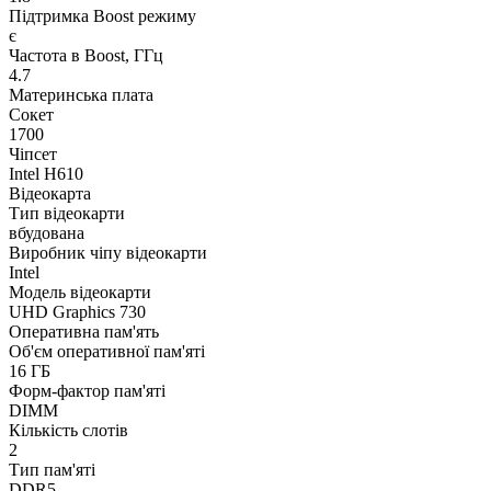
Підтримка Boost режиму
є
Частота в Boost, ГГц
4.7
Материнська плата
Сокет
1700
Чіпсет
Intel H610
Відеокарта
Тип відеокарти
вбудована
Виробник чіпу відеокарти
Intel
Модель відеокарти
UHD Graphics 730
Оперативна пам'ять
Об'єм оперативної пам'яті
16 ГБ
Форм-фактор пам'яті
DIMM
Кількість слотів
2
Тип пам'яті
DDR5