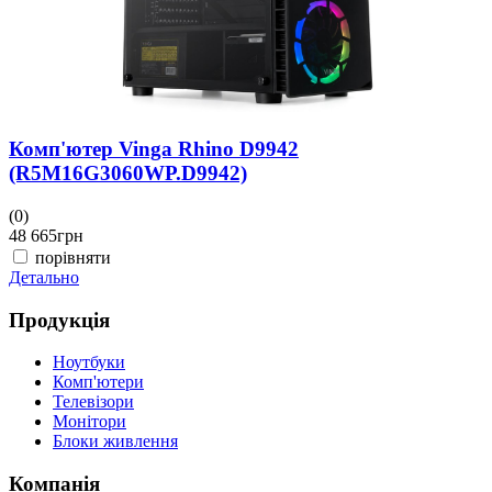
Комп'ютер Vinga Rhino D9942
(R5M16G3060WP.D9942)
(0)
48 665
грн
порівняти
Детально
Продукція
Ноутбуки
Комп'ютери
Телевізори
Монітори
Блоки живлення
Компанія