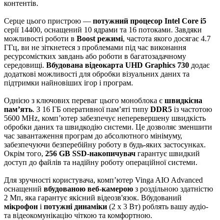
контентів.
Серце цього пристрою —
потужний процесор Intel Core i5
серії 14400, оснащений 10 ядрами та 16 потоками. Завдяки
можливості роботи в
Boost режимі
, частота якого досягає 4.7
ГГц, ви не зіткнетеся з проблемами під час виконання
ресурсомістких завдань або роботи в багатозадачному
середовищі.
Вбудована відеокарта UHD Graphics 730
додає
додаткові можливості для обробки візуальних даних та
підтримки найновіших ігор і програм.
Однією з ключових переваг цього моноблока є
швидкісна
пам’ять
. З 16 ГБ оперативної пам’яті типу
DDR5
із частотою
5600 MHz, комп’ютер забезпечує неперевершену швидкість
обробки даних та швидкодію системи. Це дозволяє зменшити
час завантаження програм до абсолютного мінімуму,
забезпечуючи безперебійну роботу в будь-яких застосунках.
Окрім того,
256 GB SSD-накопичувач
гарантує швидкий
доступ до файлів та надійну роботу операційної системи.
Для зручності користувача, комп’ютер Vinga AIO Advanced
оснащений
вбудованою веб-камерою
з роздільною здатністю
2 Мп, яка гарантує якісний відеозв'язок. Вбудований
мікрофон
і
потужні динаміки
(2 x 3 Вт) роблять вашу аудіо-
та відеокомунікацію чіткою та комфортною.