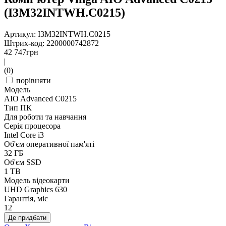
(I3M32INTWH.C0215)
Артикул: I3M32INTWH.C0215
Штрих-код: 2200000742872
42 747
грн
|
(0)
порівняти
Модель
AIO Advanced C0215
Тип ПК
Для роботи та навчання
Серія процесора
Intel Core i3
Об'єм оперативної пам'яті
32 ГБ
Об'єм SSD
1 TB
Модель відеокарти
UHD Graphics 630
Гарантія, міс
12
Де придбати