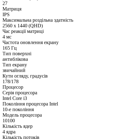
27
Матриця
IPS
Максимальна роздільна здатність
2560 x 1440 (QHD)
Час реакції матриці
4 мс
Частота оновлення екрану
165 Гц
Тип поверхні
антиблікова
Тип екрану
звичайний
Кути огляду, градусів
178/178
Процесор
Серія процесора
Intel Core i3
Покоління процесора Intel
10-е покоління
Модель процесора
10100
Кількість ядер
4 ядра
Кількість потоків