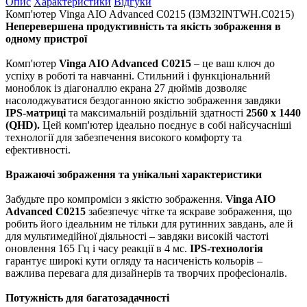
Опис
Характеристики
Відгуки
Комп'ютер Vinga AIO Advanced C0215 (I3M32INTWH.C0215)
Неперевершена продуктивність та якість зображення в
одному пристрої
Комп'ютер
Vinga AIO Advanced C0215
– це ваш ключ до
успіху в роботі та навчанні. Стильний і функціональний
моноблок із діагоналлю екрана 27 дюймів дозволяє
насолоджуватися бездоганною якістю зображення завдяки
IPS-матриці
та максимальній роздільній здатності
2560 x 1440
(QHD).
Цей комп'ютер ідеально поєднує в собі найсучасніші
технології для забезпечення високого комфорту та
ефективності.
Вражаючі зображення та унікальні характеристики
Забудьте про компроміси з якістю зображення.
Vinga AIO
Advanced C0215
забезпечує чітке та яскраве зображення, що
робить його ідеальним не тільки для рутинних завдань, але й
для мультимедійної діяльності – завдяки високій частоті
оновлення 165 Гц і часу реакції в 4 мс.
IPS-технологія
гарантує широкі кути огляду та насиченість кольорів –
важлива перевага для дизайнерів та творчих професіоналів.
Потужність для багатозадачності