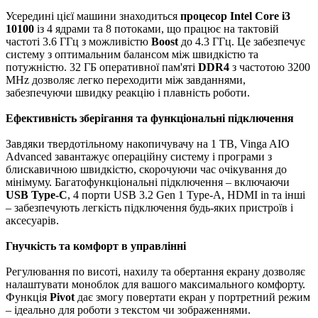
Усередині цієї машини знаходиться
процесор Intel Core i3
10100
із 4 ядрами та 8 потоками, що працює на тактовій
частоті 3.6 ГГц з можливістю
Boost
до 4.3 ГГц. Це забезпечує
систему з оптимальним балансом між швидкістю та
потужністю. 32 ГБ оперативної пам'яті
DDR4
з частотою 3200
MHz дозволяє легко переходити між завданнями,
забезпечуючи швидку реакцію і плавність роботи.
Ефективність зберігання та функціональні підключення
Завдяки твердотільному накопичувачу на 1 TB, Vinga AIO
Advanced завантажує операційну систему і програми з
блискавичною швидкістю, скорочуючи час очікування до
мінімуму. Багатофункціональні підключення – включаючи
USB Type-C
, 4 порти USB 3.2 Gen 1 Type-A, HDMI in та інші
– забезпечують легкість підключення будь-яких пристроїв і
аксесуарів.
Гнучкість та комфорт в управлінні
Регулювання по висоті, нахилу та обертання екрану дозволяє
налаштувати моноблок для вашого максимального комфорту.
Функція
Pivot
дає змогу повертати екран у портретний режим
– ідеально для роботи з текстом чи зображеннями.