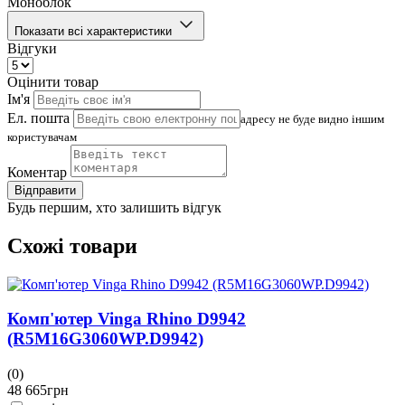
Моноблок
Показати всі характеристики
Відгуки
Оцінити товар
Ім'я
Ел. пошта
адресу не буде видно іншим
користувачам
Коментар
Відправити
Будь першим, хто залишить відгук
Схожі товари
Комп'ютер Vinga Rhino D9942
(R5M16G3060WP.D9942)
(0)
(
48 665
грн
4