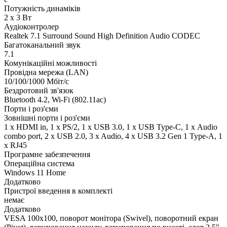
Потужність динаміків
2 x 3 Вт
Аудіоконтролер
Realtek 7.1 Surround Sound High Definition Audio CODEC
Багатоканальний звук
7.1
Комунікаційні можливості
Провідна мережа (LAN)
10/100/1000 Мбіт/с
Бездротовий зв'язок
Bluetooth 4.2, Wi-Fi (802.11ac)
Порти і роз'єми
Зовнішні порти і роз'єми
1 x HDMI in, 1 x PS/2, 1 x USB 3.0, 1 x USB Type-C, 1 х Audio
combo port, 2 x USB 2.0, 3 x Audio, 4 x USB 3.2 Gen 1 Type-A, 1
x RJ45
Програмне забезпечення
Операційна система
Windows 11 Home
Додатково
Пристрої введення в комплекті
немає
Додатково
VESA 100x100, поворот монітора (Swivel), поворотний екран