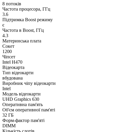
8 потоків
Частота процесора, ГГц
3.6
Підтримка Boost режиму
є
Частота в Boost, ГГц
4.3
Материнська плата
Сокет
1200
Чіпсет
Intel H470
Відеокарта
Тип відеокарти
вбудована
Виробник чіпу відеокарти
Intel
Модель відеокарти
UHD Graphics 630
Оперативна пам'ять
Об'єм оперативної пам'яті
32 ГБ
Форм-фактор пам'яті
DIMM
Кількість слотів