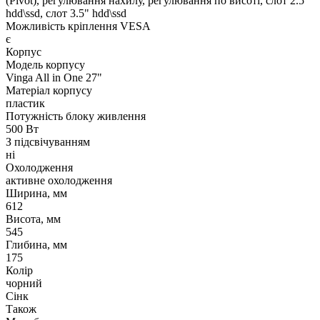
(Pivot), регулювання нахилу, регулювання по висоті, слот 2.5"
hdd\ssd, слот 3.5" hdd\ssd
Можливість кріплення VESA
є
Корпус
Модель корпусу
Vinga All in One 27"
Матеріал корпусу
пластик
Потужність блоку живлення
500 Вт
З підсвічуванням
ні
Охолодження
активне охолодження
Ширина, мм
612
Висота, мм
545
Глибина, мм
175
Колір
чорний
Сінк
Також