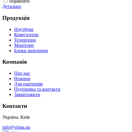
порівняти
Детально
Д
Продукція
Ноутбуки
Комп'ютери
Телевізори
Монітори
Блоки живлення
Компанія
Про нас
Новини
Для партнерів
Підтримка та контакти
Завантажити
Контакти
Україна, Київ
info@vinga.ua