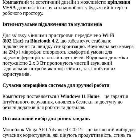
Компактний та естетичний дизайн з можливістю
кріплення
VESA
дозволяє інтегрувати моноблок у будь-який інтер'єр
робочого простору.
Інтелектуальне підключення та мультимедіа
Для зв’язку з іншими пристроями передбачено
Wi-Fi
(802.11ac)
та
Bluetooth 4.2
, що забезпечує стабільне
підключення та швидку синхронізацію. Вбудована веб-камера
на 2Mp і мікрофон створюють комфортні умови для
відеоконференцій та онлайн-зустрічей. Вбудовані динаміки
потужністю 2 x 3 Вт пропонують чистий звук, який
задовольняє потреби як професійних, так і побутових
користувачів.
Сучасна операційна система для зручної роботи
Комп'ютер поставляється з
Windows 11 Home
—це гарантія
інтуїтивного керування, оновлень безпеки та доступу до
безлічі додатків для роботи та дозвілля.
Оптимальний вибір для різних завдань
Моноблок Vinga AIO Advanced C0215 – це ідеальний вибір для
сучасних користувачів, які цінують продуктивність, стиль та