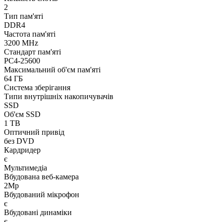
2
Тип пам'яті
DDR4
Частота пам'яті
3200 MHz
Стандарт пам'яті
PC4-25600
Максимальний об'єм пам'яті
64 ГБ
Система зберігання
Типи внутрішніх накопичувачів
SSD
Об'єм SSD
1 TB
Оптичний привід
без DVD
Кардридер
є
Мультимедіа
Вбудована веб-камера
2Mp
Вбудований мікрофон
є
Вбудовані динаміки
є