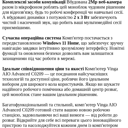
Комплексні засоби комунікації
Вбудована
2Mp веб-камера
разом із мікрофоном роблять цей моноблок чудовим рішенням
для відеозв'язку, будь то робочі конференції чи навчальні сесії.
А вбудовані динаміки з потужністю
2 x 3 Вт
забезпечують
чистий і насичений звук, що робить ваші мультимедійні сесії
приємнішими.
Сучасна операційна система
Комп'ютер постачається з
передвстановленою
Windows 11 Home
, що забезпечує зручну
навігацію завдяки інтуїтивно зрозумілому інтерфейсу. Новітні
функції та оновлення безпеки дозволять вам залишатися
захищеними під час роботи в мережі.
Ідеальне співвідношення ціни та якості
Комп'ютер Vinga
AIO Advanced C0209 — це поєднання найсучасніших
технологій та доступної ціни, роблячи його ідеальним
вибором для широкого кола користувачів. Якщо ви шукаєте
надійного робочого помічника або домашній центр розваг,
цей моноблок стане вашим ідеальним рішенням.
Багатофункціональний та стильний, комп’ютер Vinga AIO
Advanced C0209 готовий стати вашою новою робочою
станцією, задовольняючи всі ваші вимоги — від роботи до
розваг. Відкрийте для себе всі переваги цього інноваційного
пристрою та насолоджуйтеся кожним днем із комп'ютером