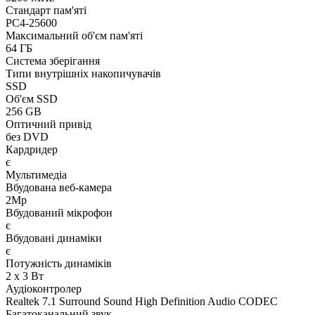
Стандарт пам'яті
PC4-25600
Максимальний об'єм пам'яті
64 ГБ
Система зберігання
Типи внутрішніх накопичувачів
SSD
Об'єм SSD
256 GB
Оптичний привід
без DVD
Кардридер
є
Мультимедіа
Вбудована веб-камера
2Mp
Вбудований мікрофон
є
Вбудовані динаміки
є
Потужність динаміків
2 x 3 Вт
Аудіоконтролер
Realtek 7.1 Surround Sound High Definition Audio CODEC
Багатоканальний звук