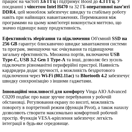
працює на частоті
3.6 ГГц
і підтримує Boost до
4.3 ГГц
. У
поєднанні з
чіпсетом Intel H470
та 32 ГБ
оперативної пам’яті
DDR4
, цей моноблок забезпечує швидку та стабільну роботу
навіть при найвищих навантаженнях. Перемикання між
програмами на цьому комп'ютері виконується миттєво, що
значно підвищує вашу продуктивність.
Ефективність зберігання та підключення
Об'ємний
SSD на
256 GB
гарантує блискавично швидке завантаження системи
та програм, зменшуючи час очікування та підвищуючи
загальну ефективність. Множина портів, включаючи
USB
Type-C, USB 3.2 Gen 1 Type-A
та інші, дозволяє без зусиль
підключати різноманітні периферійні пристрої. Наявність
кардридера додає зручності, а можливість бездротового
підключення через
Wi-Fi (802.11ac)
та
Bluetooth 4.2
забезпечує
швидку синхронізацію з іншими гаджетами.
Інноваційні можливості для комфорту
Vinga AIO Advanced
C0209 подбає про ваше зручне перебування у робочій
обстановці. Регулювання екрану по висоті, можливість
повороту в портретний режим (функція Pivot), а також нахилу
дозволяють створити максимально комфортний робочий
простір. Функція VESA-кріплення забезпечує легкість
інтеграції в будь-яке середовище.