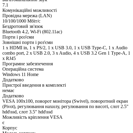
7.1
Комунікаційні можливості
Провідна мережа (LAN)
10/100/1000 Мбіт/с
Бездротовий зв'язок
Bluetooth 4.2, Wi-Fi (802.11ac)
Порти і роз'єми
Зовнішні порти і роз'єми
1 x HDMI in, 1 x PS/2, 1 x USB 3.0, 1 x USB Type-C, 1 х Audio
combo port, 2 x USB 2.0, 3 x Audio, 4 x USB 3.2 Gen 1 Type-A, 1
x RJ45
Програмне забезпечення
Операційна система
Windows 11 Home
Додатково
Пристрої введення в комплекті
немає
Додатково
VESA 100x100, поворот монітора (Swivel), поворотний екран
(Pivot), регулювання нахилу, регулювання по висоті, слот 2.5"
hdd\ssd, слот 3.5" hdd\ssd
Можливість кріплення VESA
є
Корпус