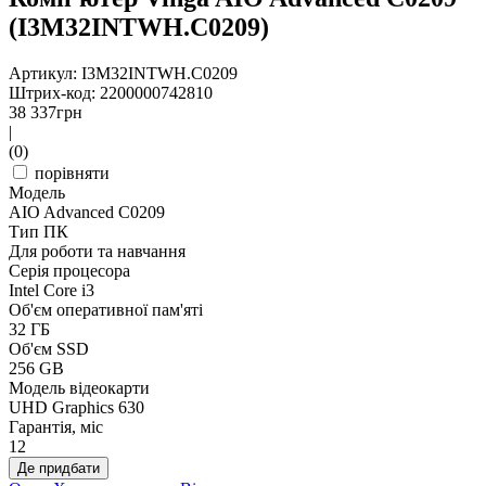
(I3M32INTWH.C0209)
Артикул: I3M32INTWH.C0209
Штрих-код: 2200000742810
38 337
грн
|
(0)
порівняти
Модель
AIO Advanced C0209
Тип ПК
Для роботи та навчання
Серія процесора
Intel Core i3
Об'єм оперативної пам'яті
32 ГБ
Об'єм SSD
256 GB
Модель відеокарти
UHD Graphics 630
Гарантія, міс
12
Де придбати