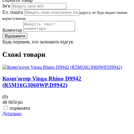
Оцінити товар
Ім'я
Ел. пошта
адресу не буде видно іншим
користувачам
Коментар
Відправити
Будь першим, хто залишить відгук
Схожі товари
Комп'ютер Vinga Rhino D9942
(R5M16G3060WP.D9942)
(0)
(
48 665
грн
4
порівняти
Детально
Д