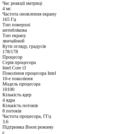
Час реакції матриці
4 мс
Частота оновлення екрану
165 Гц
Тип поверхні
антиблікова
Тип екрану
звичайний
Кути огляду, градусів
178/178
Процесор
Серія процесора
Intel Core i3
Покоління процесора Intel
10-е покоління
Модель процесора
10100
Кількість ядер
4 ядра
Кількість потоків
8 потоків
Частота процесора, ГГц
3.6
Підтримка Boost режиму
є