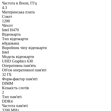
Частота в Boost, ГГц
4.3
Материнська плата
Сокет
1200
Чіпсет
Intel H470
Відеокарта
Тип відеокарти
вбудована
Виробник чіпу відеокарти
Intel
Модель відеокарти
UHD Graphics 630
Оперативна пам'ять
Об'єм оперативної пам'яті
32 ГБ
Форм-фактор пам'яті
DIMM
Кількість слотів
2
Тип пам'яті
DDR4
Частота пам'яті
3200 MHz