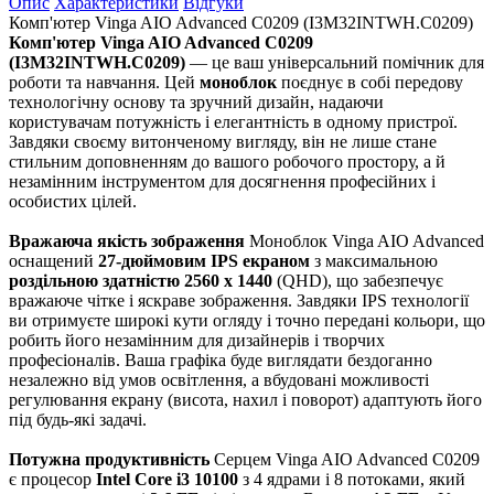
Опис
Характеристики
Відгуки
Комп'ютер Vinga AIO Advanced C0209 (I3M32INTWH.C0209)
Комп'ютер Vinga AIO Advanced C0209
(I3M32INTWH.C0209)
— це ваш універсальний помічник для
роботи та навчання. Цей
моноблок
поєднує в собі передову
технологічну основу та зручний дизайн, надаючи
користувачам потужність і елегантність в одному пристрої.
Завдяки своєму витонченому вигляду, він не лише стане
стильним доповненням до вашого робочого простору, а й
незамінним інструментом для досягнення професійних і
особистих цілей.
Вражаюча якість зображення
Моноблок Vinga AIO Advanced
оснащений
27-дюймовим IPS екраном
з максимальною
роздільною здатністю 2560 x 1440
(QHD), що забезпечує
вражаюче чітке і яскраве зображення. Завдяки IPS технології
ви отримуєте широкі кути огляду і точно передані кольори, що
робить його незамінним для дизайнерів і творчих
професіоналів. Ваша графіка буде виглядати бездоганно
незалежно від умов освітлення, а вбудовані можливості
регулювання екрану (висота, нахил і поворот) адаптують його
під будь-які задачі.
Потужна продуктивність
Серцем Vinga AIO Advanced C0209
є процесор
Intel Core i3 10100
з 4 ядрами і 8 потоками, який