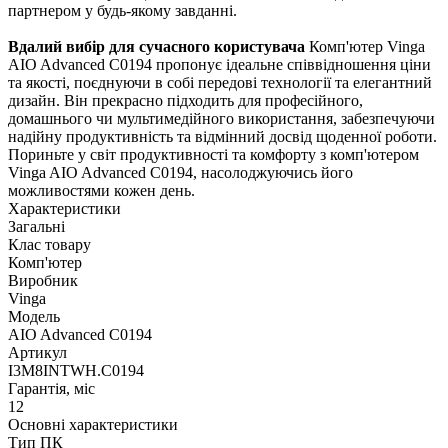
партнером у будь-якому завданні.
Вдалий вибір для сучасного користувача
Комп'ютер Vinga
AIO Advanced C0194 пропонує ідеальне співвідношення ціни
та якості, поєднуючи в собі передові технології та елегантний
дизайн. Він прекрасно підходить для професійного,
домашнього чи мультимедійного використання, забезпечуючи
надійну продуктивність та відмінний досвід щоденної роботи.
Пориньте у світ продуктивності та комфорту з комп'ютером
Vinga AIO Advanced C0194, насолоджуючись його
можливостями кожен день.
Характеристики
Загальні
Клас товару
Комп'ютер
Виробник
Vinga
Модель
AIO Advanced C0194
Артикул
I3M8INTWH.C0194
Гарантія, міс
12
Основні характеристики
Тип ПК