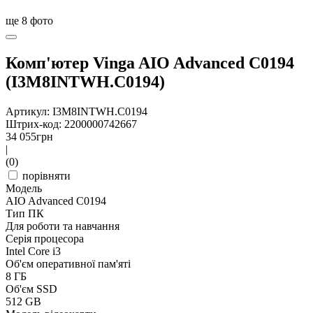
ще
8
фото
Комп'ютер Vinga AIO Advanced C0194
(I3M8INTWH.C0194)
Артикул: I3M8INTWH.C0194
Штрих-код: 2200000742667
34 055
грн
|
(0)
порівняти
Модель
AIO Advanced C0194
Тип ПК
Для роботи та навчання
Серія процесора
Intel Core i3
Об'єм оперативної пам'яті
8 ГБ
Об'єм SSD
512 GB