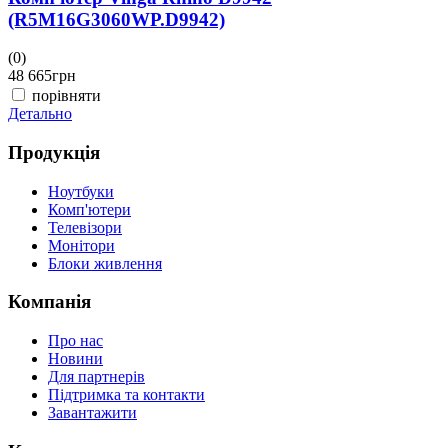
(R5M16G3060WP.D9942)
(0)
(
48 665
грн
4
порівняти
Детально
Д
Продукція
Ноутбуки
Комп'ютери
Телевізори
Монітори
Блоки живлення
Компанія
Про нас
Новини
Для партнерів
Підтримка та контакти
Завантажити