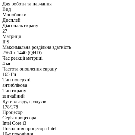
Для роботи та навчання
Вид
Моноблоки
Дисплей
Діагональ екрану
27
Матриця
IPS
Максимальна роздільна здатність
2560 x 1440 (QHD)
Час реакції матриці
4 мс
Частота оновлення екрану
165 Гц
Тип поверхні
антиблікова
Тип екрану
звичайний
Кути огляду, градусів
178/178
Процесор
Серія процесора
Intel Core i3
Покоління процесора Intel
10-е покоління