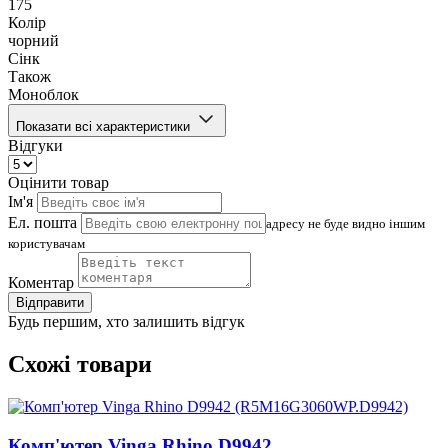
175
Колір
чорний
Сінк
Також
Моноблок
Показати всі характеристики
Відгуки
Оцінити товар
Ім'я
Ел. пошта
адресу не буде видно іншим
користувачам
Коментар
Відправити
Будь першим, хто залишить відгук
Схожі товари
Комп'ютер Vinga Rhino D9942