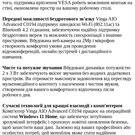
того, підтримка кріплення VESA робить можливим монтаж на
стіні, економлячи простір на вашому робочому столі.
Передові можливості бездротового зв'язку
Vinga AIO
Advanced C0194 підтримує швидкісні Wi-Fi (802.11ac) та
Bluetooth 4.2 з'єднання, забезпечуючи надійну підтримку
бездротових мереж та можливість синхронізації з іншими
пристроями. Вбудована веб-камера на 2Mp і мікрофон
створюють комфортні умови для проведення
відеоконференцій, онлайн-зустрічей і дистанційного
навчання.
Чисте та потужне звучання
Вбудовані динаміки потужністю
2 x 3 Вт забезпечують якісне звучання без жодних додаткових
пристроїв. Ви отримаєте максимум задоволення від перегляду
мультимедійного контенту з насиченим і чистим звуком,
створеним для вашого комфортного відпочинку після
робочого дня.
Сучасні технології для кращої взаємодії з комп'ютером
Комп'ютер Vinga AIO Advanced C0194 працює на операційній
системі
Windows 11 Home
, що забезпечує інтуїтивно
зрозумілий інтерфейс і пропонує новітні оновлення безпеки,
щоб захистити ваші дані. Залежно від ваших професійних або
особистих потреб, цей моноблок може стати надійним