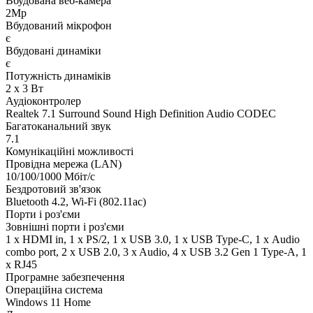
Вбудована веб-камера
2Mp
Вбудований мікрофон
є
Вбудовані динаміки
є
Потужність динаміків
2 x 3 Вт
Аудіоконтролер
Realtek 7.1 Surround Sound High Definition Audio CODEC
Багатоканальний звук
7.1
Комунікаційні можливості
Провідна мережа (LAN)
10/100/1000 Мбіт/с
Бездротовий зв'язок
Bluetooth 4.2, Wi-Fi (802.11ac)
Порти і роз'єми
Зовнішні порти і роз'єми
1 x HDMI in, 1 x PS/2, 1 x USB 3.0, 1 x USB Type-C, 1 х Audio
combo port, 2 x USB 2.0, 3 x Audio, 4 x USB 3.2 Gen 1 Type-A, 1
x RJ45
Програмне забезпечення
Операційна система
Windows 11 Home