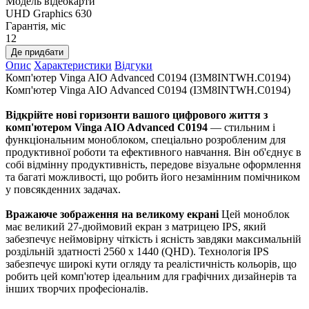
Модель відеокарти
UHD Graphics 630
Гарантія, міс
12
Де придбати
Опис
Характеристики
Відгуки
Комп'ютер Vinga AIO Advanced C0194 (I3M8INTWH.C0194)
Комп'ютер Vinga AIO Advanced C0194 (I3M8INTWH.C0194)
Відкрійте нові горизонти вашого цифрового життя з
комп'ютером Vinga AIO Advanced C0194
— стильним і
функціональним моноблоком, спеціально розробленим для
продуктивної роботи та ефективного навчання. Він об'єднує в
собі відмінну продуктивність, передове візуальне оформлення
та багаті можливості, що робить його незамінним помічником
у повсякденних задачах.
Вражаюче зображення на великому екрані
Цей моноблок
має великий 27-дюймовий екран з матрицею IPS, який
забезпечує неймовірну чіткість і ясність завдяки максимальній
роздільній здатності 2560 x 1440 (QHD). Технологія IPS
забезпечує широкі кути огляду та реалістичність кольорів, що
робить цей комп'ютер ідеальним для графічних дизайнерів та
інших творчих професіоналів.