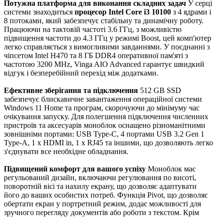
Потужна платформа для виконання складних задач
У серці
системи знаходиться
процесор Intel Core i3 10100
з 4 ядрами і
8 потоками, який забезпечує стабільну та динамічну роботу.
Працюючи на тактовій частоті 3.6 ГГц, з можливістю
підвищення частоти до 4.3 ГГц у режимі Boost, цей комп'ютер
легко справляється з вимогливими завданнями. У поєднанні з
чіпсетом Intel H470 та 8 ГБ DDR4 оперативної пам'яті з
частотою 3200 MHz, Vinga AIO Advanced гарантує швидкий
відгук і безперебійний перехід між додатками.
Ефективне зберігання та підключення
512 GB SSD
забезпечує блискавичне завантаження операційної системи
Windows 11 Home та програм, скорочуючи до мінімуму час
очікування запуску. Для полегшення підключення численних
пристроїв та аксесуарів моноблок оснащено різноманітними
зовнішніми портами: USB Type-C, 4 портами USB 3.2 Gen 1
Type-A, 1 x HDMI in, 1 x RJ45 та іншими, що дозволяють легко
з'єднувати все необхідне обладнання.
Підвищений комфорт для вашого успіху
Моноблок має
регульований дизайн, включаючи регулювання по висоті,
поворотній вісі та нахилу екрану, що дозволяє адаптувати
його до ваших особистих потреб. Функція Pivot, що дозволяє
обертати екран у портретний режим, додає можливості для
зручного перегляду документів або роботи з текстом. Крім