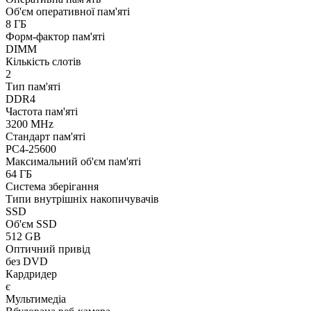
Об'єм оперативної пам'яті
8 ГБ
Форм-фактор пам'яті
DIMM
Кількість слотів
2
Тип пам'яті
DDR4
Частота пам'яті
3200 MHz
Стандарт пам'яті
PC4-25600
Максимальний об'єм пам'яті
64 ГБ
Система зберігання
Типи внутрішніх накопичувачів
SSD
Об'єм SSD
512 GB
Оптичний привід
без DVD
Кардридер
є
Мультимедіа