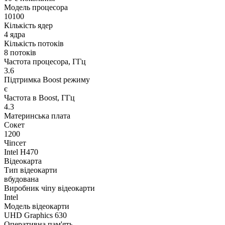
Модель процесора
10100
Кількість ядер
4 ядра
Кількість потоків
8 потоків
Частота процесора, ГГц
3.6
Підтримка Boost режиму
є
Частота в Boost, ГГц
4.3
Материнська плата
Сокет
1200
Чіпсет
Intel H470
Відеокарта
Тип відеокарти
вбудована
Виробник чіпу відеокарти
Intel
Модель відеокарти
UHD Graphics 630
Оперативна пам'ять