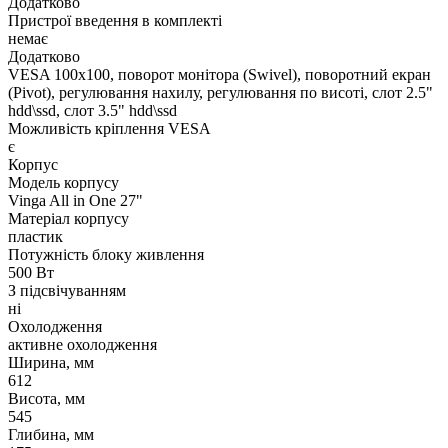
Додатково
Пристрої введення в комплекті
немає
Додатково
VESA 100x100, поворот монітора (Swivel), поворотний екран
(Pivot), регулювання нахилу, регулювання по висоті, слот 2.5"
hdd\ssd, слот 3.5" hdd\ssd
Можливість кріплення VESA
є
Корпус
Модель корпусу
Vinga All in One 27"
Матеріал корпусу
пластик
Потужність блоку живлення
500 Вт
З підсвічуванням
ні
Охолодження
активне охолодження
Ширина, мм
612
Висота, мм
545
Глибина, мм