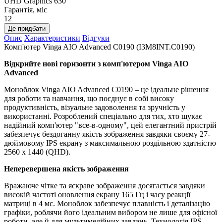
UHD Graphics 630
Гарантія, міс
12
Де придбати
Опис
Характеристики
Відгуки
Комп'ютер Vinga AIO Advanced C0190 (I3M8INT.C0190)
Відкрийте нові горизонти з комп'ютером Vinga AIO
Advanced
Моноблок Vinga AIO Advanced C0190 – це ідеальне рішення
для роботи та навчання, що поєднує в собі високу
продуктивність, візуальне задоволення та зручність у
використанні. Розроблений спеціально для тих, хто шукає
надійний комп'ютер "все-в-одному", цей елегантний пристрій
забезпечує бездоганну якість зображення завдяки своєму 27-
дюймовому IPS екрану з максимальною роздільною здатністю
2560 x 1440 (QHD).
Неперевершена якість зображення
Вражаюче чітке та яскраве зображення досягається завдяки
високій частоті оновлення екрану 165 Гц і часу реакції
матриці в 4 мс. Моноблок забезпечує плавність і деталізацію
графіки, роблячи його ідеальним вибором не лише для офісної
роботи, але й для мультимедійних завдань. Технологія IPS