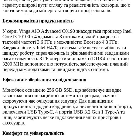
гарантує широкі кути огляду та реалістичність кольорів, що є
ключовим для дизайнерів та творчих професіоналів.
Безкомпромісна продуктивність
У серці Vinga AIO Advanced C0190 знаходиться процесор Intel
Core i3 10100 з 4 ядрами та 8 потоками, який працює на
тактовій частоті 3.6 ГГц з можливістю Boost до 4.3 ГГц.
Завдяки чіпсету Intel H470, система забезпечує стабільну та
швидку роботу, справляючись із різноманітними завданнями
багатозадачності. 8 ГБ оперативної пам'яті DDR4 з частотою
3200 MHz доповнює цю потужність, забезпечуючи плавний
перехід між додатками та швидкий відгук системи.
Ефективне зберігання та підключення
Моноблок оснащено 256 GB SSD, що забезпечує швидке
завантаження операційної системи та програм, значно
скорочуючи час очікування запуску. Для підвищення
продуктивності додано кардридер, а численні зовнішні порти,
включаючи USB Type-C, 4 портів USB 3.2 Gen 1 Type-A та
інші, забезпечують легке підключення ваших пристроїв і
аксесуарів.
Комфорт та універсальність