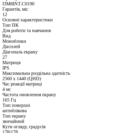
I3M8INT.C0190
Гарантія, міс
12
Основні характеристики
Тип ПК
Для роботи та навчання
Вид
Моноблоки
Дисплей
Діагональ екрану
27
Матриця
IPS
Максимальна роздільна здатність
2560 x 1440 (QHD)
Час реакції матриці
4 мс
Частота оновлення екрану
165 Гц
Тип поверхні
антиблікова
Тип екрану
звичайний
Кути огляду, градусів
178/178