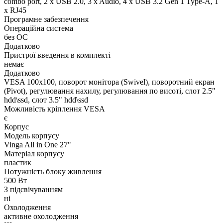
combo port, 2 x USB 2.0, 3 x Audio, 4 x USB 3.2 Gen 1 Type-A, 1
x RJ45
Програмне забезпечення
Операційна система
без ОС
Додатково
Пристрої введення в комплекті
немає
Додатково
VESA 100x100, поворот монітора (Swivel), поворотний екран
(Pivot), регулювання нахилу, регулювання по висоті, слот 2.5"
hdd\ssd, слот 3.5" hdd\ssd
Можливість кріплення VESA
є
Корпус
Модель корпусу
Vinga All in One 27"
Матеріал корпусу
пластик
Потужність блоку живлення
500 Вт
З підсвічуванням
ні
Охолодження
активне охолодження