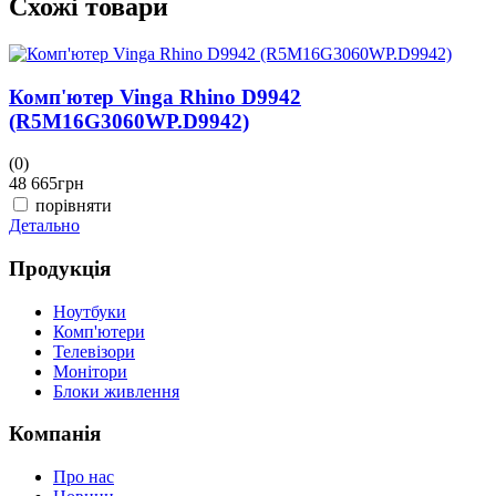
Схожі товари
Комп'ютер Vinga Rhino D9942
(R5M16G3060WP.D9942)
(0)
(
48 665
грн
4
порівняти
Детально
Д
Продукція
Ноутбуки
Комп'ютери
Телевізори
Монітори
Блоки живлення
Компанія
Про нас