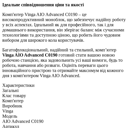
Ідеальне співвідношення ціни та якості
Комп'ютер Vinga AIO Advanced C0190 – це
високопродуктивний моноблок, що забезпечує надійну роботу
у всіх аспектах. Ідеальний як для професійного, так і для
домашнього використання, він зберігає баланс між сучасними
технологіями та доступною ціною, що робить його чудовим
вибором для широкого кола користувачів.
Багатофункціональний, надійний та стильний, комп’ютер
Vinga AIO Advanced C0190
готовий стати вашою новою
робочою станцією, яка задовольнить усі ваші вимоги, будь то
робота, навчання або розваги. Оцініть переваги цього
інноваційного пристрою та отримайте максимум від кожного
дня з комп'ютером Vinga AIO Advanced.
Характеристики
Загальні
Клас товару
Комп'ютер
Виробник
Vinga
Модель
AIO Advanced C0190
Артикул