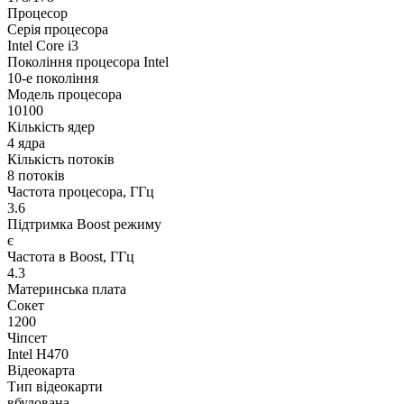
Процесор
Серія процесора
Intel Core i3
Покоління процесора Intel
10-е покоління
Модель процесора
10100
Кількість ядер
4 ядра
Кількість потоків
8 потоків
Частота процесора, ГГц
3.6
Підтримка Boost режиму
є
Частота в Boost, ГГц
4.3
Материнська плата
Сокет
1200
Чіпсет
Intel H470
Відеокарта
Тип відеокарти
вбудована