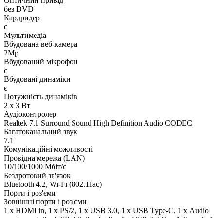
Оптичний привід
без DVD
Кардридер
є
Мультимедіа
Вбудована веб-камера
2Mp
Вбудований мікрофон
є
Вбудовані динаміки
є
Потужність динаміків
2 x 3 Вт
Аудіоконтролер
Realtek 7.1 Surround Sound High Definition Audio CODEC
Багатоканальний звук
7.1
Комунікаційні можливості
Провідна мережа (LAN)
10/100/1000 Мбіт/с
Бездротовий зв'язок
Bluetooth 4.2, Wi-Fi (802.11ac)
Порти і роз'єми
Зовнішні порти і роз'єми
1 x HDMI in, 1 x PS/2, 1 x USB 3.0, 1 x USB Type-C, 1 х Audio