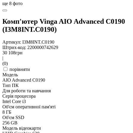
ще
8
фото
Комп'ютер Vinga AIO Advanced C0190
(I3M8INT.C0190)
Артикул: I3M8INT.C0190
Штрих-код: 2200000742629
30 108
грн
|
(0)
порівняти
Модель
AIO Advanced C0190
Тип ПК
Для роботи та навчання
Серія процесора
Intel Core i3
Об'єм оперативної пам'яті
8 ГБ
Об'єм SSD
256 GB
Модель відеокарти