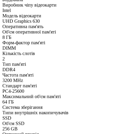
Виробник чіпу відеокарти
Intel
Модель відеокарти
UHD Graphics 630
Оперативна пам'ять
Об'єм оперативної пам'яті
8 ГБ
Форм-фактор пам'яті
DIMM
Кількість слотів
2
Тип пам'яті
DDR4
Частота пам'яті
3200 MHz
Стандарт пам'яті
PC4-25600
Максимальний об'єм пам'яті
64 ГБ
Система зберігання
Типи внутрішніх накопичувачів
SSD
Об'єм SSD
256 GB