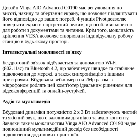
Дизайн Vinga AIO Advanced C0190 має регулювання по
висоті, нахилу та обертання екрану, що дозволяє підлаштувати
його відповідно до ваших потреб. Функція Pivot дозволяє
повертати екран в портретний режим, що особливо корисно
для роботи з документами та читання. Крім того, можливість
кріплення VESA дозволяє створювати індивідуальну робочу
станцію в будь-якому просторі.
Інтелектуальні можливості зв'язку
Бездротовий зв'язок відбувається за допомогою Wi-Fi
(802.11ac) та Bluetooth 4.2, що забезпечує швидке та стабільне
підключення до мережі, а також синхронізацію з іншими
пристроями. Вбудована веб-камера на 2Mp разом із
мікрофоном роблять цей комп'ютер ідеальним рішенням для
відеоконференцій та онлайн-зустрічей.
Аудіо та мультимедіа
Вбудовані динаміки потужністю 2 x 3 Вт забезпечують чистий
та якісний звук, що є важливим для відео та аудіо контенту.
Завдяки таким можливостям Vinga AIO Advanced C0190 надає
повноцінний мультимедійний досвід без необхідності
підключення додаткових пристроїв.