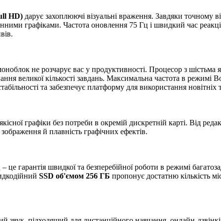
ull HD)
дарує захоплюючі візуальні враження. Завдяки точному в
ими графіками. Частота оновлення 75 Гц і швидкий час реакції 
вів.
моноблок не розчарує вас у продуктивності. Процесор з шістьма
ня великої кількості завдань. Максимальна частота в режимі Bo
табільності та забезпечує платформу для використання новітніх 
якісної графіки без потреби в окремій дискретній карті. Від редак
ь зображення й плавність графічних ефектів.
– це гарантія швидкої та безперебійної роботи в режимі багатоза
видкодійний
SSD об'ємом 256 ГБ
пропонує достатню кількість мі
й звук, підходящий для дистанційного навчання, онлайн-дзвінків