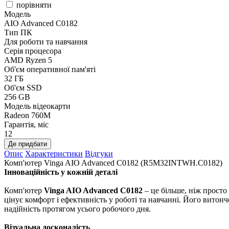
порівняти
Модель
AIO Advanced C0182
Тип ПК
Для роботи та навчання
Серія процесора
AMD Ryzen 5
Об'єм оперативної пам'яті
32 ГБ
Об'єм SSD
256 GB
Модель відеокарти
Radeon 760M
Гарантія, міс
12
Де придбати
Опис
Характеристики
Відгуки
Комп'ютер Vinga AIO Advanced C0182 (R5M32INTWH.C0182)
Інноваційність у кожній деталі
Комп'ютер
Vinga AIO Advanced C0182
– це більше, ніж просто
цінує комфорт і ефективність у роботі та навчанні. Його витон
надійність протягом усього робочого дня.
Візуальна досконалість