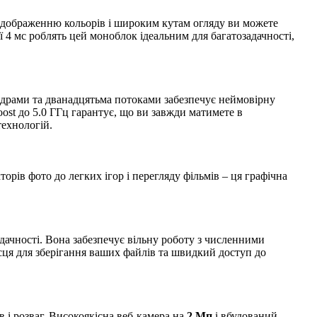
ідображенню кольорів і широким кутам огляду ви можете
4 мс роблять цей моноблок ідеальним для багатозадачності,
 ядрами та дванадцятьма потоками забезпечує неймовірну
ost до 5.0 ГГц гарантує, що ви завжди матимете в
технологій.
торів фото до легких ігор і перегляду фільмів – ця графічна
дачності. Вона забезпечує вільну роботу з численними
сця для зберігання ваших файлів та швидкий доступ до
 і розваг. Високоякісна веб-камера на
2 Мп
і вбудований