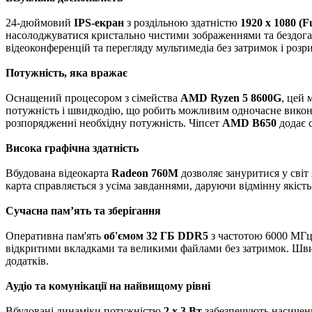
24-дюймовий
IPS-екран
з роздільною здатністю
1920 x 1080 (F
насолоджуватися кристально чистими зображеннями та бездоганн
відеоконференцій та перегляду мультимедіа без затримок і розри
Потужність, яка вражає
Оснащений процесором з сімейства
AMD Ryzen 5 8600G
, цей 
потужність і швидкодію, що робить можливим одночасне виконан
розпорядженні необхідну потужність. Чіпсет
AMD B650
додає с
Висока графічна здатність
Вбудована відеокарта
Radeon 760M
дозволяє зануритися у світ 
карта справляється з усіма завданнями, даруючи відмінну якіст
Сучасна пам’ять та зберігання
Оперативна пам'ять
об'ємом 32 ГБ DDR5
з частотою 6000 МГц 
відкритими вкладками та великими файлами без затримок. Ш
додатків.
Аудіо та комунікації на найвищому рівні
Вбудовані динаміки потужністю
2 x 3 Вт
забезпечують насичени