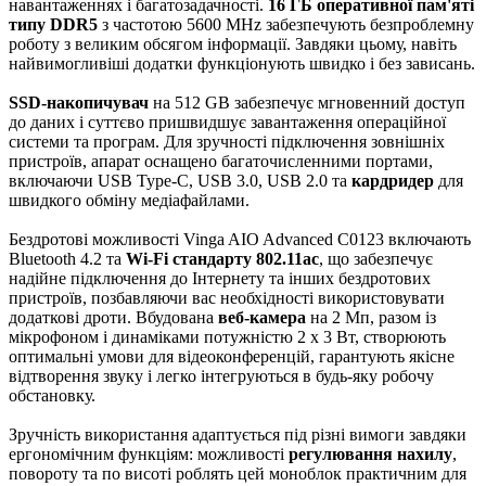
навантаженнях і багатозадачності.
16 ГБ оперативної пам'яті
типу DDR5
з частотою 5600 MHz забезпечують безпроблемну
роботу з великим обсягом інформації. Завдяки цьому, навіть
найвимогливіші додатки функціонують швидко і без зависань.
SSD-накопичувач
на 512 GB забезпечує мгновенний доступ
до даних і суттєво пришвидшує завантаження операційної
системи та програм. Для зручності підключення зовнішніх
пристроїв, апарат оснащено багаточисленними портами,
включаючи USB Type-C, USB 3.0, USB 2.0 та
кардридер
для
швидкого обміну медіафайлами.
Бездротові можливості Vinga AIO Advanced C0123 включають
Bluetooth 4.2 та
Wi-Fi стандарту 802.11ac
, що забезпечує
надійне підключення до Інтернету та інших бездротових
пристроїв, позбавляючи вас необхідності використовувати
додаткові дроти. Вбудована
веб-камера
на 2 Мп, разом із
мікрофоном і динаміками потужністю 2 x 3 Вт, створюють
оптимальні умови для відеоконференцій, гарантують якісне
відтворення звуку і легко інтегруються в будь-яку робочу
обстановку.
Зручність використання адаптується під різні вимоги завдяки
ергономічним функціям: можливості
регулювання нахилу
,
повороту та по висоті роблять цей моноблок практичним для