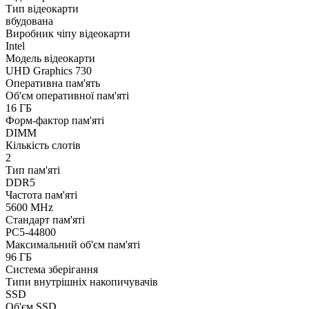
Тип відеокарти
вбудована
Виробник чіпу відеокарти
Intel
Модель відеокарти
UHD Graphics 730
Оперативна пам'ять
Об'єм оперативної пам'яті
16 ГБ
Форм-фактор пам'яті
DIMM
Кількість слотів
2
Тип пам'яті
DDR5
Частота пам'яті
5600 MHz
Стандарт пам'яті
PC5-44800
Максимальний об'єм пам'яті
96 ГБ
Система зберігання
Типи внутрішніх накопичувачів
SSD
Об'єм SSD