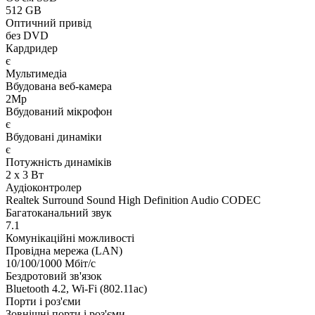
512 GB
Оптичний привід
без DVD
Кардридер
є
Мультимедіа
Вбудована веб-камера
2Mp
Вбудований мікрофон
є
Вбудовані динаміки
є
Потужність динаміків
2 x 3 Вт
Аудіоконтролер
Realtek Surround Sound High Definition Audio CODEC
Багатоканальний звук
7.1
Комунікаційні можливості
Провідна мережа (LAN)
10/100/1000 Мбіт/с
Бездротовий зв'язок
Bluetooth 4.2, Wi-Fi (802.11ac)
Порти і роз'єми
Зовнішні порти і роз'єми