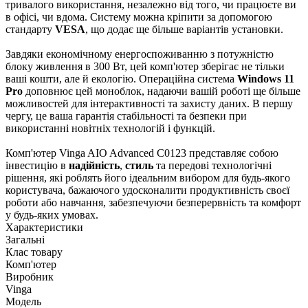
тривалого використання, незалежно від того, чи працюєте ви
в офісі, чи вдома. Систему можна кріпити за допомогою
стандарту
VESA
, що додає ще більше варіантів установки.
Завдяки економічному енергоспоживанню з потужністю
блоку живлення в 300 Вт, цей комп'ютер зберігає не тільки
ваші кошти, але й екологію. Операційна система
Windows 11
Pro
доповнює цей моноблок, надаючи вашій роботі ще більше
можливостей для інтерактивності та захисту даних. В першу
чергу, це ваша гарантія стабільності та безпеки при
використанні новітніх технологій і функцій.
Комп'ютер Vinga AIO Advanced C0123 представляє собою
інвестицію в
надійність
,
стиль
та передові технологічні
рішення, які роблять його ідеальним вибором для будь-якого
користувача, бажаючого удосконалити продуктивність своєї
роботи або навчання, забезпечуючи безперервність та комфорт
у будь-яких умовах.
Характеристики
Загальні
Клас товару
Комп'ютер
Виробник
Vinga
Модель