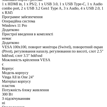
1 x HDMI in, 1 x PS/2, 1 x USB 3.0, 1 x USB Type-C, 1 х Audio
combo port, 2 x USB 3.2 Gen1 Type A, 3 x Audio, 4 x USB 2.0, 1
x RJ45
Програмне забезпечення
Операційна система
Windows 11 Pro
Додатково
Пристрої введення в комплекті
немає
Додатково
VESA 100x100, поворот монітора (Swivel), поворотний екран
(Pivot), регулювання нахилу, регулювання по висоті, слот 2.5"
hdd\ssd, слот 3.5" hdd\ssd
Можливість кріплення VESA
є
Корпус
Модель корпусу
Vinga All in One 24"
Матеріал корпусу
пластик
Потужність блоку живлення
300 Вт
З підсвічуванням
ні