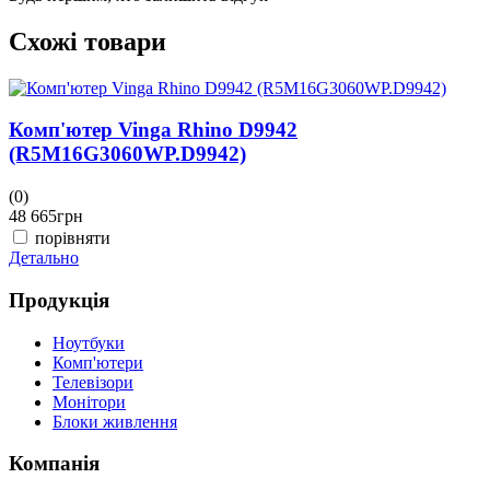
Схожі товари
Комп'ютер Vinga Rhino D9942
(R5M16G3060WP.D9942)
(0)
(
48 665
грн
4
порівняти
Детально
Д
Продукція
Ноутбуки
Комп'ютери
Телевізори
Монітори
Блоки живлення
Компанія