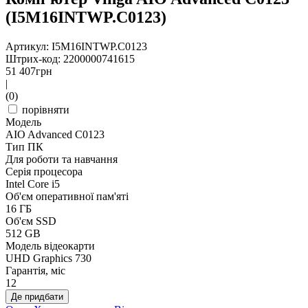
(I5M16INTWP.C0123)
Артикул: I5M16INTWP.C0123
Штрих-код: 2200000741615
51 407
грн
|
(0)
порівняти
Модель
AIO Advanced C0123
Тип ПК
Для роботи та навчання
Серія процесора
Intel Core i5
Об'єм оперативної пам'яті
16 ГБ
Об'єм SSD
512 GB
Модель відеокарти
UHD Graphics 730
Гарантія, міс
12
Де придбати