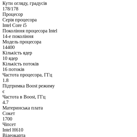
Кути огляду, градусів
178/178
Процесор
Серія процесора
Intel Core i5
Покоління процесора Intel
14-е покоління
Модель процесора
14400
Кількість ядер
10 ядер
Кількість потоків
16 потоків
Частота процесора, ГГц
1.8
Підтримка Boost режиму
є
Частота в Boost, ГГц
4.7
Материнська плата
Сокет
1700
Чіпсет
Intel H610
Відеокарта