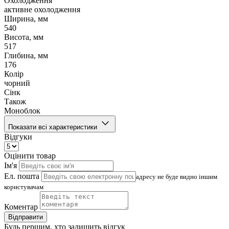
Охолодження
активне охолодження
Ширина, мм
540
Висота, мм
517
Глибина, мм
176
Колір
чорний
Сінк
Також
Моноблок
Показати всі характеристики
Відгуки
Оцінити товар
Ім'я
Ел. пошта
адресу не буде видно іншим
користувачам
Коментар
Відправити
Будь першим, хто залишить відгук