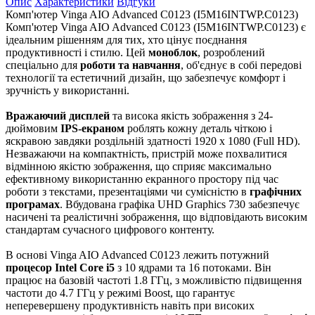
Опис
Характеристики
Відгуки
Комп'ютер Vinga AIO Advanced C0123 (I5M16INTWP.C0123)
Комп'ютер Vinga AIO Advanced C0123 (I5M16INTWP.C0123) є
ідеальним рішенням для тих, хто цінує поєднання
продуктивності і стилю. Цей
моноблок
, розроблений
спеціально для
роботи та навчання
, об'єднує в собі передові
технології та естетичний дизайн, що забезпечує комфорт і
зручність у використанні.
Вражаючий дисплей
та висока якість зображення з 24-
дюймовим
IPS-екраном
роблять кожну деталь чіткою і
яскравою завдяки роздільній здатності 1920 x 1080 (Full HD).
Незважаючи на компактність, пристрій може похвалитися
відмінною якістю зображення, що сприяє максимально
ефективному використанню екранного простору під час
роботи з текстами, презентаціями чи сумісністю в
графічних
програмах
. Вбудована графіка UHD Graphics 730 забезпечує
насичені та реалістичні зображення, що відповідають високим
стандартам сучасного цифрового контенту.
В основі Vinga AIO Advanced C0123 лежить потужний
процесор Intel Core i5
з 10 ядрами та 16 потоками. Він
працює на базовій частоті 1.8 ГГц, з можливістю підвищення
частоти до 4.7 ГГц у режимі Boost, що гарантує
неперевершену продуктивність навіть при високих