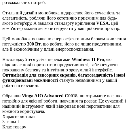
розважальних потреб.
Стильний дизайн моноблока підкреслює його сучасність та
елегантність, роблячи його естетично приємним для будь-
якого інтер'єру. А завдяки стандарту кріплення
VESA
, цей
комп'ютер можна легко інтегрувати у ваш робочий простір.
Цей моноблок оснащено енергоефективним блоком живлення
потужністю
300 Вт
, що робить його не лише продуктивним,
але й економічним у плані енергоспоживання.
Насолоджуйтеся усіма перевагами
Windows 11 Pro
, яка
відкриває нові горизонти в продуктивності, забезпечуючи
покращену безпеку та інтуїтивно зрозумілий інтерфейс.
Оптимізація для сенсорних екранів, багатозадачність і нові
функціональні можливості
стануть незамінними у вашій
роботі та навчанні.
Обравши
Vinga AIO Advanced C0018
, ви отримаєте все, що
потрібно для якісної роботи, навчання та розваг. Це сучасний і
надійний інструмент, який відкриває нові перспективи для
кожного користувача.
Характеристики
Загальні
Клас товару