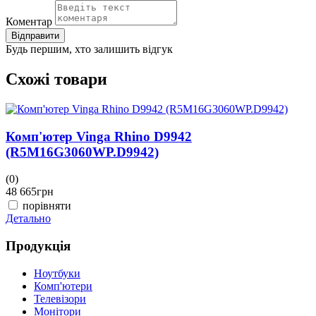
Коментар
Відправити
Будь першим, хто залишить відгук
Схожі товари
Комп'ютер Vinga Rhino D9942
(R5M16G3060WP.D9942)
(0)
(
48 665
грн
4
порівняти
Детально
Д
Продукція
Ноутбуки
Комп'ютери
Телевізори
Монітори