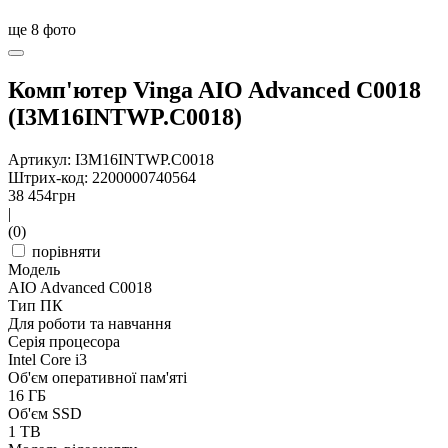
ще
8
фото
Комп'ютер Vinga AIO Advanced C0018
(I3M16INTWP.C0018)
Артикул: I3M16INTWP.C0018
Штрих-код: 2200000740564
38 454
грн
|
(0)
порівняти
Модель
AIO Advanced C0018
Тип ПК
Для роботи та навчання
Серія процесора
Intel Core i3
Об'єм оперативної пам'яті
16 ГБ
Об'єм SSD
1 TB