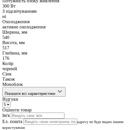
Потужність блоку живлення
300 Вт
З підсвічуванням
ні
Охолодження
активне охолодження
Ширина, мм
540
Висота, мм
517
Глибина, мм
176
Колір
чорний
Сінк
Також
Моноблок
Показати всі характеристики
Відгуки
Оцінити товар
Ім'я
Ел. пошта
адресу не буде видно іншим
користувачам