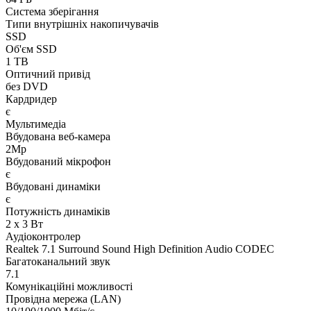
Система зберігання
Типи внутрішніх накопичувачів
SSD
Об'єм SSD
1 TB
Оптичний привід
без DVD
Кардридер
є
Мультимедіа
Вбудована веб-камера
2Mp
Вбудований мікрофон
є
Вбудовані динаміки
є
Потужність динаміків
2 x 3 Вт
Аудіоконтролер
Realtek 7.1 Surround Sound High Definition Audio CODEC
Багатоканальний звук
7.1
Комунікаційні можливості
Провідна мережа (LAN)