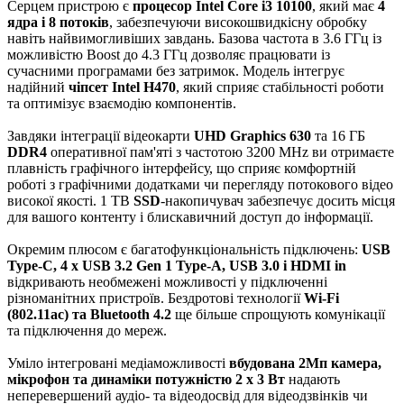
Серцем пристрою є
процесор Intel Core i3 10100
, який має
4
ядра і 8 потоків
, забезпечуючи високошвидкісну обробку
навіть найвимогливіших завдань. Базова частота в 3.6 ГГц із
можливістю Boost до 4.3 ГГц дозволяє працювати із
сучасними програмами без затримок. Модель інтегрує
надійний
чіпсет Intel H470
, який сприяє стабільності роботи
та оптимізує взаємодію компонентів.
Завдяки інтеграції відеокарти
UHD Graphics 630
та 16 ГБ
DDR4
оперативної пам'яті з частотою 3200 MHz ви отримаєте
плавність графічного інтерфейсу, що сприяє комфортній
роботі з графічними додатками чи перегляду потокового відео
високої якості. 1 TB
SSD
-накопичувач забезпечує досить місця
для вашого контенту і блискавичний доступ до інформації.
Окремим плюсом є багатофункціональність підключень:
USB
Type-C, 4 x USB 3.2 Gen 1 Type-A, USB 3.0 і HDMI in
відкривають необмежені можливості у підключенні
різноманітних пристроїв. Бездротові технології
Wi-Fi
(802.11ac) та Bluetooth 4.2
ще більше спрощують комунікації
та підключення до мереж.
Уміло інтегровані медіаможливості
вбудована 2Мп камера,
мікрофон та динаміки потужністю 2 x 3 Вт
надають
неперевершений аудіо- та відеодосвід для відеодзвінків чи