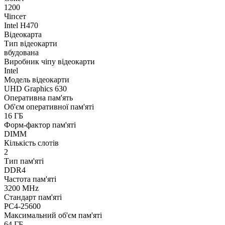
1200
Чіпсет
Intel H470
Відеокарта
Тип відеокарти
вбудована
Виробник чіпу відеокарти
Intel
Модель відеокарти
UHD Graphics 630
Оперативна пам'ять
Об'єм оперативної пам'яті
16 ГБ
Форм-фактор пам'яті
DIMM
Кількість слотів
2
Тип пам'яті
DDR4
Частота пам'яті
3200 MHz
Стандарт пам'яті
PC4-25600
Максимальний об'єм пам'яті
64 ГБ