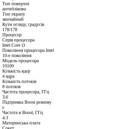
Тип поверхні
антиблікова
Тип екрану
звичайний
Кути огляду, градусів
178/178
Процесор
Серія процесора
Intel Core i3
Покоління процесора Intel
10-е покоління
Модель процесора
10100
Кількість ядер
4 ядра
Кількість потоків
8 потоків
Частота процесора, ГГц
3.6
Підтримка Boost режиму
є
Частота в Boost, ГГц
4.3
Материнська плата
Сокет