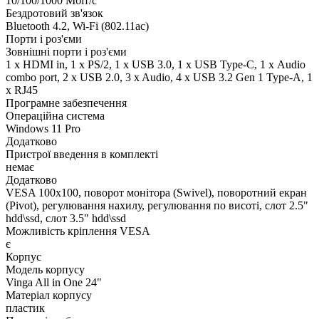
10/100/1000 Мбіт/с
Бездротовий зв'язок
Bluetooth 4.2, Wi-Fi (802.11ac)
Порти і роз'єми
Зовнішні порти і роз'єми
1 x HDMI in, 1 x PS/2, 1 x USB 3.0, 1 x USB Type-C, 1 х Audio
combo port, 2 x USB 2.0, 3 x Audio, 4 x USB 3.2 Gen 1 Type-A, 1
x RJ45
Програмне забезпечення
Операційна система
Windows 11 Pro
Додатково
Пристрої введення в комплекті
немає
Додатково
VESA 100x100, поворот монітора (Swivel), поворотний екран
(Pivot), регулювання нахилу, регулювання по висоті, слот 2.5"
hdd\ssd, слот 3.5" hdd\ssd
Можливість кріплення VESA
є
Корпус
Модель корпусу
Vinga All in One 24"
Матеріал корпусу
пластик