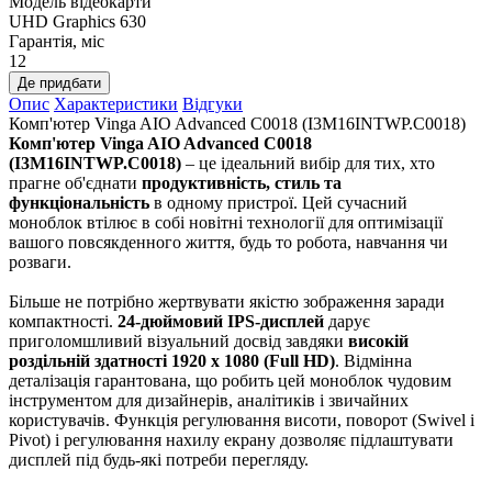
Модель відеокарти
UHD Graphics 630
Гарантія, міс
12
Де придбати
Опис
Характеристики
Відгуки
Комп'ютер Vinga AIO Advanced C0018 (I3M16INTWP.C0018)
Комп'ютер Vinga AIO Advanced C0018
(I3M16INTWP.C0018)
– це ідеальний вибір для тих, хто
прагне об'єднати
продуктивність, стиль та
функціональність
в одному пристрої. Цей сучасний
моноблок втілює в собі новітні технології для оптимізації
вашого повсякденного життя, будь то робота, навчання чи
розваги.
Більше не потрібно жертвувати якістю зображення заради
компактності.
24-дюймовий IPS-дисплей
дарує
приголомшливий візуальний досвід завдяки
високій
роздільній здатності 1920 x 1080 (Full HD)
. Відмінна
деталізація гарантована, що робить цей моноблок чудовим
інструментом для дизайнерів, аналітиків і звичайних
користувачів. Функція регулювання висоти, поворот (Swivel і
Pivot) і регулювання нахилу екрану дозволяє підлаштувати
дисплей під будь-які потреби перегляду.