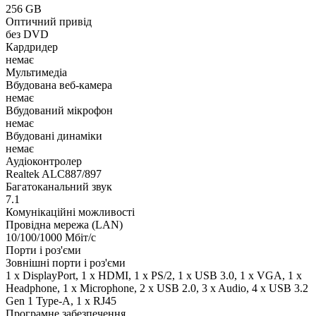
256 GB
Оптичний привід
без DVD
Кардридер
немає
Мультимедіа
Вбудована веб-камера
немає
Вбудований мікрофон
немає
Вбудовані динаміки
немає
Аудіоконтролер
Realtek ALC887/897
Багатоканальний звук
7.1
Комунікаційні можливості
Провідна мережа (LAN)
10/100/1000 Мбіт/с
Порти і роз'єми
Зовнішні порти і роз'єми
1 x DisplayPort, 1 x HDMI, 1 x PS/2, 1 x USB 3.0, 1 x VGA, 1 x
Нeadphone, 1 х Microphone, 2 x USB 2.0, 3 x Audio, 4 x USB 3.2
Gen 1 Type-A, 1 x RJ45
Програмне забезпечення