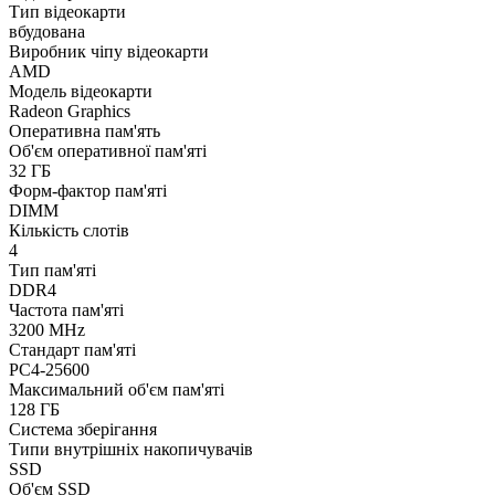
Тип відеокарти
вбудована
Виробник чіпу відеокарти
AMD
Модель відеокарти
Radeon Graphics
Оперативна пам'ять
Об'єм оперативної пам'яті
32 ГБ
Форм-фактор пам'яті
DIMM
Кількість слотів
4
Тип пам'яті
DDR4
Частота пам'яті
3200 MHz
Стандарт пам'яті
PC4-25600
Максимальний об'єм пам'яті
128 ГБ
Система зберігання
Типи внутрішніх накопичувачів
SSD
Об'єм SSD