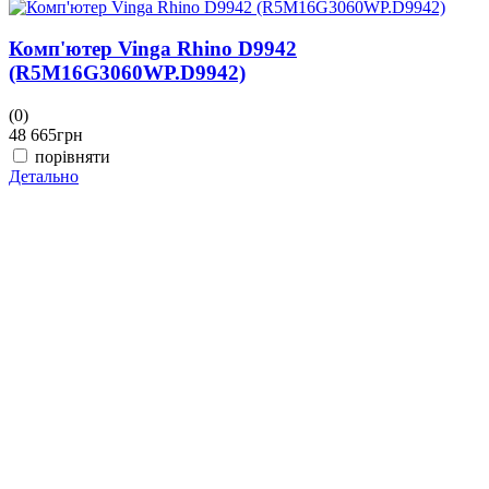
Комп'ютер Vinga Rhino D9942
(R5M16G3060WP.D9942)
(0)
(
48 665
грн
4
порівняти
Детально
Д