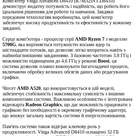
Комп'ютер Vinga Advanced D8410 (R7M32INT.D8410)
демонструє видатну потужність і надійність, що робить його
ідеальним рішенням для роботи та навчання. Завдяки
передовим технологіям виробництва, цей комп'ютер
забезпечує високу продуктивність та ефективність у кожному
завданні.
Серце комп'ютера - процесор серії
AMD Ryzen 7
з моделлю
5700G
, яка вирізняється потужністю восьми ядер та
шістнадцяти потоків, що дозволяє легко впоратись навіть з
найвибагливішими завданнями. З базовою частотою 3.8 ГГц і
можливістю підвищення до 4.6 ГГц у режимі
Boost
, ця
система дозволяє плавно виконувати багатозадачні процеси,
включаючи обробку великих обсягів даних або редагування
графіки.
Чіпсет
AMD A520
, що використовується в цій моделі,
забезпечує стабільність і максимальну сумісність з іншими
компонентами системи. Важливою особливістю є інтегрована
відеокарта
Radeon Graphics
, що дає можливість працювати з
графікою без необхідності в окремому графічному адаптері,
що знижує загальну вартість системи й енергоспоживання.
Пам'ять системи також відіграє ключову роль у
продуктивності. Vinga Advanced D8410 оснащено 32 ГБ