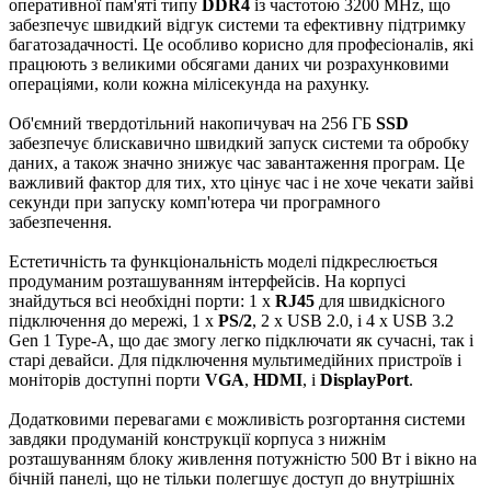
оперативної пам'яті типу
DDR4
із частотою 3200 MHz, що
забезпечує швидкий відгук системи та ефективну підтримку
багатозадачності. Це особливо корисно для професіоналів, які
працюють з великими обсягами даних чи розрахунковими
операціями, коли кожна мілісекунда на рахунку.
Об'ємний твердотільний накопичувач на 256 ГБ
SSD
забезпечує блискавично швидкий запуск системи та обробку
даних, а також значно знижує час завантаження програм. Це
важливий фактор для тих, хто цінує час і не хоче чекати зайві
секунди при запуску комп'ютера чи програмного
забезпечення.
Естетичність та функціональність моделі підкреслюється
продуманим розташуванням інтерфейсів. На корпусі
знайдуться всі необхідні порти: 1 x
RJ45
для швидкісного
підключення до мережі, 1 x
PS/2
, 2 x USB 2.0, і 4 x USB 3.2
Gen 1 Type-A, що дає змогу легко підключати як сучасні, так і
старі девайси. Для підключення мультимедійних пристроїв і
моніторів доступні порти
VGA
,
HDMI
, і
DisplayPort
.
Додатковими перевагами є можливість розгортання системи
завдяки продуманій конструкції корпуса з нижнім
розташуванням блоку живлення потужністю 500 Вт і вікно на
бічній панелі, що не тільки полегшує доступ до внутрішніх