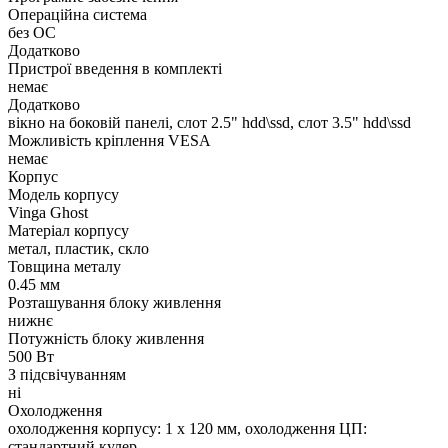
Операційна система
без ОС
Додатково
Пристрої введення в комплекті
немає
Додатково
вікно на боковій панелі, слот 2.5" hdd\ssd, слот 3.5" hdd\ssd
Можливість кріплення VESA
немає
Корпус
Модель корпусу
Vinga Ghost
Матеріал корпусу
метал, пластик, скло
Товщина металу
0.45 мм
Розташування блоку живлення
нижнє
Потужність блоку живлення
500 Вт
З підсвічуванням
ні
Охолодження
охолодження корпусу: 1 x 120 мм, охолодження ЦП:
стандартний кулер