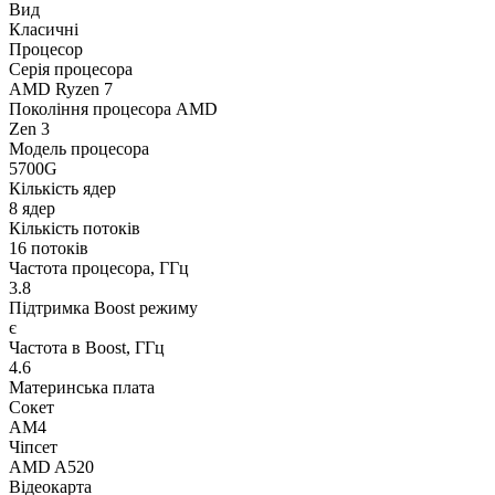
Вид
Класичні
Процесор
Серія процесора
AMD Ryzen 7
Покоління процесора AMD
Zen 3
Модель процесора
5700G
Кількість ядер
8 ядер
Кількість потоків
16 потоків
Частота процесора, ГГц
3.8
Підтримка Boost режиму
є
Частота в Boost, ГГц
4.6
Материнська плата
Сокет
AM4
Чіпсет
AMD A520
Відеокарта