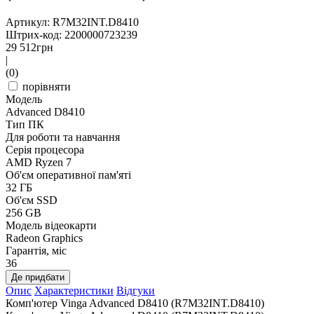
Артикул: R7M32INT.D8410
Штрих-код: 2200000723239
29 512
грн
|
(0)
порівняти
Модель
Advanced D8410
Тип ПК
Для роботи та навчання
Серія процесора
AMD Ryzen 7
Об'єм оперативної пам'яті
32 ГБ
Об'єм SSD
256 GB
Модель відеокарти
Radeon Graphics
Гарантія, міс
36
Де придбати
Опис
Характеристики
Відгуки
Комп'ютер Vinga Advanced D8410 (R7M32INT.D8410)