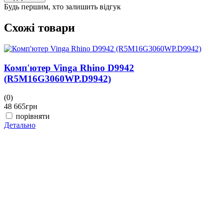
Будь першим, хто залишить відгук
Схожі товари
Комп'ютер Vinga Rhino D9942
(R5M16G3060WP.D9942)
(0)
(
48 665
грн
4
порівняти
Детально
Д