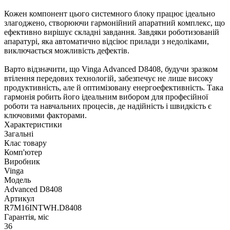
Кожен компонент цього системного блоку працює ідеально
злагоджено, створюючи гармонійний апаратний комплекс, що
ефективно вирішує складні завдання. Завдяки роботизованій
апаратурі, яка автоматично відсіює прилади з недоліками,
виключається можливість дефектів.
Варто відзначити, що Vinga Advanced D8408, будучи зразком
втілення передових технологій, забезпечує не лише високу
продуктивність, але й оптимізовану енергоефективність. Така
гармонія робить його ідеальним вибором для професійної
роботи та навчальних процесів, де надійність і швидкість є
ключовими факторами.
Характеристики
Загальні
Клас товару
Комп'ютер
Виробник
Vinga
Модель
Advanced D8408
Артикул
R7M16INTWH.D8408
Гарантія, міс
36