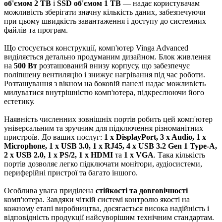
об'ємом 2 TB
і
SSD об'ємом 1 TB
— надає користувачам
можливість зберігати значну кількість даних, забезпечуючи
при цьому швидкість завантаження і доступу до системних
файлів та програм.
Що стосується конструкції, комп'ютер Vinga Advanced
виділяється детально продуманим дизайном. Блок живлення
на
500 Вт
розташований внизу корпусу, що забезпечує
поліпшену вентиляцію і знижує нагрівання під час роботи.
Розташування з вікном на боковій панелі надає можливість
милуватися внутрішністю комп'ютера, підкреслюючи його
естетику.
Наявність численних зовнішніх портів робить цей комп'ютер
універсальним та зручним для підключення різноманітних
пристроїв. До ваших послуг:
1 x DisplayPort, 3 x Audio, 1 x
Microphone, 1 x USB 3.0, 1 x RJ45, 4 x USB 3.2 Gen 1 Type-A,
2 x USB 2.0, 1 x PS/2, 1 x HDMI
та
1 x VGA
. Така кількість
портів дозволяє легко підключати монітори, аудіосистеми,
периферійні пристрої та багато іншого.
Особлива увага приділена
стійкості та довговічності
комп'ютера. Завдяки чіткій системі контролю якості на
кожному етапі виробництва, досягається висока надійність і
відповідність продукції найсуворішим технічним стандартам.