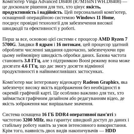
Комп'ютер Vinga Advanced D8408 (R7M16INTWH.D8408) —
це досконале рішення для тих, хто цінує
якість,
продуктивність і надійність
. Цей персональний комп'ютер,
оснащений операційною системою
Windows 11 Home
,
поєднує провідні технології для забезпечення високої
швидкодії та ефективності у роботі.
Перш за все, основою цієї системи є процесор
AMD Ryzen 7
5700G
. Завдяки
8 ядрам
і
16 потокам
, цей процесор здатний
обробляти численні завдання одночасно, забезпечуючи при
цьому неймовірну швидкість обробки даних. Базова частота
становить
3.8 ГГц
, але з підтримкою Boost режиму вона може
досягати
4.6 ГГц
, що дає змогу досягти відмінної
продуктивності в найвимогливіших застосунках.
Комп'ютер має інтегровану відеокарту
Radeon Graphics
, яка
забезпечує високу якість відображення без необхідності в
окремій графічній карті. Це особливо важливо для тих, хто
займається графічним дизайном або редагуванням відео, де
якість зображення має вирішальне значення.
Система оснащена
16 ГБ DDR4 оперативної пам'яті
з
частотою
3200 MHz
, яка гарантує швидкий доступ до даних і
стабільну роботу навіть за умов інтенсивного використання.
Крім того, наявність двох видів накопичувачів —
HDD