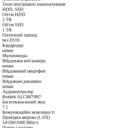
Типи внутрішніх накопичувачів
HDD, SSD
Об'єм HDD
2 TB
Об'єм SSD
1 TB
Оптичний привід
без DVD
Кардридер
немає
Мультимедіа
Вбудована веб-камера
немає
Вбудований мікрофон
немає
Вбудовані динаміки
немає
Аудіоконтролер
Realtek ALC887/897
Багатоканальний звук
7.1
Комунікаційні можливості
Провідна мережа (LAN)
10/100/1000 Мбіт/с
Порти і роз'єми