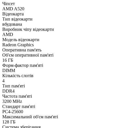
Чіпсет
AMD A520
Відеокарта
Тип відеокарти
вбудована
Виробник чіпу відеокарти
AMD
Модель відеокарти
Radeon Graphics
Оперативна пам'ять
Об'єм оперативної пам'яті
16 ГБ
Форм-фактор пам'яті
DIMM
Кількість слотів
4
Тип пам'яті
DDR4
Частота пам'яті
3200 MHz
Стандарт пам'яті
PC4-25600
Максимальний об'єм пам'яті
128 ГБ
Система зберігання