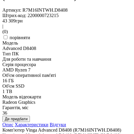
Артикул: R7M16INTWH.D8408
Штрих-код: 2200000723215
43 309
грн
|
(0)
порівняти
Модель
Advanced D8408
Тип ПК
Для роботи та навчання
Серія процесора
AMD Ryzen 7
Об'єм оперативної пам'яті
16 ГБ
Об'єм SSD
1 TB
Модель відеокарти
Radeon Graphics
Гарантія, міс
36
Де придбати
Опис
Характеристики
Відгуки
Комп'ютер Vinga Advanced D8408 (R7M16INTWH.D8408)