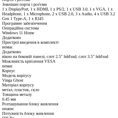
Зовнішні порти і роз'єми
1 x DisplayPort, 1 x HDMI, 1 x PS/2, 1 x USB 3.0, 1 x VGA, 1 x
Нeadphone, 1 х Microphone, 2 x USB 2.0, 3 x Audio, 4 x USB 3.2
Gen 1 Type-A, 1 x RJ45
Програмне забезпечення
Операційна система
Windows 11 Home
Додатково
Пристрої введення в комплекті
немає
Додатково
вікно на боковій панелі, слот 2.5" hdd\ssd, слот 3.5" hdd\ssd
Можливість кріплення VESA
немає
Корпус
Модель корпусу
Vinga Ghost
Матеріал корпусу
метал, пластик, скло
Товщина металу
0.45 мм
Розташування блоку живлення
нижнє
Потужність блоку живлення