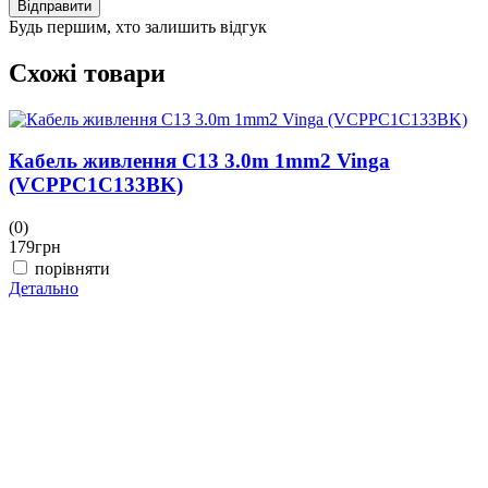
Відправити
Будь першим, хто залишить відгук
Схожі товари
Кабель живлення C13 3.0m 1mm2 Vinga
(VCPPC1C133BK)
(0)
179
грн
(
1
порівняти
Детально
Д