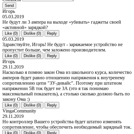
Send
Игорь
05.03.2019
Не будут ли 3 ампера на выходе «убивать» гаджеты своей
«активной» зарядкой?
Like (
0
)
Dislike (
0
)
Reply
05.03.2019
Здравствуйте, Игорь! Не будут - заряжаемое устройство не
пропустит больше, чем заложено производителем.
Like (
0
)
Dislike (
0
)
Reply
Игорь
29.11.2019
Насколько я помню закон Ома из школьного курса, количество
амперов будет равно отношению напряжения к внутренему
сопротивлению цепи "ЗУ-дивайс". Поэтому при штатном
напряжении 5В ток будет не 3А (это я так понимаю
максимальный показатель), а столько сколько должно быть по
закону Ома :)
Like (
0
)
Dislike (
0
)
Reply
VingaCommunity
29.11.2019
Но контроллер Вашего устройства будет штатно изменять
сопротивление, чтобы обеспечить необходимый зарядный ток.
Like (
0
)
Dislike (
0
)
Reply