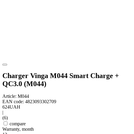
Charger Vinga M044 Smart Charge +
QC3.0 (M044)
Article: M044
EAN code: 4823093302709
624
UAH
|
(6)
compare
Warranty, month