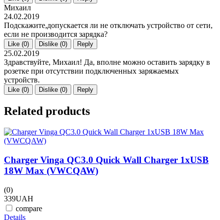
Михаил
24.02.2019
Подскажите,допускается ли не отключать устройство от сети,
если не производится зарядка?
Like (
0
)
Dislike (
0
)
Reply
25.02.2019
Здравствуйте, Михаил! Да, вполне можно оставить зарядку в
розетке при отсутствии подключенных заряжаемых
устройств.
Like (
0
)
Dislike (
0
)
Reply
Related products
Charger Vinga QC3.0 Quick Wall Charger 1xUSB
18W Max (VWCQAW)
(0)
(
339
UAH
1
compare
Details
D