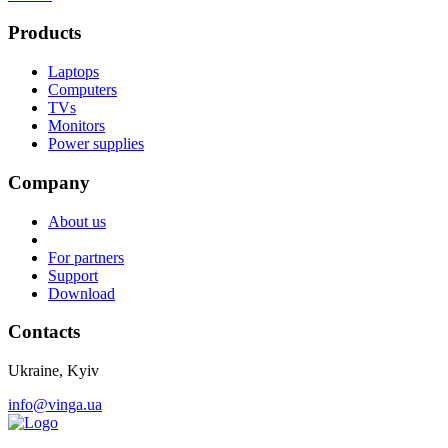
Products
Laptops
Computers
TVs
Monitors
Power supplies
Company
About us
For partners
Support
Download
Contacts
Ukraine, Kyiv
info@vinga.ua