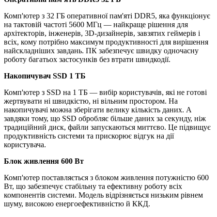
Комп'ютер з 32 ГБ оперативної пам'яті DDR5, яка функціонує
на тактовій частоті 5600 МГц — найкраще рішення для
архітекторів, інженерів, 3D-дизайнерів, завзятих геймерів і
всіх, кому потрібно максимум продуктивності для вирішення
найскладніших завдань. ПК забезпечує швидку одночасну
роботу багатьох застосунків без втрати швидкодії.
Накопичувач SSD 1 ТБ
Комп'ютер з SSD на 1 ТБ — вибір користувачів, які не готові
жертвувати ні швидкістю, ні вільним простором. На
накопичувачі можна зберігати велику кількість даних. А
завдяки тому, що SSD обробляє більше даних за секунду, ніж
традиційний диск, файли запускаються миттєво. Це підвищує
продуктивність системи та прискорює відгук на дії
користувача.
Блок живлення 600 Вт
Комп'ютер поставляється з блоком живлення потужністю 600
Вт, що забезпечує стабільну та ефективну роботу всіх
компонентів системи. Модель відрізняється низьким рівнем
шуму, високою енергоефективністю й ККД.