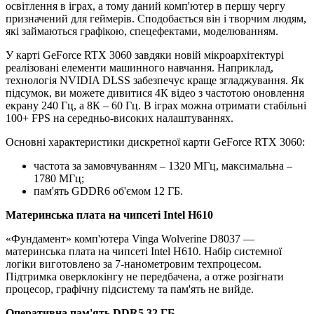
освітлення в іграх, а тому даний комп'ютер в першу чергу
призначений для геймерів. Сподобається він і творчим людям,
які займаються графікою, спецефектами, моделюванням.
У карті GeForce RTX 3060 завдяки новій мікроархітектурі
реалізовані елементи машинного навчання. Наприклад,
технологія NVIDIA DLSS забезпечує краще згладжування. Як
підсумок, ви можете дивитися 4К відео з частотою оновлення
екрану 240 Гц, а 8К – 60 Гц. В іграх можна отримати стабільні
100+ FPS на середньо-високих налаштуваннях.
Основні характеристики дискретної карти GeForce RTX 3060:
частота за замовчуванням – 1320 МГц, максимальна –
1780 МГц;
пам'ять GDDR6 об'ємом 12 ГБ.
Материнська плата на чипсеті Intel H610
«Фундамент» комп'ютера Vinga Wolverine D8037 —
материнська плата на чипсеті Intel H610. Набір системної
логіки виготовлено за 7-нанометровим техпроцесом.
Підтримка оверклокінгу не передбачена, а отже розігнати
процесор, графічну підсистему та пам'ять не вийде.
Оперативна пам'ять DDR5 32 ГБ