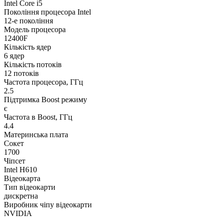
Intel Core i5
Покоління процесора Intel
12-е покоління
Модель процесора
12400F
Кількість ядер
6 ядер
Кількість потоків
12 потоків
Частота процесора, ГГц
2.5
Підтримка Boost режиму
є
Частота в Boost, ГГц
4.4
Материнська плата
Сокет
1700
Чіпсет
Intel H610
Відеокарта
Тип відеокарти
дискретна
Виробник чіпу відеокарти
NVIDIA