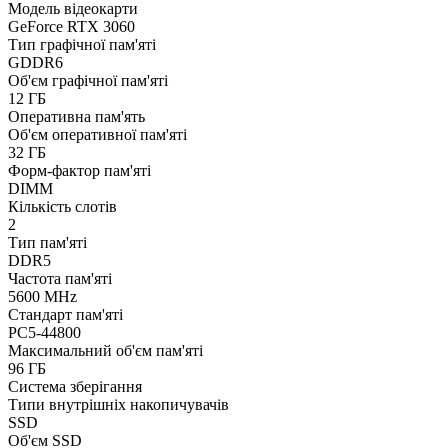
Модель відеокарти
GeForce RTX 3060
Тип графічної пам'яті
GDDR6
Об'єм графічної пам'яті
12 ГБ
Оперативна пам'ять
Об'єм оперативної пам'яті
32 ГБ
Форм-фактор пам'яті
DIMM
Кількість слотів
2
Тип пам'яті
DDR5
Частота пам'яті
5600 MHz
Стандарт пам'яті
PC5-44800
Максимальний об'єм пам'яті
96 ГБ
Система зберігання
Типи внутрішніх накопичувачів
SSD
Об'єм SSD