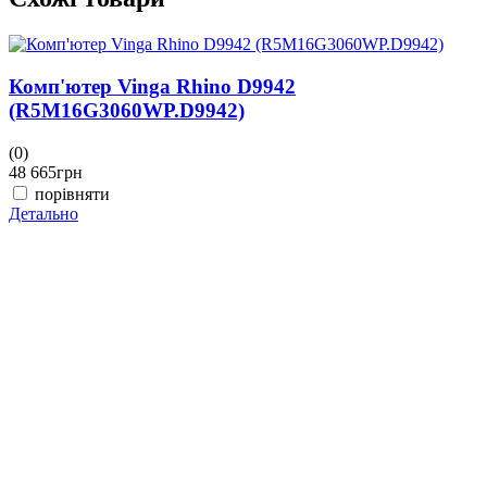
Комп'ютер Vinga Rhino D9942
(R5M16G3060WP.D9942)
(0)
(
48 665
грн
4
порівняти
Детально
Д