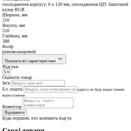
охолодження корпусу: 6 x 120 мм, охолодження ЦП: баштовий
кулер RGB
Ширина, мм
210
Висота, мм
510
Глибина, мм
388
Колір
різнокольоровий
Показати всі характеристики
Відгуки
Оцінити товар
Ім'я
Ел. пошта
адресу не буде видно іншим
користувачам
Коментар
Відправити
Будь першим, хто залишить відгук
Схожі товари