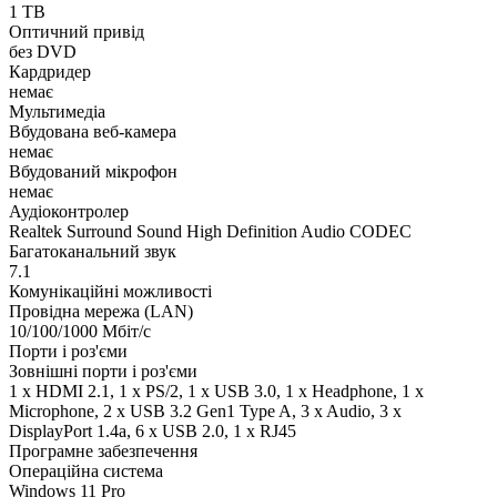
1 TB
Оптичний привід
без DVD
Кардридер
немає
Мультимедіа
Вбудована веб-камера
немає
Вбудований мікрофон
немає
Аудіоконтролер
Realtek Surround Sound High Definition Audio CODEC
Багатоканальний звук
7.1
Комунікаційні можливості
Провідна мережа (LAN)
10/100/1000 Мбіт/с
Порти і роз'єми
Зовнішні порти і роз'єми
1 x HDMI 2.1, 1 x PS/2, 1 x USB 3.0, 1 x Нeadphone, 1 х
Microphone, 2 x USB 3.2 Gen1 Type A, 3 x Audio, 3 x
DisplayPort 1.4a, 6 x USB 2.0, 1 x RJ45
Програмне забезпечення
Операційна система
Windows 11 Pro