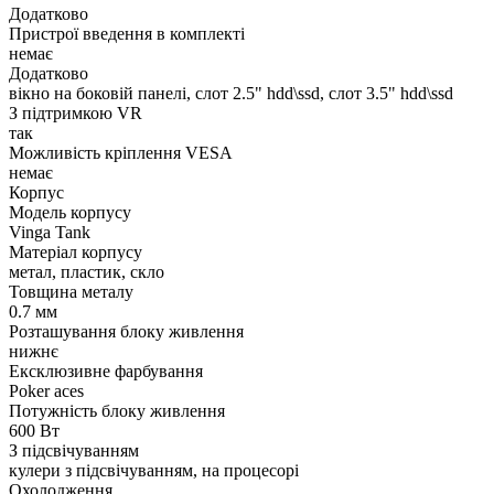
Додатково
Пристрої введення в комплекті
немає
Додатково
вікно на боковій панелі, слот 2.5" hdd\ssd, слот 3.5" hdd\ssd
З підтримкою VR
так
Можливість кріплення VESA
немає
Корпус
Модель корпусу
Vinga Tank
Матеріал корпусу
метал, пластик, скло
Товщина металу
0.7 мм
Розташування блоку живлення
нижнє
Ексклюзивне фарбування
Poker aces
Потужність блоку живлення
600 Вт
З підсвічуванням
кулери з підсвічуванням, на процесорі
Охолодження