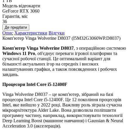
1 TB
Модель відеокарти
GeForce RTX 3060
Гарантія, міс
36
Де придбати
Опис
Характеристики
Відгуки
Комп'ютер Vinga Wolverine D8037 (I5M32G3060WP.D8037)
Комп'ютер Vinga Wolverine D8037
, з операційною системою
Windows 11 Pro
, об'єднує переваги ігрової платформи та
сучасної робочої станції. Це оптимальний варіант для
більшості актуальних ігор на середніх і високих
налаштуваннях графіки, а також повсякденних і робочих
завдань.
Процесори
Intel Core i5-12400F
Vinga Wolverine D8037 – це комп'ютер, зібраний на базі
процесора Intel Core i5-12400F. Це 12 покоління процесорів
Intel, яке вийшло у 2022 році. Важливу роль зіграла сучасна
мікроархітектура Alder Lake. Вона дозволила поліпшити
програмну частину, наприклад, використовувати технології
Deep Learning Boost (машинне навчання) і Gaussian & Neural
Acceleration 3.0 (акселерація).