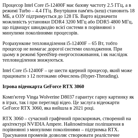
Процесор Intel Core i5-12400F має базову частоту 2.5 ГГц, а в
режимі Turbo – 4.4 ГГц. Внутрішня пам'ять (кеш) становить 18
МБ, а ОЗУ підтримується до 128 ГБ. Варто відзначити
можливість установки DDR4 3200 МГц або DDR5 4800 МГц,
що підвищує швидкодію всієї системи в порівнянні з
минулими поколіннями процесорів.
Розрахункове тепловиділення i5-12400F – 65 Вт, тобто
процесор не вимагає дорогої системи охолодження. При
цьому в режимі SpeedStep енергоспоживання, і як наслідок
тепловиділення знижуються.
Intel Core i5-12400F – це шести ядерний процесор, який може
працювати з 12 потоками обчислень (Hyper-Threading).
Ігрова відеокарта GeForce RTX 3060
Комп'ютер Vinga Wolverine D8037 гарантує гарну картинку як
в іграх, так і при перегляді відео. Це заслуга відеокарти
GeForce RTX 3060, яка вийшла в 2021 році.
RTX 3060 – сучасний графічний прискорювач, створений на
архітектурі NVIDIA Ampere. Найпомітніше поліпшення в
порівнянні з минулими поколіннями – підтримка RTX.
Трасування променів дозволяє створювати реалістичне