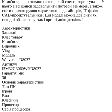
Комп'ютер орієнтовано на широкий спектр користувачів. У
нього є всі шанси задовольнити потреби геймерів, а також
стати правою рукою маркетологів, дизайнерів, IT-фахівців і
CAD-проектувальників. Цій моделі можна довірити як
складні обчислення, так і організацію дозвілля!
Характеристики
Загальні
Клас товару
Комп'ютер
Виробник
Vinga
Модель
Wolverine D8037
Артикул
I5M32G3060WP.D8037
Гарантія, міс
36
Основні характеристики
Тип ПК
Ігрові
Вид
Класичні
Процесор
Серія процесора