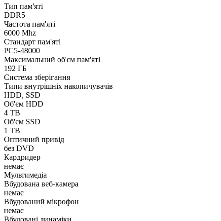
Тип пам'яті
DDR5
Частота пам'яті
6000 Mhz
Стандарт пам'яті
PC5-48000
Максимальний об'єм пам'яті
192 ГБ
Система зберігання
Типи внутрішніх накопичувачів
HDD, SSD
Об'єм HDD
4 TB
Об'єм SSD
1 TB
Оптичний привід
без DVD
Кардридер
немає
Мультимедіа
Вбудована веб-камера
немає
Вбудований мікрофон
немає
Вбудовані динаміки