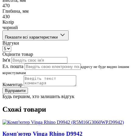
Висота, мм
470
Глибина, мм
430
Колір
чорний
Показати всі характеристики
Відгуки
Оцінити товар
Ім'я
Ел. пошта
адресу не буде видно іншим
користувачам
Коментар
Відправити
Будь першим, хто залишить відгук
Схожі товари
Комп'ютер Vinga Rhino D9942