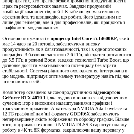
вибір для тих, хто прагне безкомпромісної продуктивності в
іграх та ресурсомістких задачах. Завдяки продуманій
комбінації компонентів, цей ПК забезпечує максимальну
ефективність та швидкодію, що робить його ідеальним не
лише для геймерів, але й для професіоналів, які працюють з
графікою та моделюванням.
Основою потужності є
процесор Intel Core i5-14600KF
, який
має 14 ядер та 20 потоків, забезпечуючи високу
продуктивність як в багатозадачності, так і в однопотокових
операціях. З базовою частотою 2.6 ГГц, він здатен розганятися
до 5.5 ГГц в режимі Boost, завдяки технології Turbo Boost, що
дозволяє досягти максимального потенціалу без втрати
стабільності. Система рідинного охолодження, інтегрована в
цю модель, підтримує оптимальну температуру навіть під час
інтенсивних сесій.
Комп’ютер оснащено високопродуктивною
відеокартою
GeForce RTX 4070 Ti
, яка чудово впорається з відтворенням
сучасних ігор з високими налаштуваннями графики і
трасуванням променів. Архітектура NVIDIA Ada Lovelace та
12 ГБ графічної пам’яті формату GDDR6X забезпечують
неперевершену якість зображення та обробку графіки. Більше
того, підтримка технології NVIDIA DLSS 3 гарантує плавну
роботу в 4K та 8K форматах, закріплюючи вашу перевагу у