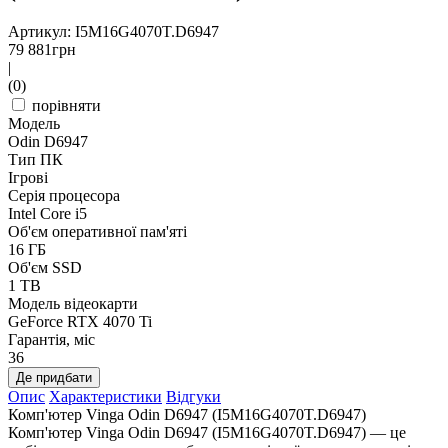
Артикул: I5M16G4070T.D6947
79 881
грн
|
(0)
порівняти
Модель
Odin D6947
Тип ПК
Ігрові
Серія процесора
Intel Core i5
Об'єм оперативної пам'яті
16 ГБ
Об'єм SSD
1 TB
Модель відеокарти
GeForce RTX 4070 Ti
Гарантія, міс
36
Де придбати
Опис
Характеристики
Відгуки
Комп'ютер Vinga Odin D6947 (I5M16G4070T.D6947)
Комп'ютер Vinga Odin D6947 (I5M16G4070T.D6947) — це