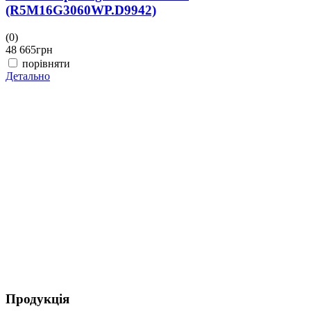
(R5M16G3060WP.D9942)
(0)
(
48 665
грн
4
порівняти
Детально
Д
Продукція