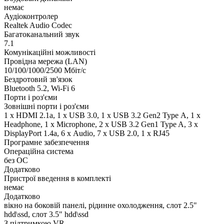
немає
Аудіоконтролер
Realtek Audio Codec
Багатоканальний звук
7.1
Комунікаційні можливості
Провідна мережа (LAN)
10/100/1000/2500 Мбіт/с
Бездротовий зв'язок
Bluetooth 5.2, Wi-Fi 6
Порти і роз'єми
Зовнішні порти і роз'єми
1 x HDMI 2.1a, 1 x USB 3.0, 1 x USB 3.2 Gen2 Type А, 1 x
Нeadphone, 1 х Microphone, 2 x USB 3.2 Gen1 Type A, 3 x
DisplayPort 1.4a, 6 х Audio, 7 x USB 2.0, 1 x RJ45
Програмне забезпечення
Операційна система
без ОС
Додатково
Пристрої введення в комплекті
немає
Додатково
вікно на боковій панелі, рідинне охолодження, слот 2.5"
hdd\ssd, слот 3.5" hdd\ssd
З підтримкою VR