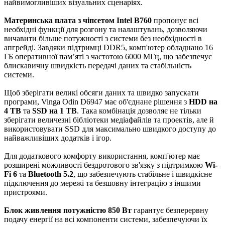
найвимогливіших візуальних сценаріях.
Материнська плата з чіпсетом Intel B760
пропонує всі
необхідні функції для розгону та налаштувань, дозволяючи
вичавити більше потужності з системи без необхідності в
апгрейді. Завдяки підтримці DDR5, комп'ютер обладнано 16
ГБ оперативної пам’яті з частотою 6000 МГц, що забезпечує
блискавичну швидкість передачі даних та стабільність
системи.
Щоб зберігати великі обсяги даних та швидко запускати
програми, Vinga Odin D6947 має об'єднане рішення з
HDD на
4 TB
та
SSD на 1 TB
. Така комбінація дозволяє не тільки
зберігати величезні бібліотеки медіафайлів та проектів, але й
використовувати SSD для максимально швидкого доступу до
найважливіших додатків і ігор.
Для додаткового комфорту використання, комп'ютер має
розширені можливості бездротового зв'язку з підтримкою
Wi-
Fi 6
та
Bluetooth 5.2
, що забезпечують стабільне і швидкісне
підключення до мережі та безшовну інтеграцію з іншими
пристроями.
Блок живлення потужністю 850 Вт
гарантує безперервну
подачу енергії на всі компоненти системи, забезпечуючи їх