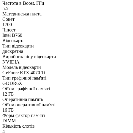
Частота в Boost, ГГц
5.5
Материнська плата
Сокет
1700
Чіпсет
Intel B760
Відеокарта
Тип відеокарти
дискретна
Виробник чіпу відеокарти
NVIDIA
Модель відеокарти
GeForce RTX 4070 Ti
Тип графічної пам'яті
GDDR6X
Об'єм графічної пам'яті
12 ГБ
Оперативна пам'ять
Об'єм оперативної пам'яті
16 ГБ
Форм-фактор пам'яті
DIMM
Кількість слотів
4