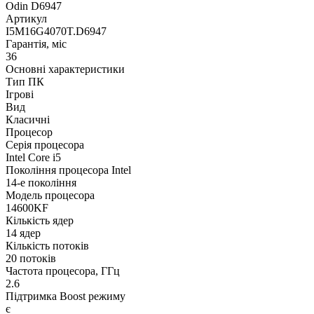
Odin D6947
Артикул
I5M16G4070T.D6947
Гарантія, міс
36
Основні характеристики
Тип ПК
Ігрові
Вид
Класичні
Процесор
Серія процесора
Intel Core i5
Покоління процесора Intel
14-е покоління
Модель процесора
14600KF
Кількість ядер
14 ядер
Кількість потоків
20 потоків
Частота процесора, ГГц
2.6
Підтримка Boost режиму
є