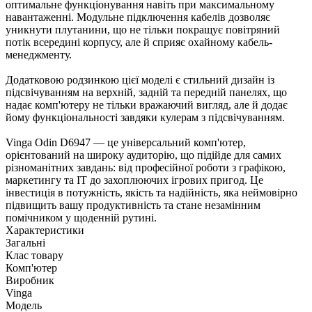
оптимальне функціонування навіть при максимальному
навантаженні. Модульне підключення кабелів дозволяє
уникнути плутанини, що не тільки покращує повітряний
потік всередині корпусу, але й сприяє охайному кабель-
менеджменту.
Додатковою родзинкою цієї моделі є стильний дизайн із
підсвічуванням на верхній, задній та передній панелях, що
надає комп'ютеру не тільки вражаючий вигляд, але й додає
йому функціональності завдяки кулерам з підсвічуванням.
Vinga Odin D6947 — це універсальний комп'ютер,
орієнтований на широку аудиторію, що підійде для самих
різноманітних завдань: від професійної роботи з графікою,
маркетингу та IT до захоплюючих ігрових пригод. Це
інвестиція в потужність, якість та надійність, яка неймовірно
підвищить вашу продуктивність та стане незамінним
помічником у щоденній рутині.
Характеристики
Загальні
Клас товару
Комп'ютер
Виробник
Vinga
Модель