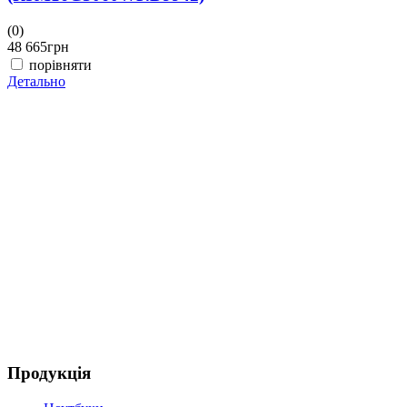
(0)
(
48 665
грн
4
порівняти
Детально
Д
Продукція