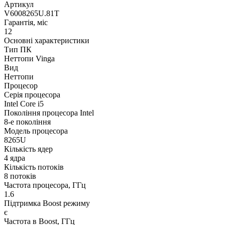
Артикул
V6008265U.81T
Гарантія, міс
12
Основні характеристики
Тип ПК
Неттопи Vinga
Вид
Неттопи
Процесор
Серія процесора
Intel Core i5
Покоління процесора Intel
8-е покоління
Модель процесора
8265U
Кількість ядер
4 ядра
Кількість потоків
8 потоків
Частота процесора, ГГц
1.6
Підтримка Boost режиму
є
Частота в Boost, ГГц