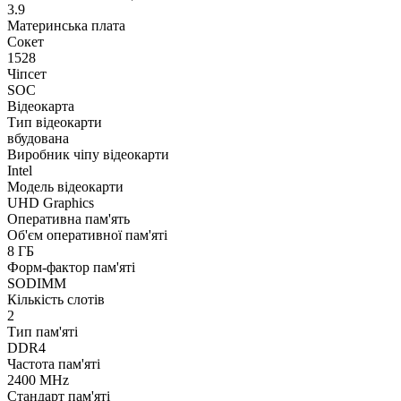
3.9
Материнська плата
Сокет
1528
Чіпсет
SOC
Відеокарта
Тип відеокарти
вбудована
Виробник чіпу відеокарти
Intel
Модель відеокарти
UHD Graphics
Оперативна пам'ять
Об'єм оперативної пам'яті
8 ГБ
Форм-фактор пам'яті
SODIMM
Кількість слотів
2
Тип пам'яті
DDR4
Частота пам'яті
2400 MHz
Стандарт пам'яті