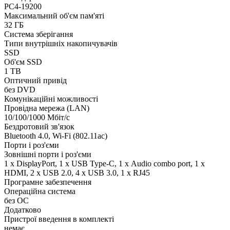
PC4-19200
Максимальний об'єм пам'яті
32 ГБ
Система зберігання
Типи внутрішніх накопичувачів
SSD
Об'єм SSD
1 TB
Оптичний привід
без DVD
Комунікаційні можливості
Провідна мережа (LAN)
10/100/1000 Мбіт/с
Бездротовий зв'язок
Bluetooth 4.0, Wi-Fi (802.11ac)
Порти і роз'єми
Зовнішні порти і роз'єми
1 x DisplayPort, 1 x USB Type-C, 1 х Audio combo port, 1 х
HDMI, 2 x USB 2.0, 4 x USB 3.0, 1 x RJ45
Програмне забезпечення
Операційна система
без ОС
Додатково
Пристрої введення в комплекті
немає