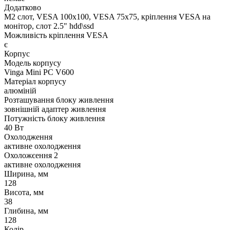
Додатково
M2 слот, VESA 100x100, VESA 75x75, кріплення VESA на
монітор, слот 2.5" hdd\ssd
Можливість кріплення VESA
є
Корпус
Модель корпусу
Vinga Mini PC V600
Матеріал корпусу
алюміній
Розташування блоку живлення
зовнішній адаптер живлення
Потужність блоку живлення
40 Вт
Охолодження
активне охолодження
Охоложєення 2
активне охолодження
Ширина, мм
128
Висота, мм
38
Глибина, мм
128
Колір