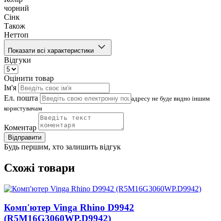
чорний
Сінк
Також
Неттоп
Показати всі характеристики
Відгуки
Оцінити товар
Ім'я
Ел. пошта
адресу не буде видно іншим
користувачам
Коментар
Відправити
Будь першим, хто залишить відгук
Схожі товари
Комп'ютер Vinga Rhino D9942
(R5M16G3060WP.D9942)