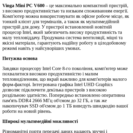
Vinga Mini PC V600
– це максимально компактний пристрій,
з високою продуктивністью та низьким споживанням енергії.
Комп'ютер можна використовувати як офісне робоче місце, як
тонкий клієнт для терміналів, а також як мультимедійний
пристрій для дому. У пристрої встановлений новітній
процесор Intel, який забезпечить високу продуктивність та
малу тепловіддачу. Продумана система вентиляції, міцні та
якісні матеріали, гарантують надійну роботу в цілодобовому
режимі навіть у найсуворіших умовах.
Потужна основа
Завдяки процесору Intel Core 8-го покоління, комп'ютер може
похвалитися високою продуктивністю і малим
тепловиділенням, що вкрай важливо для комп'ютерів малого
форм-факторі. Інтегрована графіка Intel UHD Graphics
дозволяє підключити декілька пристроїв з високою
роздільною здатністю. Попередньо встановлено оперативна
пам'ять DDR4 2666 МГц об'ємом до 32 ГБ, а так же
накопичувач SSD об'ємом до 1 ТБ виведуть швидкодію вашої
роботи на новий рівень.
Широкі мультимедійні можливості
Різноманітні порти передачі даних надають зручні і