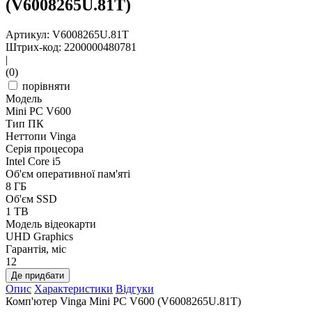
(V6008265U.81T)
Артикул: V6008265U.81T
Штрих-код: 2200000480781
|
(0)
порівняти
Модель
Mini PC V600
Тип ПК
Неттопи Vinga
Серія процесора
Intel Core i5
Об'єм оперативної пам'яті
8 ГБ
Об'єм SSD
1 TB
Модель відеокарти
UHD Graphics
Гарантія, міс
12
Де придбати
Опис
Характеристики
Відгуки
Комп'ютер Vinga Mini PC V600 (V6008265U.81T)