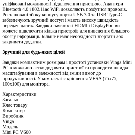
уніфіковані можливості підключення пристрою. Адаптери
Bluetooth 4.0 і 802.11ac WiFi дозволяють позбутися проводів.
Розташовані збоку корпусу порти USB 3.0 та USB Type-C
забезпечують зручний доступ і мають високу швидкість
передачі даних. Завдяки наявності HDMI і DisplayPort ви
можете підключити кілька пристроїв для виведення більшого
обсягу інформації. Більше немає необхідності згортати або
закривати додатки.
Зручний для будь-яких цілей
Завдяки компактним розмірам і простоті установки Vinga Mini
PC в можливо легко додавати пристрої та проводити швидке
масштабування в залежності від зміни вимог до
продуктивності. У комплекті є кріплення VESA (75х75,
100х100) для монітора.
Характеристики
Загальні
Клас товару
Комп'ютер
Виробник
Vinga
Модель
Mini PC V600