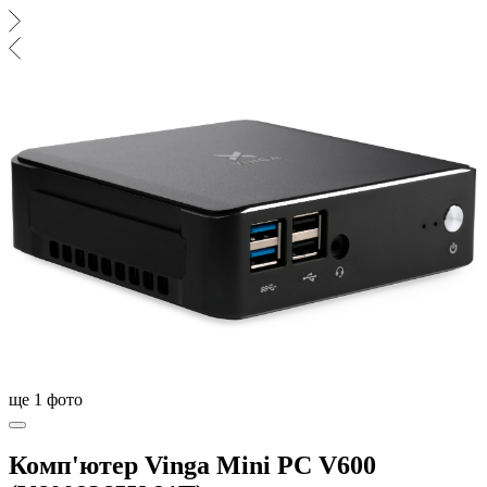
ще
1
фото
Комп'ютер Vinga Mini PC V600