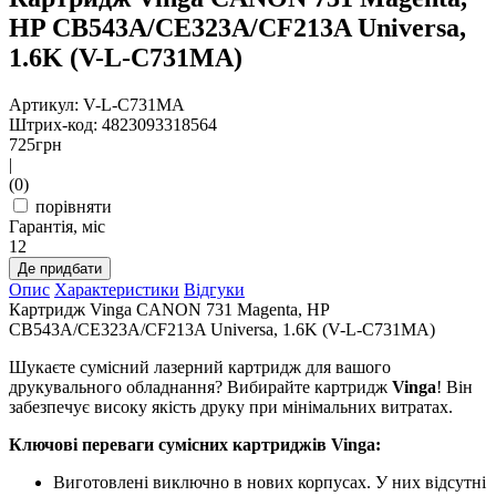
HP CB543A/CE323A/CF213A Universa,
1.6K (V-L-C731MA)
Артикул: V-L-C731MA
Штрих-код: 4823093318564
725
грн
|
(0)
порівняти
Гарантія, міс
12
Де придбати
Опис
Характеристики
Відгуки
Картридж Vinga CANON 731 Magenta, HP
CB543A/CE323A/CF213A Universa, 1.6K (V-L-C731MA)
Шукаєте сумісний лазерний картридж для вашого
друкувального обладнання? Вибирайте картридж
Vinga
! Він
забезпечує високу якість друку при мінімальних витратах.
Ключові переваги сумісних картриджів Vinga:
Виготовлені виключно в нових корпусах. У них відсутні