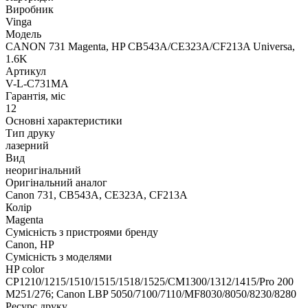
Виробник
Vinga
Модель
CANON 731 Magenta, HP CB543A/CE323A/CF213A Universa,
1.6K
Артикул
V-L-C731MA
Гарантія, міс
12
Основні характеристики
Тип друку
лазерний
Вид
неоригінальний
Оригінальний аналог
Canon 731, CB543A, CE323A, CF213A
Колір
Magenta
Сумісність з пристроями бренду
Canon, HP
Сумісність з моделями
HP color
CP1210/1215/1510/1515/1518/1525/CM1300/1312/1415/Pro 200
M251/276; Canon LBP 5050/7100/7110/MF8030/8050/8230/8280
Ресурс друку