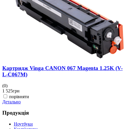
(
3
Д
Картридж Vinga CANON 067 Magenta 1.25K (V-
L-C067M)
(0)
1 525
грн
порівняти
Детально
Продукція
Ноутбуки