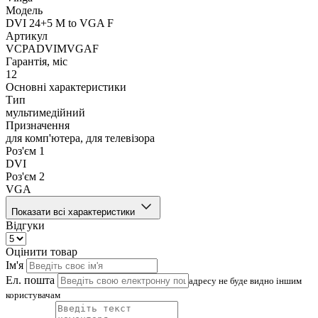
Модель
DVI 24+5 M to VGA F
Артикул
VCPADVIMVGAF
Гарантія, міс
12
Основні характеристики
Тип
мультимедійний
Призначення
для комп'ютера, для телевізора
Роз'єм 1
DVI
Роз'єм 2
VGA
Показати всі характеристики
Відгуки
Оцінити товар
Ім'я
Ел. пошта
адресу не буде видно іншим
користувачам