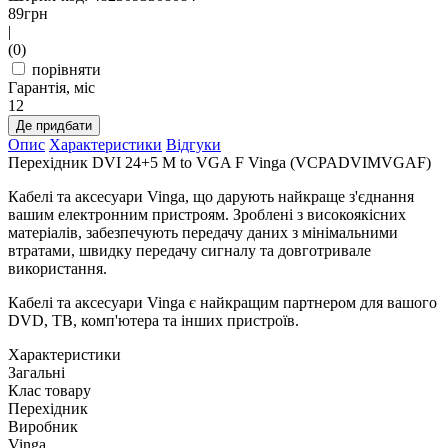
89
грн
|
(0)
порівняти
Гарантія, міс
12
Де придбати
Опис
Характеристики
Відгуки
Перехідник DVI 24+5 M to VGA F Vinga (VCPADVIMVGAF)
Кабелі та аксесуари Vinga, що дарують найкраще з'єднання
вашим електронним пристроям. Зроблені з високоякісних
матеріалів, забезпечують передачу даних з мінімальними
втратами, швидку передачу сигналу та довготривале
використання.
Кабелі та аксесуари Vinga є найкращим партнером для вашого
DVD, TB, комп'ютера та інших пристроїв.
Характеристики
Загальні
Клас товару
Перехідник
Виробник
Vinga