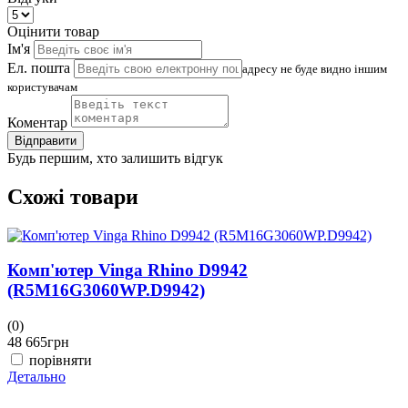
Оцінити товар
Ім'я
Ел. пошта
адресу не буде видно іншим
користувачам
Коментар
Відправити
Будь першим, хто залишить відгук
Схожі товари
Комп'ютер Vinga Rhino D9942
(R5M16G3060WP.D9942)
(0)
(
48 665
грн
4
порівняти
Детально
Д