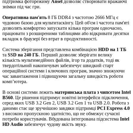
підтримка фоторежиму
Ansel
дозволяє створювати вражаючі
знімки під час гри.
Оперативна пам'ять
8 ГБ DDR4 з частотою 2666 МГц є
чудовою базою для мультитаскінгу. Цей об'єм і частота пам'яті
дозволять комфортно запускати кілька програм одночасно,
працювати з розширеними таблицями або відкривати десятки
вкладок в браузері без втрат в продуктивності.
Система зберігання представлена комбінацією
HDD на 1 ТБ
та
SSD на 240 ГБ
. Перший дозволяє зберігати велику
кількість мультимедійних файлів, ігор та додатків, тоді як
твердотільний накопичувач забезпечує швидкий старт
операційної системи і ключових програм, значно знижуючи
час завантаження і підвищуючи загальну швидкість роботи
комп’ютера.
В основі системи лежить
материнська плата з чипсетом Intel
B560
. Це рішення підтримує новітні інтерфейси підключення,
серед яких USB 3.2 Gen 2, USB 3.2 Gen 1 та USB 2.0. Робота з
даними стає ще зручнішою завдяки підтримці
PCI Express 4.0
з високою пропускною здатністю, що не обмежує сучасні
потреби користувачів. Вбудована інтегрована підсистема
Intel
HD Audio
забезпечує чудову якість звуку.