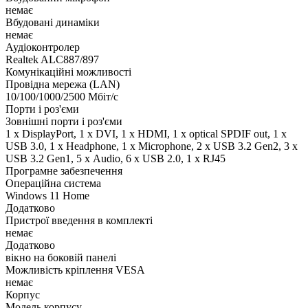
немає
Вбудовані динаміки
немає
Аудіоконтролер
Realtek ALC887/897
Комунікаційні можливості
Провідна мережа (LAN)
10/100/1000/2500 Мбіт/с
Порти і роз'єми
Зовнішні порти і роз'єми
1 x DisplayPort, 1 x DVI, 1 x HDMI, 1 x optical SPDIF out, 1 x
USB 3.0, 1 x Нeadphone, 1 х Microphone, 2 x USB 3.2 Gen2, 3 x
USB 3.2 Gen1, 5 х Audio, 6 x USB 2.0, 1 x RJ45
Програмне забезпечення
Операційна система
Windows 11 Home
Додатково
Пристрої введення в комплекті
немає
Додатково
вікно на боковій панелі
Можливість кріплення VESA
немає
Корпус
Модель корпусу