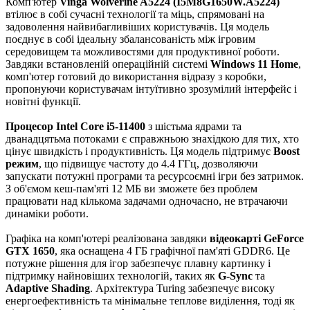
Комп'ютер
Vinga Wolverine A5224 (I5M8G1650W.A5224)
втілює в собі сучасні технології та міць, спрямовані на
задоволення найвибагливіших користувачів. Ця модель
поєднує в собі ідеальну збалансованість між ігровим
середовищем та можливостями для продуктивної роботи.
Завдяки встановленій операційній системі
Windows 11 Home
,
комп'ютер готовий до використання відразу з коробки,
пропонуючи користувачам інтуїтивно зрозумілий інтерфейс і
новітні функції.
Процесор Intel Core i5-11400
з шістьма ядрами та
дванадцятьма потоками є справжньою знахідкою для тих, хто
цінує швидкість і продуктивність. Ця модель підтримує
Boost
режим
, що підвищує частоту до 4.4 ГГц, дозволяючи
запускати потужні програми та ресурсоємні ігри без затримок.
З об'ємом кеш-пам'яті 12 МБ ви зможете без проблем
працювати над кількома задачами одночасно, не втрачаючи
динаміки роботи.
Графіка на комп'ютері реалізована завдяки
відеокарті GeForce
GTX 1650
, яка оснащена 4 ГБ графічної пам'яті GDDR6. Це
потужне рішення для ігор забезпечує плавну картинку і
підтримку найновіших технологій, таких як
G-Sync
та
Adaptive Shading
. Архітектура Turing забезпечує високу
енергоефективність та мінімальне теплове виділення, тоді як