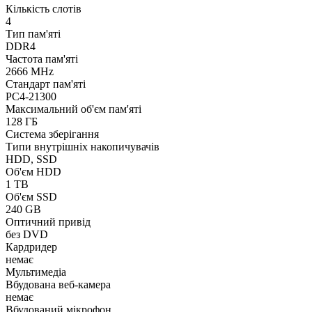
Кількість слотів
4
Тип пам'яті
DDR4
Частота пам'яті
2666 MHz
Стандарт пам'яті
PC4-21300
Максимальний об'єм пам'яті
128 ГБ
Система зберігання
Типи внутрішніх накопичувачів
HDD, SSD
Об'єм HDD
1 TB
Об'єм SSD
240 GB
Оптичний привід
без DVD
Кардридер
немає
Мультимедіа
Вбудована веб-камера
немає
Вбудований мікрофон