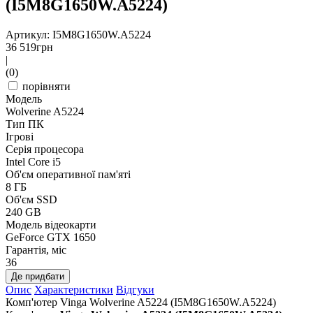
(I5M8G1650W.A5224)
Артикул: I5M8G1650W.A5224
36 519
грн
|
(0)
порівняти
Модель
Wolverine A5224
Тип ПК
Ігрові
Серія процесора
Intel Core i5
Об'єм оперативної пам'яті
8 ГБ
Об'єм SSD
240 GB
Модель відеокарти
GeForce GTX 1650
Гарантія, міс
36
Де придбати
Опис
Характеристики
Відгуки
Комп'ютер Vinga Wolverine A5224 (I5M8G1650W.A5224)