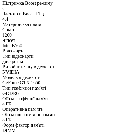
Підтримка Boost режиму
є
Частота в Boost, ГГц
4.4
Материнська плата
Сокет
1200
Чіпсет
Intel B560
Відеокарта
Тип відеокарти
дискретна
Виробник чіпу відеокарти
NVIDIA
Модель відеокарти
GeForce GTX 1650
Тип графічної пам'яті
GDDR6
Об'єм графічної пам'яті
4 ГБ
Оперативна пам'ять
Об'єм оперативної пам'яті
8 ГБ
Форм-фактор пам'яті
DIMM