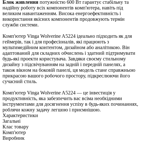
Блок живлення
потужністю 600 Вт гарантує стабільну та
надійну роботу всіх компонентів комп'ютера, навіть під
великим навантаженням. Висока енергоефективність і
використання якісних компонентів продовжують термін
служби системи.
Комп'ютер Vinga Wolverine A5224 ідеально підходить як для
геймерів, так і для професіоналів, які працюють з
мультимедійним контентом, дизайном або аналітикою. Він
адаптований для складних обчислень і здатний підтримувати
будь-які проекти користувача. Завдяки своєму стильному
дизайну з підсвічуванням на задній і передній панелях, а
також вікном на боковій панелі, ця модель стане справжньою
прикрасою вашого робочого простору, підкреслюючи його
сучасний стиль.
Комп'ютер Vinga Wolverine A5224 — це інвестиція у
продуктивність, яка забезпечить вас всіма необхідними
інструментами для досягнення успіху в будь-яких починаннях,
роблячи кожну задачу легшою і приємнішою.
Характеристики
Загальні
Клас товару
Комп'ютер
Виробник