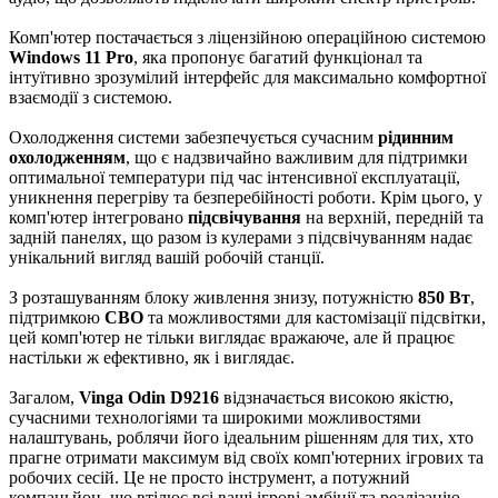
Комп'ютер постачається з ліцензійною операційною системою
Windows 11 Pro
, яка пропонує багатий функціонал та
інтуїтивно зрозумілий інтерфейс для максимально комфортної
взаємодії з системою.
Охолодження системи забезпечується сучасним
рідинним
охолодженням
, що є надзвичайно важливим для підтримки
оптимальної температури під час інтенсивної експлуатації,
уникнення перегріву та безперебійності роботи. Крім цього, у
комп'ютер інтегровано
підсвічування
на верхній, передній та
задній панелях, що разом із кулерами з підсвічуванням надає
унікальний вигляд вашій робочій станції.
З розташуванням блоку живлення знизу, потужністю
850 Вт
,
підтримкою
СВО
та можливостями для кастомізації підсвітки,
цей комп'ютер не тільки виглядає вражаюче, але й працює
настільки ж ефективно, як і виглядає.
Загалом,
Vinga Odin D9216
відзначається високою якістю,
сучасними технологіями та широкими можливостями
налаштувань, роблячи його ідеальним рішенням для тих, хто
прагне отримати максимум від своїх комп'ютерних ігрових та
робочих сесій. Це не просто інструмент, а потужний
компаньйон, що втілює всі ваші ігрові амбіції та реалізацію