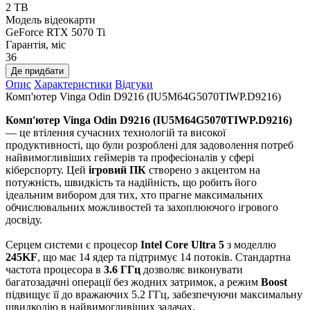
2 TB
Модель відеокарти
GeForce RTX 5070 Ti
Гарантія, міс
36
Де придбати
Опис
Характеристики
Відгуки
Комп'ютер Vinga Odin D9216 (IU5M64G5070TIWP.D9216)
Комп'ютер Vinga Odin D9216 (IU5M64G5070TIWP.D9216)
— це втілення сучасних технологій та високої
продуктивності, що були розроблені для задоволення потреб
найвимогливіших геймерів та професіоналів у сфері
кіберспорту. Цей
ігровий ПК
створено з акцентом на
потужність, швидкість та надійність, що робить його
ідеальним вибором для тих, хто прагне максимальних
обчислювальних можливостей та захоплюючого ігрового
досвіду.
Серцем системи є процесор
Intel Core Ultra 5
з моделлю
245KF
, що має 14 ядер та підтримує 14 потоків. Стандартна
частота процесора в
3.6 ГГц
дозволяє виконувати
багатозадачні операції без жодних затримок, а режим
Boost
підвищує її до вражаючих 5.2 ГГц, забезпечуючи максимальну
швидкодію в найвимогливіших задачах.