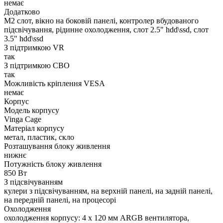
немає
Додатково
M2 слот, вікно на боковій панелі, контролер вбудованого
підсвічування, рідинне охолодження, слот 2.5" hdd\ssd, слот
3.5" hdd\ssd
З підтримкою VR
так
З підтримкою СВО
так
Можливість кріплення VESA
немає
Корпус
Модель корпусу
Vinga Cage
Матеріал корпусу
метал, пластик, скло
Розташування блоку живлення
нижнє
Потужність блоку живлення
850 Вт
З підсвічуванням
кулери з підсвічуванням, на верхній панелі, на задній панелі,
на передній панелі, на процесорі
Охолодження
охолодження корпусу: 4 x 120 мм ARGB вентилятора,