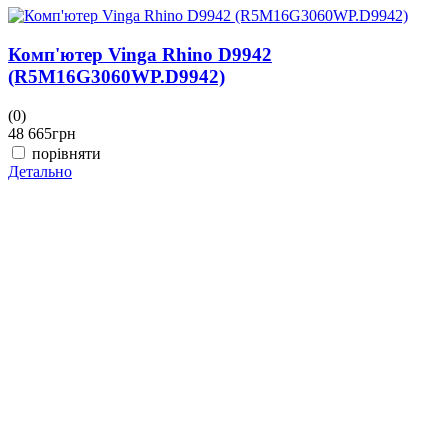
Комп'ютер Vinga Rhino D9942
(R5M16G3060WP.D9942)
(0)
(
48 665
грн
4
порівняти
Детально
Д