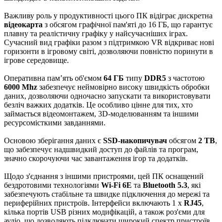
Важливу роль у продуктивності цього ПК відіграє дискретна
відеокарта
з обсягом графічної пам'яті до 16 ГБ, що гарантує
плавну та реалістичну графіку у найсучасніших іграх.
Сучасний вид графіки разом з підтримкою VR відкриває нові
горизонти в ігровому світі, дозволяючи повністю поринути в
ігрове середовище.
Оперативна пам’ять об'ємом
64 ГБ
типу
DDR5
з частотою
6000 Mhz
забезпечує неймовірно високу швидкість обробки
даних, дозволяючи одночасно запускати та використовувати
безліч важких додатків. Це особливо цінне для тих, хто
займається відеомонтажем, 3D-моделюванням та іншими
ресурсомісткими завданнями.
Основою зберігання даних є
SSD-накопичувач
обсягом
2 TB
,
що забезпечує надшвидкий доступ до файлів та програм,
значно скорочуючи час завантаження ігор та додатків.
Щодо з'єднання з іншими пристроями, цей ПК оснащений
бездротовими технологіями
Wi-Fi 6E
та
Bluetooth 5.3
, які
забезпечують стабільне та швидке підключення до мережі та
периферійних пристроїв. Інтерфейси включають 1 x
RJ45
,
кілька портів USB різних модифікацій, а також роз'єми для
аудіо, що дозволяють підключати широкий спектр пристроїв.