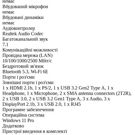
немає
Вбудований мікрофон
немає
Вбудовані динаміки
немає
Аудіоконтролер
Realtek Audio Codec
Багатоканальний звук
7.1
Комунікаційні можливості
Провідна мережа (LAN)
10/100/1000/2500 Мбіт/с
Бездротовий зв'язок
Bluetooth 5.3, Wi-Fi 6E
Порти і роз'єми
Зовнішні порти і роз'єми
1 x HDMI 2.1b, 1 x PS/2, 1 x USB 3.2 Gen2 Type А, 1 x
Нeadphone, 1 х Microphone, 2 x SMA antenna connectors (2T2R),
2 x USB 3.0, 2 x USB 3.2 Gen1 Type A, 3 x Audio, 3 x
DisplayPort 2.1b, 3 x USB 2.0, 1 x RJ45
Програмне забезпечення
Операційна система
Windows 11 Pro
Додатково
Пристрої введення в комплекті