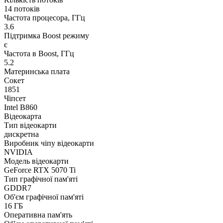
14 потоків
Частота процесора, ГГц
3.6
Підтримка Boost режиму
є
Частота в Boost, ГГц
5.2
Материнська плата
Сокет
1851
Чіпсет
Intel B860
Відеокарта
Тип відеокарти
дискретна
Виробник чіпу відеокарти
NVIDIA
Модель відеокарти
GeForce RTX 5070 Ti
Тип графічної пам'яті
GDDR7
Об'єм графічної пам'яті
16 ГБ
Оперативна пам'ять