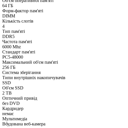
Об'єм оперативної пам'яті
64 ГБ
Форм-фактор пам'яті
DIMM
Кількість слотів
4
Тип пам'яті
DDR5
Частота пам'яті
6000 Mhz
Стандарт пам'яті
PC5-48000
Максимальний об'єм пам'яті
256 ГБ
Система зберігання
Типи внутрішніх накопичувачів
SSD
Об'єм SSD
2 TB
Оптичний привід
без DVD
Кардридер
немає
Мультимедіа
Вбудована веб-камера