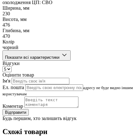
охолодження ЦП: СВО
Ширина, мм
230
Висота, мм
476
Глибина, мм
470
Колір
чорний
Показати всі характеристики
Відгуки
Оцінити товар
Ім'я
Ел. пошта
адресу не буде видно іншим
користувачам
Коментар
Відправити
Будь першим, хто залишить відгук
Схожі товари