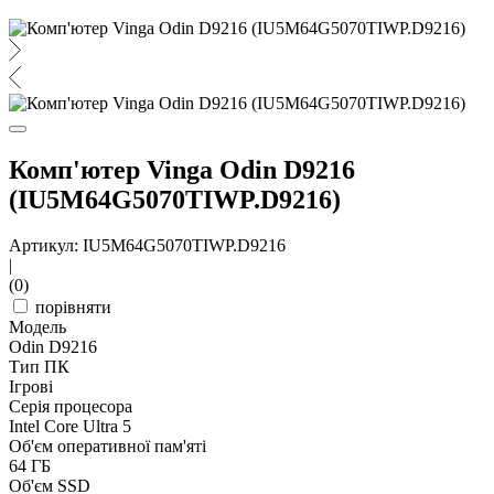
Комп'ютер Vinga Odin D9216
(IU5M64G5070TIWP.D9216)
Артикул: IU5M64G5070TIWP.D9216
|
(0)
порівняти
Модель
Odin D9216
Тип ПК
Ігрові
Серія процесора
Intel Core Ultra 5
Об'єм оперативної пам'яті
64 ГБ
Об'єм SSD