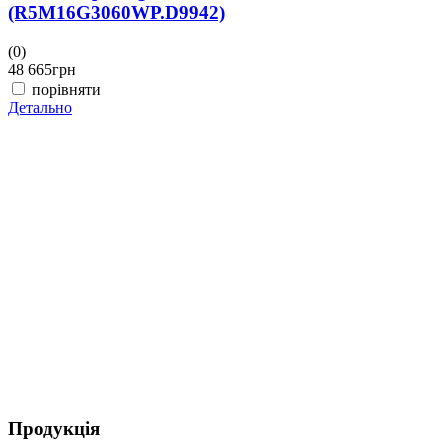
(R5M16G3060WP.D9942)
(0)
(
48 665
грн
4
порівняти
Детально
Д
Продукція