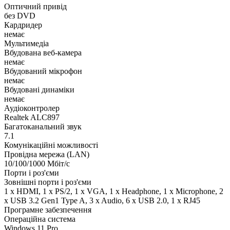
Оптичний привід
без DVD
Кардридер
немає
Мультимедіа
Вбудована веб-камера
немає
Вбудований мікрофон
немає
Вбудовані динаміки
немає
Аудіоконтролер
Realtek ALC897
Багатоканальний звук
7.1
Комунікаційні можливості
Провідна мережа (LAN)
10/100/1000 Мбіт/с
Порти і роз'єми
Зовнішні порти і роз'єми
1 x HDMI, 1 x PS/2, 1 x VGA, 1 x Нeadphone, 1 х Microphone, 2
x USB 3.2 Gen1 Type A, 3 x Audio, 6 x USB 2.0, 1 x RJ45
Програмне забезпечення
Операційна система
Windows 11 Pro