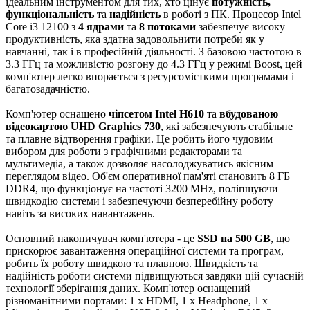
ідеальним інструментом для тих, хто цінує
потужність,
функціональність
та
надійність
в роботі з ПК. Процесор Intel
Core i3 12100 з
4 ядрами
та
8 потоками
забезпечує високу
продуктивність, яка здатна задовольнити потреби як у
навчанні, так і в професійній діяльності. З базовою частотою в
3.3 ГГц та можливістю розгону до 4.3 ГГц у режимі Boost, цей
комп'ютер легко впорається з ресурсомісткими програмами і
багатозадачністю.
Комп'ютер оснащено
чіпсетом Intel H610
та
вбудованою
відеокартою UHD Graphics 730
, які забезпечують стабільне
та плавне відтворення графіки. Це робить його чудовим
вибором для роботи з графічними редакторами та
мультимедіа, а також дозволяє насолоджуватись якісним
переглядом відео. Об'єм оперативної пам'яті становить 8 ГБ
DDR4, що функціонує на частоті 3200 MHz, поліпшуючи
швидкодію системи і забезпечуючи безперебійну роботу
навіть за високих навантажень.
Основний накопичувач комп'ютера - це
SSD на 500 GB
, що
прискорює завантаження операційної системи та програм,
робить їх роботу швидкою та плавною. Швидкість та
надійність роботи системи підвищуються завдяки цій сучасній
технології зберігання даних. Комп'ютер оснащений
різноманітними портами: 1 x HDMI, 1 x Нeadphone, 1 x