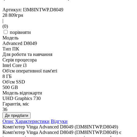
Артикул: I3M8INTWP.D8049
28 809
грн
|
(0)
порівняти
Модель
Advanced D8049
Тип ПК
Для роботи та навчання
Серія процесора
Intel Core i3
Об'єм оперативної пам'яті
8 ГБ
Об'єм SSD
500 GB
Модель відеокарти
UHD Graphics 730
Гарантія, міс
36
Де придбати
Опис
Характеристики
Відгуки
Комп'ютер Vinga Advanced D8049 (I3M8INTWP.D8049)
Комп'ютер Vinga Advanced D8049 (I3M8INTWP.D8049) є