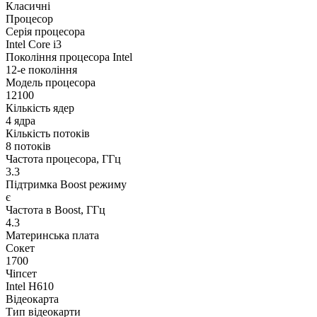
Класичні
Процесор
Серія процесора
Intel Core i3
Покоління процесора Intel
12-е покоління
Модель процесора
12100
Кількість ядер
4 ядра
Кількість потоків
8 потоків
Частота процесора, ГГц
3.3
Підтримка Boost режиму
є
Частота в Boost, ГГц
4.3
Материнська плата
Сокет
1700
Чіпсет
Intel H610
Відеокарта
Тип відеокарти