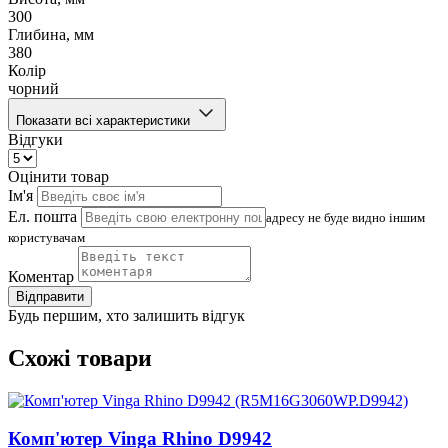
300
Глибина, мм
380
Колір
чорний
Показати всі характеристики
Відгуки
Оцінити товар
Ім'я
Ел. пошта
адресу не буде видно іншим
користувачам
Коментар
Відправити
Будь першим, хто залишить відгук
Схожі товари
Комп'ютер Vinga Rhino D9942