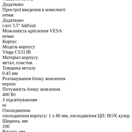
Додатково
Пристрої введення в комплекті
немає
Додатково
слот 3.5" hdd\ssd
Можливість кріплення VESA
немає
Корпус
Модель корпусу
Vinga CS313B
Матеріал корпусу
метал, пластик
Товщина металу
0.45 мм
Розташування блоку живлення
верхнє
Потужність блоку живлення
400 Вт
З підсвічуванням
ні
Охолодження
охолодження корпусу: 1 x 80 мм, охолодження ЦП: BOX кулер
Ширина, мм
100
Висота, мм