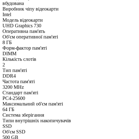
вбудована
Виробник чіпу відеокарти
Intel
Модель відеокарти
UHD Graphics 730
Оперативна пам'ять
Об'єм оперативної пам'яті
8 ГБ
Форм-фактор пам'яті
DIMM
Кількість слотів
2
Тип пам'яті
DDR4
Частота пам'яті
3200 MHz
Стандарт пам'яті
PC4-25600
Максимальний об'єм пам'яті
64 ГБ
Система зберігання
Типи внутрішніх накопичувачів
SSD
Об'єм SSD
500 GB