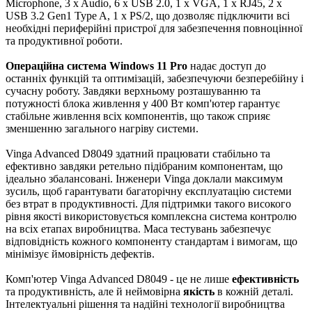
Microphone, 3 x Audio, 6 x USB 2.0, 1 x VGA, 1 x RJ45, 2 x
USB 3.2 Gen1 Type A, 1 x PS/2, що дозволяє підключити всі
необхідні периферійні пристрої для забезпечення повноцінної
та продуктивної роботи.
Операційна система Windows 11 Pro
надає доступ до
останніх функцій та оптимізацій, забезпечуючи безперебійну і
сучасну роботу. Завдяки верхньому розташуванню та
потужності блока живлення у 400 Вт комп'ютер гарантує
стабільне живлення всіх компонентів, що також сприяє
зменшенню загального нагріву системи.
Vinga Advanced D8049 здатний працювати стабільно та
ефективно завдяки ретельно підібраним компонентам, що
ідеально збалансовані. Інженери Vinga доклали максимум
зусиль, щоб гарантувати багаторічну експлуатацію системи
без втрат в продуктивності. Для підтримки такого високого
рівня якості використовується комплексна система контролю
на всіх етапах виробництва. Маса тестувань забезпечує
відповідність кожного компоненту стандартам і вимогам, що
мінімізує ймовірність дефектів.
Комп'ютер Vinga Advanced D8049 - це не лише
ефективність
та продуктивність, але й неймовірна
якість
в кожній деталі.
Інтелектуальні рішення та надійні технології виробництва