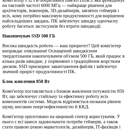
Комп'ютер з 32 ГБ оперативної пам'яті DDR5, яка функціонує
на тактовій частоті 6000 МГц — найкраще рішення для
архітекторів, інженерів, 3D-дизайнерів, завзятих геймерів і
всіх, кому потрібно максимум продуктивності для вирішення
найскладніших завдань. ПК забезпечує швидку одночасну
роботу багатьох застосунків без втрати швидкодії.
Накопичувач SSD 500 ГБ
Висока швидкість роботи — ваш пріоритет? Цей комп'ютер
виправдає очікування! Оснащений швидкісним
твердотільним накопичувачем об'ємом 500 ГБ, який працює в
кілька разів швидше, у порівнянні з традиційним жорстким
диском. SSD прискорює завантаження файлів і забезпечує
значний приріст продуктивності ПК.
Блок живлення 850 Вт
Комп'ютер поставляється з блоком живлення потужністю 850
Вт, що забезпечує стабільну та ефективну роботу всіх
компонентів системи. Модель відрізняється низьким рівнем
шуму, високою енергоефективністю й ККД.
Комп'ютер орієнтовано на широкий спектр користувачів. У
нього є всі шанси задовольнити потреби геймерів, а також
стати правою рукою маркетологів, дизайнерів, IT-фахівців і