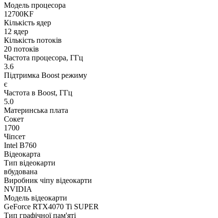
Модель процесора
12700KF
Кількість ядер
12 ядер
Кількість потоків
20 потоків
Частота процесора, ГГц
3.6
Підтримка Boost режиму
є
Частота в Boost, ГГц
5.0
Материнська плата
Сокет
1700
Чіпсет
Intel B760
Відеокарта
Тип відеокарти
вбудована
Виробник чіпу відеокарти
NVIDIA
Модель відеокарти
GeForce RTX4070 Ti SUPER
Тип графічної пам'яті