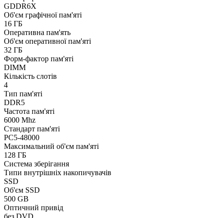
GDDR6X
Об'єм графічної пам'яті
16 ГБ
Оперативна пам'ять
Об'єм оперативної пам'яті
32 ГБ
Форм-фактор пам'яті
DIMM
Кількість слотів
4
Тип пам'яті
DDR5
Частота пам'яті
6000 Mhz
Стандарт пам'яті
PC5-48000
Максимальний об'єм пам'яті
128 ГБ
Система зберігання
Типи внутрішніх накопичувачів
SSD
Об'єм SSD
500 GB
Оптичний привід
без DVD