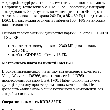
мікроархітектурі реалізовано елементи машинного навчання.
Наприклад, технологія NVIDIA DLSS 3 забезпечує найкраще
згладжування. Як результат, ви можете дивитися 4К відео з
частотою оновлення екрана 240 Гц, а 8К - 60 Гц із підтримкою
DSC. В іграх можна отримати стабільні 100+ FPS на високих
налаштуваннях.
Основні характеристики дискретної картки GeForce RTX 4070
Ti SUPER:
частота за замовчуванням – 2340 МГц; максимальна –
2610 МГц;
пам'ять GDDR6X об'ємом 16 ГБ.
Материнська плата на чипсеті Intel B760
В основі материнської плати, яку встановлено в комп'ютер
Vinga Wolverine D8366, лежить чипсет Intel B760 з
процесорним роз'ємом LGA 1700. Набір логіки підтримує
функцію розгону процесора та інших компонентів. Це
дозволить «вичавити» більше потужності з компонентів без
апгрейда системи.
Оперативна пам'ять DDR5 32 ГБ