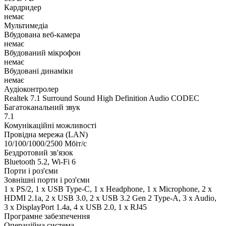
Кардридер
немає
Мультимедіа
Вбудована веб-камера
немає
Вбудований мікрофон
немає
Вбудовані динаміки
немає
Аудіоконтролер
Realtek 7.1 Surround Sound High Definition Audio CODEC
Багатоканальний звук
7.1
Комунікаційні можливості
Провідна мережа (LAN)
10/100/1000/2500 Мбіт/с
Бездротовий зв'язок
Bluetooth 5.2, Wi-Fi 6
Порти і роз'єми
Зовнішні порти і роз'єми
1 x PS/2, 1 x USB Type-C, 1 x Нeadphone, 1 х Microphone, 2 x
HDMI 2.1a, 2 x USB 3.0, 2 x USB 3.2 Gen 2 Type-A, 3 x Audio,
3 x DisplayPort 1.4a, 4 x USB 2.0, 1 x RJ45
Програмне забезпечення
Операційна система