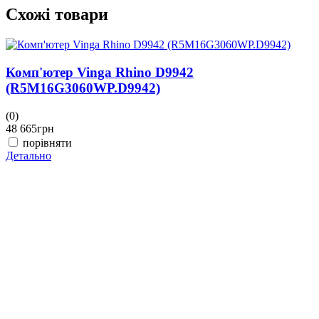
Схожі товари
Комп'ютер Vinga Rhino D9942
(R5M16G3060WP.D9942)
(0)
(
48 665
грн
4
порівняти
Детально
Д