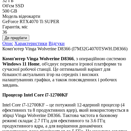
32 ГБ
Об'єм SSD
500 GB
Модель відеокарти
GeForce RTX4070 Ti SUPER
Гарантія, міс
36
Де придбати
Опис
Характеристики
Відгуки
Комп'ютер Vinga Wolverine D8366 (I7M32G4070TSWH.D8366)
Комп'ютер Vinga Wolverine D8366
, з операційною системою
Windows 11 Home
, об'єднує переваги ігрової платформи та
сучасної робочої станції. Це оптимальний варіант для
більшості актуальних ігор на середніх і високих
налаштуваннях графіки, а також повсякденних і робочих
завдань.
Процесор Intel Core i7-12700KF
Intel Core i7-12700KF – це потужний 12-ядерний процесор (4
ефективних та 8 продуктивних ядер), який використовується в
збірці Vinga Wolverine D8366. Тактова частота в базовому
режимі складає 2.7 ГГц для ефективного та 3.6 ГГц
продуктивного ядра, а для вирішення динамічних