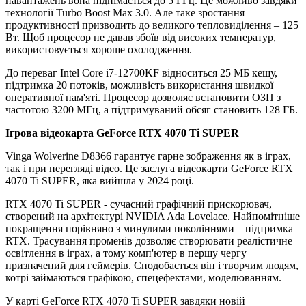
навантажень вона піднімається до 5 ГГц. Це можливо завдяки
технології Turbo Boost Max 3.0. Але таке зростання
продуктивності призводить до великого тепловиділення – 125
Вт. Щоб процесор не давав збоїв від високих температур,
використовується хороше охолодження.
До переваг Intel Core i7-12700KF відноситься 25 МБ кешу,
підтримка 20 потоків, можливість використання швидкої
оперативної пам'яті. Процесор дозволяє встановити ОЗП з
частотою 3200 МГц, а підтримуваний обсяг становить 128 ГБ.
Ігрова відеокарта GeForce RTX 4070 Ti SUPER
Vinga Wolverine D8366 гарантує гарне зображення як в іграх,
так і при перегляді відео. Це заслуга відеокарти GeForce RTX
4070 Ti SUPER, яка вийшла у 2024 році.
RTX 4070 Ti SUPER - сучасний графічний прискорювач,
створений на архітектурі NVIDIA Ada Lovelace. Найпомітніше
покращення порівняно з минулими поколіннями – підтримка
RTX. Трасування променів дозволяє створювати реалістичне
освітлення в іграх, а тому комп'ютер в першу чергу
призначений для геймерів. Сподобається він і творчим людям,
котрі займаються графікою, спецефектами, моделюванням.
У карті GeForce RTX 4070 Ti SUPER завдяки новій