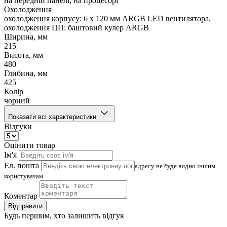
на передній панелі, на процесорі
Охолодження
охолодження корпусу: 6 x 120 мм ARGB LED вентилятора,
охолодження ЦП: баштовий кулер ARGB
Ширина, мм
215
Висота, мм
480
Глибина, мм
425
Колір
чорний
Показати всі характеристики
Відгуки
Оцінити товар
Ім'я
Ел. пошта
адресу не буде видно іншим
користувачам
Коментар
Відправити
Будь першим, хто залишить відгук