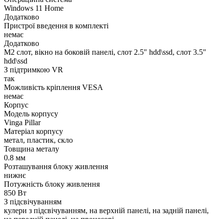
Windows 11 Home
Додатково
Пристрої введення в комплекті
немає
Додатково
M2 слот, вікно на боковій панелі, слот 2.5" hdd\ssd, слот 3.5"
hdd\ssd
З підтримкою VR
так
Можливість кріплення VESA
немає
Корпус
Модель корпусу
Vinga Pillar
Матеріал корпусу
метал, пластик, скло
Товщина металу
0.8 мм
Розташування блоку живлення
нижнє
Потужність блоку живлення
850 Вт
З підсвічуванням
кулери з підсвічуванням, на верхній панелі, на задній панелі,