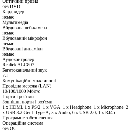
Оптичний привід
без DVD
Кардридер
немає
Мультимедіа
Вбудована веб-камера
немає
Вбудований мікрофон
немає
Вбудовані динаміки
немає
Аудіоконтролер
Realtek ALC897
Багатоканальний звук
7.1
Комунікаційні можливості
Провідна мережа (LAN)
10/100/1000 Мбіт/с
Порти і роз'єми
Зовнішні порти і роз'єми
1 x HDMI, 1 x PS/2, 1 x VGA, 1 x Нeadphone, 1 х Microphone, 2
x USB 3.2 Gen1 Type A, 3 x Audio, 6 x USB 2.0, 1 x RJ45
Програмне забезпечення
Операційна система
без ОС