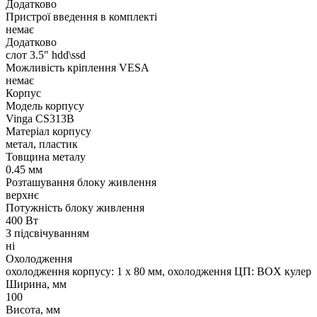
Додатково
Пристрої введення в комплекті
немає
Додатково
слот 3.5" hdd\ssd
Можливість кріплення VESA
немає
Корпус
Модель корпусу
Vinga CS313B
Матеріал корпусу
метал, пластик
Товщина металу
0.45 мм
Розташування блоку живлення
верхнє
Потужність блоку живлення
400 Вт
З підсвічуванням
ні
Охолодження
охолодження корпусу: 1 x 80 мм, охолодження ЦП: BOX кулер
Ширина, мм
100
Висота, мм