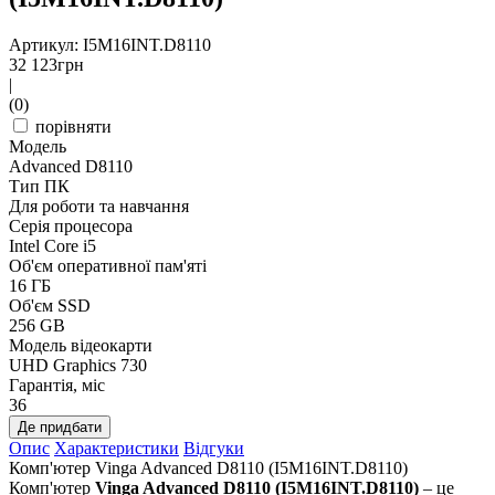
Артикул: I5M16INT.D8110
32 123
грн
|
(0)
порівняти
Модель
Advanced D8110
Тип ПК
Для роботи та навчання
Серія процесора
Intel Core i5
Об'єм оперативної пам'яті
16 ГБ
Об'єм SSD
256 GB
Модель відеокарти
UHD Graphics 730
Гарантія, міс
36
Де придбати
Опис
Характеристики
Відгуки
Комп'ютер Vinga Advanced D8110 (I5M16INT.D8110)
Комп'ютер
Vinga Advanced D8110 (I5M16INT.D8110)
– це