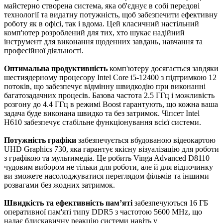
майстерно створена система, яка об'єднує в собі передові
технології та видатну потужність, щоб забезпечити ефективну
роботу як в офісі, так і вдома. Цей класичний настільний
комп'ютер розроблений для тих, хто шукає надійний
інструмент для виконання щоденних завдань, навчання та
професійної діяльності.
Оптимальна продуктивність
комп'ютеру досягається завдяки
шестиядерному процесору Intel Core i5-12400 з підтримкою 12
потоків, що забезпечує відмінну швидкодію при виконанні
багатозадачних процесів. Базова частота 2.5 ГГц і можливість
розгону до 4.4 ГГц в режимі Boost гарантують, що кожна ваша
задача буде виконана швидко та без затримок. Чіпсет Intel
H610 забезпечує стабільне функціонування всієї системи.
Потужність графіки
забезпечується вбудованою відеокартою
UHD Graphics 730, яка гарантує якісну візуалізацію для роботи
з графікою та мультимедіа. Це робить Vinga Advanced D8110
чудовим вибором не тільки для роботи, але й для відпочинку –
ви зможете насолоджуватися переглядом фільмів та іншими
розвагами без жодних затримок.
Швидкість та ефективність пам’яті
забезпечуються 16 ГБ
оперативної пам'яті типу DDR5 з частотою 5600 MHz, що
надає блискавичну реакцію системи навіть у