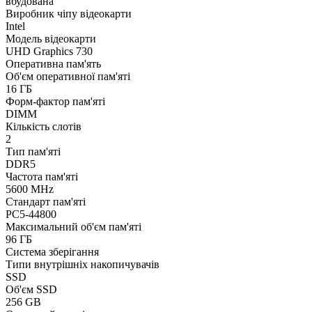
вбудована
Виробник чіпу відеокарти
Intel
Модель відеокарти
UHD Graphics 730
Оперативна пам'ять
Об'єм оперативної пам'яті
16 ГБ
Форм-фактор пам'яті
DIMM
Кількість слотів
2
Тип пам'яті
DDR5
Частота пам'яті
5600 MHz
Стандарт пам'яті
PC5-44800
Максимальний об'єм пам'яті
96 ГБ
Система зберігання
Типи внутрішніх накопичувачів
SSD
Об'єм SSD
256 GB