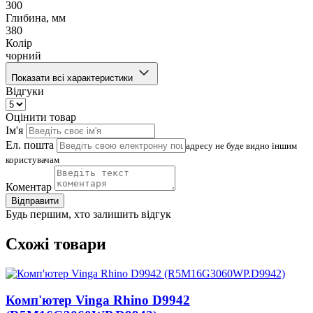
300
Глибина, мм
380
Колір
чорний
Показати всі характеристики
Відгуки
Оцінити товар
Ім'я
Ел. пошта
адресу не буде видно іншим
користувачам
Коментар
Відправити
Будь першим, хто залишить відгук
Схожі товари
Комп'ютер Vinga Rhino D9942