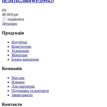
(R5M16G3060WP.D9942)
(0)
(
48 665
грн
4
порівняти
Детально
Д
Продукція
Ноутбуки
Комп'ютери
Телевізори
Монітори
Блоки живлення
Компанія
Про нас
Новини
Для партнерів
Підтримка та контакти
Завантажити
Контакти