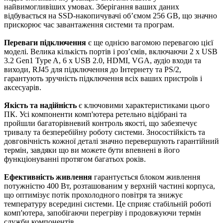
найвимогливіших умовах. Зберігання ваших даних
відбувається на SSD-накопичувачі об’ємом 256 GB, що значно
прискорює час завантаження системи та програм.
Переваги підключення
є ще однією вагомою перевагою цієї
моделі. Велика кількість портів і роз’ємів, включаючи 2 x USB
3.2 Gen1 Type A, 6 x USB 2.0, HDMI, VGA, аудіо входи та
виходи, RJ45 для підключення до Інтернету та PS/2,
гарантують зручність підключення всіх ваших пристроїв і
аксесуарів.
Якість та надійність
є ключовими характеристиками цього
ПК. Усі компоненти комп'ютера ретельно відібрані та
пройшли багаторівневий контроль якості, що забезпечує
тривалу та безперебійну роботу системи. Зносостійкість та
довговічність кожної деталі значно перевершують гарантійний
термін, завдяки що ви можете бути впевнені в його
функціонуванні протягом багатьох років.
Ефективність живлення
гарантується блоком живлення
потужністю 400 Вт, розташованим у верхній частині корпуса,
що оптимізує потік прохолодного повітря та знижує
температуру всередині системи. Це сприяє стабільній роботі
комп'ютера, запобігаючи перегріву і продовжуючи термін
служби компонентів.