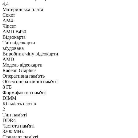
4.4
Материнська плата
Сокет
AM4
Чіпсет
AMD B450
Відеокарта
Тип відеокарти
вбудована
Виробник чіпу відеокарти
AMD
Модель відеокарти
Radeon Graphics
Оперативна пам'ять
Об'єм оперативної пам'яті
8 ГБ
Форм-фактор пам'яті
DIMM
Кількість слотів
2
Тип пам'яті
DDR4
Частота пам'яті
3200 MHz
Стандарт пам'яті