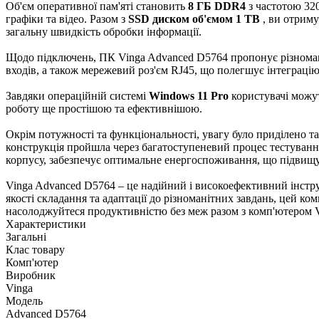
Об'єм оперативної пам'яті становить
8 ГБ DDR4
з частотою 32
графіки та відео. Разом з
SSD диском об'ємом 1 TB
, ви отриму
загальну швидкість обробки інформації.
Щодо підключень, ПК Vinga Advanced D5764 пропонує різнома
входів, а також мережевий роз'єм RJ45, що полегшує інтеграці
Завдяки операційній системі
Windows 11 Pro
користувачі можу
роботу ще простішою та ефективнішою.
Окрім потужності та функціональності, увагу було приділено та
конструкція пройшла через багатоступеневий процес тестування
корпусу, забезпечує оптимальне енергоспоживання, що підвищу
Vinga Advanced D5764 – це надійний і високоефективний інстру
якості складання та адаптації до різноманітних завдань, цей ко
насолоджуйтеся продуктивністю без меж разом з комп'ютером 
Характеристики
Загальні
Клас товару
Комп'ютер
Виробник
Vinga
Модель
Advanced D5764