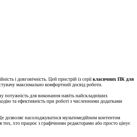
сть і довговічність. Цей пристрій із серії
класичних ПК для
истувачу максимально комфортний досвід роботи.
йну потужність для виконання навіть найскладніших
дкодію та ефективність при роботі з численними додатками
. Це дозволяє насолоджуватися мультимедійним контентом
ля тих, хто працює з графічними редакторами або просто цінує