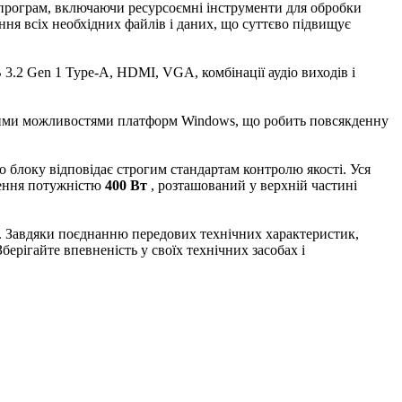
 програм, включаючи ресурсоємні інструменти для обробки
ння всіх необхідних файлів і даних, що суттєво підвищує
 3.2 Gen 1 Type-A, HDMI, VGA, комбінації аудіо виходів і
сними можливостями платформ Windows, що робить повсякденну
о блоку відповідає строгим стандартам контролю якості. Уся
влення потужністю
400 Вт
, розташований у верхній частині
и. Завдяки поєднанню передових технічних характеристик,
берігайте впевненість у своїх технічних засобах і