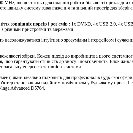
00 MHz, що достатньо для плавної роботи більшості прикладних
єте швидку систему завантаження та значний простір для зберіга
ніття
зовнішніх портів і роз'ємів
: 1x DVI-D, 4x USB 2.0, 4x USB
ю з різними пристроями та мережами.
ть насолоджуватися інтуїтивно зрозумілим інтерфейсом і суча
кож якості збірки. Кожен підхід до виробництва цього системног
, щоб гарантувати стійкість до зносу і довговічність. Блок жи
є загальну енергоефективність системи.
мент, який ідеально підходить для професіоналів будь-якої сфер
мп'ютер стане вашим надійним помічником у будь-якому проекті. З
Vinga Advanced D5764.