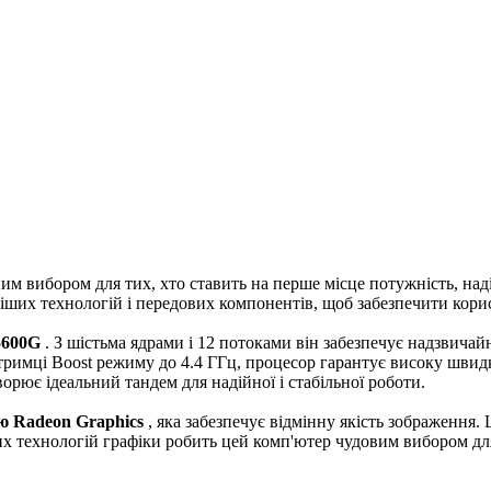
вибором для тих, хто ставить на перше місце потужність, надійні
іших технологій і передових компонентів, щоб забезпечити кор
5600G
. З шістьма ядрами і 12 потоками він забезпечує надзвича
ідтримці Boost режиму до 4.4 ГГц, процесор гарантує високу шви
рює ідеальний тандем для надійної і стабільної роботи.
ю Radeon Graphics
, яка забезпечує відмінну якість зображення
сних технологій графіки робить цей комп'ютер чудовим вибором д