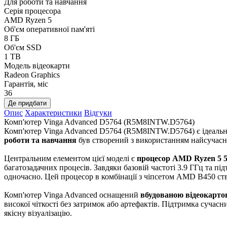
Для роботи та навчання
Серія процесора
AMD Ryzen 5
Об'єм оперативної пам'яті
8 ГБ
Об'єм SSD
1 TB
Модель відеокарти
Radeon Graphics
Гарантія, міс
36
Де придбати
Опис
Характеристики
Відгуки
Комп'ютер Vinga Advanced D5764 (R5M8INTW.D5764)
Комп'ютер Vinga Advanced D5764 (R5M8INTW.D5764) є ідеальним 
роботи та навчання
був створений з використанням найсучасн
Центральним елементом цієї моделі є
процесор AMD Ryzen 5 
багатозадачних процесів. Завдяки базовій частоті 3.9 ГГц та п
одночасно. Цей процесор в комбінації з чіпсетом AMD B450 ство
Комп'ютер Vinga Advanced оснащений
вбудованою відеокарто
високої чіткості без затримок або артефактів. Підтримка суча
якісну візуалізацію.