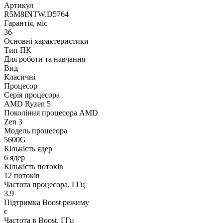
Артикул
R5M8INTW.D5764
Гарантія, міс
36
Основні характеристики
Тип ПК
Для роботи та навчання
Вид
Класичні
Процесор
Серія процесора
AMD Ryzen 5
Покоління процесора AMD
Zen 3
Модель процесора
5600G
Кількість ядер
6 ядер
Кількість потоків
12 потоків
Частота процесора, ГГц
3.9
Підтримка Boost режиму
є
Частота в Boost, ГГц