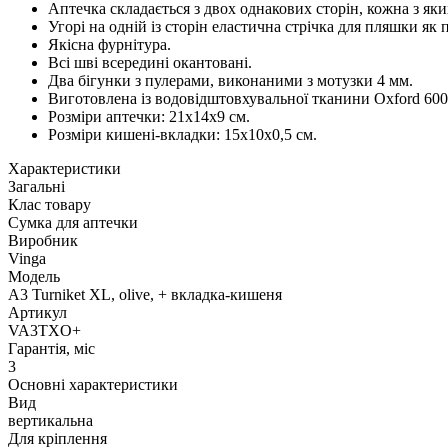
Аптечка складається з двох однакових сторін, кожна з яких
Угорі на одній із сторін еластична стрічка для пляшки як
Якісна фурнітура.
Всі шві всередині окантовані.
Два бігунки з пулерами, виконаними з мотузки 4 мм.
Виготовлена із водовідштовхувальної тканини Oxford 60
Розміри аптечки: 21х14х9 см.
Розміри кишені-вкладки: 15х10х0,5 см.
Характеристики
Загальні
Клас товару
Сумка для аптечки
Виробник
Vinga
Модель
A3 Turniket XL, olive, + вкладка-кишеня
Артикул
VA3TXO+
Гарантія, міс
3
Основні характеристики
Вид
вертикальна
Для кріплення