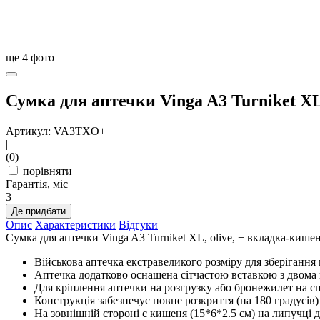
ще
4
фото
Сумка для аптечки Vinga A3 Turniket X
Артикул: VA3TXO+
|
(0)
порівняти
Гарантія, міс
3
Де придбати
Опис
Характеристики
Відгуки
Сумка для аптечки Vinga A3 Turniket XL, olive, + вкладка-ки
Військова аптечка екстравеликого розміру для зберігання 
Аптечка додатково оснащена сітчастою вставкою з двома
Для кріплення аптечки на розгрузку або бронежилет на 
Конструкція забезпечує повне розкриття (на 180 градусів
На зовнішній стороні є кишеня (15*6*2.5 см) на липучці д