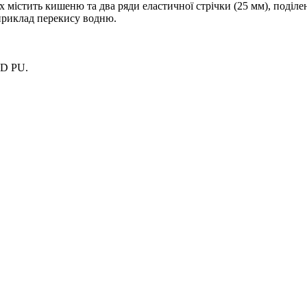
 містить кишеню та два ряди еластичної стрічки (25 мм), поділені
 приклад перекису водню.
0D PU.