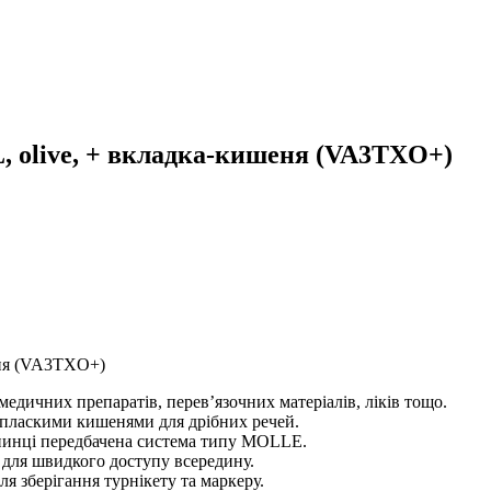
L, olive, + вкладка-кишеня (VA3TXO+)
шеня (VA3TXO+)
медичних препаратів, перев’язочних матеріалів, ліків тощо.
 пласкими кишенями для дрібних речей.
спинці передбачена система типу MOLLE.
) для швидкого доступу всередину.
ля зберігання турнікету та маркеру.