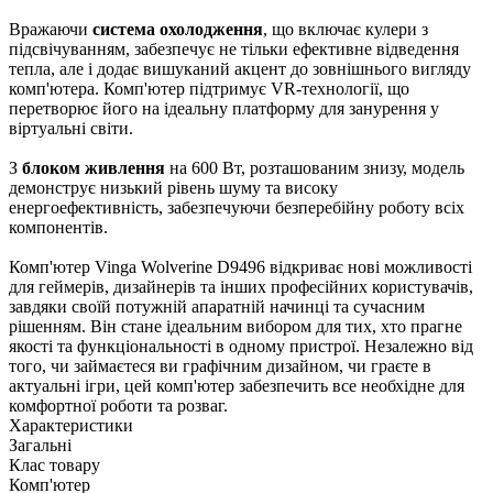
Вражаючи
система охолодження
, що включає кулери з
підсвічуванням, забезпечує не тільки ефективне відведення
тепла, але і додає вишуканий акцент до зовнішнього вигляду
комп'ютера. Комп'ютер підтримує VR-технології, що
перетворює його на ідеальну платформу для занурення у
віртуальні світи.
З
блоком живлення
на 600 Вт, розташованим знизу, модель
демонструє низький рівень шуму та високу
енергоефективність, забезпечуючи безперебійну роботу всіх
компонентів.
Комп'ютер Vinga Wolverine D9496 відкриває нові можливості
для геймерів, дизайнерів та інших професійних користувачів,
завдяки своїй потужній апаратній начинці та сучасним
рішенням. Він стане ідеальним вибором для тих, хто прагне
якості та функціональності в одному пристрої. Незалежно від
того, чи займаєтеся ви графічним дизайном, чи граєте в
актуальні ігри, цей комп'ютер забезпечить все необхідне для
комфортної роботи та розваг.
Характеристики
Загальні
Клас товару
Комп'ютер