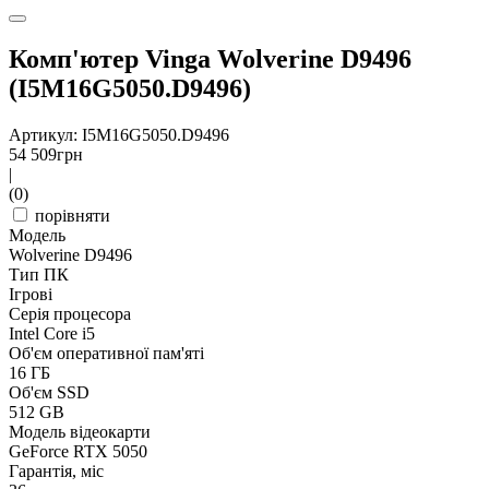
Комп'ютер Vinga Wolverine D9496
(I5M16G5050.D9496)
Артикул: I5M16G5050.D9496
54 509
грн
|
(0)
порівняти
Модель
Wolverine D9496
Тип ПК
Ігрові
Серія процесора
Intel Core i5
Об'єм оперативної пам'яті
16 ГБ
Об'єм SSD
512 GB
Модель відеокарти
GeForce RTX 5050
Гарантія, міс