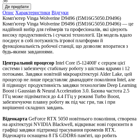
36
Де придбати
Опис
Характеристики
Відгуки
Комп'ютер Vinga Wolverine D9496 (I5M16G5050.D9496)
Комп'ютер Vinga Wolverine D9496 (I5M16G5050.D9496) — це
надійний вибір для геймерів та професіоналів, які цінують
високу продуктивність і сучасні технології. Ця модель вдало
поєднує в собі потужність ігрової платформи й
функціональність робочої станції, що дозволяє впоратися з
будь-якими завданнями.
Центральний процесор
Intel Core i5-12400F є серцем цієї
системи і забезпечує стабільну роботу з шістьма ядрами і 12
потоками. Завдяки новітній мікроархітектурі Alder Lake, цей
процесор не лише представляє дванадцяте покоління Intel, але
й підвищує продуктивність завдяки технологіям Deep Learning
Boost і Gaussian & Neural Acceleration 3.0. Базова частота 2.5
ГГц може підніматися до 4.4 ГГц у режимі Turbo Boost,
забезпечуючи плавну роботу як під час гри, так і при
вирішенні складних завдань.
Відеокарта
GeForce RTX 5050 новітнього покоління, створена
на архітектурі NVIDIA Blackwell, відкриває нові горизонти в
графіці завдяки підтримці трасування променів RTX.
Відеокарта оснащена 8 ГБ GDDR6 пам'яті, що робить