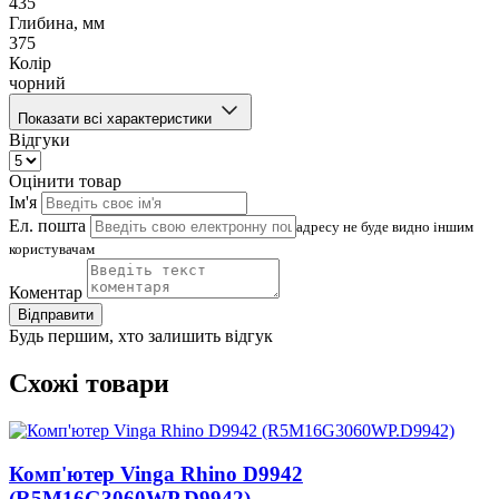
435
Глибина, мм
375
Колір
чорний
Показати всі характеристики
Відгуки
Оцінити товар
Ім'я
Ел. пошта
адресу не буде видно іншим
користувачам
Коментар
Відправити
Будь першим, хто залишить відгук
Схожі товари
Комп'ютер Vinga Rhino D9942
(R5M16G3060WP.D9942)