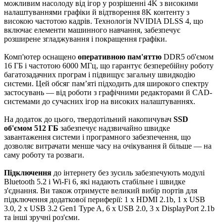
можливим насолоду від ігор у розрішенні 4K з високими
налаштуваннями графіки й відтворення 8K контенту з
високою частотою кадрів. Технологія NVIDIA DLSS 4, що
включає елементи машинного навчання, забезпечує
розширене згладжування і покращення графіки.
Комп'ютер оснащено
оперативною пам'яттю
DDR5 об'ємом
16 ГБ і частотою 6000 МГц, що гарантує безперебійну роботу
багатозадачних програм і підвищує загальну швидкодію
системи. Цей обсяг пам’яті підходить для широкого спектру
застосувань — від роботи з графічними редакторами й CAD-
системами до сучасних ігор на високих налаштуваннях.
На додаток до цього, твердотільний накопичувач
SSD
об'ємом 512 ГБ
забезпечує надзвичайно швидке
завантаження системи і програмного забезпечення, що
дозволяє витрачати менше часу на очікування й більше — на
саму роботу та розваги.
Підключення
до інтернету без зусиль забезпечують модулі
Bluetooth 5.2 і Wi-Fi 6, які надають стабільне і швидке
з'єднання. Ви також отримуєте великий вибір портів для
підключення додаткової периферії: 1 x HDMI 2.1b, 1 x USB
3.0, 2 x USB 3.2 Gen1 Type A, 6 x USB 2.0, 3 x DisplayPort 2.1b
та інші зручні роз'єми.