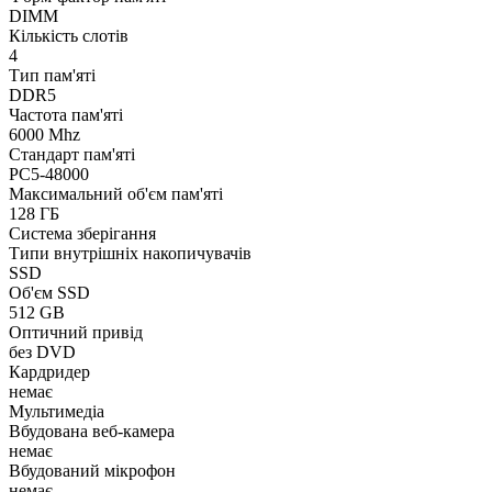
DIMM
Кількість слотів
4
Тип пам'яті
DDR5
Частота пам'яті
6000 Mhz
Стандарт пам'яті
PC5-48000
Максимальний об'єм пам'яті
128 ГБ
Система зберігання
Типи внутрішніх накопичувачів
SSD
Об'єм SSD
512 GB
Оптичний привід
без DVD
Кардридер
немає
Мультимедіа
Вбудована веб-камера
немає
Вбудований мікрофон
немає