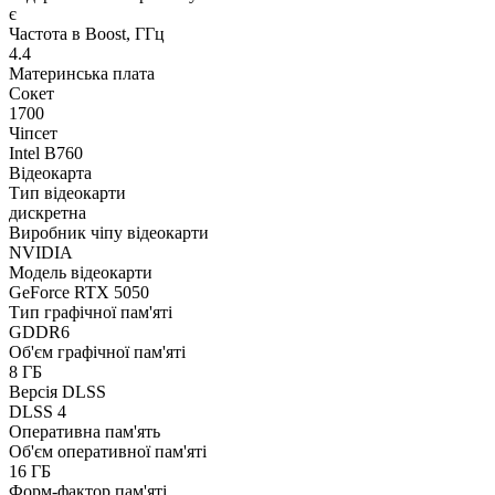
є
Частота в Boost, ГГц
4.4
Материнська плата
Сокет
1700
Чіпсет
Intel B760
Відеокарта
Тип відеокарти
дискретна
Виробник чіпу відеокарти
NVIDIA
Модель відеокарти
GeForce RTX 5050
Тип графічної пам'яті
GDDR6
Об'єм графічної пам'яті
8 ГБ
Версія DLSS
DLSS 4
Оперативна пам'ять
Об'єм оперативної пам'яті
16 ГБ
Форм-фактор пам'яті