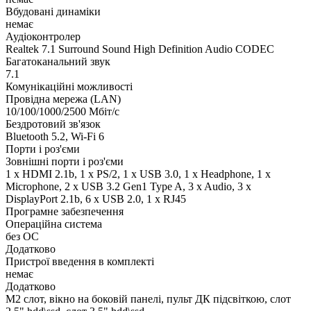
Вбудовані динаміки
немає
Аудіоконтролер
Realtek 7.1 Surround Sound High Definition Audio CODEC
Багатоканальний звук
7.1
Комунікаційні можливості
Провідна мережа (LAN)
10/100/1000/2500 Мбіт/с
Бездротовий зв'язок
Bluetooth 5.2, Wi-Fi 6
Порти і роз'єми
Зовнішні порти і роз'єми
1 x HDMI 2.1b, 1 x PS/2, 1 x USB 3.0, 1 x Нeadphone, 1 х
Microphone, 2 x USB 3.2 Gen1 Type A, 3 x Audio, 3 x
DisplayPort 2.1b, 6 x USB 2.0, 1 x RJ45
Програмне забезпечення
Операційна система
без ОС
Додатково
Пристрої введення в комплекті
немає
Додатково
M2 слот, вікно на боковій панелі, пульт ДК підсвіткою, слот