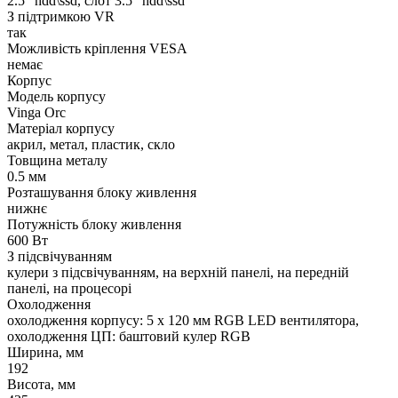
2.5" hdd\ssd, слот 3.5" hdd\ssd
З підтримкою VR
так
Можливість кріплення VESA
немає
Корпус
Модель корпусу
Vinga Orc
Матеріал корпусу
акрил, метал, пластик, скло
Товщина металу
0.5 мм
Розташування блоку живлення
нижнє
Потужність блоку живлення
600 Вт
З підсвічуванням
кулери з підсвічуванням, на верхній панелі, на передній
панелі, на процесорі
Охолодження
охолодження корпусу: 5 x 120 мм RGB LED вентилятора,
охолодження ЦП: баштовий кулер RGB
Ширина, мм
192
Висота, мм