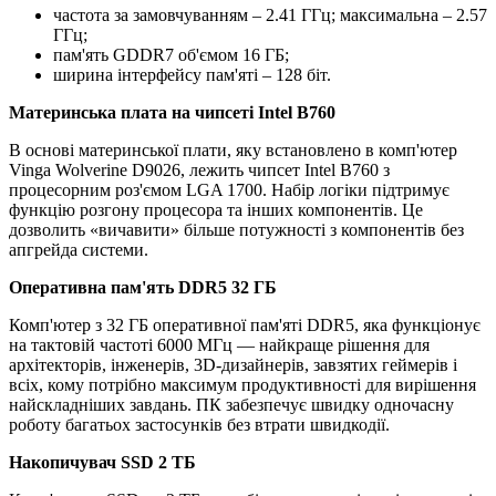
частота за замовчуванням – 2.41 ГГц; максимальна – 2.57
ГГц;
пам'ять GDDR7 об'ємом 16 ГБ;
ширина інтерфейсу пам'яті – 128 біт.
Материнська плата на чипсеті Intel B760
В основі материнської плати, яку встановлено в комп'ютер
Vinga Wolverine D9026, лежить чипсет Intel B760 з
процесорним роз'ємом LGA 1700. Набір логіки підтримує
функцію розгону процесора та інших компонентів. Це
дозволить «вичавити» більше потужності з компонентів без
апгрейда системи.
Оперативна пам'ять DDR5 32 ГБ
Комп'ютер з 32 ГБ оперативної пам'яті DDR5, яка функціонує
на тактовій частоті 6000 МГц — найкраще рішення для
архітекторів, інженерів, 3D-дизайнерів, завзятих геймерів і
всіх, кому потрібно максимум продуктивності для вирішення
найскладніших завдань. ПК забезпечує швидку одночасну
роботу багатьох застосунків без втрати швидкодії.
Накопичувач SSD 2 ТБ