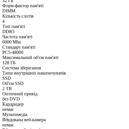
32 ГБ
Форм-фактор пам'яті
DIMM
Кількість слотів
4
Тип пам'яті
DDR5
Частота пам'яті
6000 Mhz
Стандарт пам'яті
PC5-48000
Максимальний об'єм пам'яті
128 ГБ
Система зберігання
Типи внутрішніх накопичувачів
SSD
Об'єм SSD
2 TB
Оптичний привід
без DVD
Кардридер
немає
Мультимедіа
Вбудована веб-камера
немає