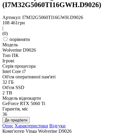
(I7M32G5060TI16GWH.D9026)
Артикул: I7M32G5060TI16GWH.D9026
108 461
грн
|
(0)
порівняти
Модель
Wolverine D9026
Тип ПК
Ігрові
Серія процесора
Intel Core i7
Об'єм оперативної пам'яті
32 ГБ
Об'єм SSD
2 TB
Модель відеокарти
GeForce RTX 5060 Ti
Гарантія, міс
36
Де придбати
Опис
Характеристики
Відгуки
Комп'ютер Vinga Wolverine D9026