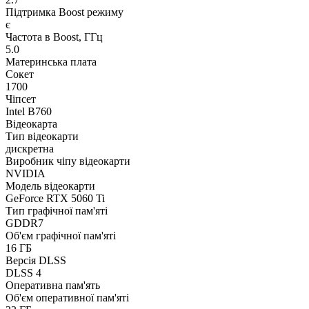
Підтримка Boost режиму
є
Частота в Boost, ГГц
5.0
Материнська плата
Сокет
1700
Чіпсет
Intel B760
Відеокарта
Тип відеокарти
дискретна
Виробник чіпу відеокарти
NVIDIA
Модель відеокарти
GeForce RTX 5060 Ti
Тип графічної пам'яті
GDDR7
Об'єм графічної пам'яті
16 ГБ
Версія DLSS
DLSS 4
Оперативна пам'ять
Об'єм оперативної пам'яті