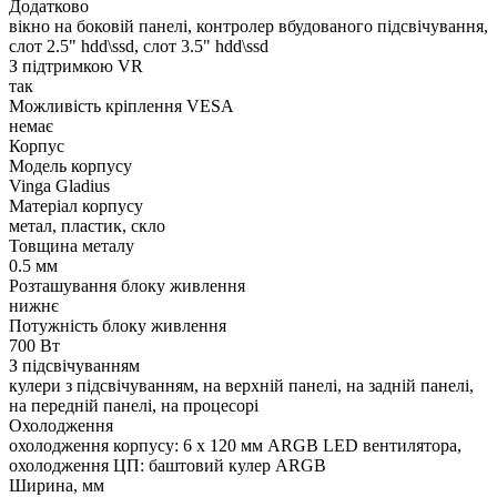
Додатково
вікно на боковій панелі, контролер вбудованого підсвічування,
слот 2.5" hdd\ssd, слот 3.5" hdd\ssd
З підтримкою VR
так
Можливість кріплення VESA
немає
Корпус
Модель корпусу
Vinga Gladius
Матеріал корпусу
метал, пластик, скло
Товщина металу
0.5 мм
Розташування блоку живлення
нижнє
Потужність блоку живлення
700 Вт
З підсвічуванням
кулери з підсвічуванням, на верхній панелі, на задній панелі,
на передній панелі, на процесорі
Охолодження
охолодження корпусу: 6 x 120 мм ARGB LED вентилятора,
охолодження ЦП: баштовий кулер ARGB
Ширина, мм