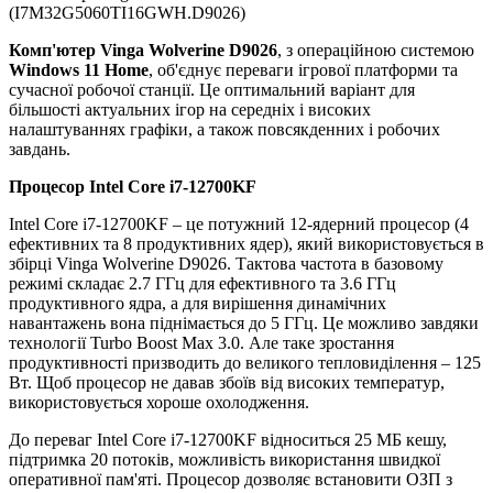
(I7M32G5060TI16GWH.D9026)
Комп'ютер Vinga Wolverine D9026
, з операційною системою
Windows 11 Home
, об'єднує переваги ігрової платформи та
сучасної робочої станції. Це оптимальний варіант для
більшості актуальних ігор на середніх і високих
налаштуваннях графіки, а також повсякденних і робочих
завдань.
Процесор Intel Core i7-12700KF
Intel Core i7-12700KF – це потужний 12-ядерний процесор (4
ефективних та 8 продуктивних ядер), який використовується в
збірці Vinga Wolverine D9026. Тактова частота в базовому
режимі складає 2.7 ГГц для ефективного та 3.6 ГГц
продуктивного ядра, а для вирішення динамічних
навантажень вона піднімається до 5 ГГц. Це можливо завдяки
технології Turbo Boost Max 3.0. Але таке зростання
продуктивності призводить до великого тепловиділення – 125
Вт. Щоб процесор не давав збоїв від високих температур,
використовується хороше охолодження.
До переваг Intel Core i7-12700KF відноситься 25 МБ кешу,
підтримка 20 потоків, можливість використання швидкої
оперативної пам'яті. Процесор дозволяє встановити ОЗП з