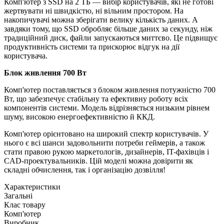
Комп'ютер з SSD на 2 ТБ — вибір користувачів, які не готові
жертвувати ні швидкістю, ні вільним простором. На
накопичувачі можна зберігати велику кількість даних. А
завдяки тому, що SSD обробляє більше даних за секунду, ніж
традиційний диск, файли запускаються миттєво. Це підвищує
продуктивність системи та прискорює відгук на дії
користувача.
Блок живлення 700 Вт
Комп'ютер поставляється з блоком живлення потужністю 700
Вт, що забезпечує стабільну та ефективну роботу всіх
компонентів системи. Модель відрізняється низьким рівнем
шуму, високою енергоефективністю й ККД.
Комп'ютер орієнтовано на широкий спектр користувачів. У
нього є всі шанси задовольнити потреби геймерів, а також
стати правою рукою маркетологів, дизайнерів, IT-фахівців і
CAD-проектувальників. Цій моделі можна довірити як
складні обчислення, так і організацію дозвілля!
Характеристики
Загальні
Клас товару
Комп'ютер
Виробник