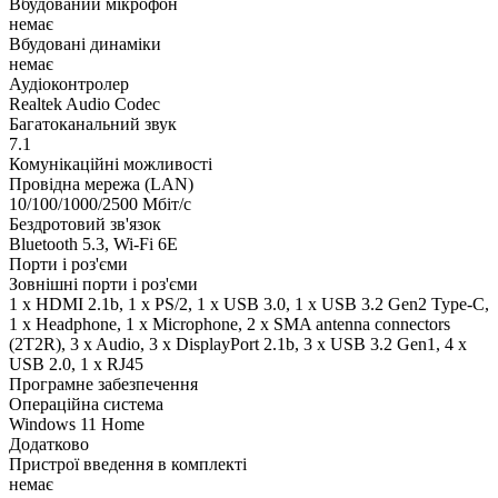
Вбудований мікрофон
немає
Вбудовані динаміки
немає
Аудіоконтролер
Realtek Audio Codec
Багатоканальний звук
7.1
Комунікаційні можливості
Провідна мережа (LAN)
10/100/1000/2500 Мбіт/с
Бездротовий зв'язок
Bluetooth 5.3, Wi-Fi 6E
Порти і роз'єми
Зовнішні порти і роз'єми
1 x HDMI 2.1b, 1 x PS/2, 1 x USB 3.0, 1 x USB 3.2 Gen2 Type-C,
1 x Нeadphone, 1 х Microphone, 2 x SMA antenna connectors
(2T2R), 3 x Audio, 3 x DisplayPort 2.1b, 3 x USB 3.2 Gen1, 4 x
USB 2.0, 1 x RJ45
Програмне забезпечення
Операційна система
Windows 11 Home
Додатково
Пристрої введення в комплекті
немає