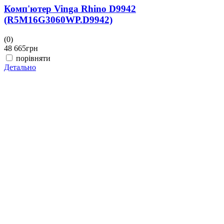
Комп'ютер Vinga Rhino D9942
(R5M16G3060WP.D9942)
(0)
48 665
грн
порівняти
Детально
(
4
Д