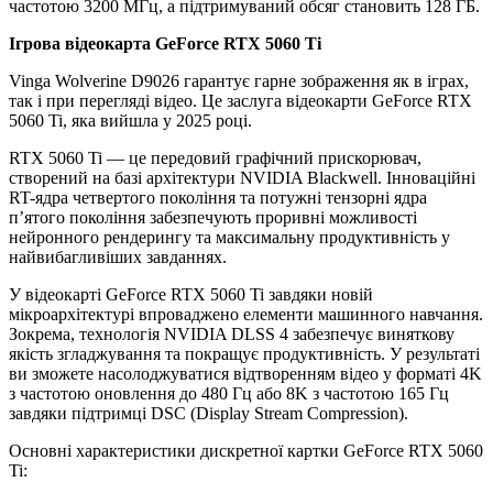
частотою 3200 МГц, а підтримуваний обсяг становить 128 ГБ.
Ігрова відеокарта GeForce RTX 5060 Ti
Vinga Wolverine D9026 гарантує гарне зображення як в іграх,
так і при перегляді відео. Це заслуга відеокарти GeForce RTX
5060 Ti, яка вийшла у 2025 році.
RTX 5060 Ti — це передовий графічний прискорювач,
створений на базі архітектури NVIDIA Blackwell. Інноваційні
RT-ядра четвертого покоління та потужні тензорні ядра
п’ятого покоління забезпечують проривні можливості
нейронного рендерингу та максимальну продуктивність у
найвибагливіших завданнях.
У відеокарті GeForce RTX 5060 Ti завдяки новій
мікроархітектурі впроваджено елементи машинного навчання.
Зокрема, технологія NVIDIA DLSS 4 забезпечує виняткову
якість згладжування та покращує продуктивність. У результаті
ви зможете насолоджуватися відтворенням відео у форматі 4K
з частотою оновлення до 480 Гц або 8K з частотою 165 Гц
завдяки підтримці DSC (Display Stream Compression).
Основні характеристики дискретної картки GeForce RTX 5060
Ti: