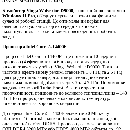
(I5M32G5060TI16GWP.D9000)
Комп'ютер Vinga Wolverine D9000
, з операційною системою
Windows 11 Pro
, об'єднує переваги ігрової платформи та
сучасної робочої станції. Це оптимальний варіант для
більшості актуальних ігор на середніх і високих
налаштуваннях графіки, а також повсякденних і робочих
завдань.
Процесори Intel Core i5-14400F
Процесор Intel Core i5-14400F – це потужний 10-ядерний
процесор (4 ефективних та 6 продуктивних ядер), що
використовується у збірці Vinga Wolverine D9000. Тактова
частота в ефективному режимі становить 1.8 ГГц та 2.5 ГГц
для продуктивного ядра, а для вирішення динамічних
навантажень вона піднімається до 3.5 та 4.7 ГГц. Це можливе
завдяки технології Turbo Boost. Але таке зростання
продуктивності призводить до великого тепловиділення – 148
Вт. Щоб процесор не давав збоїв високих температур,
використовується хороше охолодження.
До переваг Intel Core i5-14400F належить 20 МБ кешу,
підтримка 16 потоків, можливість використання швидкої
оперативної пам'яті DDR5. Процесор дозволяє встановити
ОЗП DDR4 3200 МТ/с або DDR5 4800 МТ/с об'ємом до 192