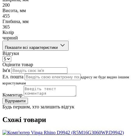
200
Висота, мм
455
Глибина, мм
365
Колір
чорний
Показати всі характеристики
Відгуки
Оцінити товар
Ім'я
Ел. пошта
адресу не буде видно іншим
користувачам
Коментар
Відправити
Будь першим, хто залишить відгук
Схожі товари