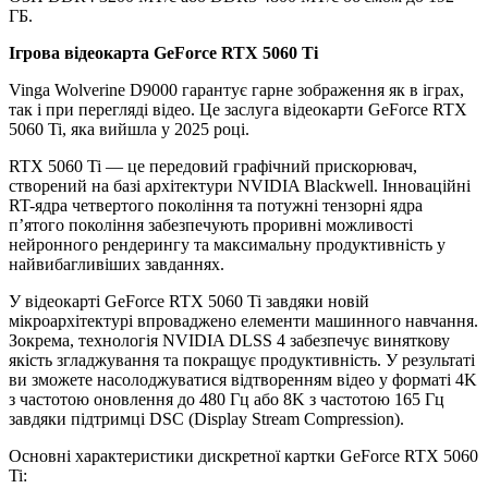
ГБ.
Ігрова відеокарта GeForce RTX 5060 Ti
Vinga Wolverine D9000 гарантує гарне зображення як в іграх,
так і при перегляді відео. Це заслуга відеокарти GeForce RTX
5060 Ti, яка вийшла у 2025 році.
RTX 5060 Ti — це передовий графічний прискорювач,
створений на базі архітектури NVIDIA Blackwell. Інноваційні
RT-ядра четвертого покоління та потужні тензорні ядра
п’ятого покоління забезпечують проривні можливості
нейронного рендерингу та максимальну продуктивність у
найвибагливіших завданнях.
У відеокарті GeForce RTX 5060 Ti завдяки новій
мікроархітектурі впроваджено елементи машинного навчання.
Зокрема, технологія NVIDIA DLSS 4 забезпечує виняткову
якість згладжування та покращує продуктивність. У результаті
ви зможете насолоджуватися відтворенням відео у форматі 4K
з частотою оновлення до 480 Гц або 8K з частотою 165 Гц
завдяки підтримці DSC (Display Stream Compression).
Основні характеристики дискретної картки GeForce RTX 5060
Ti: