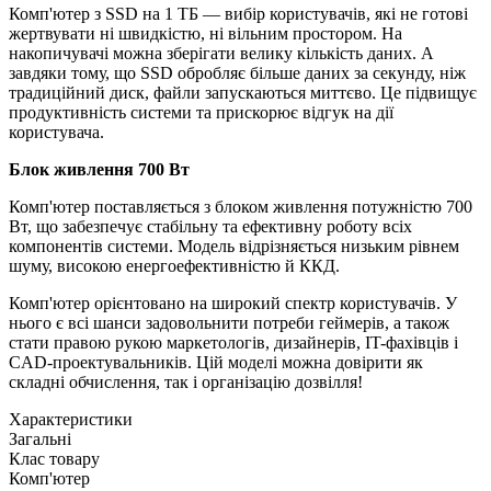
Комп'ютер з SSD на 1 ТБ — вибір користувачів, які не готові
жертвувати ні швидкістю, ні вільним простором. На
накопичувачі можна зберігати велику кількість даних. А
завдяки тому, що SSD обробляє більше даних за секунду, ніж
традиційний диск, файли запускаються миттєво. Це підвищує
продуктивність системи та прискорює відгук на дії
користувача.
Блок живлення 700 Вт
Комп'ютер поставляється з блоком живлення потужністю 700
Вт, що забезпечує стабільну та ефективну роботу всіх
компонентів системи. Модель відрізняється низьким рівнем
шуму, високою енергоефективністю й ККД.
Комп'ютер орієнтовано на широкий спектр користувачів. У
нього є всі шанси задовольнити потреби геймерів, а також
стати правою рукою маркетологів, дизайнерів, IT-фахівців і
CAD-проектувальників. Цій моделі можна довірити як
складні обчислення, так і організацію дозвілля!
Характеристики
Загальні
Клас товару
Комп'ютер