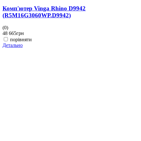
Комп'ютер Vinga Rhino D9942
(R5M16G3060WP.D9942)
(0)
(
48 665
грн
4
порівняти
Детально
Д