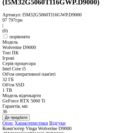
(I5M32G5060TI16GWP.D9000)
Артикул: I5M32G5060TI16GWP.D9000
97 797
грн
|
(0)
порівняти
Модель
Wolverine D9000
Тип ПК
Ігрові
Серія процесора
Intel Core i5
Об'єм оперативної пам'яті
32 ГБ
Об'єм SSD
1 TB
Модель відеокарти
GeForce RTX 5060 Ti
Гарантія, міс
36
Де придбати
Опис
Характеристики
Відгуки
Комп'ютер Vinga Wolverine D9000