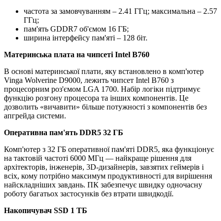
частота за замовчуванням – 2.41 ГГц; максимальна – 2.57
ГГц;
пам'ять GDDR7 об'ємом 16 ГБ;
ширина інтерфейсу пам'яті – 128 біт.
Материнська плата на чипсеті Intel B760
В основі материнської плати, яку встановлено в комп'ютер
Vinga Wolverine D9000, лежить чипсет Intel B760 з
процесорним роз'ємом LGA 1700. Набір логіки підтримує
функцію розгону процесора та інших компонентів. Це
дозволить «вичавити» більше потужності з компонентів без
апгрейда системи.
Оперативна пам'ять DDR5 32 ГБ
Комп'ютер з 32 ГБ оперативної пам'яті DDR5, яка функціонує
на тактовій частоті 6000 МГц — найкраще рішення для
архітекторів, інженерів, 3D-дизайнерів, завзятих геймерів і
всіх, кому потрібно максимум продуктивності для вирішення
найскладніших завдань. ПК забезпечує швидку одночасну
роботу багатьох застосунків без втрати швидкодії.
Накопичувач SSD 1 ТБ