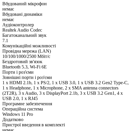
Вбудований мікрофон
немає
Вбудовані динаміки
немає
Аудіоконтролер
Realtek Audio Codec
Багатоканальний звук
7.1
Комунікаційні можливості
Провідна мережа (LAN)
10/100/1000/2500 Мбіт/с
Бездротовий зв'язок
Bluetooth 5.3, Wi-Fi 6E
Порти і роз'єми
Зовнішні порти і роз'єми
1 x HDMI 2.1b, 1 x PS/2, 1 x USB 3.0, 1 x USB 3.2 Gen2 Type-C,
1 x Нeadphone, 1 х Microphone, 2 x SMA antenna connectors
(2T2R), 3 x Audio, 3 x DisplayPort 2.1b, 3 x USB 3.2 Gen1, 4 x
USB 2.0, 1 x RJ45
Програмне забезпечення
Операційна система
Windows 11 Pro
Додатково
Пристрої введення в комплекті
немає