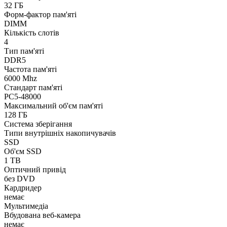
32 ГБ
Форм-фактор пам'яті
DIMM
Кількість слотів
4
Тип пам'яті
DDR5
Частота пам'яті
6000 Mhz
Стандарт пам'яті
PC5-48000
Максимальний об'єм пам'яті
128 ГБ
Система зберігання
Типи внутрішніх накопичувачів
SSD
Об'єм SSD
1 TB
Оптичний привід
без DVD
Кардридер
немає
Мультимедіа
Вбудована веб-камера
немає