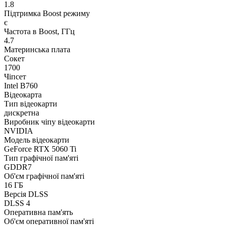
1.8
Підтримка Boost режиму
є
Частота в Boost, ГГц
4.7
Материнська плата
Сокет
1700
Чіпсет
Intel B760
Відеокарта
Тип відеокарти
дискретна
Виробник чіпу відеокарти
NVIDIA
Модель відеокарти
GeForce RTX 5060 Ti
Тип графічної пам'яті
GDDR7
Об'єм графічної пам'яті
16 ГБ
Версія DLSS
DLSS 4
Оперативна пам'ять
Об'єм оперативної пам'яті