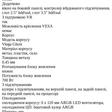
Додатково
вікно на боковій панелі, контролер вбудованого підсвічування,
слот 2.5" hdd\ssd, слот 3.5" hdd\ssd
З підтримкою VR
так
Можливість кріплення VESA
немає
Корпус
Модель корпусу
Vinga Ghost
Матеріал корпусу
метал, пластик, скло
Товщина металу
0.45 мм
Розташування блоку живлення
нижнє
Потужність блоку живлення
700 Вт
З підсвічуванням
кулери з підсвічуванням, на верхній панелі, на задній панелі,
на передній панелі, на процесорі
Охолодження
охолодження корпусу: 6 x 120 мм ARGB LED вентилятора,
охолодження ЦП: баштовий кулер ARGB
Ширина, мм