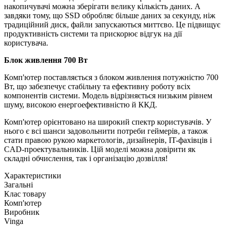
накопичувачі можна зберігати велику кількість даних. А
завдяки тому, що SSD обробляє більше даних за секунду, ніж
традиційний диск, файли запускаються миттєво. Це підвищує
продуктивність системи та прискорює відгук на дії
користувача.
Блок живлення 700 Вт
Комп'ютер поставляється з блоком живлення потужністю 700
Вт, що забезпечує стабільну та ефективну роботу всіх
компонентів системи. Модель відрізняється низьким рівнем
шуму, високою енергоефективністю й ККД.
Комп'ютер орієнтовано на широкий спектр користувачів. У
нього є всі шанси задовольнити потреби геймерів, а також
стати правою рукою маркетологів, дизайнерів, IT-фахівців і
CAD-проектувальників. Цій моделі можна довірити як
складні обчислення, так і організацію дозвілля!
Характеристики
Загальні
Клас товару
Комп'ютер
Виробник
Vinga