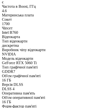
є
Частота в Boost, ГГц
4.6
Материнська плата
Сокет
1700
Чіпсет
Intel B760
Відеокарта
Тип відеокарти
дискретна
Виробник чіпу відеокарти
NVIDIA
Модель відеокарти
GeForce RTX 5060 Ti
Тип графічної пам'яті
GDDR7
Об'єм графічної пам'яті
16 ГБ
Версія DLSS
DLSS 4
Оперативна пам'ять
Об'єм оперативної пам'яті
16 ГБ
Форм-фактор пам'яті