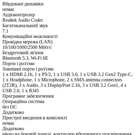
Вбудовані динаміки
немає
Аудіоконтролер
Realtek Audio Codec
Багатоканальний звук
7.1
Комунікаційні можливості
Провідна мережа (LAN)
10/100/1000/2500 Мбіт/с
Бездротовий зв'язок
Bluetooth 5.3, Wi-Fi 6E
Порти і роз'єми
Зовнішні порти і роз'єми
1 x HDMI 2.1b, 1 x PS/2, 1 x USB 3.0, 1 x USB 3.2 Gen2 Type-C,
1 x Нeadphone, 1 х Microphone, 2 x SMA antenna connectors
(2T2R), 3 x Audio, 3 x DisplayPort 2.1b, 3 x USB 3.2 Gen1, 4 x
USB 2.0, 1 x RJ45
Програмне забезпечення
Операційна система
без ОС
Додатково
Пристрої введення в комплекті
немає
Додатково
вікно на боковій панелі, контролер вбудованого підсвічування,