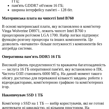
ГГц;
пам'ять GDDR7 об'ємом 16 ГБ;
ширина інтерфейсу пам'яті – 128 біт.
Материнська плата на чипсеті Intel B760
В основі материнської плати, яку встановлено в комп'ютер
Vinga Wolverine D8971, лежить чипсет Intel B760 з
процесорним роз'ємом LGA 1700. Набір логіки підтримує
функцію розгону процесора та інших компонентів. Це
дозволить «вичавити» більше потужності з компонентів без
апгрейда системи.
Оперативна пам'ять DDR5 16 ГБ
Високий рівень продуктивності та вражаюча багатозадачність
— заслуга 16 ГБ оперативної пам'яті, яку встановлено в ПК.
Частота ОЗП становить 6000 МГц. На даний момент такого
обсягу достатньо для переважної кількості завдань: роботи з
відеоредакторами, комп'ютерною графікою та комп'ютерних
ігор.
Накопичувач SSD 1 ТБ
Комп'ютер з SSD на 1 ТБ — вибір користувачів, які не готові
жертвувати ні швидкістю, ні вільним простором. На