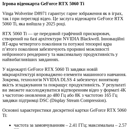
Ігрова відеокарта GeForce RTX 5060 Ti
Vinga Wolverine D8971 гарантує гарне зображення як в іграх,
так і при перегляді відео. Це заслуга відеокарти GeForce RTX
5060 Ti, яка вийшла у 2025 році.
RTX 5060 Ti — це передовий графічний прискорювач,
створений на базі архітектури NVIDIA Blackwell. Інноваційні
RT-ядра четвертого покоління та потужні тензорні ядра
п’ятого покоління забезпечують проривні можливості
нейронного рендерингу та максимальну продуктивність у
найвибагливіших завданнях.
У відеокарті GeForce RTX 5060 Ti завдяки новій
мікроархітектурі впроваджено елементи машинного навчання.
Зокрема, технологія NVIDIA DLSS 4 забезпечує виняткову
якість згладжування та покращує продуктивність. У результаті
ви зможете насолоджуватися відтворенням відео у форматі 4K
з частотою оновлення до 480 Гц або 8K з частотою 165 Гц
завдяки підтримці DSC (Display Stream Compression).
Основні характеристики дискретної картки GeForce RTX 5060
Ti:
частота за замовчуванням – 2.41 ГГц; максимальна – 2.57