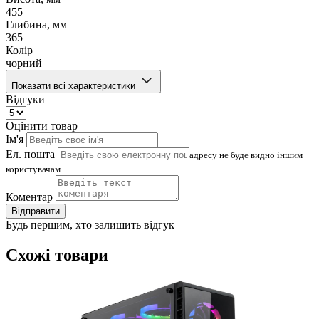
455
Глибина, мм
365
Колір
чорний
Показати всі характеристики
Відгуки
Оцінити товар
Ім'я
Ел. пошта
адресу не буде видно іншим
користувачам
Коментар
Відправити
Будь першим, хто залишить відгук
Схожі товари