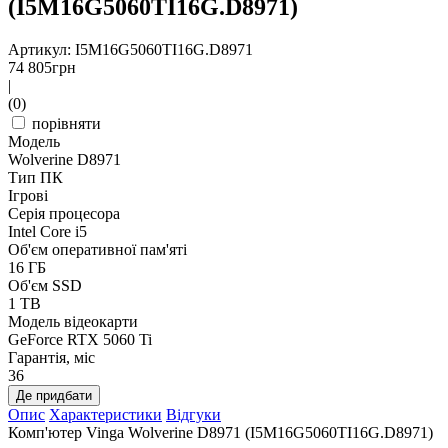
(I5M16G5060TI16G.D8971)
Артикул: I5M16G5060TI16G.D8971
74 805
грн
|
(0)
порівняти
Модель
Wolverine D8971
Тип ПК
Ігрові
Серія процесора
Intel Core i5
Об'єм оперативної пам'яті
16 ГБ
Об'єм SSD
1 TB
Модель відеокарти
GeForce RTX 5060 Ti
Гарантія, міс
36
Де придбати
Опис
Характеристики
Відгуки
Комп'ютер Vinga Wolverine D8971 (I5M16G5060TI16G.D8971)