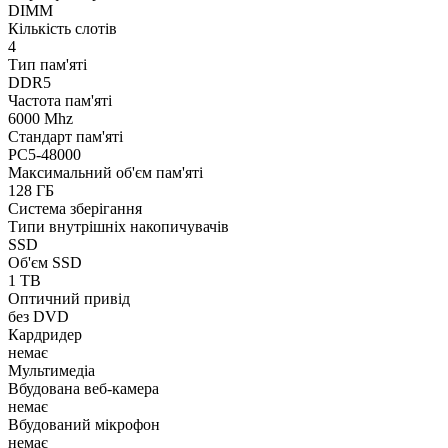
DIMM
Кількість слотів
4
Тип пам'яті
DDR5
Частота пам'яті
6000 Mhz
Стандарт пам'яті
PC5-48000
Максимальний об'єм пам'яті
128 ГБ
Система зберігання
Типи внутрішніх накопичувачів
SSD
Об'єм SSD
1 TB
Оптичний привід
без DVD
Кардридер
немає
Мультимедіа
Вбудована веб-камера
немає
Вбудований мікрофон
немає