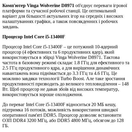
Комп'ютер Vinga Wolverine D8971
об'єднує переваги ігрової
платформи та сучасної робочої станції. Це оптимальний
варіант для більшості актуальних ігор на середніх і високих
налаштуваннях графіки, а також повсякденних і робочих
завдань.
Процесор Intel Core i5-13400F
Процесор Intel Core i5-13400F – це потужний 10-ядерний
процесор (4 ефективних та 6 продуктивних ядер), який
використовується в збірці Vinga Wolverine D8971. Тактова
частота в базовому режимі складає 1.8 ГГц для ефективного та
2.5 ГГц продуктивного ядра, а для вирішення динамічних
навантажень вона піднімається до 3.3 ГГц та 4.6 ГГц. Це
можливо завдяки технології Turbo Boost. Але таке зростання
продуктивності призводить до великого тепловиділення – 148
Вт. Щоб процесор не давав збоїв від високих температур,
використовується хороше охолодження.
До переваг Intel Core i5-13400F відноситься 20 МБ кешу,
підтримка 16 потоків, можливість використання швидкої
оперативної пам'яті DDR5. Процесор дозволяє встановити
ОЗП DDR4 3200 МГц, або DDR5 4800 МГц, обсягом до 128
ГБ.