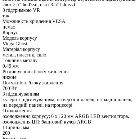
слот 2.5" hdd\ssd, слот 3.5" hdd\ssd
З підтримкою VR
так
Можливість кріплення VESA
немає
Корпус
Модель корпусу
Vinga Ghost
Матеріал корпусу
метал, пластик, скло
Товщина металу
0.45 мм
Розташування блоку живлення
нижнє
Потужність блоку живлення
700 Вт
З підсвічуванням
кулери з підсвічуванням, на верхній панелі, на задній панелі,
на передній панелі, на процесорі
Охолодження
охолодження корпусу: 6 x 120 мм ARGB LED вентилятора,
охолодження ЦП: баштовий кулер ARGB
Ширина, мм
200
Висота, мм