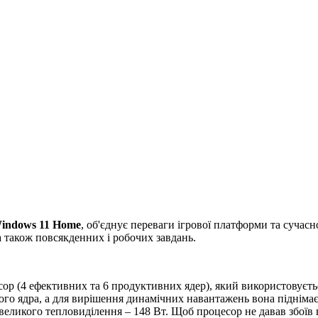
indows 11 Home
, об'єднує переваги ігрової платформи та сучасн
а також повсякденних і робочих завдань.
ор (4 ефективних та 6 продуктивних ядер), який використовуєтьс
го ядра, а для вирішення динамічних навантажень вона піднімаєт
 великого тепловиділення – 148 Вт. Щоб процесор не давав збоїв