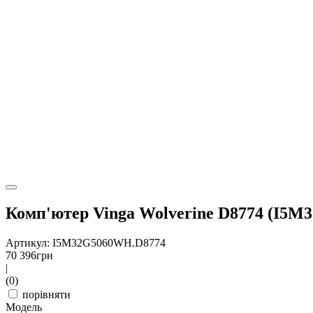
Комп'ютер Vinga Wolverine D8774 (I5
Артикул: I5M32G5060WH.D8774
70 396
грн
|
(0)
порівняти
Модель