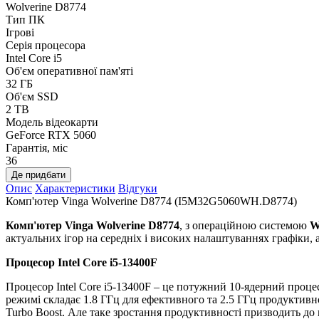
Wolverine D8774
Тип ПК
Ігрові
Серія процесора
Intel Core i5
Об'єм оперативної пам'яті
32 ГБ
Об'єм SSD
2 TB
Модель відеокарти
GeForce RTX 5060
Гарантія, міс
36
Де придбати
Опис
Характеристики
Відгуки
Комп'ютер Vinga Wolverine D8774 (I5M32G5060WH.D8774)
Комп'ютер Vinga Wolverine D8774
, з операційною системою
W
актуальних ігор на середніх і високих налаштуваннях графіки, 
Процесор Intel Core i5-13400F
Процесор Intel Core i5-13400F – це потужний 10-ядерний процес
режимі складає 1.8 ГГц для ефективного та 2.5 ГГц продуктивно
Turbo Boost. Але таке зростання продуктивності призводить до