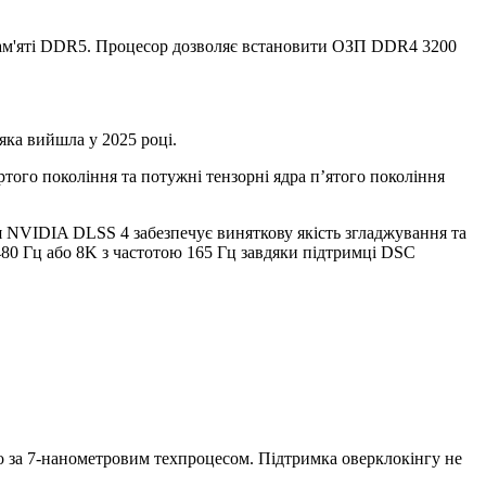
ї пам'яті DDR5. Процесор дозволяє встановити ОЗП DDR4 3200
 яка вийшла у 2025 році.
того покоління та потужні тензорні ядра п’ятого покоління
я NVIDIA DLSS 4 забезпечує виняткову якість згладжування та
480 Гц або 8K з частотою 165 Гц завдяки підтримці DSC
но за 7-нанометровим техпроцесом. Підтримка оверклокінгу не