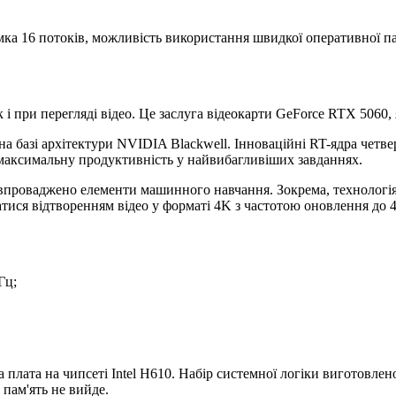
тримка 16 потоків, можливість використання швидкої оперативно
к і при перегляді відео. Це заслуга відеокарти GeForce RTX 5060,
базі архітектури NVIDIA Blackwell. Інноваційні RT-ядра четвер
максимальну продуктивність у найвибагливіших завданнях.
і впроваджено елементи машинного навчання. Зокрема, технологі
тися відтворенням відео у форматі 4K з частотою оновлення до 
Гц;
плата на чипсеті Intel H610. Набір системної логіки виготовле
 пам'ять не вийде.