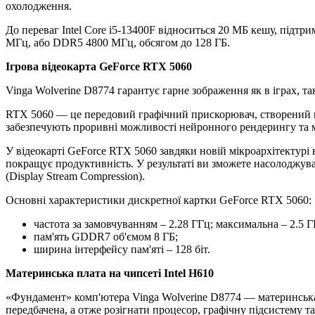
охолодження.
До переваг Intel Core i5-13400F відноситься 20 МБ кешу, під
МГц, або DDR5 4800 МГц, обсягом до 128 ГБ.
Ігрова відеокарта GeForce RTX 5060
Vinga Wolverine D8774 гарантує гарне зображення як в іграх, та
RTX 5060 — це передовий графічний прискорювач, створений на 
забезпечують проривні можливості нейронного рендерингу та 
У відеокарті GeForce RTX 5060 завдяки новій мікроархітектур
покращує продуктивність. У результаті ви зможете насолоджува
(Display Stream Compression).
Основні характеристики дискретної картки GeForce RTX 5060:
частота за замовчуванням – 2.28 ГГц; максимальна – 2.5 Г
пам'ять GDDR7 об'ємом 8 ГБ;
ширина інтерфейсу пам'яті – 128 біт.
Материнська плата на чипсеті Intel H610
«Фундамент» комп'ютера Vinga Wolverine D8774 — материнська 
передбачена, а отже розігнати процесор, графічну підсистему та