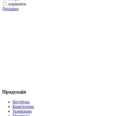
порівняти
Детально
(
4
Д
Продукція
Ноутбуки
Комп'ютери
Телевізори
Монітори