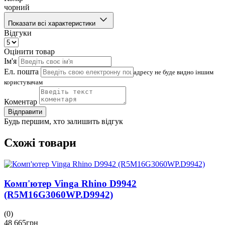
чорний
Показати всі характеристики
Відгуки
Оцінити товар
Ім'я
Ел. пошта
адресу не буде видно іншим
користувачам
Коментар
Відправити
Будь першим, хто залишить відгук
Схожі товари
Комп'ютер Vinga Rhino D9942
(R5M16G3060WP.D9942)
(0)
48 665
грн