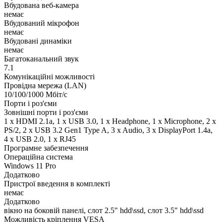
Вбудована веб-камера
немає
Вбудований мікрофон
немає
Вбудовані динаміки
немає
Багатоканальний звук
7.1
Комунікаційні можливості
Провідна мережа (LAN)
10/100/1000 Мбіт/с
Порти і роз'єми
Зовнішні порти і роз'єми
1 x HDMI 2.1a, 1 x USB 3.0, 1 x Нeadphone, 1 х Microphone, 2 x
PS/2, 2 x USB 3.2 Gen1 Type A, 3 x Audio, 3 x DisplayPort 1.4a,
4 x USB 2.0, 1 x RJ45
Програмне забезпечення
Операційна система
Windows 11 Pro
Додатково
Пристрої введення в комплекті
немає
Додатково
вікно на боковій панелі, слот 2.5" hdd\ssd, слот 3.5" hdd\ssd
Можливість кріплення VESA