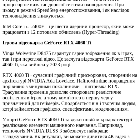
процесор не вимагає дорогої системи охолодження. При
цьому в режимі SpeedStep енергоспоживання, і як наслідок
тепловиділення знижуються.
Intel Core i5-12400F – це шести ядерний процесор, який може
працювати з 12 потоками обчислень (Hyper-Threading).
Ігрова відеокарта GeForce RTX 4060 Ti
Vinga Wolverine D8475 гарантує гарне зображення як в іграх,
так і при перегляді відео. Це заслуга відеокарти GeForce RTX
4060 Ti, яка вийшла у 2023 році.
RTX 4060 Ti - сучасний графічний прискорювач, створений на
архітектурі NVIDIA Ada Lovelace. Найпомітніше покращення
порівняно з минулими поколіннями – підтримка RTX.
Трасування променів дозволяє створювати реалістичне
освітлення в іграх, а тому комп'ютер в першу чергу
призначений для геймерів. Сподобається він і творчим людям,
котрі займаються графікою, спецефектами, моделюванням.
У карті GeForce RTX 4060 Ti завдяки новій мікроархітектурі
реалізовано елементи машинного навчання. Наприклад,
технологія NVIDIA DLSS 3 забезпечує найкраще
згладжування. Як результат, ви можете дивитися 4К відео з