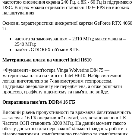
частотою оновлення екрана 240 Гц, а 8К - 60 Гц із підтримкою
DSC. В іграх можна отримати стабільні 100+ FPS на високих
налаштуваннях.
Основні характеристики дискретної картки GeForce RTX 4060
Ti:
частота за замовчуванням – 2310 МГц; максимальна –
2540 МГц;
пам'ять GDDR6X об'ємом 8 ГБ.
Материнська плата на чипсеті Intel H610
«Фундамент» комп'ютера Vinga Wolverine D8475 —
материнська плата на чипсеті Intel H610. Набір системної
логіки виготовлено за 7-нанометровим техпроцесом.
Підтримка оверклокінгу не передбачена, а отже розігнати
процесор, графічну підсистему та пам'ять не вийде.
Оперативна пам'ять DDR4 16 ГБ
Високий рівень продуктивності та вражаюча багатозадачність
— заслуга 16 ГБ оперативної пам'яті, яку встановлено в ПК.
Частота ОЗП становить 3200 МГц. На даний момент такого
обсягу достатньо для переважної кількості завдань: роботи з
відеоредакторами, комп'ютерною графікою та комп'ютерних