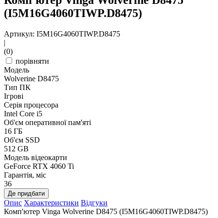
Комп'ютер Vinga Wolverine D8475
(I5M16G4060TIWP.D8475)
Артикул: I5M16G4060TIWP.D8475
|
(0)
порівняти
Модель
Wolverine D8475
Тип ПК
Ігрові
Серія процесора
Intel Core i5
Об'єм оперативної пам'яті
16 ГБ
Об'єм SSD
512 GB
Модель відеокарти
GeForce RTX 4060 Ti
Гарантія, міс
36
Де придбати
Опис
Характеристики
Відгуки
Комп'ютер Vinga Wolverine D8475 (I5M16G4060TIWP.D8475)