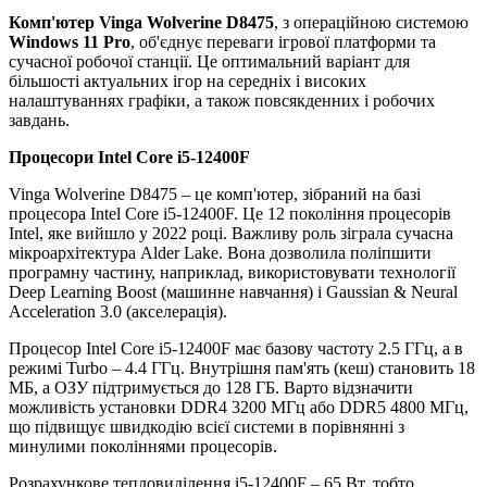
Комп'ютер Vinga Wolverine D8475
, з операційною системою
Windows 11 Pro
,
об'єднує переваги ігрової платформи та
сучасної робочої станції. Це оптимальний варіант для
більшості актуальних ігор на середніх і високих
налаштуваннях графіки, а також повсякденних і робочих
завдань.
Процесори
Intel Core i5-12400F
Vinga Wolverine D8475 – це комп'ютер, зібраний на базі
процесора Intel Core i5-12400F. Це 12 покоління процесорів
Intel, яке вийшло у 2022 році. Важливу роль зіграла сучасна
мікроархітектура Alder Lake. Вона дозволила поліпшити
програмну частину, наприклад, використовувати технології
Deep Learning Boost (машинне навчання) і Gaussian & Neural
Acceleration 3.0 (акселерація).
Процесор Intel Core i5-12400F має базову частоту 2.5 ГГц, а в
режимі Turbo – 4.4 ГГц. Внутрішня пам'ять (кеш) становить 18
МБ, а ОЗУ підтримується до 128 ГБ. Варто відзначити
можливість установки DDR4 3200 МГц або DDR5 4800 МГц,
що підвищує швидкодію всієї системи в порівнянні з
минулими поколіннями процесорів.
Розрахункове тепловиділення i5-12400F – 65 Вт, тобто