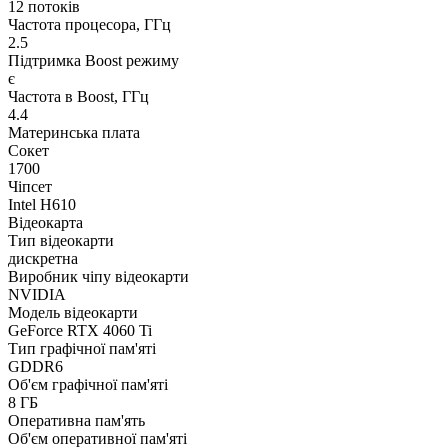
12 потоків
Частота процесора, ГГц
2.5
Підтримка Boost режиму
є
Частота в Boost, ГГц
4.4
Материнська плата
Сокет
1700
Чіпсет
Intel H610
Відеокарта
Тип відеокарти
дискретна
Виробник чіпу відеокарти
NVIDIA
Модель відеокарти
GeForce RTX 4060 Ti
Тип графічної пам'яті
GDDR6
Об'єм графічної пам'яті
8 ГБ
Оперативна пам'ять
Об'єм оперативної пам'яті