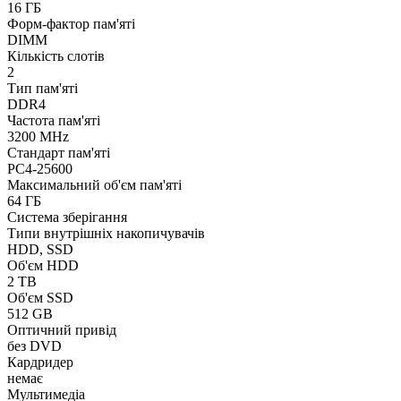
16 ГБ
Форм-фактор пам'яті
DIMM
Кількість слотів
2
Тип пам'яті
DDR4
Частота пам'яті
3200 MHz
Стандарт пам'яті
PC4-25600
Максимальний об'єм пам'яті
64 ГБ
Система зберігання
Типи внутрішніх накопичувачів
HDD, SSD
Об'єм HDD
2 TB
Об'єм SSD
512 GB
Оптичний привід
без DVD
Кардридер
немає
Мультимедіа