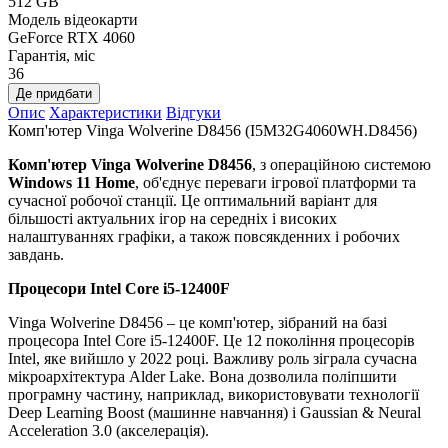
512 GB
Модель відеокарти
GeForce RTX 4060
Гарантія, міс
36
Де придбати
Опис
Характеристики
Відгуки
Комп'ютер Vinga Wolverine D8456 (I5M32G4060WH.D8456)
Комп'ютер Vinga Wolverine D8456
, з операційною системою
Windows 11 Home
,
об'єднує переваги ігрової платформи та
сучасної робочої станції. Це оптимальний варіант для
більшості актуальних ігор на середніх і високих
налаштуваннях графіки, а також повсякденних і робочих
завдань.
Процесори
Intel Core i5-12400F
Vinga Wolverine D8456 – це комп'ютер, зібраний на базі
процесора Intel Core i5-12400F. Це 12 покоління процесорів
Intel, яке вийшло у 2022 році. Важливу роль зіграла сучасна
мікроархітектура Alder Lake. Вона дозволила поліпшити
програмну частину, наприклад, використовувати технології
Deep Learning Boost (машинне навчання) і Gaussian & Neural
Acceleration 3.0 (акселерація).