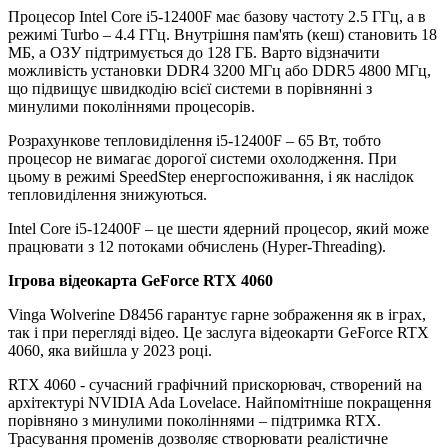
Процесор Intel Core i5-12400F має базову частоту 2.5 ГГц, а в
режимі Turbo – 4.4 ГГц. Внутрішня пам'ять (кеш) становить 18
МБ, а ОЗУ підтримується до 128 ГБ. Варто відзначити
можливість установки DDR4 3200 МГц або DDR5 4800 МГц,
що підвищує швидкодію всієї системи в порівнянні з
минулими поколіннями процесорів.
Розрахункове тепловиділення i5-12400F – 65 Вт, тобто
процесор не вимагає дорогої системи охолодження. При
цьому в режимі SpeedStep енергоспоживання, і як наслідок
тепловиділення знижуються.
Intel Core i5-12400F – це шести ядерний процесор, який може
працювати з 12 потоками обчислень (Hyper-Threading).
Ігрова відеокарта GeForce RTX 4060
Vinga Wolverine D8456 гарантує гарне зображення як в іграх,
так і при перегляді відео. Це заслуга відеокарти GeForce RTX
4060, яка вийшла у 2023 році.
RTX 4060 - сучасний графічний прискорювач, створений на
архітектурі NVIDIA Ada Lovelace. Найпомітніше покращення
порівняно з минулими поколіннями – підтримка RTX.
Трасування променів дозволяє створювати реалістичне