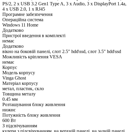
PS/2, 2 x USB 3.2 Gen1 Type A, 3 x Audio, 3 x DisplayPort 1.4a,
4 x USB 2.0, 1 x RJ45
Програмне забезпечення
Операційна система
Windows 11 Home
Додатково
Пристрої введення в комплекті
немає
Додатково
вікно на боковій панелі, слот 2.5" hdd\ssd, слот 3.5" hdd\ssd
Можливість кріплення VESA
немає
Корпус
Модель корпусу
Vinga Ghost
Матеріал корпусу
метал, пластик, скло
Товщина металу
0.45 мм
Розташування блоку живлення
нижнє
Потужність блоку живлення
600 Вт
З підсвічуванням
кулери з підсвічуванням, на верхній панелі, на задній панелі,