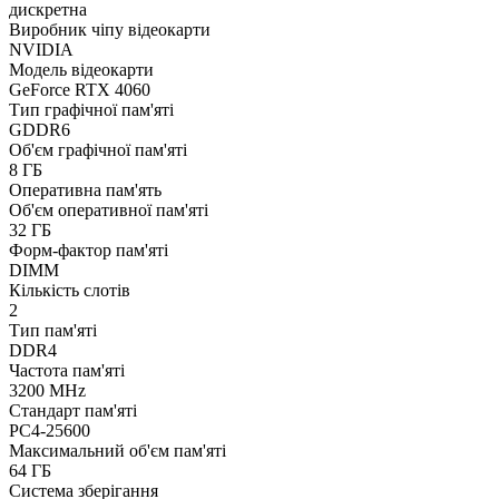
дискретна
Виробник чіпу відеокарти
NVIDIA
Модель відеокарти
GeForce RTX 4060
Тип графічної пам'яті
GDDR6
Об'єм графічної пам'яті
8 ГБ
Оперативна пам'ять
Об'єм оперативної пам'яті
32 ГБ
Форм-фактор пам'яті
DIMM
Кількість слотів
2
Тип пам'яті
DDR4
Частота пам'яті
3200 MHz
Стандарт пам'яті
PC4-25600
Максимальний об'єм пам'яті
64 ГБ
Система зберігання