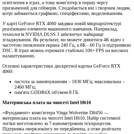
освітлення в іграх, а тому комп'ютер в першу чергу
призначений для геймерів. Сподобається він і творчим людям,
котрі займаються графікою, спецефектами, моделюванням.
У карті GeForce RTX 4060 завдяки новій мікроархітектурі
реалізовано елементи машинного навчання. Наприклад,
технологія NVIDIA DLSS 3 забезпечує найкраще
згладжування. Як результат, ви можете дивитися 4К відео з
частотою оновлення екрана 240 Гц, а 8К - 60 Гц із підтримкою
DSC. В іграх можна отримати стабільні 100+ FPS на високих
налаштуваннях.
Основні характеристики дискретної картки GeForce RTX
4060:
частота за замовчуванням – 1830 МГц; максимальна –
2460 МГц;
пам'ять GDDR6X об'ємом 8 ГБ.
Материнська плата на чипсеті Intel H610
«Фундамент» комп'ютера Vinga Wolverine D8456 —
материнська плата на чипсеті Intel H610. Набір системної
логіки виготовлено за 7-нанометровим техпроцесом.
Підтримка оверклокінгу не передбачена, а отже розігнати