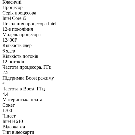
Класичні
Процесор
Серія процесора
Intel Core i5
Покоління процесора Intel
12-е покоління
Модель процесора
12400F
Кількість ядер
6 ядер
Кількість потоків
12 потоків
Частота процесора, ГГц
2.5
Підтримка Boost режиму
є
Частота в Boost, ГГц
4.4
Материнська плата
Сокет
1700
Чіпсет
Intel H610
Відеокарта
Тип відеокарти