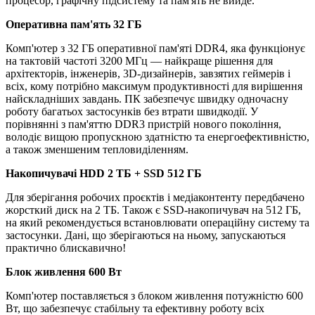
процесор, графічну підсистему та пам'ять не вийде.
Оперативна пам'ять 32 ГБ
Комп'ютер з 32 ГБ оперативної пам'яті DDR4, яка функціонує
на тактовій частоті 3200 МГц — найкраще рішення для
архітекторів, інженерів, 3D-дизайнерів, завзятих геймерів і
всіх, кому потрібно максимум продуктивності для вирішення
найскладніших завдань. ПК забезпечує швидку одночасну
роботу багатьох застосунків без втрати швидкодії. У
порівнянні з пам'яттю DDR3 пристрій нового покоління,
володіє вищою пропускною здатністю та енергоефективністю,
а також зменшеним тепловиділенням.
Накопичувачі HDD 2 TБ + SSD 512 ГБ
Для зберігання робочих проєктів і медіаконтенту передбачено
жорсткий диск на 2 ТБ. Також є SSD-накопичувач на 512 ГБ,
на який рекомендується встановлювати операційну систему та
застосунки. Дані, що зберігаються на ньому, запускаються
практично блискавично!
Блок живлення 600 Вт
Комп'ютер поставляється з блоком живлення потужністю 600
Вт, що забезпечує стабільну та ефективну роботу всіх