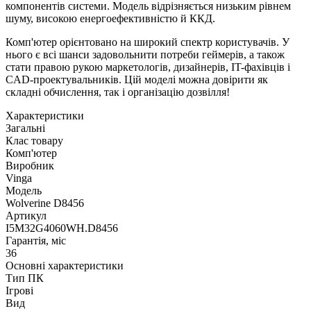
компонентів системи. Модель відрізняється низьким рівнем
шуму, високою енергоефективністю й ККД.
Комп'ютер орієнтовано на широкий спектр користувачів. У
нього є всі шанси задовольнити потреби геймерів, а також
стати правою рукою маркетологів, дизайнерів, IT-фахівців і
CAD-проектувальників. Цій моделі можна довірити як
складні обчислення, так і організацію дозвілля!
Характеристики
Загальні
Клас товару
Комп'ютер
Виробник
Vinga
Модель
Wolverine D8456
Артикул
I5M32G4060WH.D8456
Гарантія, міс
36
Основні характеристики
Тип ПК
Ігрові
Вид