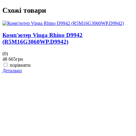
Схожі товари
Комп'ютер Vinga Rhino D9942
(R5M16G3060WP.D9942)
(0)
(
48 665
грн
4
порівняти
Детально
Д