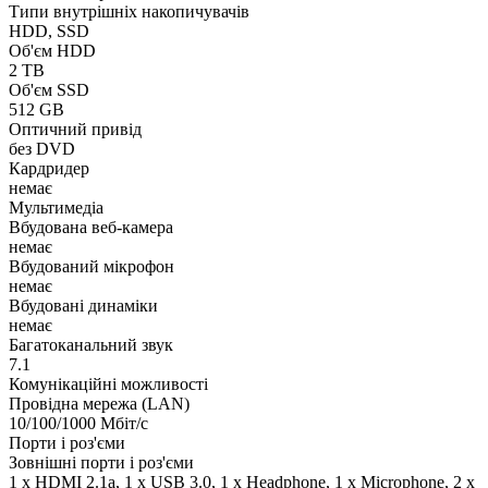
Типи внутрішніх накопичувачів
HDD, SSD
Об'єм HDD
2 TB
Об'єм SSD
512 GB
Оптичний привід
без DVD
Кардридер
немає
Мультимедіа
Вбудована веб-камера
немає
Вбудований мікрофон
немає
Вбудовані динаміки
немає
Багатоканальний звук
7.1
Комунікаційні можливості
Провідна мережа (LAN)
10/100/1000 Мбіт/с
Порти і роз'єми
Зовнішні порти і роз'єми
1 x HDMI 2.1a, 1 x USB 3.0, 1 x Нeadphone, 1 х Microphone, 2 x