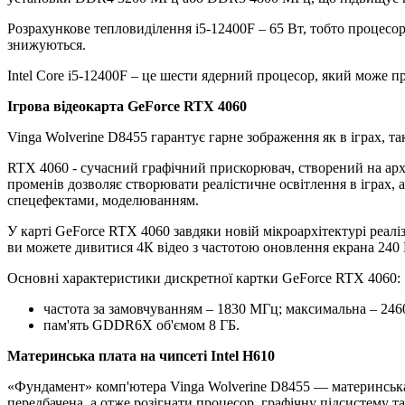
Розрахункове тепловиділення i5-12400F – 65 Вт, тобто процесо
знижуються.
Intel Core i5-12400F – це шести ядерний процесор, який може п
Ігрова відеокарта GeForce RTX 4060
Vinga Wolverine D8455 гарантує гарне зображення як в іграх, та
RTX 4060 - сучасний графічний прискорювач, створений на ар
променів дозволяє створювати реалістичне освітлення в іграх, 
спецефектами, моделюванням.
У карті GeForce RTX 4060 завдяки новій мікроархітектурі реа
ви можете дивитися 4К відео з частотою оновлення екрана 240 
Основні характеристики дискретної картки GeForce RTX 4060:
частота за замовчуванням – 1830 МГц; максимальна – 24
пам'ять GDDR6X об'ємом 8 ГБ.
Материнська плата на чипсеті Intel H610
«Фундамент» комп'ютера Vinga Wolverine D8455 — материнська 
передбачена, а отже розігнати процесор, графічну підсистему та