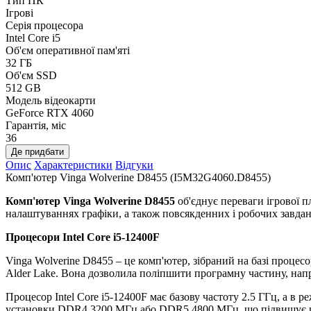
Тип ПК
Ігрові
Серія процесора
Intel Core i5
Об'єм оперативної пам'яті
32 ГБ
Об'єм SSD
512 GB
Модель відеокарти
GeForce RTX 4060
Гарантія, міс
36
Де придбати
Опис
Характеристики
Відгуки
Комп'ютер Vinga Wolverine D8455 (I5M32G4060.D8455)
Комп'ютер Vinga Wolverine D8455
об'єднує переваги ігрової п
налаштуваннях графіки, а також повсякденних і робочих завдан
Процесори
Intel Core i5-12400F
Vinga Wolverine D8455 – це комп'ютер, зібраний на базі процесор
Alder Lake. Вона дозволила поліпшити програмну частину, наприк
Процесор Intel Core i5-12400F має базову частоту 2.5 ГГц, а в 
установки DDR4 3200 МГц або DDR5 4800 МГц, що підвищує шв