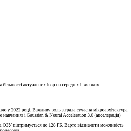
я більшості актуальних ігор на середніх і високих
йшло у 2022 році. Важливу роль зіграла сучасна мікроархітектура
вчання) і Gaussian & Neural Acceleration 3.0 (акселерація).
, а ОЗУ підтримується до 128 ГБ. Варто відзначити можливість
роцесорів.