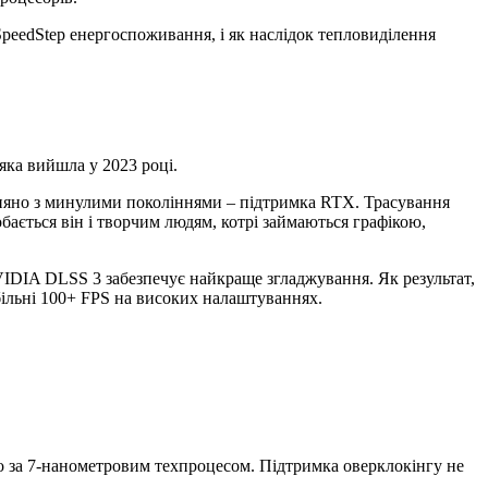
peedStep енергоспоживання, і як наслідок тепловиділення
 яка вийшла у 2023 році.
няно з минулими поколіннями – підтримка RTX. Трасування
бається він і творчим людям, котрі займаються графікою,
VIDIA DLSS 3 забезпечує найкраще згладжування. Як результат,
більні 100+ FPS на високих налаштуваннях.
но за 7-нанометровим техпроцесом. Підтримка оверклокінгу не