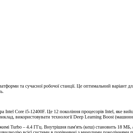
латформи та сучасної робочої станції. Це оптимальний варіант дл
ь.
а Intel Core i5-12400F. Це 12 покоління процесорів Intel, яке ви
лад, використовувати технології Deep Learning Boost (машинне на
режимі Turbo – 4.4 ГГц. Внутрішня пам'ять (кеш) становить 18 МБ
идкодію всієї системи в порівнянні з минулими поколіннями п