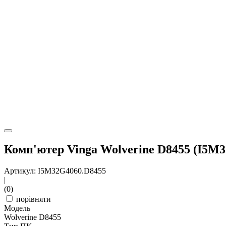
Комп'ютер Vinga Wolverine D8455 (I5M
Артикул: I5M32G4060.D8455
|
(0)
порівняти
Модель
Wolverine D8455