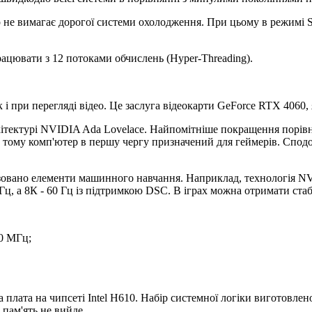
р не вимагає дорогої системи охолодження. При цьому в режимі S
рацювати з 12 потоками обчислень (Hyper-Threading).
к і при перегляді відео. Це заслуга відеокарти GeForce RTX 4060,
хітектурі NVIDIA Ada Lovelace. Найпомітніше покращення порів
а тому комп'ютер в першу чергу призначений для геймерів. Сподо
лізовано елементи машинного навчання. Наприклад, технологія N
Гц, а 8К - 60 Гц із підтримкою DSC. В іграх можна отримати ста
60 МГц;
плата на чипсеті Intel H610. Набір системної логіки виготовле
 пам'ять не вийде.