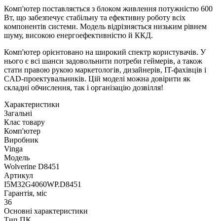
Комп'ютер поставляється з блоком живлення потужністю 600
Вт, що забезпечує стабільну та ефективну роботу всіх
компонентів системи. Модель відрізняється низьким рівнем
шуму, високою енергоефективністю й ККД.
Комп'ютер орієнтовано на широкий спектр користувачів. У
нього є всі шанси задовольнити потреби геймерів, а також
стати правою рукою маркетологів, дизайнерів, IT-фахівців і
CAD-проектувальників. Цій моделі можна довірити як
складні обчислення, так і організацію дозвілля!
Характеристики
Загальні
Клас товару
Комп'ютер
Виробник
Vinga
Модель
Wolverine D8451
Артикул
I5M32G4060WP.D8451
Гарантія, міс
36
Основні характеристики
Тип ПК