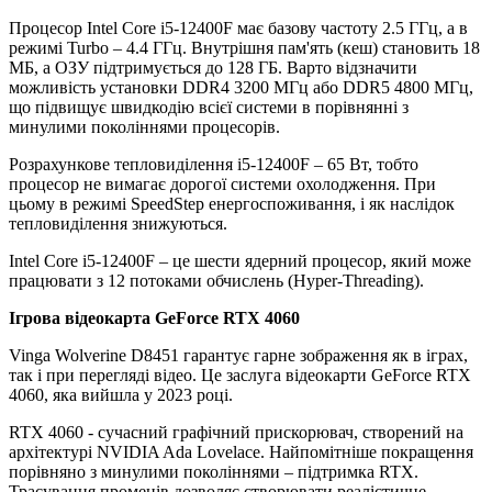
Процесор Intel Core i5-12400F має базову частоту 2.5 ГГц, а в
режимі Turbo – 4.4 ГГц. Внутрішня пам'ять (кеш) становить 18
МБ, а ОЗУ підтримується до 128 ГБ. Варто відзначити
можливість установки DDR4 3200 МГц або DDR5 4800 МГц,
що підвищує швидкодію всієї системи в порівнянні з
минулими поколіннями процесорів.
Розрахункове тепловиділення i5-12400F – 65 Вт, тобто
процесор не вимагає дорогої системи охолодження. При
цьому в режимі SpeedStep енергоспоживання, і як наслідок
тепловиділення знижуються.
Intel Core i5-12400F – це шести ядерний процесор, який може
працювати з 12 потоками обчислень (Hyper-Threading).
Ігрова відеокарта GeForce RTX 4060
Vinga Wolverine D8451 гарантує гарне зображення як в іграх,
так і при перегляді відео. Це заслуга відеокарти GeForce RTX
4060, яка вийшла у 2023 році.
RTX 4060 - сучасний графічний прискорювач, створений на
архітектурі NVIDIA Ada Lovelace. Найпомітніше покращення
порівняно з минулими поколіннями – підтримка RTX.
Трасування променів дозволяє створювати реалістичне