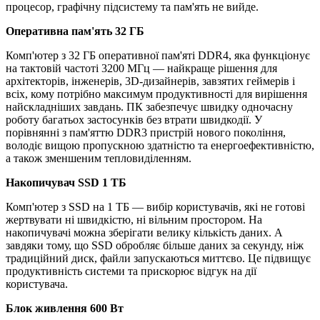
процесор, графічну підсистему та пам'ять не вийде.
Оперативна пам'ять 32 ГБ
Комп'ютер з 32 ГБ оперативної пам'яті DDR4, яка функціонує
на тактовій частоті 3200 МГц — найкраще рішення для
архітекторів, інженерів, 3D-дизайнерів, завзятих геймерів і
всіх, кому потрібно максимум продуктивності для вирішення
найскладніших завдань. ПК забезпечує швидку одночасну
роботу багатьох застосунків без втрати швидкодії. У
порівнянні з пам'яттю DDR3 пристрій нового покоління,
володіє вищою пропускною здатністю та енергоефективністю,
а також зменшеним тепловиділенням.
Накопичувач SSD 1 ТБ
Комп'ютер з SSD на 1 ТБ — вибір користувачів, які не готові
жертвувати ні швидкістю, ні вільним простором. На
накопичувачі можна зберігати велику кількість даних. А
завдяки тому, що SSD обробляє більше даних за секунду, ніж
традиційний диск, файли запускаються миттєво. Це підвищує
продуктивність системи та прискорює відгук на дії
користувача.
Блок живлення 600 Вт