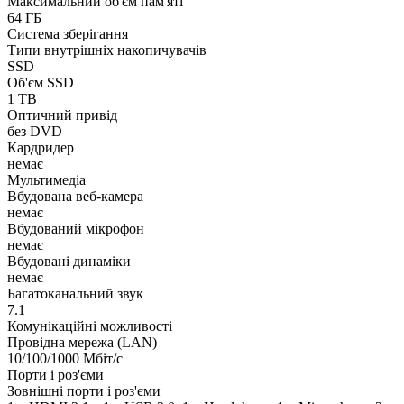
Максимальний об'єм пам'яті
64 ГБ
Система зберігання
Типи внутрішніх накопичувачів
SSD
Об'єм SSD
1 TB
Оптичний привід
без DVD
Кардридер
немає
Мультимедіа
Вбудована веб-камера
немає
Вбудований мікрофон
немає
Вбудовані динаміки
немає
Багатоканальний звук
7.1
Комунікаційні можливості
Провідна мережа (LAN)
10/100/1000 Мбіт/с
Порти і роз'єми
Зовнішні порти і роз'єми