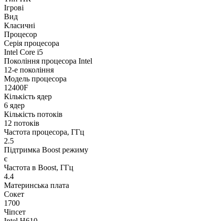
Ігрові
Вид
Класичні
Процесор
Серія процесора
Intel Core i5
Покоління процесора Intel
12-е покоління
Модель процесора
12400F
Кількість ядер
6 ядер
Кількість потоків
12 потоків
Частота процесора, ГГц
2.5
Підтримка Boost режиму
є
Частота в Boost, ГГц
4.4
Материнська плата
Сокет
1700
Чіпсет
Intel H610