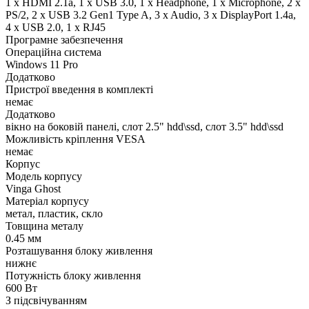
1 x HDMI 2.1a, 1 x USB 3.0, 1 x Нeadphone, 1 х Microphone, 2 x
PS/2, 2 x USB 3.2 Gen1 Type A, 3 x Audio, 3 x DisplayPort 1.4a,
4 x USB 2.0, 1 x RJ45
Програмне забезпечення
Операційна система
Windows 11 Pro
Додатково
Пристрої введення в комплекті
немає
Додатково
вікно на боковій панелі, слот 2.5" hdd\ssd, слот 3.5" hdd\ssd
Можливість кріплення VESA
немає
Корпус
Модель корпусу
Vinga Ghost
Матеріал корпусу
метал, пластик, скло
Товщина металу
0.45 мм
Розташування блоку живлення
нижнє
Потужність блоку живлення
600 Вт
З підсвічуванням