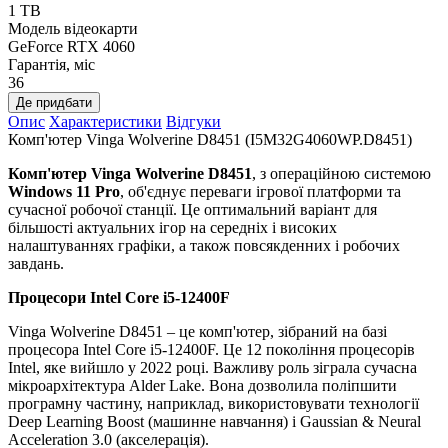
1 TB
Модель відеокарти
GeForce RTX 4060
Гарантія, міс
36
Де придбати
Опис
Характеристики
Відгуки
Комп'ютер Vinga Wolverine D8451 (I5M32G4060WP.D8451)
Комп'ютер Vinga Wolverine D8451
, з операційною системою
Windows 11 Pro
,
об'єднує переваги ігрової платформи та
сучасної робочої станції. Це оптимальний варіант для
більшості актуальних ігор на середніх і високих
налаштуваннях графіки, а також повсякденних і робочих
завдань.
Процесори
Intel Core i5-12400F
Vinga Wolverine D8451 – це комп'ютер, зібраний на базі
процесора Intel Core i5-12400F. Це 12 покоління процесорів
Intel, яке вийшло у 2022 році. Важливу роль зіграла сучасна
мікроархітектура Alder Lake. Вона дозволила поліпшити
програмну частину, наприклад, використовувати технології
Deep Learning Boost (машинне навчання) і Gaussian & Neural
Acceleration 3.0 (акселерація).