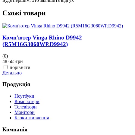
Будь першим, хто залишить відгук
Схожі товари
Комп'ютер Vinga Rhino D9942
(R5M16G3060WP.D9942)
(0)
(
48 665
грн
4
порівняти
Детально
Д
Продукція
Ноутбуки
Комп'ютери
Телевізори
Монітори
Блоки живлення
Компанія