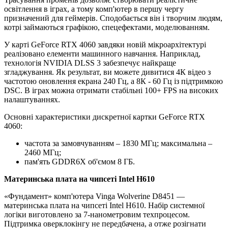
освітлення в іграх, а тому комп'ютер в першу чергу
призначений для геймерів. Сподобається він і творчим людям,
котрі займаються графікою, спецефектами, моделюванням.
У карті GeForce RTX 4060 завдяки новій мікроархітектурі
реалізовано елементи машинного навчання. Наприклад,
технологія NVIDIA DLSS 3 забезпечує найкраще
згладжування. Як результат, ви можете дивитися 4К відео з
частотою оновлення екрана 240 Гц, а 8К - 60 Гц із підтримкою
DSC. В іграх можна отримати стабільні 100+ FPS на високих
налаштуваннях.
Основні характеристики дискретної картки GeForce RTX
4060:
частота за замовчуванням – 1830 МГц; максимальна –
2460 МГц;
пам'ять GDDR6X об'ємом 8 ГБ.
Материнська плата на чипсеті Intel H610
«Фундамент» комп'ютера Vinga Wolverine D8451 —
материнська плата на чипсеті Intel H610. Набір системної
логіки виготовлено за 7-нанометровим техпроцесом.
Підтримка оверклокінгу не передбачена, а отже розігнати