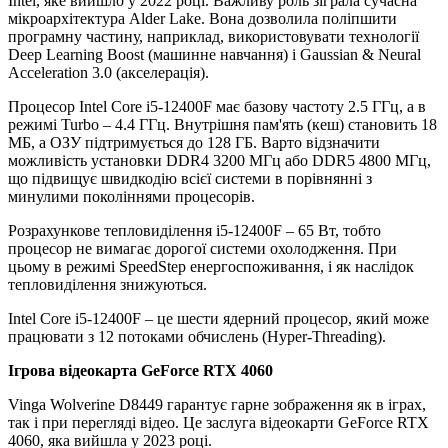
Intel, яке вийшло у 2022 році. Важливу роль зіграла сучасна
мікроархітектура Alder Lake. Вона дозволила поліпшити
програмну частину, наприклад, використовувати технології
Deep Learning Boost (машинне навчання) і Gaussian & Neural
Acceleration 3.0 (акселерація).
Процесор Intel Core i5-12400F має базову частоту 2.5 ГГц, а в
режимі Turbo – 4.4 ГГц. Внутрішня пам'ять (кеш) становить 18
МБ, а ОЗУ підтримується до 128 ГБ. Варто відзначити
можливість установки DDR4 3200 МГц або DDR5 4800 МГц,
що підвищує швидкодію всієї системи в порівнянні з
минулими поколіннями процесорів.
Розрахункове тепловиділення i5-12400F – 65 Вт, тобто
процесор не вимагає дорогої системи охолодження. При
цьому в режимі SpeedStep енергоспоживання, і як наслідок
тепловиділення знижуються.
Intel Core i5-12400F – це шести ядерний процесор, який може
працювати з 12 потоками обчислень (Hyper-Threading).
Ігрова відеокарта GeForce RTX 4060
Vinga Wolverine D8449 гарантує гарне зображення як в іграх,
так і при перегляді відео. Це заслуга відеокарти GeForce RTX
4060, яка вийшла у 2023 році.