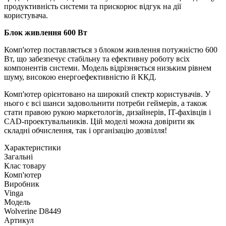
продуктивність системи та прискорює відгук на дії
користувача.
Блок живлення 600 Вт
Комп'ютер поставляється з блоком живлення потужністю 600
Вт, що забезпечує стабільну та ефективну роботу всіх
компонентів системи. Модель відрізняється низьким рівнем
шуму, високою енергоефективністю й ККД.
Комп'ютер орієнтовано на широкий спектр користувачів. У
нього є всі шанси задовольнити потреби геймерів, а також
стати правою рукою маркетологів, дизайнерів, IT-фахівців і
CAD-проектувальників. Цій моделі можна довірити як
складні обчислення, так і організацію дозвілля!
Характеристики
Загальні
Клас товару
Комп'ютер
Виробник
Vinga
Модель
Wolverine D8449
Артикул