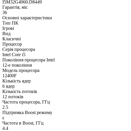
I5M32G4060.D8449
Гарантія, міс
36
Основні характеристики
Тип ПК
Ігрові
Вид
Класичні
Процесор
Серія процесора
Intel Core i5
Покоління процесора Intel
12-е покоління
Модель процесора
12400F
Кількість ядер
6 ядер
Кількість потоків
12 потоків
Частота процесора, ГГц
2.5
Підтримка Boost режиму
є
Частота в Boost, ГГц
4.4