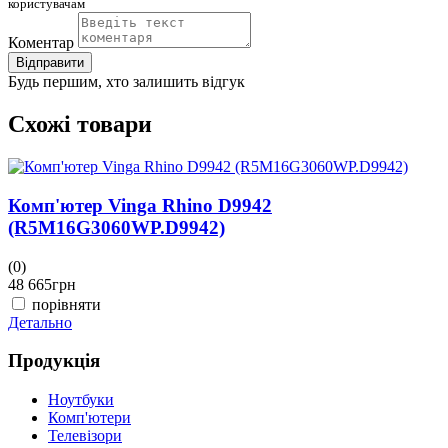
користувачам
Коментар
Відправити
Будь першим, хто залишить відгук
Схожі товари
Комп'ютер Vinga Rhino D9942
(R5M16G3060WP.D9942)
(0)
(
48 665
грн
4
порівняти
Детально
Д
Продукція
Ноутбуки
Комп'ютери
Телевізори