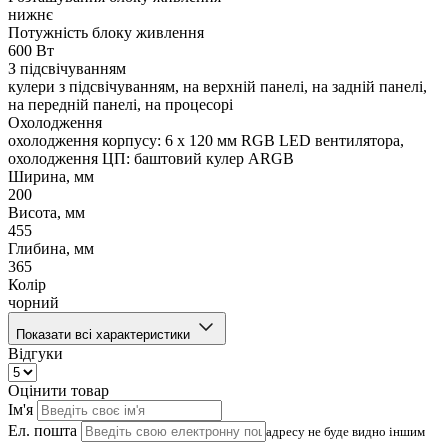
нижнє
Потужність блоку живлення
600 Вт
З підсвічуванням
кулери з підсвічуванням, на верхній панелі, на задній панелі,
на передній панелі, на процесорі
Охолодження
охолодження корпусу: 6 x 120 мм RGB LED вентилятора,
охолодження ЦП: баштовий кулер ARGB
Ширина, мм
200
Висота, мм
455
Глибина, мм
365
Колір
чорний
Показати всі характеристики
Відгуки
Оцінити товар
Ім'я
Ел. пошта
адресу не буде видно іншим