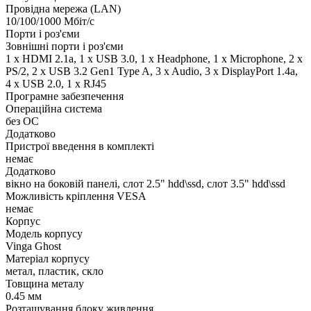
Провідна мережа (LAN)
10/100/1000 Мбіт/с
Порти і роз'єми
Зовнішні порти і роз'єми
1 x HDMI 2.1a, 1 x USB 3.0, 1 x Нeadphone, 1 х Microphone, 2 x
PS/2, 2 x USB 3.2 Gen1 Type A, 3 x Audio, 3 x DisplayPort 1.4a,
4 x USB 2.0, 1 x RJ45
Програмне забезпечення
Операційна система
без ОС
Додатково
Пристрої введення в комплекті
немає
Додатково
вікно на боковій панелі, слот 2.5" hdd\ssd, слот 3.5" hdd\ssd
Можливість кріплення VESA
немає
Корпус
Модель корпусу
Vinga Ghost
Матеріал корпусу
метал, пластик, скло
Товщина металу
0.45 мм
Розташування блоку живлення