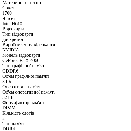
Материнська плата
Сокет
1700
Чіпсет
Intel H610
Відеокарта
Тип відеокарти
дискретна
Виробник чіпу відеокарти
NVIDIA
Модель відеокарти
GeForce RTX 4060
Тип графічної пам'яті
GDDR6
Об'єм графічної пам'яті
8 ГБ
Оперативна пам'ять
Об'єм оперативної пам'яті
32 ГБ
Форм-фактор пам'яті
DIMM
Кількість слотів
2
Тип пам'яті
DDR4