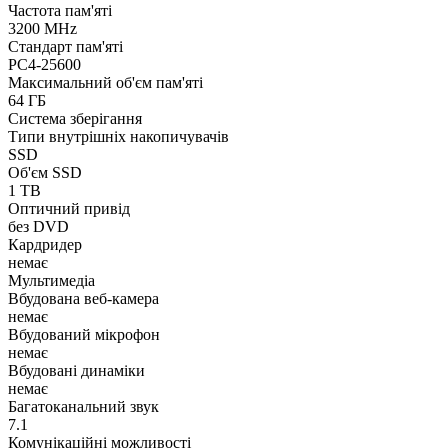
Частота пам'яті
3200 MHz
Стандарт пам'яті
PC4-25600
Максимальний об'єм пам'яті
64 ГБ
Система зберігання
Типи внутрішніх накопичувачів
SSD
Об'єм SSD
1 TB
Оптичний привід
без DVD
Кардридер
немає
Мультимедіа
Вбудована веб-камера
немає
Вбудований мікрофон
немає
Вбудовані динаміки
немає
Багатоканальний звук
7.1
Комунікаційні можливості