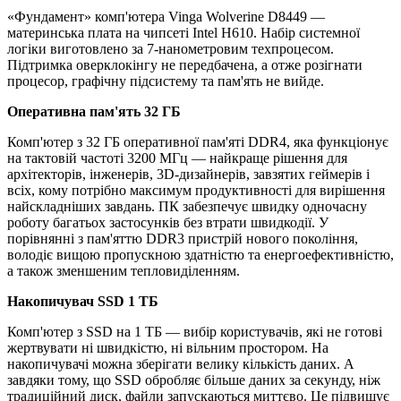
«Фундамент» комп'ютера Vinga Wolverine D8449 —
материнська плата на чипсеті Intel H610. Набір системної
логіки виготовлено за 7-нанометровим техпроцесом.
Підтримка оверклокінгу не передбачена, а отже розігнати
процесор, графічну підсистему та пам'ять не вийде.
Оперативна пам'ять 32 ГБ
Комп'ютер з 32 ГБ оперативної пам'яті DDR4, яка функціонує
на тактовій частоті 3200 МГц — найкраще рішення для
архітекторів, інженерів, 3D-дизайнерів, завзятих геймерів і
всіх, кому потрібно максимум продуктивності для вирішення
найскладніших завдань. ПК забезпечує швидку одночасну
роботу багатьох застосунків без втрати швидкодії. У
порівнянні з пам'яттю DDR3 пристрій нового покоління,
володіє вищою пропускною здатністю та енергоефективністю,
а також зменшеним тепловиділенням.
Накопичувач SSD 1 ТБ
Комп'ютер з SSD на 1 ТБ — вибір користувачів, які не готові
жертвувати ні швидкістю, ні вільним простором. На
накопичувачі можна зберігати велику кількість даних. А
завдяки тому, що SSD обробляє більше даних за секунду, ніж
традиційний диск, файли запускаються миттєво. Це підвищує