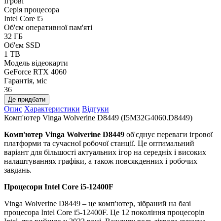
Ігрові
Серія процесора
Intel Core i5
Об'єм оперативної пам'яті
32 ГБ
Об'єм SSD
1 TB
Модель відеокарти
GeForce RTX 4060
Гарантія, міс
36
Де придбати
Опис
Характеристики
Відгуки
Комп'ютер Vinga Wolverine D8449 (I5M32G4060.D8449)
Комп'ютер Vinga Wolverine D8449
об'єднує переваги ігрової
платформи та сучасної робочої станції. Це оптимальний
варіант для більшості актуальних ігор на середніх і високих
налаштуваннях графіки, а також повсякденних і робочих
завдань.
Процесори
Intel Core i5-12400F
Vinga Wolverine D8449 – це комп'ютер, зібраний на базі
процесора Intel Core i5-12400F. Це 12 покоління процесорів