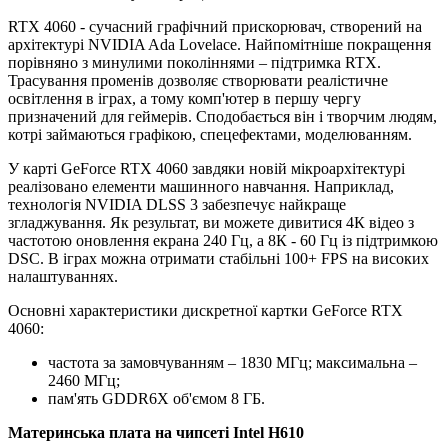
RTX 4060 - сучасний графічний прискорювач, створений на
архітектурі NVIDIA Ada Lovelace. Найпомітніше покращення
порівняно з минулими поколіннями – підтримка RTX.
Трасування променів дозволяє створювати реалістичне
освітлення в іграх, а тому комп'ютер в першу чергу
призначений для геймерів. Сподобається він і творчим людям,
котрі займаються графікою, спецефектами, моделюванням.
У карті GeForce RTX 4060 завдяки новій мікроархітектурі
реалізовано елементи машинного навчання. Наприклад,
технологія NVIDIA DLSS 3 забезпечує найкраще
згладжування. Як результат, ви можете дивитися 4К відео з
частотою оновлення екрана 240 Гц, а 8К - 60 Гц із підтримкою
DSC. В іграх можна отримати стабільні 100+ FPS на високих
налаштуваннях.
Основні характеристики дискретної картки GeForce RTX
4060:
частота за замовчуванням – 1830 МГц; максимальна –
2460 МГц;
пам'ять GDDR6X об'ємом 8 ГБ.
Материнська плата на чипсеті Intel H610