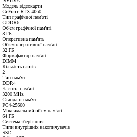
NVIDIA
Модель відеокарти
GeForce RTX 4060
Тип графічної пам'яті
GDDR6
Об'єм графічної пам'яті
8 ГБ
Оперативна пам'ять
Об'єм оперативної пам'яті
32 ГБ
Форм-фактор пам'яті
DIMM
Кількість слотів
2
Тип пам'яті
DDR4
Частота пам'яті
3200 MHz
Стандарт пам'яті
PC4-25600
Максимальний об'єм пам'яті
64 ГБ
Система зберігання
Типи внутрішніх накопичувачів
SSD