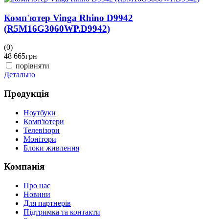
Комп'ютер Vinga Rhino D9942
(R5M16G3060WP.D9942)
(0)
(
48 665
грн
4
порівняти
Детально
Д
Продукція
Ноутбуки
Комп'ютери
Телевізори
Монітори
Блоки живлення
Компанія
Про нас
Новини
Для партнерів
Підтримка та контакти