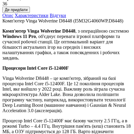
36
Де придбати
Опис
Характеристики
Відгуки
Комп'ютер Vinga Wolverine D8448 (I5M32G4060WP.D8448)
Комп'ютер Vinga Wolverine D8448
, з операційною системою
Windows 11 Pro
,
об'єднує переваги ігрової платформи та
сучасної робочої станції. Це оптимальний варіант для
більшості актуальних ігор на середніх і високих
налаштуваннях графіки, а також повсякденних і робочих
завдань.
Процесори
Intel Core i5-12400F
Vinga Wolverine D8448 – це комп'ютер, зібраний на базі
процесора Intel Core i5-12400F. Це 12 покоління процесорів
Intel, яке вийшло у 2022 році. Важливу роль зіграла сучасна
мікроархітектура Alder Lake. Вона дозволила поліпшити
програмну частину, наприклад, використовувати технології
Deep Learning Boost (машинне навчання) і Gaussian & Neural
Acceleration 3.0 (акселерація).
Процесор Intel Core i5-12400F має базову частоту 2.5 ГГц, а в
режимі Turbo – 4.4 ГГц. Внутрішня пам'ять (кеш) становить 18
МБ, а ОЗУ підтримується до 128 ГБ. Варто відзначити