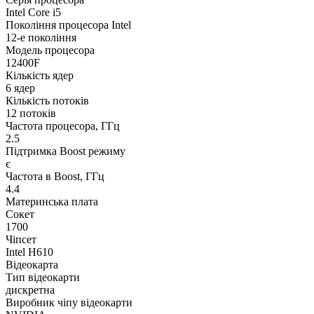
Intel Core i5
Покоління процесора Intel
12-е покоління
Модель процесора
12400F
Кількість ядер
6 ядер
Кількість потоків
12 потоків
Частота процесора, ГГц
2.5
Підтримка Boost режиму
є
Частота в Boost, ГГц
4.4
Материнська плата
Сокет
1700
Чіпсет
Intel H610
Відеокарта
Тип відеокарти
дискретна
Виробник чіпу відеокарти