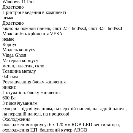
Windows 11 Pro
Додатково
Пристрої введення в комплекті
немає
Додатково
вікно на боковій панелі, слот 2.5" hdd\ssd, слот 3.5" hdd\ssd
Можливість кріплення VESA
немає
Корпус
Модель корпусу
Vinga Ghost
Матеріал корпусу
метал, пластик, скло
Товщина металу
0.45 мм
Розташування блоку живлення
нижнє
Потужність блоку живлення
600 Вт
З підсвічуванням
кулери з підсвічуванням, на верхній панелі, на задній панелі,
на передній панелі, на процесорі
Охолодження
охолодження корпусу: 6 x 120 мм RGB LED вентилятора,
охолодження ЦП: баштовий кулер ARGB