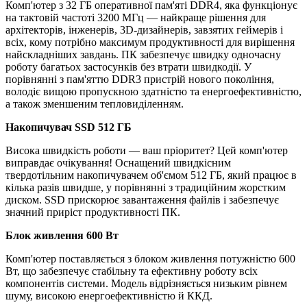
Комп'ютер з 32 ГБ оперативної пам'яті DDR4, яка функціонує
на тактовій частоті 3200 МГц — найкраще рішення для
архітекторів, інженерів, 3D-дизайнерів, завзятих геймерів і
всіх, кому потрібно максимум продуктивності для вирішення
найскладніших завдань. ПК забезпечує швидку одночасну
роботу багатьох застосунків без втрати швидкодії. У
порівнянні з пам'яттю DDR3 пристрій нового покоління,
володіє вищою пропускною здатністю та енергоефективністю,
а також зменшеним тепловиділенням.
Накопичувач SSD 512 ГБ
Висока швидкість роботи — ваш пріоритет? Цей комп'ютер
виправдає очікування! Оснащений швидкісним
твердотільним накопичувачем об'ємом 512 ГБ, який працює в
кілька разів швидше, у порівнянні з традиційним жорстким
диском. SSD прискорює завантаження файлів і забезпечує
значний приріст продуктивності ПК.
Блок живлення 600 Вт
Комп'ютер поставляється з блоком живлення потужністю 600
Вт, що забезпечує стабільну та ефективну роботу всіх
компонентів системи. Модель відрізняється низьким рівнем
шуму, високою енергоефективністю й ККД.