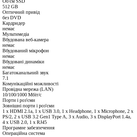
Об'єм SSD
512 GB
Оптичний привід
без DVD
Кардридер
немає
Мультимедіа
Вбудована веб-камера
немає
Вбудований мікрофон
немає
Вбудовані динаміки
немає
Багатоканальний звук
7.1
Комунікаційні можливості
Провідна мережа (LAN)
10/100/1000 Мбіт/с
Порти і роз'єми
Зовнішні порти і роз'єми
1 x HDMI 2.1a, 1 x USB 3.0, 1 x Нeadphone, 1 х Microphone, 2 x
PS/2, 2 x USB 3.2 Gen1 Type A, 3 x Audio, 3 x DisplayPort 1.4a,
4 x USB 2.0, 1 x RJ45
Програмне забезпечення
Операційна система