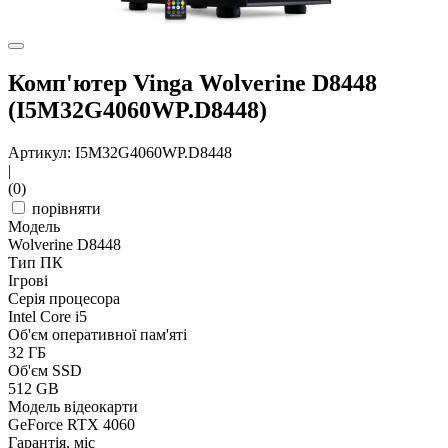
Комп'ютер Vinga Wolverine D8448
(I5M32G4060WP.D8448)
Артикул: I5M32G4060WP.D8448
|
(0)
порівняти
Модель
Wolverine D8448
Тип ПК
Ігрові
Серія процесора
Intel Core i5
Об'єм оперативної пам'яті
32 ГБ
Об'єм SSD
512 GB
Модель відеокарти
GeForce RTX 4060
Гарантія, міс