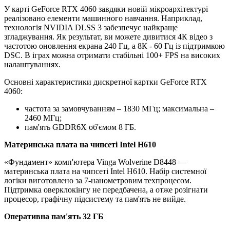
У карті GeForce RTX 4060 завдяки новій мікроархітектурі
реалізовано елементи машинного навчання. Наприклад,
технологія NVIDIA DLSS 3 забезпечує найкраще
згладжування. Як результат, ви можете дивитися 4К відео з
частотою оновлення екрана 240 Гц, а 8К - 60 Гц із підтримкою
DSC. В іграх можна отримати стабільні 100+ FPS на високих
налаштуваннях.
Основні характеристики дискретної картки GeForce RTX
4060:
частота за замовчуванням – 1830 МГц; максимальна –
2460 МГц;
пам'ять GDDR6X об'ємом 8 ГБ.
Материнська плата на чипсеті Intel H610
«Фундамент» комп'ютера Vinga Wolverine D8448 —
материнська плата на чипсеті Intel H610. Набір системної
логіки виготовлено за 7-нанометровим техпроцесом.
Підтримка оверклокінгу не передбачена, а отже розігнати
процесор, графічну підсистему та пам'ять не вийде.
Оперативна пам'ять 32 ГБ