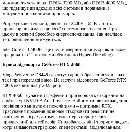
можливість установки DDR4 3200 МГц або DDR5 4800 МГц,
що підвищує швидкодію всієї системи в порівнянні з
минулими поколіннями процесорів.
Розрахункове тепловиділення i5-12400F – 65 Вт, тобто
процесор не вимагає дорогої системи охолодження. При
цьому в режимі SpeedStep енергоспоживання, і як наслідок
тепловиділення знижуються.
Intel Core i5-12400F – це шести ядерний процесор, який може
працювати з 12 потоками обчислень (Hyper-Threading).
Ігрова відеокарта GeForce RTX 4060
Vinga Wolverine D8448 гарантує гарне зображення як в іграх,
так і при перегляді відео. Це заслуга відеокарти GeForce RTX
4060, яка вийшла у 2023 році.
RTX 4060 - сучасний графічний прискорювач, створений на
архітектурі NVIDIA Ada Lovelace. Найпомітніше покращення
порівняно з минулими поколіннями – підтримка RTX.
Трасування променів дозволяє створювати реалістичне
освітлення в іграх, а тому комп'ютер в першу чергу
призначений для геймерів. Сподобається він і творчим людям,
котрі займаються графікою, спецефектами, моделюванням.