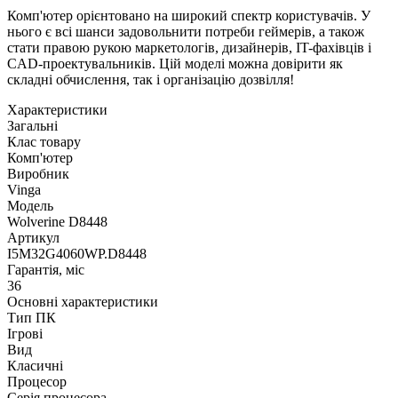
Комп'ютер орієнтовано на широкий спектр користувачів. У
нього є всі шанси задовольнити потреби геймерів, а також
стати правою рукою маркетологів, дизайнерів, IT-фахівців і
CAD-проектувальників. Цій моделі можна довірити як
складні обчислення, так і організацію дозвілля!
Характеристики
Загальні
Клас товару
Комп'ютер
Виробник
Vinga
Модель
Wolverine D8448
Артикул
I5M32G4060WP.D8448
Гарантія, міс
36
Основні характеристики
Тип ПК
Ігрові
Вид
Класичні
Процесор
Серія процесора