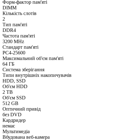
Форм-фактор пам'яті
DIMM
Кількість слотів
2
Тип пам'яті
DDR4
Частота пам'яті
3200 MHz
Стандарт пам'яті
PC4-25600
Максимальний об'єм пам'яті
64 ГБ
Система зберігання
Типи внутрішніх накопичувачів
HDD, SSD
Об'єм HDD
2 TB
Об'єм SSD
512 GB
Оптичний привід
без DVD
Кардридер
немає
Мультимедіа
Вбудована веб-камера