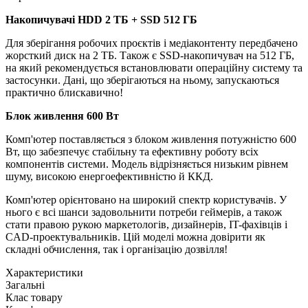
Накопичувачі HDD 2 TБ + SSD 512 ГБ
Для зберігання робочих проєктів і медіаконтенту передбачено
жорсткий диск на 2 ТБ. Також є SSD-накопичувач на 512 ГБ,
на який рекомендується встановлювати операційну систему та
застосунки. Дані, що зберігаються на ньому, запускаються
практично блискавично!
Блок живлення 600 Вт
Комп'ютер поставляється з блоком живлення потужністю 600
Вт, що забезпечує стабільну та ефективну роботу всіх
компонентів системи. Модель відрізняється низьким рівнем
шуму, високою енергоефективністю й ККД.
Комп'ютер орієнтовано на широкий спектр користувачів. У
нього є всі шанси задовольнити потреби геймерів, а також
стати правою рукою маркетологів, дизайнерів, IT-фахівців і
CAD-проектувальників. Цій моделі можна довірити як
складні обчислення, так і організацію дозвілля!
Характеристики
Загальні
Клас товару