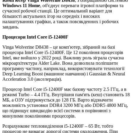
Комп'ютер Vinga Wolverine D8438
, з операційною системою
Windows 11 Home
,
об'єднує переваги ігрової платформи та
сучасної робочої станції. Це оптимальний варіант для
більшості актуальних ігор на середніх і високих
налаштуваннях графіки, а також повсякденних і робочих
завдань.
Процесори
Intel Core i5-12400F
Vinga Wolverine D8438 – це комп'ютер, зібраний на базі
процесора Intel Core i5-12400F. Це 12 покоління процесорів
Intel, яке вийшло у 2022 році. Важливу роль зіграла сучасна
мікроархітектура Alder Lake. Вона дозволила поліпшити
програмну частину, наприклад, використовувати технології
Deep Learning Boost (машинне навчання) і Gaussian & Neural
Acceleration 3.0 (акселерація).
Процесор Intel Core i5-12400F має базову частоту 2.5 ГГц, а в
режимі Turbo – 4.4 ГГц. Внутрішня пам'ять (кеш) становить 18
МБ, а ОЗУ підтримується до 128 ГБ. Варто відзначити
можливість установки DDR4 3200 МГц або DDR5 4800 МГц,
що підвищує швидкодію всієї системи в порівнянні з
минулими поколіннями процесорів.
Розрахункове тепловиділення i5-12400F – 65 Вт, тобто
процесор не вимагає дорогої системи охолодження. При