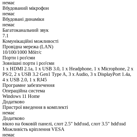
немає
Вбудований мікрофон
немає
Вбудовані динаміки
немає
Багатоканальний звук
7.1
Комунікаційні можливості
Провідна мережа (LAN)
10/100/1000 Мбіт/с
Порти і роз'єми
Зовнішні порти і роз'єми
1 x HDMI 2.1a, 1 x USB 3.0, 1 x Нeadphone, 1 х Microphone, 2 x
PS/2, 2 x USB 3.2 Gen1 Type A, 3 x Audio, 3 x DisplayPort 1.4a,
4 x USB 2.0, 1 x RJ45
Програмне забезпечення
Операційна система
Windows 11 Home
Додатково
Пристрої введення в комплекті
немає
Додатково
вікно на боковій панелі, слот 2.5" hdd\ssd, слот 3.5" hdd\ssd
Можливість кріплення VESA
немає