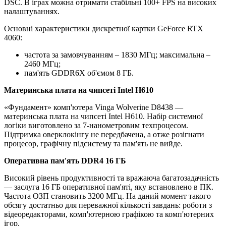
DSC. В іграх можна отримати стабільні 100+ FPS на високих
налаштуваннях.
Основні характеристики дискретної картки GeForce RTX
4060:
частота за замовчуванням – 1830 МГц; максимальна –
2460 МГц;
пам'ять GDDR6X об'ємом 8 ГБ.
Материнська плата на чипсеті Intel H610
«Фундамент» комп'ютера Vinga Wolverine D8438 —
материнська плата на чипсеті Intel H610. Набір системної
логіки виготовлено за 7-нанометровим техпроцесом.
Підтримка оверклокінгу не передбачена, а отже розігнати
процесор, графічну підсистему та пам'ять не вийде.
Оперативна пам'ять DDR4 16 ГБ
Високий рівень продуктивності та вражаюча багатозадачність
— заслуга 16 ГБ оперативної пам'яті, яку встановлено в ПК.
Частота ОЗП становить 3200 МГц. На даний момент такого
обсягу достатньо для переважної кількості завдань: роботи з
відеоредакторами, комп'ютерною графікою та комп'ютерних
ігор.