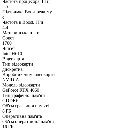
Частота процесора, ГГц
2.5
Підтримка Boost режиму
є
Частота в Boost, ГГц
4.4
Материнська плата
Сокет
1700
Чіпсет
Intel H610
Відеокарта
Тип відеокарти
дискретна
Виробник чіпу відеокарти
NVIDIA
Модель відеокарти
GeForce RTX 4060
Тип графічної пам'яті
GDDR6
Об'єм графічної пам'яті
8 ГБ
Оперативна пам'ять
Об'єм оперативної пам'яті
16 ГБ