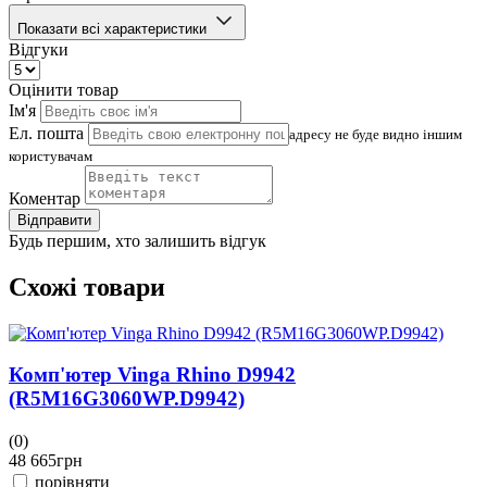
Показати всі характеристики
Відгуки
Оцінити товар
Ім'я
Ел. пошта
адресу не буде видно іншим
користувачам
Коментар
Відправити
Будь першим, хто залишить відгук
Схожі товари
Комп'ютер Vinga Rhino D9942
(R5M16G3060WP.D9942)
(0)
(
48 665
грн
4
порівняти