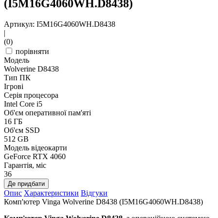
(I5M16G4060WH.D8438)
Артикул: I5M16G4060WH.D8438
|
(0)
порівняти
Модель
Wolverine D8438
Тип ПК
Ігрові
Серія процесора
Intel Core i5
Об'єм оперативної пам'яті
16 ГБ
Об'єм SSD
512 GB
Модель відеокарти
GeForce RTX 4060
Гарантія, міс
36
Де придбати
Опис
Характеристики
Відгуки
Комп'ютер Vinga Wolverine D8438 (I5M16G4060WH.D8438)