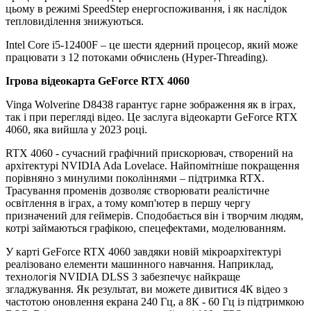
цьому в режимі SpeedStep енергоспоживання, і як наслідок
тепловиділення знижуються.
Intel Core i5-12400F – це шести ядерний процесор, який може
працювати з 12 потоками обчислень (Hyper-Threading).
Ігрова відеокарта GeForce RTX 4060
Vinga Wolverine D8438 гарантує гарне зображення як в іграх,
так і при перегляді відео. Це заслуга відеокарти GeForce RTX
4060, яка вийшла у 2023 році.
RTX 4060 - сучасний графічний прискорювач, створений на
архітектурі NVIDIA Ada Lovelace. Найпомітніше покращення
порівняно з минулими поколіннями – підтримка RTX.
Трасування променів дозволяє створювати реалістичне
освітлення в іграх, а тому комп'ютер в першу чергу
призначений для геймерів. Сподобається він і творчим людям,
котрі займаються графікою, спецефектами, моделюванням.
У карті GeForce RTX 4060 завдяки новій мікроархітектурі
реалізовано елементи машинного навчання. Наприклад,
технологія NVIDIA DLSS 3 забезпечує найкраще
згладжування. Як результат, ви можете дивитися 4К відео з
частотою оновлення екрана 240 Гц, а 8К - 60 Гц із підтримкою