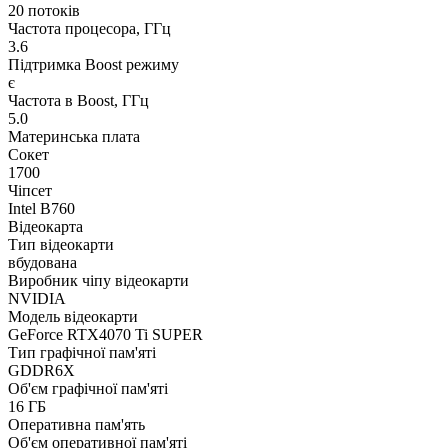
20 потоків
Частота процесора, ГГц
3.6
Підтримка Boost режиму
є
Частота в Boost, ГГц
5.0
Материнська плата
Сокет
1700
Чіпсет
Intel B760
Відеокарта
Тип відеокарти
вбудована
Виробник чіпу відеокарти
NVIDIA
Модель відеокарти
GeForce RTX4070 Ti SUPER
Тип графічної пам'яті
GDDR6X
Об'єм графічної пам'яті
16 ГБ
Оперативна пам'ять
Об'єм оперативної пам'яті