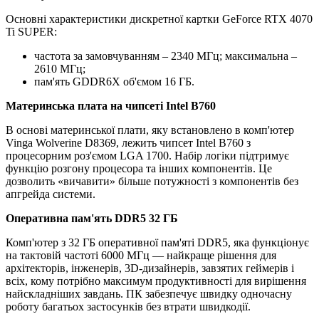
Основні характеристики дискретної картки GeForce RTX 4070
Ti SUPER:
частота за замовчуванням – 2340 МГц; максимальна –
2610 МГц;
пам'ять GDDR6X об'ємом 16 ГБ.
Материнська плата на чипсеті Intel B760
В основі материнської плати, яку встановлено в комп'ютер
Vinga Wolverine D8369, лежить чипсет Intel B760 з
процесорним роз'ємом LGA 1700. Набір логіки підтримує
функцію розгону процесора та інших компонентів. Це
дозволить «вичавити» більше потужності з компонентів без
апгрейда системи.
Оперативна пам'ять DDR5 32 ГБ
Комп'ютер з 32 ГБ оперативної пам'яті DDR5, яка функціонує
на тактовій частоті 6000 МГц — найкраще рішення для
архітекторів, інженерів, 3D-дизайнерів, завзятих геймерів і
всіх, кому потрібно максимум продуктивності для вирішення
найскладніших завдань. ПК забезпечує швидку одночасну
роботу багатьох застосунків без втрати швидкодії.