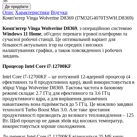
36
Де придбати
Опис
Характеристики
Відгуки
Комп'ютер Vinga Wolverine D8369 (I7M32G4070TSWH.D8369)
Комп'ютер Vinga Wolverine D8369
, з операційною системою
Windows 11 Home
, об'єднує переваги ігрової платформи та
сучасної робочої станції. Це оптимальний варіант для
більшості актуальних ігор на середніх і високих
налаштуваннях графіки, а також повсякденних і робочих
завдань.
Процесор Intel Core i7-12700KF
Intel Core i7-12700KF – це потужний 12-ядерний процесор (4
ефективних та 8 продуктивних ядер), який використовується в
збірці Vinga Wolverine D8369. Тактова частота в базовому
режимі складає 2.7 ГГц для ефективного та 3.6 ГГц
продуктивного ядра, а для вирішення динамічних
навантажень вона піднімається до 5 ГГц. Це можливо завдяки
технології Turbo Boost Max 3.0. Але таке зростання
продуктивності призводить до великого тепловиділення – 125
Вт. Щоб процесор не давав збоїв від високих температур,
використовується хороше охолодження.
До переваг Intel Core i7-12700KF відноситься 25 МБ кешу,