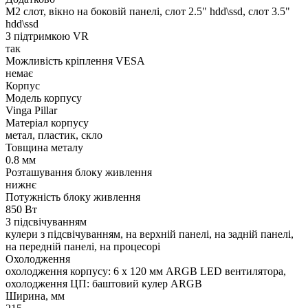
M2 слот, вікно на боковій панелі, слот 2.5" hdd\ssd, слот 3.5"
hdd\ssd
З підтримкою VR
так
Можливість кріплення VESA
немає
Корпус
Модель корпусу
Vinga Pillar
Матеріал корпусу
метал, пластик, скло
Товщина металу
0.8 мм
Розташування блоку живлення
нижнє
Потужність блоку живлення
850 Вт
З підсвічуванням
кулери з підсвічуванням, на верхній панелі, на задній панелі,
на передній панелі, на процесорі
Охолодження
охолодження корпусу: 6 x 120 мм ARGB LED вентилятора,
охолодження ЦП: баштовий кулер ARGB
Ширина, мм