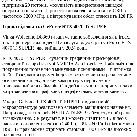
підтримка 20 потоків, можливість використання швидкої
оперативної пам'яті. Процесор дозволяє встановити ОЗП з
частотою 3200 МГц, а підтримуваний обсяг становить 128 ГБ.
Ігрова відеокарта GeForce RTX 4070 Ti SUPER
Vinga Wolverine D8369 гарантує гарне зображення як в іграх,
так і при перегляді відео. Це заслуга відеокарти GeForce RTX
4070 Ti SUPER, яка вийшла у 2024 році.
RTX 4070 Ti SUPER - сучасний графічний прискорювач,
створений на архітектурі NVIDIA Ada Lovelace. Найпомітніше
покращення порівняно з минулими поколіннями – підтримка
RTX. Трасування променів дозволяє створювати реалістичне
освітлення в іграх, а тому комп'ютер в першу чергу
призначений для геймерів. Сподобається він і творчим людям,
котрі займаються графікою, спецефектами, моделюванням.
У карті GeForce RTX 4070 Ti SUPER завдяки новій
мікроархітектурі реалізовано елементи машинного навчання.
Наприклад, технологія NVIDIA DLSS 3 забезпечує найкраще
згладжування. Як результат, ви можете дивитися 4К відео з
частотою оновлення екрана 240 Гц, а 8К - 60 Гц із підтримкою
DSC. В іграх можна отримати стабільні 100+ FPS на високих
налаштуваннях.