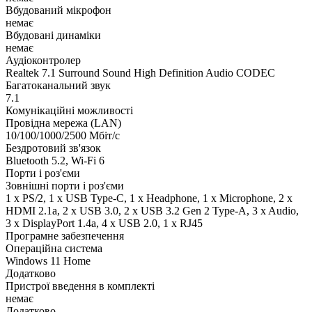
Вбудований мікрофон
немає
Вбудовані динаміки
немає
Аудіоконтролер
Realtek 7.1 Surround Sound High Definition Audio CODEC
Багатоканальний звук
7.1
Комунікаційні можливості
Провідна мережа (LAN)
10/100/1000/2500 Мбіт/с
Бездротовий зв'язок
Bluetooth 5.2, Wi-Fi 6
Порти і роз'єми
Зовнішні порти і роз'єми
1 x PS/2, 1 x USB Type-C, 1 x Нeadphone, 1 х Microphone, 2 x
HDMI 2.1a, 2 x USB 3.0, 2 x USB 3.2 Gen 2 Type-A, 3 x Audio,
3 x DisplayPort 1.4a, 4 x USB 2.0, 1 x RJ45
Програмне забезпечення
Операційна система
Windows 11 Home
Додатково
Пристрої введення в комплекті
немає
Додатково