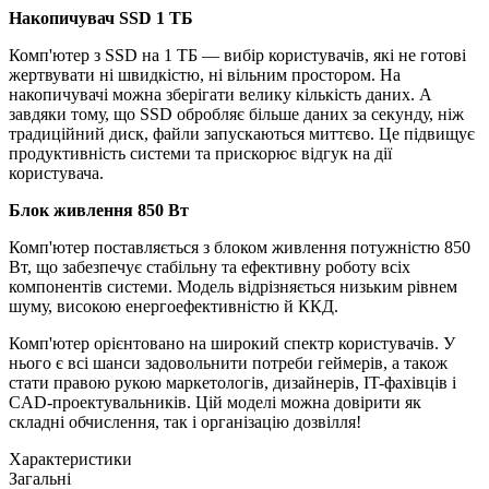
Накопичувач SSD 1 ТБ
Комп'ютер з SSD на 1 ТБ — вибір користувачів, які не готові
жертвувати ні швидкістю, ні вільним простором. На
накопичувачі можна зберігати велику кількість даних. А
завдяки тому, що SSD обробляє більше даних за секунду, ніж
традиційний диск, файли запускаються миттєво. Це підвищує
продуктивність системи та прискорює відгук на дії
користувача.
Блок живлення 850 Вт
Комп'ютер поставляється з блоком живлення потужністю 850
Вт, що забезпечує стабільну та ефективну роботу всіх
компонентів системи. Модель відрізняється низьким рівнем
шуму, високою енергоефективністю й ККД.
Комп'ютер орієнтовано на широкий спектр користувачів. У
нього є всі шанси задовольнити потреби геймерів, а також
стати правою рукою маркетологів, дизайнерів, IT-фахівців і
CAD-проектувальників. Цій моделі можна довірити як
складні обчислення, так і організацію дозвілля!
Характеристики
Загальні