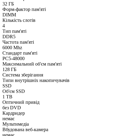
32 ГБ
Форм-фактор пам'яті
DIMM
Кількість слотів
4
Тип пам'яті
DDR5
Частота пам'яті
6000 Mhz
Стандарт пам'яті
PC5-48000
Максимальний об'єм пам'яті
128 ГБ
Система зберігання
Типи внутрішніх накопичувачів
SSD
Об'єм SSD
1 TB
Оптичний привід
без DVD
Кардридер
немає
Мультимедіа
Вбудована веб-камера
немає