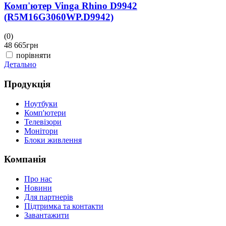
Комп'ютер Vinga Rhino D9942
(R5M16G3060WP.D9942)
(0)
(
48 665
грн
4
порівняти
Детально
Д
Продукція
Ноутбуки
Комп'ютери
Телевізори
Монітори
Блоки живлення
Компанія
Про нас
Новини
Для партнерів
Підтримка та контакти
Завантажити