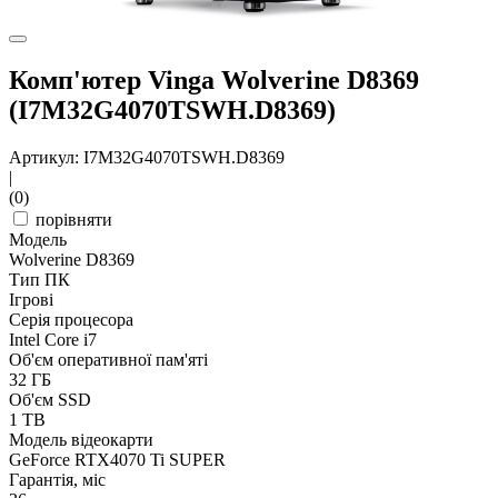
Комп'ютер Vinga Wolverine D8369
(I7M32G4070TSWH.D8369)
Артикул: I7M32G4070TSWH.D8369
|
(0)
порівняти
Модель
Wolverine D8369
Тип ПК
Ігрові
Серія процесора
Intel Core i7
Об'єм оперативної пам'яті
32 ГБ
Об'єм SSD
1 TB
Модель відеокарти
GeForce RTX4070 Ti SUPER
Гарантія, міс