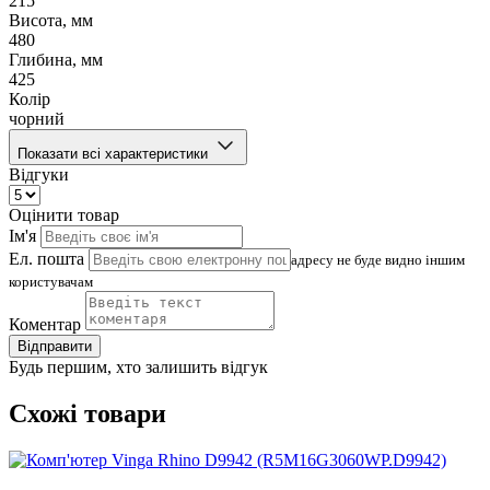
215
Висота, мм
480
Глибина, мм
425
Колір
чорний
Показати всі характеристики
Відгуки
Оцінити товар
Ім'я
Ел. пошта
адресу не буде видно іншим
користувачам
Коментар
Відправити
Будь першим, хто залишить відгук
Схожі товари