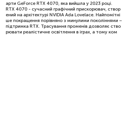
арти GeForce RTX 4070, яка вийшла у 2023 році.
RTX 4070 - сучасний графічний прискорювач, створ
ений на архітектурі NVIDIA Ada Lovelace. Найпомітні
ше покращення порівняно з минулими поколіннями –
підтримка RTX. Трасування променів дозволяє ство
рювати реалістичне освітлення в іграх, а тому ком
п'ютер в першу чергу призначений для геймерів. Спо
добається він і творчим людям, котрі займаються гр
афікою, спецефектами, моделюванням.
У карті GeForce RTX 4070 завдяки новій мікроархіте
ктурі реалізовано елементи машинного навчання. Н
априклад, технологія NVIDIA DLSS 3 забезпечує найк
раще згладжування. Як результат, ви можете дивити
ся 4К відео з частотою оновлення екрана 240 Гц, а 8
К - 60 Гц із підтримкою DSC. В іграх можна отримати
стабільні 100+ FPS на високих налаштуваннях.
Основні характеристики дискретної картки GeForce
RTX 4070:
частота за замовчуванням – 1920 МГц;
максимальна – 2480 МГц;
пам'ять GDDR6X об'ємом 12 ГБ.
Материнська плата на чипсеті Intel B760