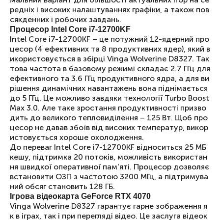
редніх і високих налаштуваннях графіки, а також пов
сякденних і робочих завдань.
Процесор Intel Core i7-12700KF
Intel Core i7-12700KF – це потужний 12-ядерний про
цесор (4 ефективних та 8 продуктивних ядер), який в
икористовується в збірці Vinga Wolverine D8327. Так
това частота в базовому режимі складає 2.7 ГГц для
ефективного та 3.6 ГГц продуктивного ядра, а для ви
рішення динамічних навантажень вона піднімається
до 5 ГГц. Це можливо завдяки технології Turbo Boost
Max 3.0. Але таке зростання продуктивності призво
дить до великого тепловиділення – 125 Вт. Щоб про
цесор не давав збоїв від високих температур, викор
истовується хороше охолодження.
До переваг Intel Core i7-12700KF відноситься 25 МБ
кешу, підтримка 20 потоків, можливість використан
ня швидкої оперативної пам'яті. Процесор дозволяє
встановити ОЗП з частотою 3200 МГц, а підтримува
ний обсяг становить 128 ГБ.
Ігрова відеокарта GeForce RTX 4070
Vinga Wolverine D8327 гарантує гарне зображення я
к в іграх, так і при перегляді відео. Це заслуга відеок