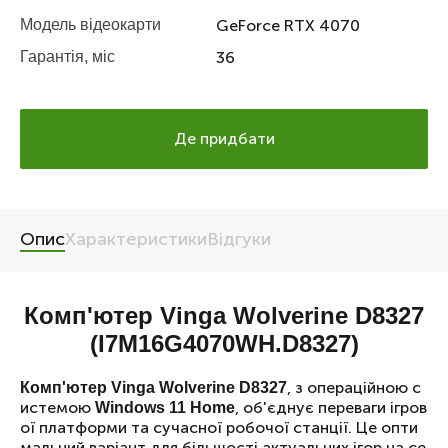
GeForce RTX 4070
Модель відеокарти
36
Гарантія, міс
Де придбати
Опис
Характеристики
Відгуки
Комп'ютер Vinga Wolverine D8327
(I7M16G4070WH.D8327)
, з операційною с
Комп'ютер Vinga Wolverine D8327
истемою
, об'єднує переваги ігров
Windows 11 Home
ої платформи та сучасної робочої станції. Це опти
мальний варіант для більшості актуальних ігор на се