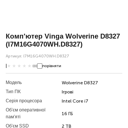
Комп'ютер Vinga Wolverine D8327
(I7M16G4070WH.D8327)
Артикул: I7M16G4070WH.D8327
|
порівняти
(0)
Wolverine D8327
Модель
Ігрові
Тип ПК
Intel Core i7
Серія процесора
Об'єм оперативної
16 ГБ
пам'яті
2 TB
Об'єм SSD