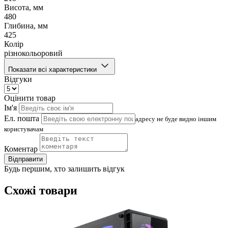
Висота, мм
480
Глибина, мм
425
Колір
різнокольоровий
Показати всі характеристики
Відгуки
Оцінити товар
Ім'я
Ел. пошта
адресу не буде видно іншим
користувачам
Коментар
Відправити
Будь першим, хто залишить відгук
Схожі товари