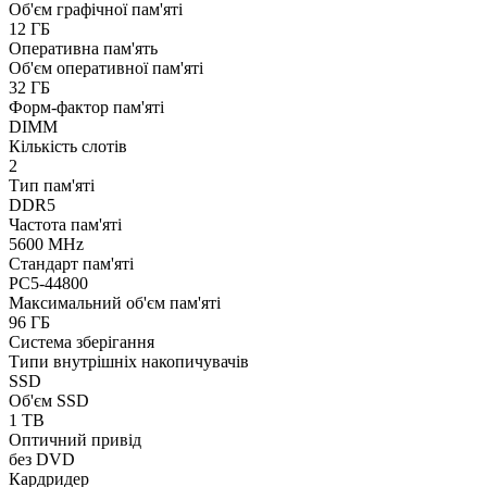
Об'єм графічної пам'яті
12 ГБ
Оперативна пам'ять
Об'єм оперативної пам'яті
32 ГБ
Форм-фактор пам'яті
DIMM
Кількість слотів
2
Тип пам'яті
DDR5
Частота пам'яті
5600 MHz
Стандарт пам'яті
PC5-44800
Максимальний об'єм пам'яті
96 ГБ
Система зберігання
Типи внутрішніх накопичувачів
SSD
Об'єм SSD
1 TB
Оптичний привід
без DVD
Кардридер