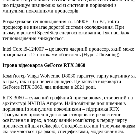
що підвищує швидкодію всієї системи в порівнянні з
минулими поколіннями процесорів.
Розрахункове тепловиділення i5-12400F – 65 Вт, тобто
процесор не вимагає дорогої системи охолодження. При
цьому в режимі SpeedStep енергоспоживання, і як наслідок
тепловиділення знижуються.
Intel Core i5-12400F – це шести ядерний процесор, який може
працювати з 12 потоками обчислень (Hyper-Threading).
Ігрова відеокарта GeForce RTX 3060
Комп'ютер Vinga Wolverine D8030 гарантує гарну картинку як
в іграх, так і при перегляді відео. Це заслуга відеокарти
GeForce RTX 3060, яка вийшла в 2021 році.
RTX 3060 – сучасний графічний прискорювач, створений на
архітектурі NVIDIA Ampere. Найпомітніше поліпшення в
порівнянні з минулими поколіннями – підтримка RTX.
Трасування променів дозволяє створювати реалістичне
освітлення в іграх, а тому даний комп'ютер в першу чергу
призначений для геймерів. Сподобається він і творчим людям,
які займаються графікою, спецефектами, моделюванням.