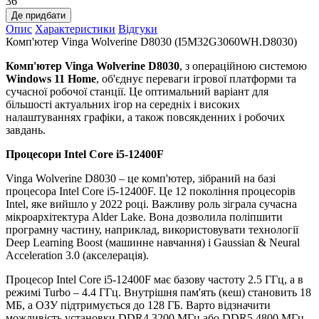
36
Де придбати
Опис
Характеристики
Відгуки
Комп'ютер Vinga Wolverine D8030 (I5M32G3060WH.D8030)
Комп'ютер Vinga Wolverine D8030
, з операційною системою
Windows 11 Home
, об'єднує переваги ігрової платформи та
сучасної робочої станції. Це оптимальний варіант для
більшості актуальних ігор на середніх і високих
налаштуваннях графіки, а також повсякденних і робочих
завдань.
Процесори
Intel Core i5-12400F
Vinga Wolverine D8030 – це комп'ютер, зібраний на базі
процесора Intel Core i5-12400F. Це 12 покоління процесорів
Intel, яке вийшло у 2022 році. Важливу роль зіграла сучасна
мікроархітектура Alder Lake. Вона дозволила поліпшити
програмну частину, наприклад, використовувати технології
Deep Learning Boost (машинне навчання) і Gaussian & Neural
Acceleration 3.0 (акселерація).
Процесор Intel Core i5-12400F має базову частоту 2.5 ГГц, а в
режимі Turbo – 4.4 ГГц. Внутрішня пам'ять (кеш) становить 18
МБ, а ОЗУ підтримується до 128 ГБ. Варто відзначити
можливість установки DDR4 3200 МГц або DDR5 4800 МГц,