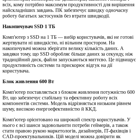
всіх, кому потрібно максимум продуктивності для вирішення
найскладніших завдань. ПК забезпечує швидку одночасну
роботу багатьох застосунків без втрати швидкодії.
Накопичувач SSD 1 ТБ
Комп'ютер з SSD на 1 ТБ — вибір користувачів, які не готові
жертвувати ні швидкістю, ні вільним простором. На
накопичувачі можна зберігати велику кількість даних. А
завдяки тому, що SSD обробляє більше даних за секунду, ніж
традиційний диск, файли запускаються миттєво. Це підвищує
продуктивність системи та прискорює відгук на дії
користувача.
Блок живлення 600 Вт
Комп'ютер поставляється з блоком живлення потужністю 600
Вт, що забезпечує стабільну та ефективну роботу всіх
компонентів системи. Модель відрізняється низьким рівнем
шуму, високою енергоефективністю й ККД.
Комп'ютер орієнтовано на широкий спектр користувачів. У
нього є всі шанси задовольнити потреби геймерів, а також
стати правою рукою маркетологів, дизайнерів, IT-фахівців і
CAD-проектувальників. Цій моделі можна довірити як