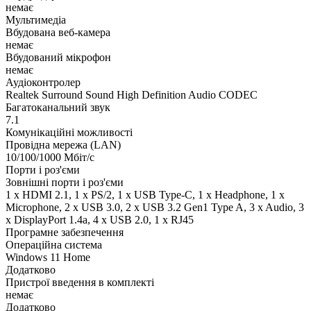
немає
Мультимедіа
Вбудована веб-камера
немає
Вбудований мікрофон
немає
Аудіоконтролер
Realtek Surround Sound High Definition Audio CODEC
Багатоканальний звук
7.1
Комунікаційні можливості
Провідна мережа (LAN)
10/100/1000 Мбіт/с
Порти і роз'єми
Зовнішні порти і роз'єми
1 x HDMI 2.1, 1 x PS/2, 1 x USB Type-C, 1 x Нeadphone, 1 х
Microphone, 2 x USB 3.0, 2 x USB 3.2 Gen1 Type A, 3 x Audio, 3
x DisplayPort 1.4a, 4 x USB 2.0, 1 x RJ45
Програмне забезпечення
Операційна система
Windows 11 Home
Додатково
Пристрої введення в комплекті
немає
Додатково