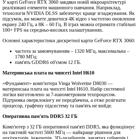
У карті GeForce RTX 3060 завдяки новій мікроархітектурі
реалізовані елементи машинного навчання. Наприклад,
технологія NVIDIA DLSS забезпечує краще згладжування. Як
підсумок, ви можете дивитися 4К відео з частотою оновлення
екрану 240 Гц, а 8К – 60 Гц. В іграх можна отримати стабільні
100+ FPS на середньо-високих налаштуваннях.
Основні характеристики дискретної карти GeForce RTX 3060:
частота за замовчуванням – 1320 МГц, максимальна –
1780 МГц;
пам'ять GDDR6 об'ємом 12 ГБ.
Материнська плата на чипсеті Intel H610
«Фундамент» комп'ютера Vinga Wolverine D8030 —
материнська плата на чипсеті Intel H610. Набір системної
логіки виготовлено за 7-нанометровим техпроцесом.
Підтримка оверклокінгу не передбачена, а отже розігнати
процесор, графічну підсистему та пам'ять не вийде.
Оперативна пам'ять DDR5 32 ГБ
Комп'ютер з 32 ГБ оперативної пам'яті DDR5, яка функціонує
на тактовій частоті 5600 МГц — найкраще рішення для
архітекторів, інженерів, 3D-дизайнерів, завзятих геймерів і