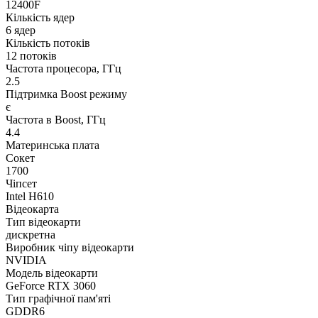
12400F
Кількість ядер
6 ядер
Кількість потоків
12 потоків
Частота процесора, ГГц
2.5
Підтримка Boost режиму
є
Частота в Boost, ГГц
4.4
Материнська плата
Сокет
1700
Чіпсет
Intel H610
Відеокарта
Тип відеокарти
дискретна
Виробник чіпу відеокарти
NVIDIA
Модель відеокарти
GeForce RTX 3060
Тип графічної пам'яті
GDDR6