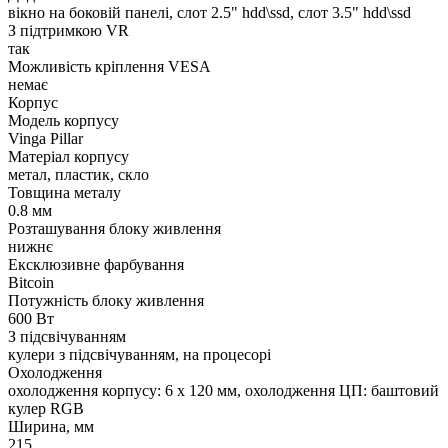
вікно на боковій панелі, слот 2.5" hdd\ssd, слот 3.5" hdd\ssd
З підтримкою VR
так
Можливість кріплення VESA
немає
Корпус
Модель корпусу
Vinga Pillar
Матеріал корпусу
метал, пластик, скло
Товщина металу
0.8 мм
Розташування блоку живлення
нижнє
Ексклюзивне фарбування
Bitcoin
Потужність блоку живлення
600 Вт
З підсвічуванням
кулери з підсвічуванням, на процесорі
Охолодження
охолодження корпусу: 6 x 120 мм, охолодження ЦП: баштовий
кулер RGB
Ширина, мм
215