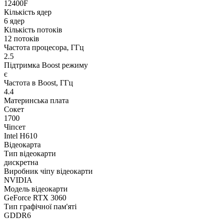
12400F
Кількість ядер
6 ядер
Кількість потоків
12 потоків
Частота процесора, ГГц
2.5
Підтримка Boost режиму
є
Частота в Boost, ГГц
4.4
Материнська плата
Сокет
1700
Чіпсет
Intel H610
Відеокарта
Тип відеокарти
дискретна
Виробник чіпу відеокарти
NVIDIA
Модель відеокарти
GeForce RTX 3060
Тип графічної пам'яті
GDDR6