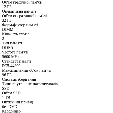
Об'єм графічної пам'яті
12 ГБ
Оперативна пам'ять
Об'єм оперативної пам'яті
32 ГБ
Форм-фактор пам'яті
DIMM
Кількість слотів
2
Тип пам'яті
DDR5
Частота пам'яті
5600 MHz
Стандарт пам'яті
PC5-44800
Максимальний об'єм пам'яті
96 ГБ
Система зберігання
Типи внутрішніх накопичувачів
SSD
Об'єм SSD
1 TB
Оптичний привід
без DVD
Кардридер