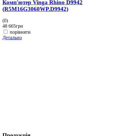
Комп'ютер Vinga Rhino D9942
(R5M16G3060WP.D9942)
(0)
(
48 665
грн
4
порівняти
Детально
Д
Продукція