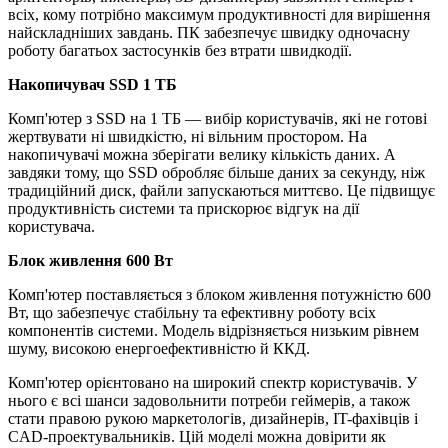
всіх, кому потрібно максимум продуктивності для вирішення
найскладніших завдань. ПК забезпечує швидку одночасну
роботу багатьох застосунків без втрати швидкодії.
Накопичувач SSD 1 ТБ
Комп'ютер з SSD на 1 ТБ — вибір користувачів, які не готові
жертвувати ні швидкістю, ні вільним простором. На
накопичувачі можна зберігати велику кількість даних. А
завдяки тому, що SSD обробляє більше даних за секунду, ніж
традиційний диск, файли запускаються миттєво. Це підвищує
продуктивність системи та прискорює відгук на дії
користувача.
Блок живлення 600 Вт
Комп'ютер поставляється з блоком живлення потужністю 600
Вт, що забезпечує стабільну та ефективну роботу всіх
компонентів системи. Модель відрізняється низьким рівнем
шуму, високою енергоефективністю й ККД.
Комп'ютер орієнтовано на широкий спектр користувачів. У
нього є всі шанси задовольнити потреби геймерів, а також
стати правою рукою маркетологів, дизайнерів, IT-фахівців і
CAD-проектувальників. Цій моделі можна довірити як