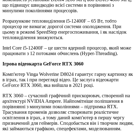
що підвищує швидкодію всієї системи в порівнянні з
минулими поколіннями процесорів.
Розрахункове тепловиділення i5-12400F – 65 Вт, тобто
процесор не вимагає дорогої системи охолодження. При
цьому в режимі SpeedStep енергоспоживання, і як наслідок
тепловиділення знижуються.
Intel Core i5-12400F – це шести ядерний процесор, який може
працювати з 12 потоками обчислень (Hyper-Threading).
Ігрова відеокарта GeForce RTX 3060
Комп'ютер Vinga Wolverine D8024 гарантує гарну картинку як
в іграх, так і при перегляді відео. Це заслуга відеокарти
GeForce RTX 3060, яка вийшла в 2021 році.
RTX 3060 – сучасний графічний прискорювач, створений на
архітектурі NVIDIA Ampere. Найпомітніше поліпшення в
порівнянні з минулими поколіннями – підтримка RTX.
Трасування променів дозволяє створювати реалістичне
освітлення в іграх, а тому даний комп'ютер в першу чергу
призначений для геймерів. Сподобається він і творчим людям,
які займаються графікою, спецефектами, моделюванням.