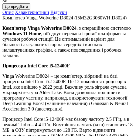
36
Де придбати
Опис
Характеристики
Відгуки
Комп'ютер Vinga Wolverine D8024 (I5M32G3060WH.D8024)
Комп'ютер Vinga Wolverine D8024
, з операційною системою
Windows 11 Home
, об'єднує переваги ігрової платформи та
сучасної робочої станції. Це оптимальний варіант для
більшості актуальних ігор на середніх і високих
налаштуваннях графіки, а також повсякденних і робочих
завдань.
Процесори
Intel Core i5-12400F
Vinga Wolverine D8024 – це комп'ютер, зібраний на базі
процесора Intel Core i5-12400F. Це 12 покоління процесорів
Intel, яке вийшло у 2022 році. Важливу роль зіграла сучасна
мікроархітектура Alder Lake. Вона дозволила поліпшити
програмну частину, наприклад, використовувати технології
Deep Learning Boost (машинне навчання) і Gaussian & Neural
Acceleration 3.0 (акселерація).
Процесор Intel Core i5-12400F має базову частоту 2.5 ГГц, а в
режимі Turbo – 4.4 ГГц. Внутрішня пам'ять (кеш) становить 18
МБ, а ОЗУ підтримується до 128 ГБ. Варто відзначити
можливість установки DDR4 3200 МГц або DDR5 4800 МГц,