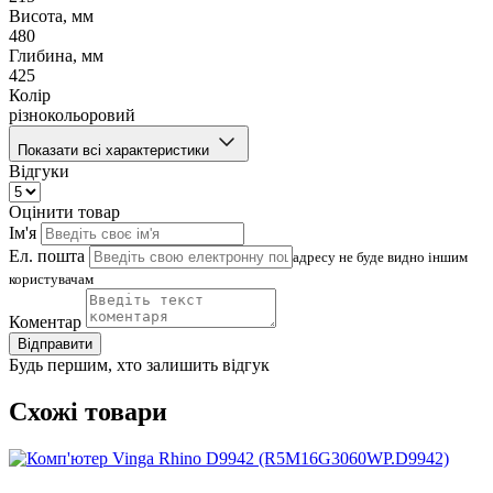
Висота, мм
480
Глибина, мм
425
Колір
різнокольоровий
Показати всі характеристики
Відгуки
Оцінити товар
Ім'я
Ел. пошта
адресу не буде видно іншим
користувачам
Коментар
Відправити
Будь першим, хто залишить відгук
Схожі товари