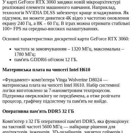
У карті GeForce RTX 3060 завдяки новій мікроархітектурі
реалізовані елементи машинного навчання. Наприклад,
технологія NVIDIA DLSS забезпечує краще згладжування. Як
підсумок, ви можете дивитися 4К відео з частотою оновлення
екрану 240 Гц, а 8К – 60 Гц. В іграх можна отримати стабільні
100+ FPS на середньо-високих налаштуваннях.
Основні характеристики дискретної карти GeForce RTX 3060:
частота за замовчуванням – 1320 МГц, максимальна –
1780 МГц;
пам'ять GDDR6 об'ємом 12 ГБ.
Материнська плата на чипсеті Intel H610
«Фундамент» комп'ютера Vinga Wolverine D8024 —
материнська плата на чипсеті Intel H610. Набір системної
логіки виготовлено за 7-нанометровим техпроцесом.
Підтримка оверклокінгу не передбачена, а отже розігнати
процесор, графічну підсистему та пам'ять не вийде.
Оперативна пам'ять DDR5 32 ГБ
Комп'ютер з 32 ГБ оперативної пам'яті DDR5, яка функціонує
на тактовій частоті 5600 МГц — найкраще рішення для
архітекторів, інженерів, 3D-дизайнерів, завзятих геймерів і