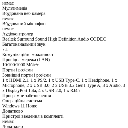
немає
Мультимедіа
Вбудована веб-камера
немає
Вбудований мікрофон
немає
Аудіоконтролер
Realtek Surround Sound High Definition Audio CODEC
Багатоканальний звук
7.1
Комунікаційні можливості
Провідна мережа (LAN)
10/100/1000 Мбіт/с
Порти і роз'єми
Зовнішні порти і роз'єми
1 x HDMI 2.1, 1 x PS/2, 1 x USB Type-C, 1 x Нeadphone, 1 х
Microphone, 2 x USB 3.0, 2 x USB 3.2 Gen1 Type A, 3 x Audio, 3
x DisplayPort 1.4a, 4 x USB 2.0, 1 x RJ45
Програмне забезпечення
Операційна система
Windows 11 Home
Додатково
Пристрої введення в комплекті
немає
Додатково