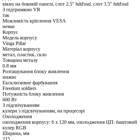
вікно на боковій панелі, слот 2.5" hdd\ssd, слот 3.5" hdd\ssd
З підтримкою VR
так
Можливість кріплення VESA
немає
Корпус
Модель корпусу
Vinga Pillar
Матеріал корпусу
метал, пластик, скло
Товщина металу
0.8 мм
Розташування блоку живлення
нижнє
Ексклюзивне фарбування
Freedom soldiers
Потужність блоку живлення
600 Вт
З підсвічуванням
кулери з підсвічуванням, на процесорі
Охолодження
охолодження корпусу: 6 x 120 мм, охолодження ЦП: баштовий
кулер RGB
Ширина, мм
215