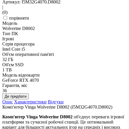
Артикул: I5M32G4070.D8002
|
(0)
порівняти
Модель
Wolverine D8002
Тип ПК
Ігрові
Серія процесора
Intel Core i5
Об'єм оперативної пам'яті
32 ГБ
Об'єм SSD
1 TB
Модель відеокарти
GeForce RTX 4070
Гарантія, міс
36
Де придбати
Опис
Характеристики
Відгуки
Комп'ютер Vinga Wolverine D8002 (I5M32G4070.D8002)
Комп'ютер Vinga Wolverine D8002
об'єднує переваги ігрової
платформи та сучасної робочої станції. Це оптимальний
варіант для більшості актуальних ігор на середніх і високих