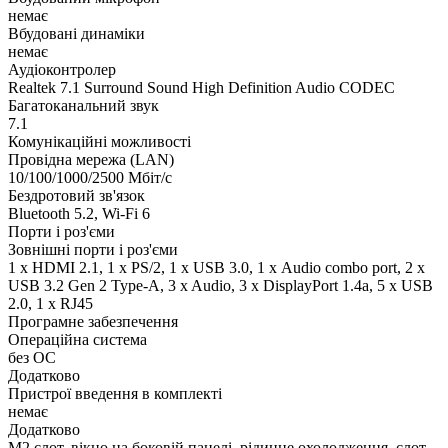
немає
Вбудовані динаміки
немає
Аудіоконтролер
Realtek 7.1 Surround Sound High Definition Audio CODEC
Багатоканальний звук
7.1
Комунікаційні можливості
Провідна мережа (LAN)
10/100/1000/2500 Мбіт/с
Бездротовий зв'язок
Bluetooth 5.2, Wi-Fi 6
Порти і роз'єми
Зовнішні порти і роз'єми
1 x HDMI 2.1, 1 x PS/2, 1 x USB 3.0, 1 х Audio combo port, 2 x
USB 3.2 Gen 2 Type-A, 3 x Audio, 3 x DisplayPort 1.4a, 5 x USB
2.0, 1 x RJ45
Програмне забезпечення
Операційна система
без ОС
Додатково
Пристрої введення в комплекті
немає
Додатково
M2 слот, вікно на боковій панелі, рідинне охолодження, слот