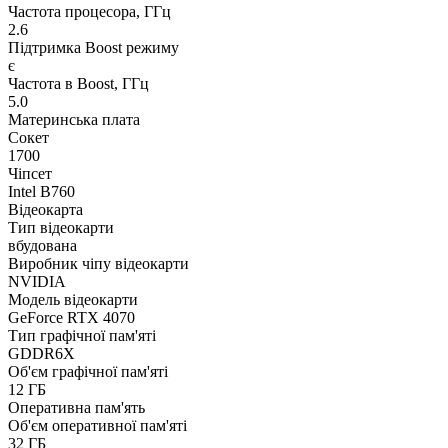
Частота процесора, ГГц
2.6
Підтримка Boost режиму
є
Частота в Boost, ГГц
5.0
Материнська плата
Сокет
1700
Чіпсет
Intel B760
Відеокарта
Тип відеокарти
вбудована
Виробник чіпу відеокарти
NVIDIA
Модель відеокарти
GeForce RTX 4070
Тип графічної пам'яті
GDDR6X
Об'єм графічної пам'яті
12 ГБ
Оперативна пам'ять
Об'єм оперативної пам'яті
32 ГБ