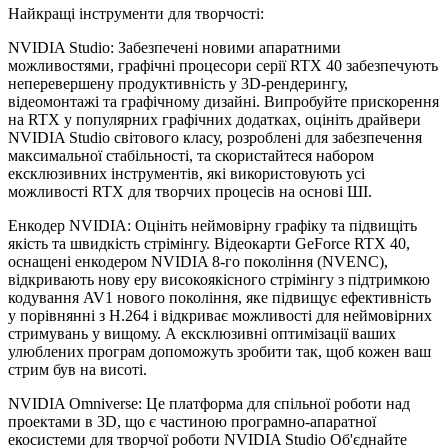
Найкращі інструменти для творчості:
NVIDIA Studio: Забезпечені новими апаратними
можливостями, графічні процесори серії RTX 40 забезпечують
неперевершену продуктивність у 3D-рендерингу,
відеомонтажі та графічному дизайні. Випробуйте прискорення
на RTX у популярних графічних додатках, оцініть драйвери
NVIDIA Studio світового класу, розроблені для забезпечення
максимальної стабільності, та скористайтеся набором
ексклюзивних інструментів, які використовують усі
можливості RTX для творчих процесів на основі ШІ.
Енкодер NVIDIA: Оцініть неймовірну графіку та підвищіть
якість та швидкість стрімінгу. Відеокарти GeForce RTX 40,
оснащені енкодером NVIDIA 8-го покоління (NVENC),
відкривають нову еру високоякісного стрімінгу з підтримкою
кодування AV1 нового покоління, яке підвищує ефективність
у порівнянні з H.264 і відкриває можливості для неймовірних
стримувань у вищому. А ексклюзивні оптимізації ваших
улюблених програм допоможуть зробити так, щоб кожен ваш
стрим був на висоті.
NVIDIA Omniverse: Це платформа для спільної роботи над
проектами в 3D, що є частиною програмно-апаратної
екосистеми для творчої роботи NVIDIA Studio Об'єднайте