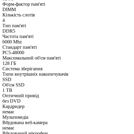
Форм-фактор пам'яті
DIMM
Кількість слотів
4
Тип пам'яті
DDR5
Частота пам'яті
6000 Mhz
Стандарт пам'яті
PC5-48000
Максимальний об'єм пам'яті
128 ГБ
Система зберігання
Типи внутрішніх накопичувачів
SSD
Об'єм SSD
1 TB
Оптичний привід
без DVD
Кардридер
немає
Мультимедіа
Вбудована веб-камера
немає
Вбудований мікрофон