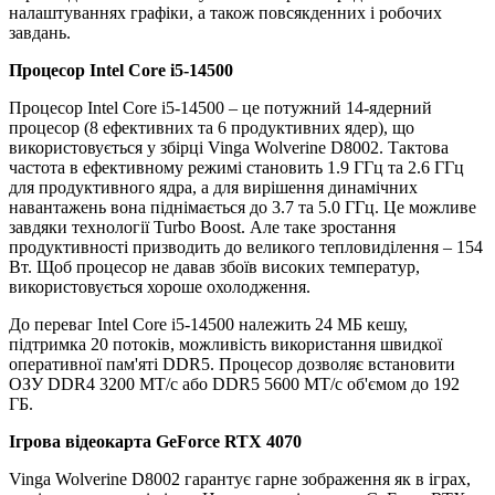
налаштуваннях графіки, а також повсякденних і робочих
завдань.
Процесор Intel Core i5-14500
Процесор Intel Core i5-14500 – це потужний 14-ядерний
процесор (8 ефективних та 6 продуктивних ядер), що
використовується у збірці Vinga Wolverine D8002. Тактова
частота в ефективному режимі становить 1.9 ГГц та 2.6 ГГц
для продуктивного ядра, а для вирішення динамічних
навантажень вона піднімається до 3.7 та 5.0 ГГц. Це можливе
завдяки технології Turbo Boost. Але таке зростання
продуктивності призводить до великого тепловиділення – 154
Вт. Щоб процесор не давав збоїв високих температур,
використовується хороше охолодження.
До переваг Intel Core i5-14500 належить 24 МБ кешу,
підтримка 20 потоків, можливість використання швидкої
оперативної пам'яті DDR5. Процесор дозволяє встановити
ОЗУ DDR4 3200 МТ/с або DDR5 5600 МТ/с об'ємом до 192
ГБ.
Ігрова відеокарта GeForce RTX 4070
Vinga Wolverine D8002 гарантує гарне зображення як в іграх,