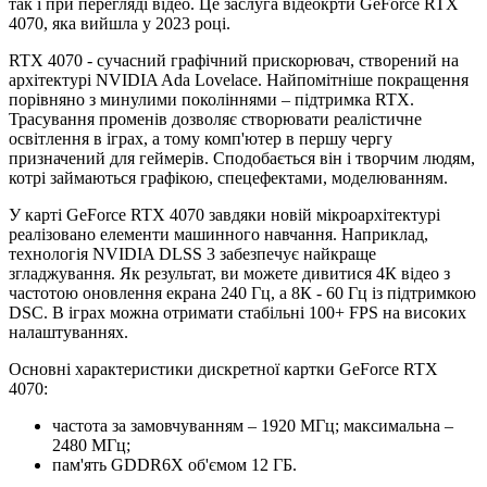
так і при перегляді відео. Це заслуга відеокрти GeForce RTX
4070, яка вийшла у 2023 році.
RTX 4070 - сучасний графічний прискорювач, створений на
архітектурі NVIDIA Ada Lovelace. Найпомітніше покращення
порівняно з минулими поколіннями – підтримка RTX.
Трасування променів дозволяє створювати реалістичне
освітлення в іграх, а тому комп'ютер в першу чергу
призначений для геймерів. Сподобається він і творчим людям,
котрі займаються графікою, спецефектами, моделюванням.
У карті GeForce RTX 4070 завдяки новій мікроархітектурі
реалізовано елементи машинного навчання. Наприклад,
технологія NVIDIA DLSS 3 забезпечує найкраще
згладжування. Як результат, ви можете дивитися 4К відео з
частотою оновлення екрана 240 Гц, а 8К - 60 Гц із підтримкою
DSC. В іграх можна отримати стабільні 100+ FPS на високих
налаштуваннях.
Основні характеристики дискретної картки GeForce RTX
4070:
частота за замовчуванням – 1920 МГц; максимальна –
2480 МГц;
пам'ять GDDR6X об'ємом 12 ГБ.