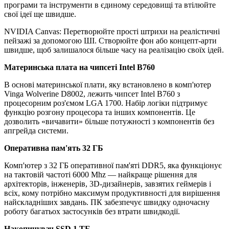
програми та інструменти в єдиному середовищі та втілюйте
свої ідеї ще швидше.
NVIDIA Canvas: Перетворюйте прості штрихи на реалістичні
пейзажі за допомогою ШІ. Створюйте фон або концепт-арти
швидше, щоб залишалося більше часу на реалізацію своїх ідей.
Материнська плата на чипсеті Intel B760
В основі материнської плати, яку встановлено в комп'ютер
Vinga Wolverine D8002, лежить чипсет Intel B760 з
процесорним роз'ємом LGA 1700. Набір логіки підтримує
функцію розгону процесора та інших компонентів. Це
дозволить «вичавити» більше потужності з компонентів без
апгрейда системи.
Оперативна пам'ять 32 ГБ
Комп'ютер з 32 ГБ оперативної пам'яті DDR5, яка функціонує
на тактовій частоті 6000 Mhz — найкраще рішення для
архітекторів, інженерів, 3D-дизайнерів, завзятих геймерів і
всіх, кому потрібно максимум продуктивності для вирішення
найскладніших завдань. ПК забезпечує швидку одночасну
роботу багатьох застосунків без втрати швидкодії.
Накопичувач SSD 1 ТБ