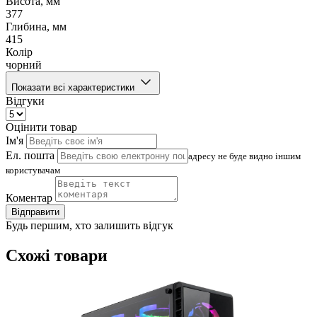
Висота, мм
377
Глибина, мм
415
Колір
чорний
Показати всі характеристики
Відгуки
Оцінити товар
Ім'я
Ел. пошта
адресу не буде видно іншим
користувачам
Коментар
Відправити
Будь першим, хто залишить відгук
Схожі товари