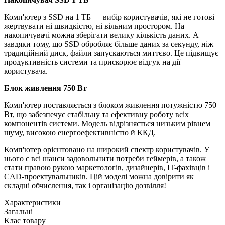
Комп'ютер з SSD на 1 ТБ — вибір користувачів, які не готові
жертвувати ні швидкістю, ні вільним простором. На
накопичувачі можна зберігати велику кількість даних. А
завдяки тому, що SSD обробляє більше даних за секунду, ніж
традиційний диск, файли запускаються миттєво. Це підвищує
продуктивність системи та прискорює відгук на дії
користувача.
Блок живлення 750 Вт
Комп'ютер поставляється з блоком живлення потужністю 750
Вт, що забезпечує стабільну та ефективну роботу всіх
компонентів системи. Модель відрізняється низьким рівнем
шуму, високою енергоефективністю й ККД.
Комп'ютер орієнтовано на широкий спектр користувачів. У
нього є всі шанси задовольнити потреби геймерів, а також
стати правою рукою маркетологів, дизайнерів, IT-фахівців і
CAD-проектувальників. Цій моделі можна довірити як
складні обчислення, так і організацію дозвілля!
Характеристики
Загальні
Клас товару