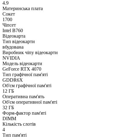
4.9
Материнська плата
Сокет
1700
Чіпсет
Intel B760
Відеокарта
Тип відеокарти
вбудована
Виробник чіпу відеокарти
NVIDIA
Модель відеокарти
GeForce RTX 4070
Тип графічної пам'яті
GDDR6X
Об'єм графічної пам'яті
12 ГБ
Оперативна пам'ять
Об'єм оперативної пам'яті
32 ГБ
Форм-фактор пам'яті
DIMM
Кількість слотів
4
Тип пам'яті