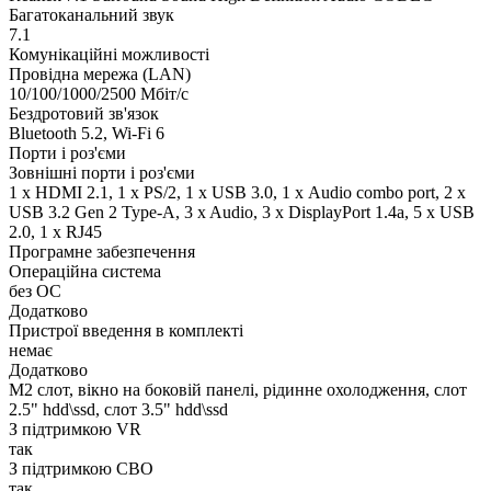
Багатоканальний звук
7.1
Комунікаційні можливості
Провідна мережа (LAN)
10/100/1000/2500 Мбіт/с
Бездротовий зв'язок
Bluetooth 5.2, Wi-Fi 6
Порти і роз'єми
Зовнішні порти і роз'єми
1 x HDMI 2.1, 1 x PS/2, 1 x USB 3.0, 1 х Audio combo port, 2 x
USB 3.2 Gen 2 Type-A, 3 x Audio, 3 x DisplayPort 1.4a, 5 x USB
2.0, 1 x RJ45
Програмне забезпечення
Операційна система
без ОС
Додатково
Пристрої введення в комплекті
немає
Додатково
M2 слот, вікно на боковій панелі, рідинне охолодження, слот
2.5" hdd\ssd, слот 3.5" hdd\ssd
З підтримкою VR
так
З підтримкою СВО
так