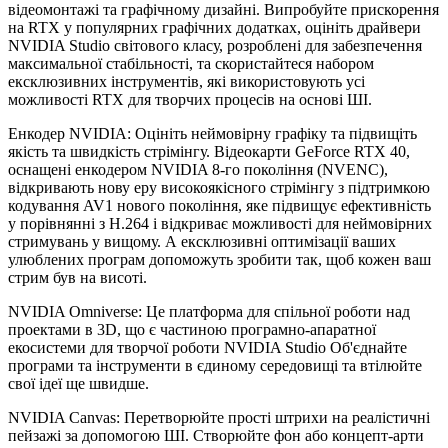
відеомонтажі та графічному дизайні. Випробуйте прискорення
на RTX у популярних графічних додатках, оцініть драйвери
NVIDIA Studio світового класу, розроблені для забезпечення
максимальної стабільності, та скористайтеся набором
ексклюзивних інструментів, які використовують усі
можливості RTX для творчих процесів на основі ШІ.
Енкодер NVIDIA: Оцініть неймовірну графіку та підвищіть
якість та швидкість стрімінгу. Відеокарти GeForce RTX 40,
оснащені енкодером NVIDIA 8-го покоління (NVENC),
відкривають нову еру високоякісного стрімінгу з підтримкою
кодування AV1 нового покоління, яке підвищує ефективність
у порівнянні з H.264 і відкриває можливості для неймовірних
стримувань у вищому. А ексклюзивні оптимізації ваших
улюблених програм допоможуть зробити так, щоб кожен ваш
стрим був на висоті.
NVIDIA Omniverse: Це платформа для спільної роботи над
проектами в 3D, що є частиною програмно-апаратної
екосистеми для творчої роботи NVIDIA Studio Об'єднайте
програми та інструменти в єдиному середовищі та втілюйте
свої ідеї ще швидше.
NVIDIA Canvas: Перетворюйте прості штрихи на реалістичні
пейзажі за допомогою ШІ. Створюйте фон або концепт-арти