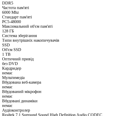
DDR5
Частота пам'яті
6000 Mhz
Стандарт пам'яті
PC5-48000
Максимальний об'єм пам'яті
128 ГБ
Система зберігання
Типи внутрішніх накопичувачів
SSD
Об'єм SSD
1 TB
Оптичний привід
без DVD
Кардридер
немає
Мультимедіа
Вбудована веб-камера
немає
Вбудований мікрофон
немає
Вбудовані динаміки
немає
Аудіоконтролер
Realtek 7.1 Surround Sound High Definition Audio CODEC