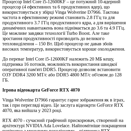
Процесор Intel Core i5-12600KF
– це потужний 10-ядерний
процесор (4 ефективних та 6 продуктивних ядер), що
використовується у збірці Vinga Wolverine D7966. Тактова
частота в ефективному режимі становить 2.8 ГГц та для
продуктивного 3.7 ГГц продуктивного ядра, а для вирішення
динамічних навантажень вона піднімається до 3.6 та 4.9 ГГц.
Це можливе завдяки технології Turbo Boost. Але таке
зростання продуктивності призводить до великого
тепловиділення – 150 Вт. Щоб процесор не давав збоїв
високих температур, використовується хороше охолодження.
До переваг Intel Core i5-12600KF належить 20 МБ кешу,
підтримка 16 потоків, можливість використання швидкої
оперативної пам'яті DDR5. Процесор дозволяє встановити
ОЗУ DDR4 3200 МТ/с або DDR5 4800 МТ/с об'ємом до 128
ГБ.
Ігрова відеокарта GeForce RTX 4070
Vinga Wolverine D7966 гарантує гарне зображення як в іграх,
так і при перегляді відео. Це заслуга відеокрти GeForce RTX
4070, яка вийшла у 2023 році.
RTX 4070 - сучасний графічний прискорювач, створений на
архітектурі NVIDIA Ada Lovelace. Найпомітніше покращення
порівняно з минулими поколіннями – підтримка RTX.