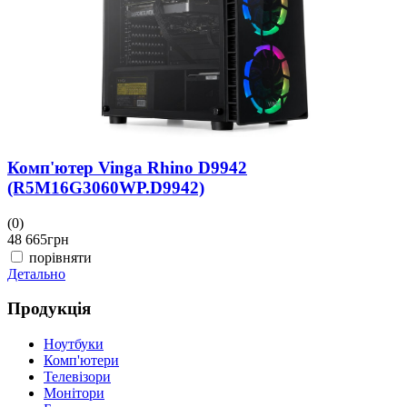
Д
Комп'ютер Vinga Rhino D9942
(R5M16G3060WP.D9942)
(0)
48 665
грн
порівняти
Детально
Продукція
Ноутбуки
Комп'ютери
Телевізори
Монітори