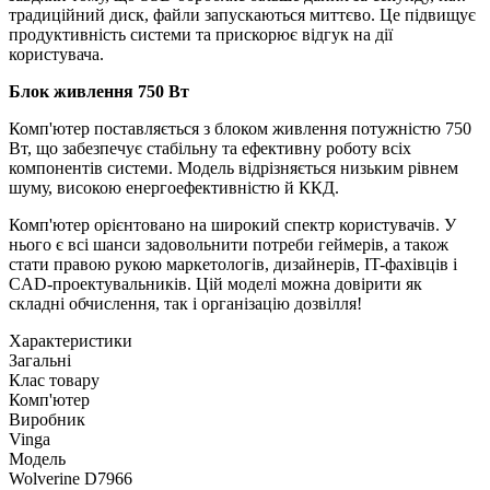
традиційний диск, файли запускаються миттєво. Це підвищує
продуктивність системи та прискорює відгук на дії
користувача.
Блок живлення 750 Вт
Комп'ютер поставляється з блоком живлення потужністю 750
Вт, що забезпечує стабільну та ефективну роботу всіх
компонентів системи. Модель відрізняється низьким рівнем
шуму, високою енергоефективністю й ККД.
Комп'ютер орієнтовано на широкий спектр користувачів. У
нього є всі шанси задовольнити потреби геймерів, а також
стати правою рукою маркетологів, дизайнерів, IT-фахівців і
CAD-проектувальників. Цій моделі можна довірити як
складні обчислення, так і організацію дозвілля!
Характеристики
Загальні
Клас товару
Комп'ютер
Виробник
Vinga
Модель
Wolverine D7966