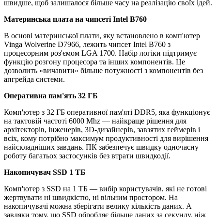
швидше, щоб залишалося більше часу на реалізацію своїх ідей.
Материнська плата на чипсеті Intel B760
В основі материнської плати, яку встановлено в комп'ютер
Vinga Wolverine D7966, лежить чипсет Intel B760 з
процесорним роз'ємом LGA 1700. Набір логіки підтримує
функцію розгону процесора та інших компонентів. Це
дозволить «вичавити» більше потужності з компонентів без
апгрейда системи.
Оперативна пам'ять 32 ГБ
Комп'ютер з 32 ГБ оперативної пам'яті DDR5, яка функціонує
на тактовій частоті 6000 Mhz — найкраще рішення для
архітекторів, інженерів, 3D-дизайнерів, завзятих геймерів і
всіх, кому потрібно максимум продуктивності для вирішення
найскладніших завдань. ПК забезпечує швидку одночасну
роботу багатьох застосунків без втрати швидкодії.
Накопичувач SSD 1 ТБ
Комп'ютер з SSD на 1 ТБ — вибір користувачів, які не готові
жертвувати ні швидкістю, ні вільним простором. На
накопичувачі можна зберігати велику кількість даних. А
завдяки тому, що SSD обробляє більше даних за секунду, ніж