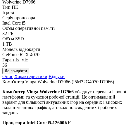
Wolverine D7966
Тип ПК
Ігрові
Серія процесора
Intel Core i5
Об'єм оперативної пам'яті
32 ГБ
Об'єм SSD
1 TB
Модель відеокарти
GeForce RTX 4070
Гарантія, міс
36
Де придбати
Опис
Характеристики
Відгуки
Комп'ютер Vinga Wolverine D7966 (I5M32G4070.D7966)
Комп'ютер Vinga Wolverine D7966
об'єднує переваги ігрової
платформи та сучасної робочої станції. Це оптимальний
варіант для більшості актуальних ігор на середніх і високих
налаштуваннях графіки, а також повсякденних і робочих
завдань.
Процесори
Intel Core i5-12600KF