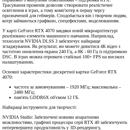
Трасування променів дозволяє створювати реалістичне
освітлення в іграх, а тому комп'ютер в першу чергу
призначений для геймерів. Сподобається він і творчим людям,
котрі займаються графікою, спецефектами, моделюванням.
У карті GeForce RTX 4070 завдяки новій мікроархітектурі
реалізовано елементи машинного навчання. Наприклад,
технологія NVIDIA DLSS 3 забезпечує найкраще
згладжування. Як результат, ви можете дивитися 4К відео з
частотою оновлення екрана 240 Гц, а 8К - 60 Гц із підтримкою
DSC. В іграх можна отримати стабільні 100+ FPS на високих
налаштуваннях.
Основні характеристики дискретної картки GeForce RTX
4070:
частота за замовчуванням – 1920 МГц; максимальна –
2480 МГц;
пам'ять GDDR6X об'ємом 12 ГБ.
Найкращі інструменти для творчості:
NVIDIA Studio: Забезпечені новими апаратними
можливостями, графічні процесори серії RTX 40 забезпечують
неперевершену продуктивність у 3D-рендерингу,