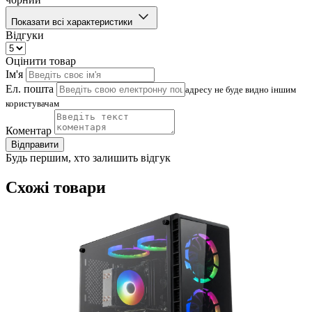
Показати всі характеристики
Відгуки
Оцінити товар
Ім'я
Ел. пошта
адресу не буде видно іншим
користувачам
Коментар
Відправити
Будь першим, хто залишить відгук
Схожі товари
(
4